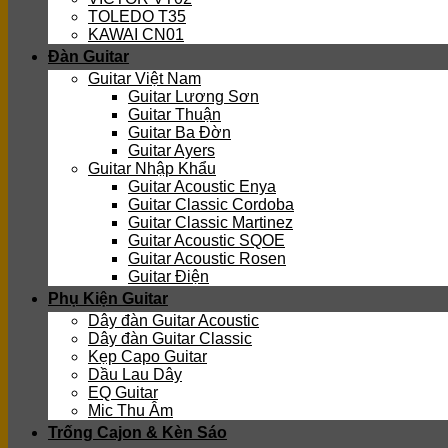
TOLEDO T35
KAWAI CN01
Đàn Guitar
Guitar Việt Nam
Guitar Lương Sơn
Guitar Thuận
Guitar Ba Đờn
Guitar Ayers
Guitar Nhập Khẩu
Guitar Acoustic Enya
Guitar Classic Cordoba
Guitar Classic Martinez
Guitar Acoustic SQOE
Guitar Acoustic Rosen
Guitar Điện
Phụ Kiện Guitar
Dây đàn Guitar Acoustic
Dây đàn Guitar Classic
Kẹp Capo Guitar
Dầu Lau Dây
EQ Guitar
Mic Thu Âm
Trống Cajon & Kèn Sáo