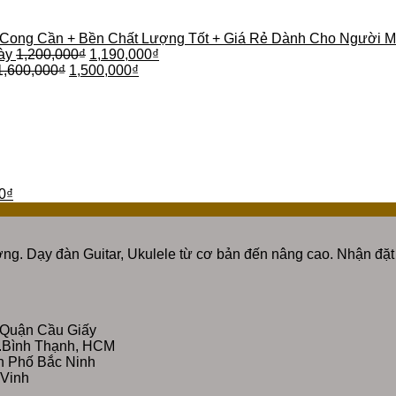
 Cong Cần + Bền Chất Lượng Tốt + Giá Rẻ Dành Cho Người M
ày
1,200,000
₫
1,190,000
₫
1,600,000
₫
1,500,000
₫
0
₫
ng. Dạy đàn Guitar, Ukulele từ cơ bản đến nâng cao. Nhận đặt 
 Quận Cầu Giấy
Q.Bình Thạnh, HCM
nh Phố Bắc Ninh
 Vinh