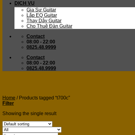
DỊCH VỤ
Gia Sư Guitar
Lắp EQ Guitar
Thay Dây Guitar
Cho Thuê Đàn Guitar
Contact
08:00 - 22:00
0825.48.9999
Contact
08:00 - 22:00
0825.48.9999
t700c
Home
/
Products tagged “t700c”
Filter
Showing the single result
Search