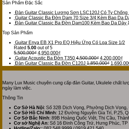
Sản Phẩm Đặc Sắc
Đàn Guitar Classic Lương Sơn LSC120J Có Ty Chống
Guitar Classic Ba Đờn Dam 70 Size 3/4 Kèm Bao Da D
Đàn Guitar Classic Ba Đờn Dam100 Kèm Bao Da Dày
Top Sản Phẩm
Guitar Enya EB X1 Pro EQ Hiệu Ứng Có Loa Size 1/2
Rated
5.00
out of 5
5,500,000
₫
4,950,000
₫
Guitar Acoustic Ba Đờn T350
4,500,000
₫
4,200,000
₫
Đàn Guitar Classic Ba Đờn C120J
1,850,000
₫
1,690,00
Many Lux Music chuyên cung cấp đàn Guitar, Ukulele chất lượ
ngày làm việc.
Thông Tin
Cơ Sở Hà Nội
: Số 32B Dịch Vọng, Phường Dịch Vọng,
Cơ Sở Hồ Chí Minh
: 12 Đường Nguyễn Gia Trí, P.25, 
Cơ Sở Bắc Ninh
: 89B Hoàng Quốc Việt, Thị Cầu, Thà
Cơ sở Nghệ An
: Số 16 Đinh Công Trứ, Hưng Phúc, TP
Hotline/Zalo:
: 082.548.9999 / 0919.421.540