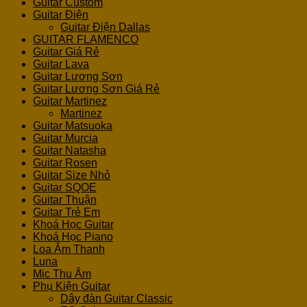
Guitar Custom
Guitar Điện
Guitar Điện Dallas
GUITAR FLAMENCO
Guitar Giá Rẻ
Guitar Lava
Guitar Lương Sơn
Guitar Lương Sơn Giá Rẻ
Guitar Martinez
Martinez
Guitar Matsuoka
Guitar Murcia
Guitar Natasha
Guitar Rosen
Guitar Size Nhỏ
Guitar SQOE
Guitar Thuận
Guitar Trẻ Em
Khoá Học Guitar
Khoá Học Piano
Loa Âm Thanh
Luna
Mic Thu Âm
Phụ Kiện Guitar
Dây đàn Guitar Classic