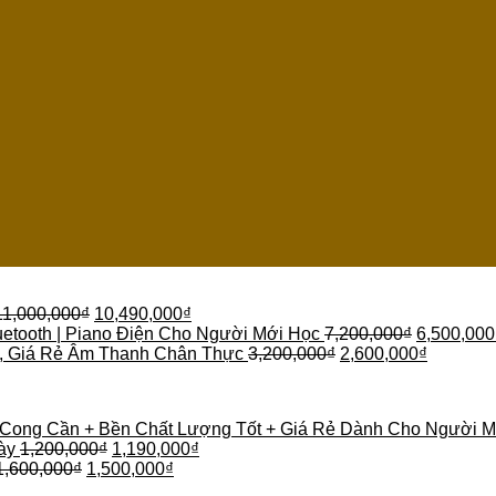
11,000,000
₫
10,490,000
₫
etooth | Piano Điện Cho Người Mới Học
7,200,000
₫
6,500,000
 , Giá Rẻ Âm Thanh Chân Thực
3,200,000
₫
2,600,000
₫
 Cong Cần + Bền Chất Lượng Tốt + Giá Rẻ Dành Cho Người M
ày
1,200,000
₫
1,190,000
₫
1,600,000
₫
1,500,000
₫