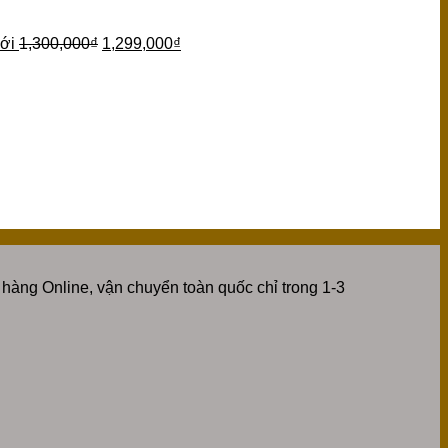
ới
1,300,000
₫
1,299,000
₫
hàng Online, vận chuyển toàn quốc chỉ trong 1-3