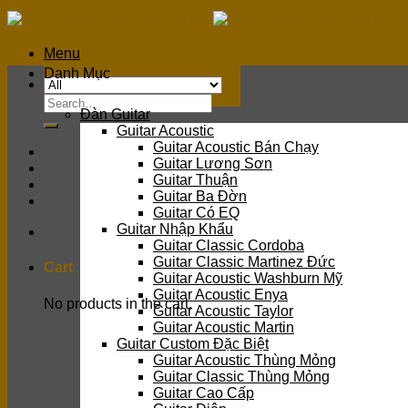
Skip
to
content
Menu
Danh Mục
Search
Đàn Guitar
for:
Guitar Acoustic
Guitar Acoustic Bán Chạy
Guitar Lương Sơn
Guitar Thuận
Guitar Ba Đờn
Guitar Có EQ
Guitar Nhập Khẩu
Guitar Classic Cordoba
Guitar Classic Martinez Đức
Cart
Guitar Acoustic Washburn Mỹ
Guitar Acoustic Enya
No products in the cart.
Guitar Acoustic Taylor
Guitar Acoustic Martin
Guitar Custom Đặc Biệt
Guitar Acoustic Thùng Mỏng
Guitar Classic Thùng Mỏng
Guitar Cao Cấp