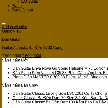
EQ Guitar
Piano
Syairi Japan
Add to wishlist
Quick View
Đàn Guitar
Guitar Acoustic Ba Đờn T700 Còng
7,900,000
₫
7,690,000
₫
Sản Phẩm Mới
Đàn Guitar Enya Nova Go Sonic Hatsune Miku Edition
Đàn Piano Điện Victor VT05 88 Phím Cảm Ứng Lực Blu
Piano Điện MASTER C300 88 Phím, Kết Nối Bluetooth
Sản Phẩm Bán Chạy
Đàn Guitar Classic Lương Sơn LSC120J Có Ty Chống
Guitar Classic Ba Đờn Dam 70 Size 3/4 Kèm Bao Da D
Đàn Guitar Classic Ba Đờn Dam100 Kèm Bao Da Dày