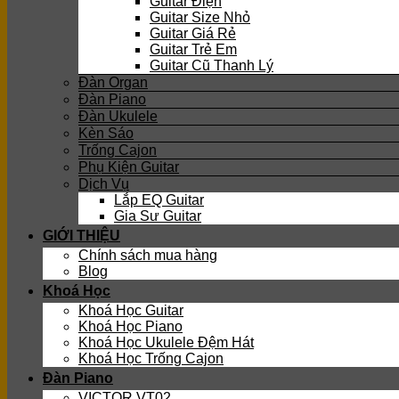
Guitar Điện
Guitar Size Nhỏ
Guitar Giá Rẻ
Guitar Trẻ Em
Guitar Cũ Thanh Lý
Đàn Organ
Đàn Piano
Đàn Ukulele
Kèn Sáo
Trống Cajon
Phụ Kiện Guitar
Dịch Vụ
Lắp EQ Guitar
Gia Sư Guitar
GIỚI THIỆU
Chính sách mua hàng
Blog
Khoá Học
Khoá Học Guitar
Khoá Học Piano
Khoá Học Ukulele Đệm Hát
Khoá Học Trống Cajon
Đàn Piano
VICTOR VT02