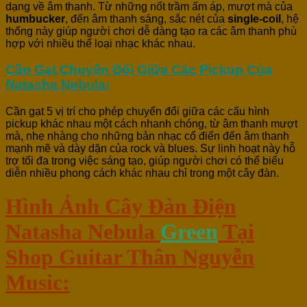
dạng về âm thanh. Từ những nốt trầm ấm áp, mượt mà của
humbucker
, đến âm thanh sáng, sắc nét của
single-coil
, hệ
thống này giúp người chơi dễ dàng tạo ra các âm thanh phù
hợp với nhiều thể loại nhạc khác nhau.
Cần Gạt Chuyển Đổi Giữa Các Pickup Của
Natasha Nebula:
Cần gạt 5 vị trí cho phép chuyển đổi giữa các cấu hình
pickup khác nhau một cách nhanh chóng, từ âm thanh mượt
mà, nhẹ nhàng cho những bản nhạc cổ điển đến âm thanh
mạnh mẽ và dày dặn của rock và blues. Sự linh hoạt này hỗ
trợ tối đa trong việc sáng tạo, giúp người chơi có thể biểu
diễn nhiều phong cách khác nhau chỉ trong một cây đàn.
Hình Ảnh Cây Đàn Điện
Natasha Nebula
Green
Tại
Shop Guitar Thân Nguyễn
Music: