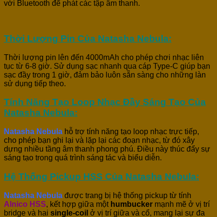
với Bluetooth để phát các tập âm thanh.
Thời Lượng Pin Của Natasha Nebula:
Thời lượng pin lên đến 4000mAh cho phép chơi nhạc liên
tục từ 6-8 giờ. Sử dụng sạc nhanh qua cáp Type-C giúp bạn
sạc đầy trong 1 giờ, đảm bảo luôn sẵn sàng cho những làn
sử dụng tiếp theo.
Tính Năng Tạo Loop Nhạc Đầy Sáng Tạo Của
Natasha Nebula:
Natasha Nebula
hỗ trợ tính năng tạo loop nhạc trực tiếp,
cho phép bạn ghi lại và lặp lại các đoạn nhạc, từ đó xây
dựng nhiều tầng âm thanh phong phú. Điều này thúc đẩy sự
sáng tạo trong quá trình sáng tác và biểu diễn.
Hệ Thống Pickup HSS Của Natasha Nebula:
Natasha Nebula
được trang bị hệ thống pickup từ tính
Alnico HSS
, kết hợp giữa một
humbucker
mạnh mẽ ở vị trí
bridge và hai
single-coil
ở vị trí giữa và cổ, mang lại sự đa