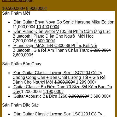
10,500,000
₫
8,900,000
₫
Sản Phẩm Mới
Đàn Guitar Enya Nova Go Sonic Hatsune Miku Edition
11,000,000
₫
10,490,000
₫
Đàn Piano Điện Victor VT05 88 Phím Cảm Ứng Lực
Bluetooth | Piano Điện Cho Người Mới Học
7,200,000
₫
6,500,000
₫
Piano Điện MASTER C300 88 Phím, Kết Nối
Bluetooth , Giá Rẻ Âm Thanh Chân Thực
3,200,000
₫
2,600,000
₫
Sản Phẩm Bán Chạy
Đàn Guitar Classic Lương Sơn LSC120J Có Ty
Chống Cong Cần + Bền Chất Lượng Tốt + Giá Rẻ
Dành Cho Người Mới
1,300,000
₫
1,299,000
₫
Guitar Classic Ba Đờn Dam 70 Size 3/4 Kèm Bao Da
Dày
1,200,000
₫
1,190,000
₫
Guitar Acoustic Ba Đờn J260
3,900,000
₫
3,690,000
₫
Sản Phẩm Đặc Sắc
Đàn Guitar Classic Lương Sơn LSC120J Có Ty