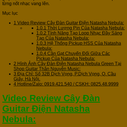
từng nốt nhạc vang lên.
Mục lục
1
Video Review Cây Đàn Guitar Điện Natasha Nebula:
1.0.1
Thời Lượng Pin Của Natasha Nebula:
1.0.2
Tính Năng Tạo Loop Nhạc Đầy Sáng
Tạo Của Natasha Nebula:
1.0.3
Hệ Thống Pickup HSS Của Natasha
Nebula:
1.0.4
Cần Gạt Chuyển Đổi Giữa Các
Pickup Của Natasha Nebula:
2
Hình Ảnh Cây Đàn Điện Natasha Nebula Green Tại
Shop Guitar Thân Nguyễn Music:
3
Địa Chỉ: Số 32B Dịch Vọng, P.Dịch Vọng, Q. Cầu
Giấy, Hà Nội.
4
Hotline/Zalo: 0919.421.540 / CSKH: 0825.48.9999
Video Review Cây Đàn
Guitar Điện Natasha
Nebula: