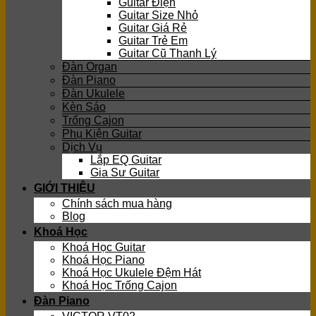
Guitar Điện
Guitar Size Nhỏ
Guitar Giá Rẻ
Guitar Trẻ Em
Guitar Cũ Thanh Lý
Đàn Organ
Đàn Piano
Đàn Ukulele
Kèn Sáo
Trống Cajon
Phụ Kiện Guitar
Dịch Vụ
Lắp EQ Guitar
Gia Sư Guitar
GIỚI THIỆU
Chính sách mua hàng
Blog
Khoá Học
Khoá Học Guitar
Khoá Học Piano
Khoá Học Ukulele Đệm Hát
Khoá Học Trống Cajon
Đàn Piano