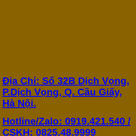
Địa Chỉ: Số 32B Dịch Vọng,
P.Dịch Vọng, Q. Cầu Giấy,
Hà Nội.
Hotline/Zalo: 0919.421.540 /
CSKH:
0825.48.9999