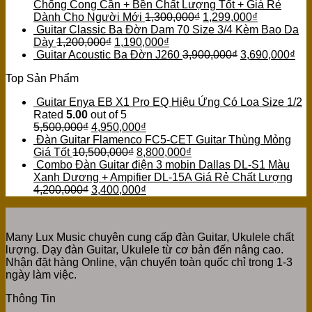
Chống Cong Cần + Bền Chất Lượng Tốt + Giá Rẻ
Dành Cho Người Mới
1,300,000
₫
1,299,000
₫
Guitar Classic Ba Đờn Dam 70 Size 3/4 Kèm Bao Da
Dày
1,200,000
₫
1,190,000
₫
Guitar Acoustic Ba Đờn J260
3,900,000
₫
3,690,000
₫
Top Sản Phẩm
Guitar Enya EB X1 Pro EQ Hiệu Ứng Có Loa Size 1/2
Rated
5.00
out of 5
5,500,000
₫
4,950,000
₫
Đàn Guitar Flamenco FC5-CET Guitar Thùng Mỏng
Giá Tốt
10,500,000
₫
8,800,000
₫
Combo Đàn Guitar điện 3 mobin Dallas DL-S1 Màu
Xanh Dương + Ampifier DL-15A Giá Rẻ Chất Lượng
4,200,000
₫
3,400,000
₫
Many Lux Music chuyên cung cấp đàn Guitar, Ukulele chất
lượng. Dạy đàn Guitar, Ukulele từ cơ bản đến nâng cao.
Nhận đặt hàng Online, vận chuyển toàn quốc chỉ trong 1-3
ngày làm việc.
Thông Tin