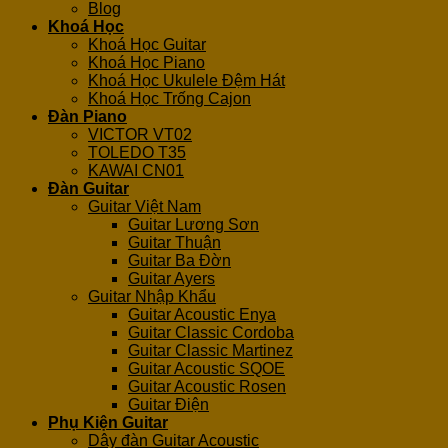
Blog
Khoá Học
Khoá Học Guitar
Khoá Học Piano
Khoá Học Ukulele Đệm Hát
Khoá Học Trống Cajon
Đàn Piano
VICTOR VT02
TOLEDO T35
KAWAI CN01
Đàn Guitar
Guitar Việt Nam
Guitar Lương Sơn
Guitar Thuận
Guitar Ba Đờn
Guitar Ayers
Guitar Nhập Khẩu
Guitar Acoustic Enya
Guitar Classic Cordoba
Guitar Classic Martinez
Guitar Acoustic SQOE
Guitar Acoustic Rosen
Guitar Điện
Phụ Kiện Guitar
Dây đàn Guitar Acoustic