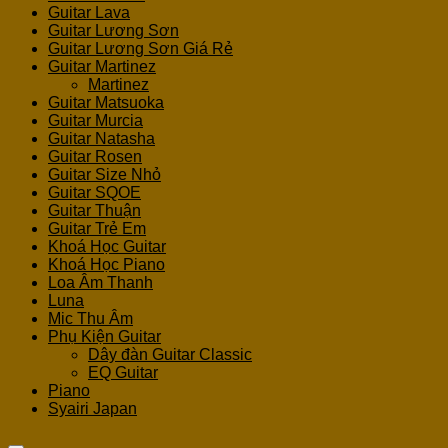
Guitar Lava
Guitar Lương Sơn
Guitar Lương Sơn Giá Rẻ
Guitar Martinez
Martinez
Guitar Matsuoka
Guitar Murcia
Guitar Natasha
Guitar Rosen
Guitar Size Nhỏ
Guitar SQOE
Guitar Thuận
Guitar Trẻ Em
Khoá Học Guitar
Khoá Học Piano
Loa Âm Thanh
Luna
Mic Thu Âm
Phụ Kiện Guitar
Dây đàn Guitar Classic
EQ Guitar
Piano
Syairi Japan