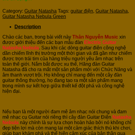
Category:
Guitar Natasha
Tags:
guitar điện
,
Guitar Natasha
,
Guitar Natasha Nebula Green
Description
Chào các bạn, trong bài viết này
Thân Nguyễn Music
xin
được giới thiệu đến các bạn mẫu đàn
Electric Guitar
Natasha Nebula
. Sau khi các dòng guitar điện công nghệ
dần chiếm lĩnh thị trường một thời gian và đã gần như chiếm
được trọn trái tim của hàng triệu người yêu âm nhạc trên
toàn thế giới. Nắm bắt được xu thế, Hãng đàn Guitar
Natasha đã cho ra mắt một sản phẩm mới với Chức Năng và
âm thanh vượt trội. Họ không chỉ mang đến một cây đàn
guitar thông thường, họ đang tạo ra một sản phẩm mang
trong mình sự kết hợp giữa thiết kế đột phá và công nghệ
hiện đại.
Nếu bạn là một người đam mê âm nhạc nói chung và đam
mê nhạc cụ Guitar nói riêng thì cây đàn Guitar Điện
Natasha
Nebula
này chính là sự lựa chọn hoàn hảo bởi nó không chỉ
đẹp tiện lợi mà còn mang lại một cảm giác thích thú khi chơi,
giúp bạn khám phá và thể hiện cảm xúc của bản thân qua