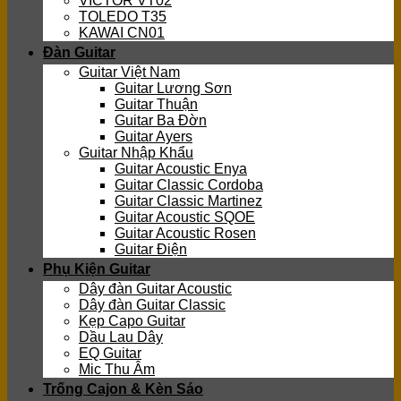
VICTOR VT02
TOLEDO T35
KAWAI CN01
Đàn Guitar
Guitar Việt Nam
Guitar Lương Sơn
Guitar Thuận
Guitar Ba Đờn
Guitar Ayers
Guitar Nhập Khẩu
Guitar Acoustic Enya
Guitar Classic Cordoba
Guitar Classic Martinez
Guitar Acoustic SQOE
Guitar Acoustic Rosen
Guitar Điện
Phụ Kiện Guitar
Dây đàn Guitar Acoustic
Dây đàn Guitar Classic
Kẹp Capo Guitar
Dầu Lau Dây
EQ Guitar
Mic Thu Âm
Trống Cajon & Kèn Sáo