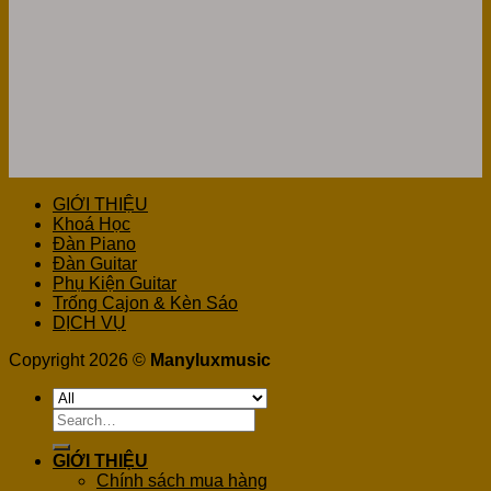
GIỚI THIỆU
Khoá Học
Đàn Piano
Đàn Guitar
Phụ Kiện Guitar
Trống Cajon & Kèn Sáo
DỊCH VỤ
Copyright 2026 ©
Manyluxmusic
Search
for:
GIỚI THIỆU
Chính sách mua hàng