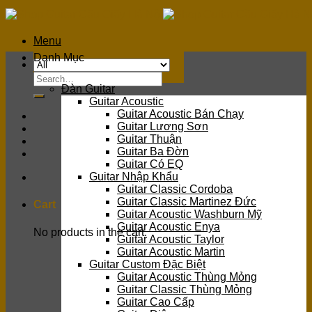
Skip
to
content
Menu
Danh Mục
Search
Đàn Guitar
for:
Guitar Acoustic
Guitar Acoustic Bán Chạy
Guitar Lương Sơn
Guitar Thuận
Guitar Ba Đờn
Guitar Có EQ
Guitar Nhập Khẩu
Guitar Classic Cordoba
Guitar Classic Martinez Đức
Cart
Guitar Acoustic Washburn Mỹ
Guitar Acoustic Enya
No products in the cart.
Guitar Acoustic Taylor
Guitar Acoustic Martin
Guitar Custom Đặc Biệt
Guitar Acoustic Thùng Mỏng
Guitar Classic Thùng Mỏng
Guitar Cao Cấp