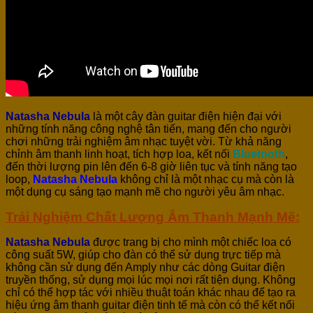
Natasha Nebula
là một cây đàn guitar điện hiện đại với
những tính năng công nghệ tân tiến, mang đến cho người
chơi những trải nghiệm âm nhạc tuyệt vời. Từ khả năng
chỉnh âm thanh linh hoạt, tích hợp loa, kết nối
Bluetooth
,
đến thời lượng pin lên đến 6-8 giờ liên tục và tính năng tạo
loop,
Natasha Nebula
không chỉ là một nhạc cụ mà còn là
một dụng cụ sáng tạo mạnh mẽ cho người yêu âm nhạc.
Trải Nghiệm Chất Lượng Âm Thanh Mạnh Mẽ:
Natasha Nebula
được trang bị cho mình một chiếc loa có
công suất 5W, giúp cho đàn có thể sử dụng trực tiếp mà
không cần sử dụng đến Amply như các dòng Guitar điện
truyền thống, sử dụng mọi lúc mọi nơi rất tiện dụng. Không
chỉ có thể hợp tác với nhiều thuật toán khác nhau để tạo ra
hiệu ứng âm thanh guitar điện tinh tế mà còn có thể kết nối