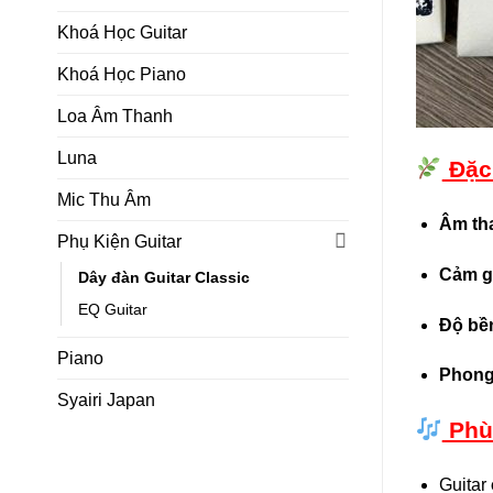
Khoá Học Guitar
Khoá Học Piano
Loa Âm Thanh
Luna
Đặc 
Mic Thu Âm
Âm tha
Phụ Kiện Guitar
Cảm g
Dây đàn Guitar Classic
EQ Guitar
Độ bền
Piano
Phong 
Syairi Japan
Phù
Guitar