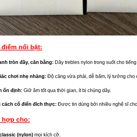
điểm nổi bật:
nh tròn đầy, cân bằng:
Dây trebles nylon trong suốt cho tiến
iác chơi nhẹ nhàng:
Độ căng vừa phải, dễ bấm, lý tưởng cho c
 ổn định:
Giữ âm tốt qua thời gian, ít bị chùng dây.
cách cổ điển đích thực:
Được tin dùng bởi nhiều nghệ sĩ chơi
 hợp cho:
classic (nylon)
mọi kích cỡ.