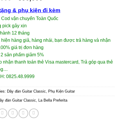
tặng & phụ kiện đi kèm
p Cod vận chuyển Toàn Quốc
 pick gảy xịn
 hành 12 tháng
 hiện hàng giả, hàng nhái, bạn được trả hàng và nhận
00% giá trị đơn hàng
 2 sản phẩm giảm 5%
 nhận thanh toán thẻ Visa mastercard, Trả góp qua thẻ
ụng…
H: 0825.48.9999
ies:
Dây đàn Guitar Classic
,
Phụ Kiện Guitar
ây đàn Guitar Classic
,
La Bella Preferita