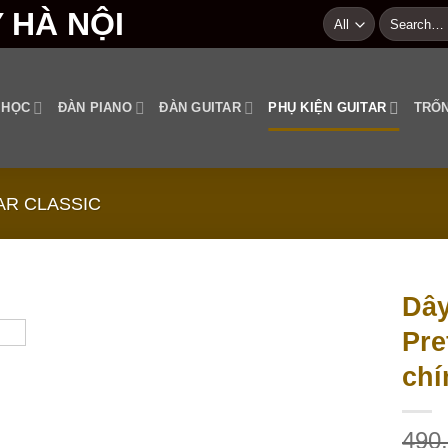
Search
for:
 HỌC
ĐÀN PIANO
ĐÀN GUITAR
PHỤ KIỆN GUITAR
TRỐN
AR CLASSIC
Dây
Pre
Add to
wishlist
chí
490