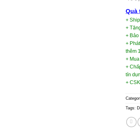
Quà 
+ Shi
+ Tặng
+ Bảo
+ Phát
thêm 1
+ Mua
+ Chấp
tín d
+ CSK
Categor
Tags:
D