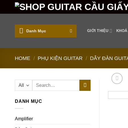
Skip
to
content
Danh Mục
GIỚI THIỆU
KHOÁ
HOME
/
PHỤ KIỆN GUITAR
/
DÂY ĐÀN GUIT
Search
for:
DANH MỤC
Amplifier