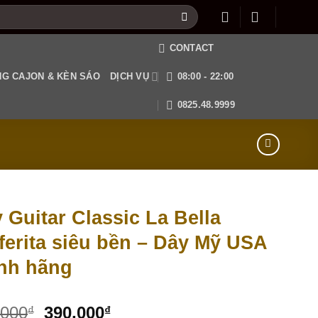
CONTACT
G CAJON & KÈN SÁO
DỊCH VỤ
08:00 - 22:00
0825.48.9999
 Guitar Classic La Bella
ferita siêu bền – Dây Mỹ USA
nh hãng
,000
390,000
₫
₫