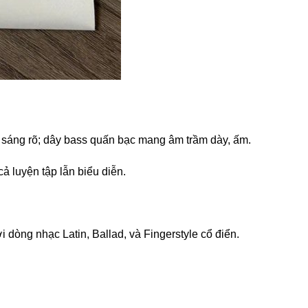
g sáng rõ; dây bass quấn bạc mang âm trầm dày, ấm.
ả luyện tập lẫn biểu diễn.
 dòng nhạc Latin, Ballad, và Fingerstyle cổ điển.