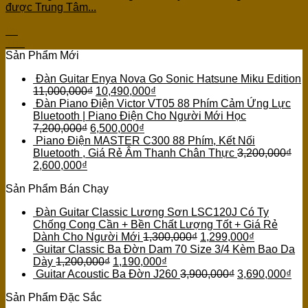
được Trung Tâm...
05
Th1
Sản Phẩm Mới
Đàn Guitar Enya Nova Go Sonic Hatsune Miku Edition
11,000,000
₫
10,490,000
₫
Đàn Piano Điện Victor VT05 88 Phím Cảm Ứng Lực
Bluetooth | Piano Điện Cho Người Mới Học
7,200,000
₫
6,500,000
₫
Piano Điện MASTER C300 88 Phím, Kết Nối
Bluetooth , Giá Rẻ Âm Thanh Chân Thực
3,200,000
₫
2,600,000
₫
Sản Phẩm Bán Chạy
Đàn Guitar Classic Lương Sơn LSC120J Có Ty
Chống Cong Cần + Bền Chất Lượng Tốt + Giá Rẻ
Dành Cho Người Mới
1,300,000
₫
1,299,000
₫
Guitar Classic Ba Đờn Dam 70 Size 3/4 Kèm Bao Da
Dày
1,200,000
₫
1,190,000
₫
Guitar Acoustic Ba Đờn J260
3,900,000
₫
3,690,000
₫
Sản Phẩm Đặc Sắc