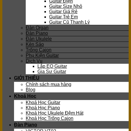
Guitar Điện
Guitar Size Nhỏ
Guitar Giá Rẻ
Guitar Trẻ Em
Guitar Cũ Thanh Lý
Đàn Organ
Đàn Piano
Đàn Ukulele
Kèn Sáo
Trống Cajon
Phụ Kiện Guitar
Dịch Vụ
Lắp EQ Guitar
Gia Sư Guitar
GIỚI THIỆU
Chính sách mua hàng
Blog
Khoá Học
Khoá Học Guitar
Khoá Học Piano
Khoá Học Ukulele Đệm Hát
Khoá Học Trống Cajon
Đàn Piano