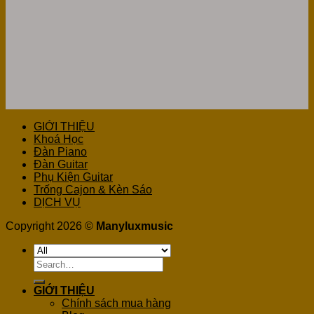
GIỚI THIỆU
Khoá Học
Đàn Piano
Đàn Guitar
Phụ Kiện Guitar
Trống Cajon & Kèn Sáo
DỊCH VỤ
Copyright 2026 ©
Manyluxmusic
Search
for:
GIỚI THIỆU
Chính sách mua hàng