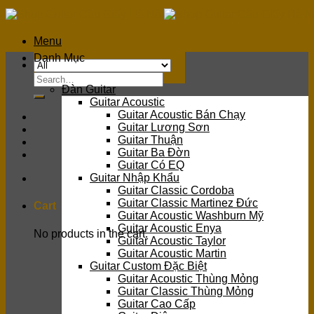
Skip
to
content
Menu
Danh Mục
Search
Đàn Guitar
for:
Guitar Acoustic
Guitar Acoustic Bán Chạy
Guitar Lương Sơn
Guitar Thuận
Guitar Ba Đờn
Guitar Có EQ
Guitar Nhập Khẩu
Guitar Classic Cordoba
Guitar Classic Martinez Đức
Cart
Guitar Acoustic Washburn Mỹ
Guitar Acoustic Enya
No products in the cart.
Guitar Acoustic Taylor
Guitar Acoustic Martin
Guitar Custom Đặc Biệt
Guitar Acoustic Thùng Mỏng
Guitar Classic Thùng Mỏng
Guitar Cao Cấp