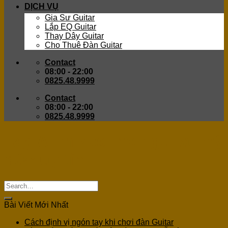
DỊCH VỤ
Gia Sư Guitar
Lắp EQ Guitar
Thay Dây Guitar
Cho Thuê Đàn Guitar
Contact
08:00 - 22:00
0825.48.9999
Contact
08:00 - 22:00
0825.48.9999
Tag Archives:
học guitar mỹ
đức uy tín
Bài Viết Mới Nhất
Cách định vị ngón tay khi chơi đàn Guitar