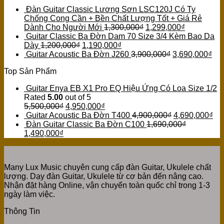
Đàn Guitar Classic Lương Sơn LSC120J Có Ty
Chống Cong Cần + Bền Chất Lượng Tốt + Giá Rẻ
Dành Cho Người Mới
1,300,000
₫
1,299,000
₫
Guitar Classic Ba Đờn Dam 70 Size 3/4 Kèm Bao Da
Dày
1,200,000
₫
1,190,000
₫
Guitar Acoustic Ba Đờn J260
3,900,000
₫
3,690,000
₫
Top Sản Phẩm
Guitar Enya EB X1 Pro EQ Hiệu Ứng Có Loa Size 1/2
Rated
5.00
out of 5
5,500,000
₫
4,950,000
₫
Guitar Acoustic Ba Đờn T400
4,900,000
₫
4,690,000
₫
Đàn Guitar Classic Ba Đờn C100
1,690,000
₫
1,490,000
₫
Many Lux Music chuyên cung cấp đàn Guitar, Ukulele chất
lượng. Dạy đàn Guitar, Ukulele từ cơ bản đến nâng cao.
Nhận đặt hàng Online, vận chuyển toàn quốc chỉ trong 1-3
ngày làm việc.
Thông Tin