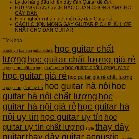
Lý do hàng đầu khiến dây đàn Guitar dễ đứt
HƯỚNG DẪN CÁCH BẢO QUẢN CHỐNG ẨM CHO
CÂY ĐÀN
Kinh nghiệm nhận biết một cây đàn Guitar tốt
CÁCH CHỌN MÓNG GẢY GUITAR PICK PHÙ HỢP
NHẤT CHO ĐÀN GUITAR
Từ Khóa
học guitar chất
brooklyn
fashion
guitar xuân la
lượng
học guitar chất lượng giá rẻ
học guitar chất lượng uy tín
học guitar chất lượng giá rẻ uy tín
học guitar giá rẻ
học guitar giá rẻ chất lượng
học guitar hà nội
học
học guitar giá rẻ uy tín
guitar hà nội chất lượng
học
guitar hà nội giá rẻ
học guitar hà
nội uy tín
học guitar uy tín
học
thay dây
guitar uy tín chất lượng
style
guitar
thay dây guitar acoustic
thay dây