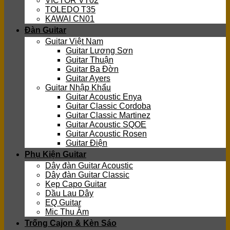
VICTOR VT02
TOLEDO T35
KAWAI CN01
Đàn Guitar
Guitar Việt Nam
Guitar Lương Sơn
Guitar Thuận
Guitar Ba Đờn
Guitar Ayers
Guitar Nhập Khẩu
Guitar Acoustic Enya
Guitar Classic Cordoba
Guitar Classic Martinez
Guitar Acoustic SQOE
Guitar Acoustic Rosen
Guitar Điện
Phụ Kiện Guitar
Dây đàn Guitar Acoustic
Dây đàn Guitar Classic
Kẹp Capo Guitar
Dầu Lau Dây
EQ Guitar
Mic Thu Âm
Trống Cajon & Kèn Sáo