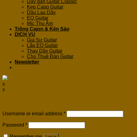
Dây đàn Guitar Classic
Kẹp Capo Guitar
Dầu Lau Dây
EQ Guitar
Mic Thu Âm
Trống Cajon & Kèn Sáo
DỊCH VỤ
Gia Sư Guitar
Lắp EQ Guitar
Thay Dây Guitar
Cho Thuê Đàn Guitar
Newsletter
x
x
Login
Username or email address
*
Password
*
Remember me
Log in