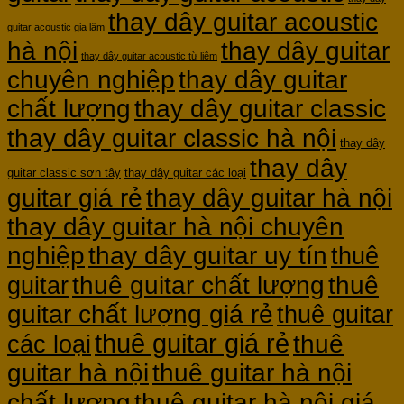
thay dây guitar acoustic
guitar acoustic gia lâm
hà nội
thay dây guitar
thay dây guitar acoustic từ liêm
chuyên nghiệp
thay dây guitar
chất lượng
thay dây guitar classic
thay dây guitar classic hà nội
thay dây
thay dây
guitar classic sơn tây
thay dây guitar các loại
guitar giá rẻ
thay dây guitar hà nội
thay dây guitar hà nội chuyên
nghiệp
thay dây guitar uy tín
thuê
thuê guitar chất lượng
thuê
guitar
guitar chất lượng giá rẻ
thuê guitar
thuê guitar giá rẻ
thuê
các loại
guitar hà nội
thuê guitar hà nội
thuê guitar hà nội giá
chất lượng