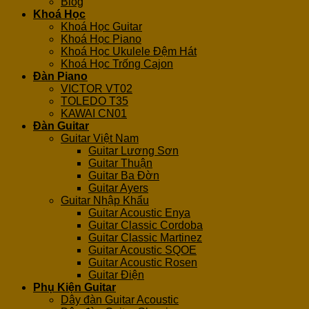
Blog
Khoá Học
Khoá Học Guitar
Khoá Học Piano
Khoá Học Ukulele Đệm Hát
Khoá Học Trống Cajon
Đàn Piano
VICTOR VT02
TOLEDO T35
KAWAI CN01
Đàn Guitar
Guitar Việt Nam
Guitar Lương Sơn
Guitar Thuận
Guitar Ba Đờn
Guitar Ayers
Guitar Nhập Khẩu
Guitar Acoustic Enya
Guitar Classic Cordoba
Guitar Classic Martinez
Guitar Acoustic SQOE
Guitar Acoustic Rosen
Guitar Điện
Phụ Kiện Guitar
Dây đàn Guitar Acoustic