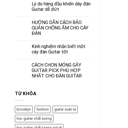
Lý do hàng đầu khiến dây đàn
Guitar dễ đứt
HƯỚNG DẪN CÁCH BẢO
QUẢN CHỐNG ẨM CHO CÂY
ĐÀN
Kinh nghiệm nhận biết một
cây đàn Guitar tốt
CÁCH CHỌN MÓNG GẢY
GUITAR PICK PHÙ HỢP
NHẤT CHO ĐÀN GUITAR
TỪ KHÓA
brooklyn
fashion
guitar xuân la
học guitar chất lượng
học guitar chất lượng giá rẻ