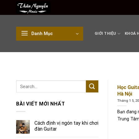
Skip
to
content
Danh Mục
GIỚI THIỆU
KHOÁ 
Học Guit
Hà Nội
Tháng 1 5, 2
BÀI VIẾT MỚI NHẤT
Bạn đang 
Trung Tâm.
Cách định vị ngón tay khi chơi
đàn Guitar