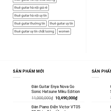
thuê guitar hà nội giá rẻ
thuê guitar hà nội uy tín
thuê guitar thường tín
thuê guitar uy tín
thuê guitar uy tín chất lượng
women
SẢN PHẨM MỚI
SẢN PHẨ
Đàn Guitar Enya Nova Go
Sonic Hatsune Miku Edition
11,000,000
₫
10,490,000
₫
Đàn Piano Điện Victor VT05