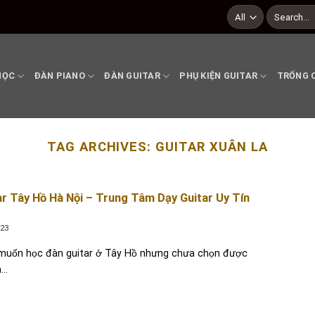
Search
for:
HỌC
ĐÀN PIANO
ĐÀN GUITAR
PHỤ KIỆN GUITAR
TRỐNG 
TAG ARCHIVES:
GUITAR XUÂN LA
ar Tây Hồ Hà Nội – Trung Tâm Dạy Guitar Uy Tín
023
muốn học đàn guitar ở Tây Hồ nhưng chưa chọn được
..