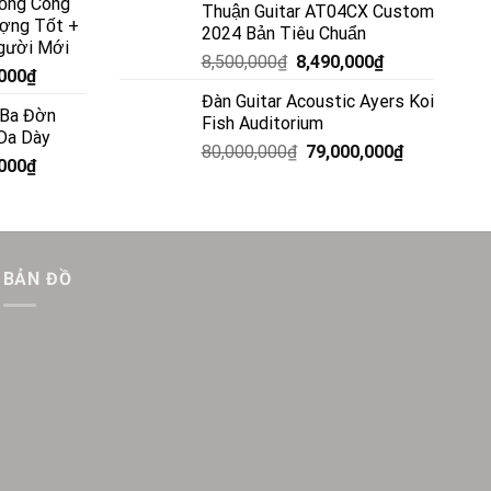
ống Cong
Thuận Guitar AT04CX Custom
ượng Tốt +
2024 Bản Tiêu Chuẩn
gười Mới
8,500,000
₫
8,490,000
₫
,000
₫
Đàn Guitar Acoustic Ayers Koi
 Ba Đờn
Fish Auditorium
Da Dày
80,000,000
₫
79,000,000
₫
,000
₫
BẢN ĐỒ