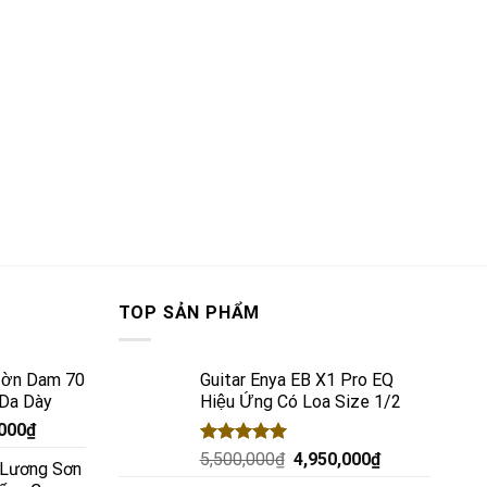
TOP SẢN PHẨM
 Đờn Dam 70
Guitar Enya EB X1 Pro EQ
 Da Dày
Hiệu Ứng Có Loa Size 1/2
,000
₫
Rated
5.00
5,500,000
₫
4,950,000
₫
c Lương Sơn
out of 5