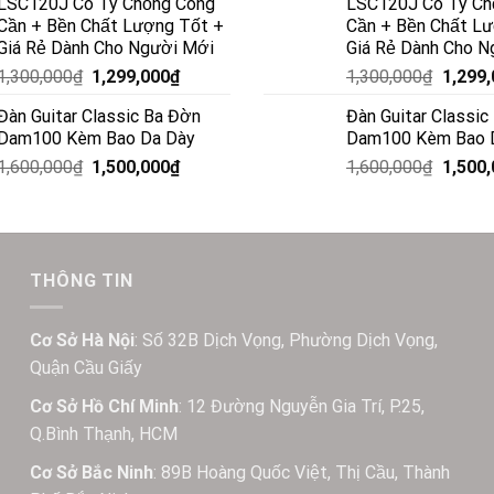
LSC120J Có Ty Chống Cong
LSC120J Có Ty Ch
Cần + Bền Chất Lượng Tốt +
Cần + Bền Chất L
Giá Rẻ Dành Cho Người Mới
Giá Rẻ Dành Cho N
1,300,000
₫
1,299,000
₫
1,300,000
₫
1,299
Đàn Guitar Classic Ba Đờn
Đàn Guitar Classic
Dam100 Kèm Bao Da Dày
Dam100 Kèm Bao 
1,600,000
₫
1,500,000
₫
1,600,000
₫
1,500
THÔNG TIN
Cơ Sở Hà Nội
: Số 32B Dịch Vọng, Phường Dịch Vọng,
Quận Cầu Giấy
Cơ Sở Hồ Chí Minh
: 12 Đường Nguyễn Gia Trí, P.25,
Q.Bình Thạnh, HCM
Cơ Sở Bắc Ninh
: 89B Hoàng Quốc Việt, Thị Cầu, Thành