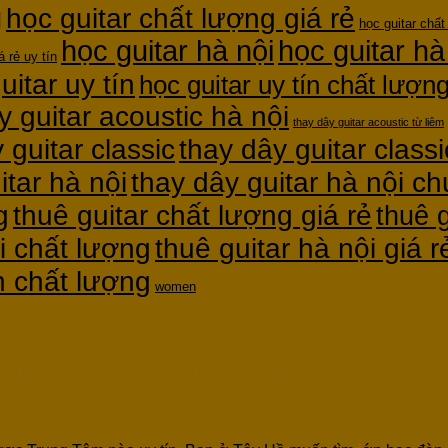
g
học guitar chất lượng giá rẻ
học guitar chất
học guitar hà nội
học guitar hà
á rẻ uy tín
uitar uy tín
học guitar uy tín chất lượn
y guitar acoustic hà nội
thay dây guitar acoustic từ liêm
thay dây guitar classi
 guitar classic
itar hà nội
thay dây guitar hà nội c
g
thuê guitar chất lượng giá rẻ
thuê g
thuê guitar hà nội giá r
i chất lượng
ín chất lượng
women
 Dạy Guitar Uy Tín Hà Nội