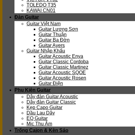
TOLEDO T35
KAWAI CN01
Đàn Guitar
Guitar Việt Nam
Guitar Lương Sơn
Guitar Thuận
Guitar Ba Đờn
Guitar Ayers
Guitar Nhập Khẩu
Guitar Acoustic Enya
Guitar Classic Cordoba
Guitar Classic Martinez
Guitar Acoustic SQOE
Guitar Acoustic Rosen
Guitar Điện
Phụ Kiện Guitar
Dây đàn Guitar Acoustic
Dây đàn Guitar Classic
Kẹp Capo Guitar
Dầu Lau Dây
EQ Guitar
Mic Thu Âm
Trống Cajon & Kèn Sáo