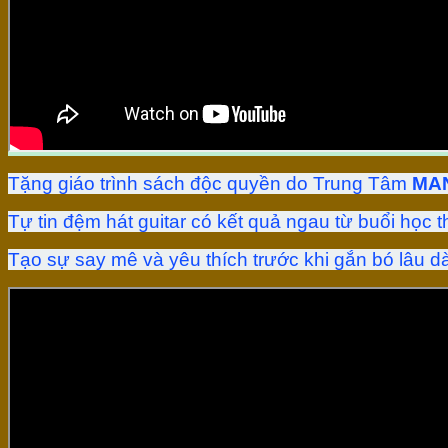
Tặng giáo trình sách độc quyền do Trung Tâm
MAN
Tự tin đệm hát guitar có kết quả ngau từ buổi học
Tạo sự say mê và yêu thích trước khi gắn bó lâu dà