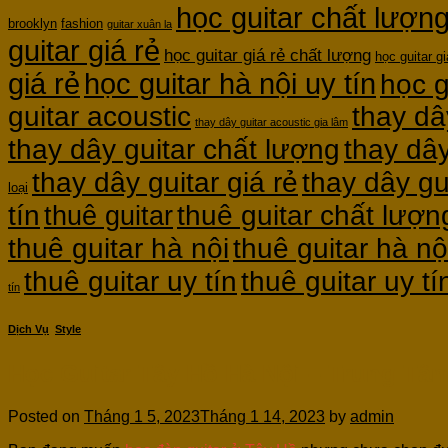
học guitar chất lượn
brooklyn
fashion
guitar xuân la
guitar giá rẻ
học guitar giá rẻ chất lượng
học guitar gi
giá rẻ
học guitar hà nội uy tín
học g
guitar acoustic
thay dâ
thay dây guitar acoustic gia lâm
thay dây guitar chất lượng
thay dây
thay dây guitar giá rẻ
thay dây gu
loại
thuê guitar chất lượn
tín
thuê guitar
thuê guitar hà nội
thuê guitar hà nộ
thuê guitar uy tín
thuê guitar uy t
tín
Dịch Vụ
,
Style
Học Guitar Tây Hồ Hà Nội – Trung Tâm
Posted on
Tháng 1 5, 2023
Tháng 1 14, 2023
by
admin