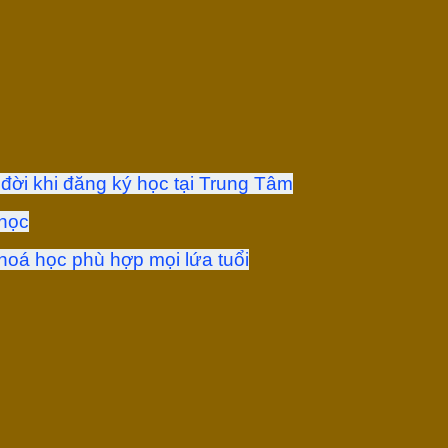
 đời khi đăng ký học tại Trung Tâm
 học
hoá học phù hợp mọi lứa tuổi