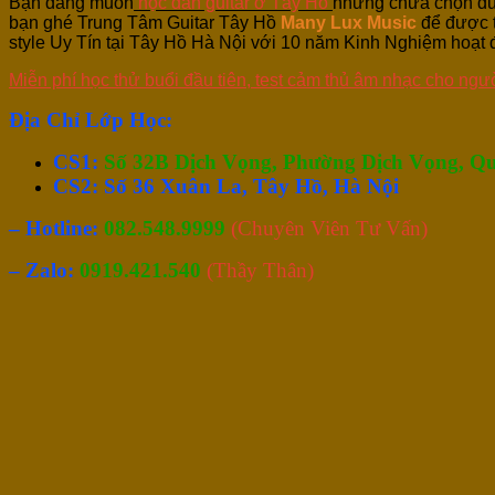
Bạn đang muốn
học đàn guitar ở Tây Hồ
nhưng chưa chọn đư
bạn ghé Trung Tâm Guitar Tây Hồ
Many Lux Music
để được t
style Uy Tín tại Tây Hồ Hà Nội với 10 năm Kinh Nghiệm hoạt 
Miễn phí học thử buổi đầu tiên, test cảm thủ âm nhạc cho ngư
Địa Chỉ Lớp Học:
CS1:
Số 32B Dịch Vọng, Phường Dịch Vọng, Qu
CS2: Số 36 Xuân La, Tây Hồ, Hà Nội
– Hotline:
082.548.9999
(Chuyên Viên Tư Vấn)
– Zalo:
0919.421.540
(Thầy Thân)