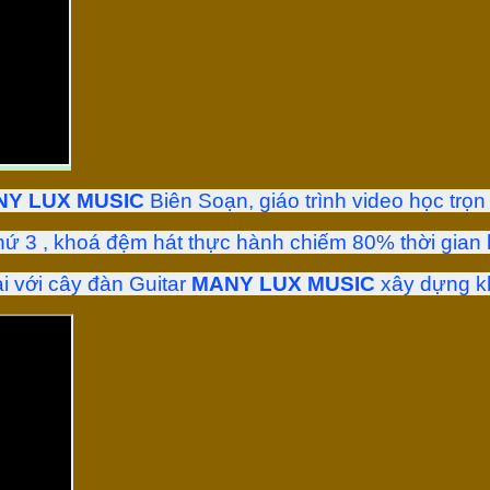
Y LUX MUSIC
Biên Soạn, giáo trình video học trọn
 thứ 3 , khoá đệm hát thực hành chiếm 80% thời gian
i với cây đàn Guitar
MANY LUX MUSIC
xây dựng k