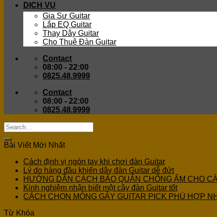
DỊCH VỤ
Gia Sư Guitar
Lắp EQ Guitar
Thay Dây Guitar
Cho Thuê Đàn Guitar
Contact
08:00 - 22:00
0825.48.9999
Contact
08:00 - 22:00
0825.48.9999
Bài Viết Mới Nhất
Cách định vị ngón tay khi chơi đàn Guitar
Lý do hàng đầu khiến dây đàn Guitar dễ đứt
HƯỚNG DẪN CÁCH BẢO QUẢN CHỐNG ẨM CHO C
Kinh nghiệm nhận biết một cây đàn Guitar tốt
CÁCH CHỌN MÓNG GẢY GUITAR PICK PHÙ HỢP N
Từ Khóa