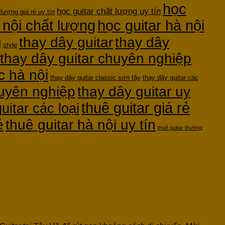
học
học guitar chất lượng uy tín
 lượng giá rẻ uy tín
 nội chất lượng
học guitar hà nội
thay dây guitar
thay dây
g
style
thay dây guitar chuyên nghiệp
c hà nội
thay dây guitar classic sơn tây
thay dây guitar các
huyên nghiệp
thay dây guitar uy
thuê guitar giá rẻ
uitar các loại
ẻ
thuê guitar hà nội uy tín
thuê guitar thường