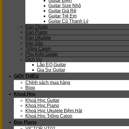
Guitar Điện
Guitar Size Nhỏ
Guitar Giá Rẻ
Guitar Trẻ Em
Guitar Cũ Thanh Lý
Đàn Organ
Đàn Piano
Đàn Ukulele
Kèn Sáo
Trống Cajon
Phụ Kiện Guitar
Dịch Vụ
Lắp EQ Guitar
Gia Sư Guitar
GIỚI THIỆU
Chính sách mua hàng
Blog
Khoá Học
Khoá Học Guitar
Khoá Học Piano
Khoá Học Ukulele Đệm Hát
Khoá Học Trống Cajon
Đàn Piano
VICTOR VT02