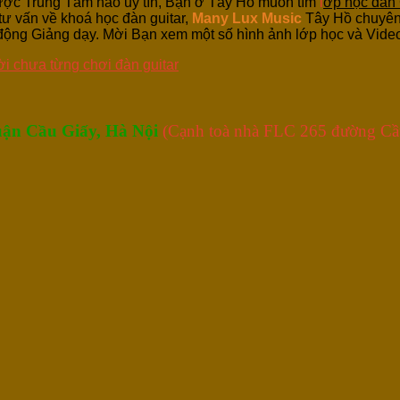
ợc Trung Tâm nào uy tín, Bạn ở Tây Hồ muốn tìm
l
ớp học đàn 
ư vấn về khoá học đàn guitar,
Many Lux Music
Tây Hồ chuyên 
động Giảng dạy. Mời Bạn xem một số hình ảnh lớp học và Video 
ời chưa từng chơi đàn guitar
ận Cầu Giấy, Hà Nội
(Cạnh toà nhà FLC 265 đường Cầ