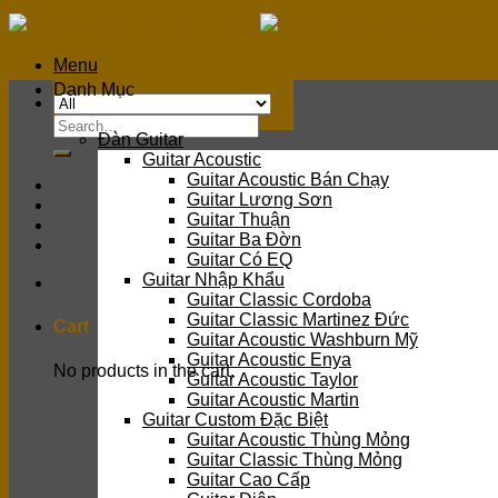
Skip
to
content
Menu
Danh Mục
Search
Đàn Guitar
for:
Guitar Acoustic
Guitar Acoustic Bán Chạy
Guitar Lương Sơn
Guitar Thuận
Guitar Ba Đờn
Guitar Có EQ
Guitar Nhập Khẩu
Guitar Classic Cordoba
Guitar Classic Martinez Đức
Cart
Guitar Acoustic Washburn Mỹ
Guitar Acoustic Enya
No products in the cart.
Guitar Acoustic Taylor
Guitar Acoustic Martin
Guitar Custom Đặc Biệt
Guitar Acoustic Thùng Mỏng
Guitar Classic Thùng Mỏng
Guitar Cao Cấp