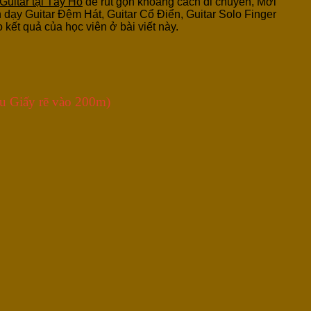
Guitar tại Tây Hồ
để rút gọn khoảng cách di chuyển, Mời
dạy Guitar Đệm Hát, Guitar Cổ Điển, Guitar Solo Finger
kết quả của học viên ở bài viết này.
u Giấy rẽ vào 200m)