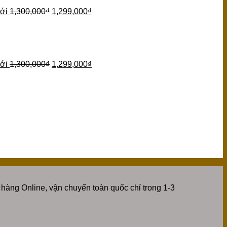
ới
1,300,000
₫
1,299,000
₫
ới
1,300,000
₫
1,299,000
₫
hàng Online, vận chuyển toàn quốc chỉ trong 1-3