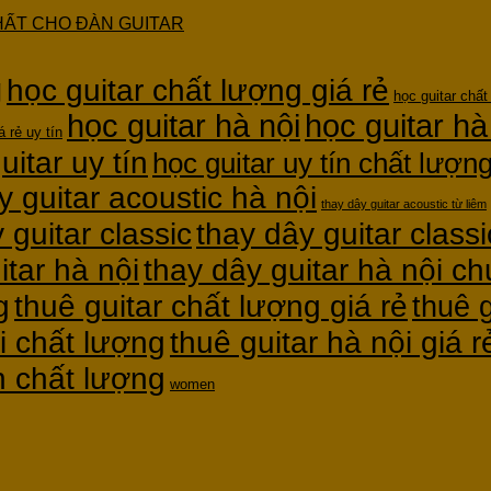
HẤT CHO ĐÀN GUITAR
g
học guitar chất lượng giá rẻ
học guitar chất
học guitar hà nội
học guitar hà
á rẻ uy tín
uitar uy tín
học guitar uy tín chất lượn
y guitar acoustic hà nội
thay dây guitar acoustic từ liêm
thay dây guitar classi
 guitar classic
itar hà nội
thay dây guitar hà nội c
g
thuê guitar chất lượng giá rẻ
thuê g
thuê guitar hà nội giá r
i chất lượng
ín chất lượng
women