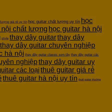
học
học guitar chất lượng uy tín
 lượng giá rẻ uy tín
 nội chất lượng
học guitar hà nội
thay dây guitar
thay dây
g
style
thay dây guitar chuyên nghiệp
c hà nội
thay dây guitar classic sơn tây
thay dây guitar các
huyên nghiệp
thay dây guitar uy
thuê guitar giá rẻ
uitar các loại
ẻ
thuê guitar hà nội uy tín
thuê guitar thường