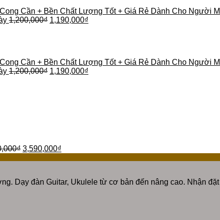
 Cong Cần + Bền Chất Lượng Tốt + Giá Rẻ Dành Cho Người M
ày
1,200,000
₫
1,190,000
₫
 Cong Cần + Bền Chất Lượng Tốt + Giá Rẻ Dành Cho Người M
ày
1,200,000
₫
1,190,000
₫
0,000
₫
3,590,000
₫
ng. Dạy đàn Guitar, Ukulele từ cơ bản đến nâng cao. Nhận đặt 