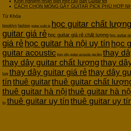
Kinh nghiệm nhận biết một cây đàn Guitar tốt
CÁCH CHỌN MÓNG GẢY GUITAR PICK PHÙ HỢP N
Từ Khóa
học guitar chất lượn
brooklyn
fashion
guitar xuân la
guitar giá rẻ
học guitar giá rẻ chất lượng
học guitar gi
giá rẻ
học guitar hà nội uy tín
học g
guitar acoustic
thay dâ
thay dây guitar acoustic gia lâm
thay dây guitar chất lượng
thay dây
thay dây guitar giá rẻ
thay dây gu
loại
thuê guitar chất lượn
tín
thuê guitar
thuê guitar hà nội
thuê guitar hà nộ
thuê guitar uy tín
thuê guitar uy t
tín