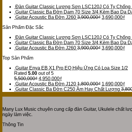
Đàn Guitar Classic Lương Sơn LSC120J Có Ty Chống
Guitar Classic Ba Đờn Dam 70 Size 3/4 Kèm Bao Da D
Guitar Acoustic Ba Đờn J260
3,900,000
₫
3,690,000
₫
Sản Phẩm Đặc Sắc
Đàn Guitar Classic Lương Sơn LSC120J Có Ty Chống
Guitar Classic Ba Đờn Dam 70 Size 3/4 Kèm Bao Da D
Guitar Acoustic Ba Đờn J260
3,900,000
₫
3,690,000
₫
Top Sản Phẩm
Guitar Enya EB X1 Pro EQ Hiệu Ứng Có Loa Size 1/2
Rated
5.00
out of 5
5,500,000
₫
4,950,000
₫
Guitar Acoustic Ba Đờn J120
1,800,000
₫
1,690,000
₫
Guitar Classic Ba Đờn C250 Âm Hay Chất Lượng
3,80
Many Lux Music chuyên cung cấp đàn Guitar, Ukulele chất lượ
ngày làm việc.
Thông Tin