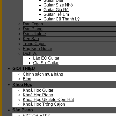
Guitar Điện
Guitar Size Nhỏ
Guitar Giá Rẻ
Guitar Trẻ Em
Guitar Cũ Thanh Lý
Đàn Organ
Đàn Piano
Đàn Ukulele
Kèn Sáo
Trống Cajon
Phụ Kiện Guitar
Dịch Vụ
Lắp EQ Guitar
Gia Sư Guitar
GIỚI THIỆU
Chính sách mua hàng
Blog
Khoá Học
Khoá Học Guitar
Khoá Học Piano
Khoá Học Ukulele Đệm Hát
Khoá Học Trống Cajon
Đàn Piano
VICTOR VT02