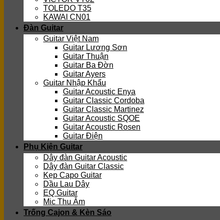
TOLEDO T35
KAWAI CN01
Đàn Guitar
Guitar Việt Nam
Guitar Lương Sơn
Guitar Thuận
Guitar Ba Đờn
Guitar Ayers
Guitar Nhập Khẩu
Guitar Acoustic Enya
Guitar Classic Cordoba
Guitar Classic Martinez
Guitar Acoustic SQOE
Guitar Acoustic Rosen
Guitar Điện
Phụ Kiện Guitar
Dây đàn Guitar Acoustic
Dây đàn Guitar Classic
Kẹp Capo Guitar
Dầu Lau Dây
EQ Guitar
Mic Thu Âm
Trống Cajon & Kèn Sáo