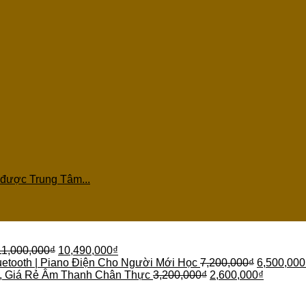
 được Trung Tâm...
11,000,000
₫
10,490,000
₫
etooth | Piano Điện Cho Người Mới Học
7,200,000
₫
6,500,000
 , Giá Rẻ Âm Thanh Chân Thực
3,200,000
₫
2,600,000
₫