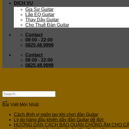
DỊCH VỤ
Gia Sư Guitar
Lắp EQ Guitar
Thay Dây Guitar
Cho Thuê Đàn Guitar
Contact
08:00 - 22:00
0825.48.9999
Contact
08:00 - 22:00
0825.48.9999
Tag Archives:
học guitar than
Bài Viết Mới Nhất
Cách định vị ngón tay khi chơi đàn Guitar
Lý do hàng đầu khiến dây đàn Guitar dễ đứt
HƯỚNG DẪN CÁCH BẢO QUẢN CHỐNG ẨM CHO C