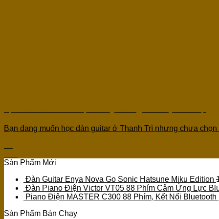
Học Guitar Thanh Trì Hà Nội – Trung Tâm Dạy Guitar Uy Tín Hà Nội
Bạn đang muốn học đàn guitar ở Thanh Trì nhưng chưa chọn
05
Th1
Sản Phẩm Mới
Đàn Guitar Enya Nova Go Sonic Hatsune Miku Edition
Đàn Piano Điện Victor VT05 88 Phím Cảm Ứng Lực Blu
Piano Điện MASTER C300 88 Phím, Kết Nối Bluetooth
Sản Phẩm Bán Chạy