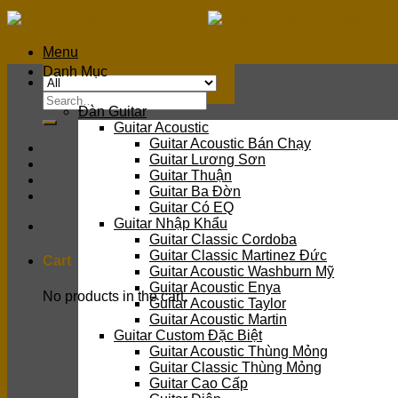
Skip
to
content
Menu
Danh Mục
Search
Đàn Guitar
for:
Guitar Acoustic
Guitar Acoustic Bán Chạy
Guitar Lương Sơn
Guitar Thuận
Guitar Ba Đờn
Guitar Có EQ
Guitar Nhập Khẩu
Guitar Classic Cordoba
Guitar Classic Martinez Đức
Cart
Guitar Acoustic Washburn Mỹ
Guitar Acoustic Enya
No products in the cart.
Guitar Acoustic Taylor
Guitar Acoustic Martin
Guitar Custom Đặc Biệt
Guitar Acoustic Thùng Mỏng
Guitar Classic Thùng Mỏng
Guitar Cao Cấp