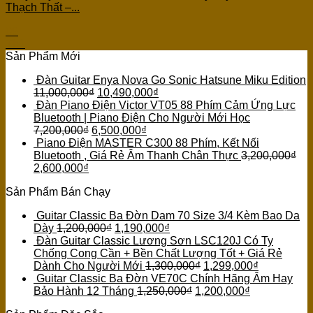
Thạch Thất –...
09
Th1
Sản Phẩm Mới
Đàn Guitar Enya Nova Go Sonic Hatsune Miku Edition
11,000,000
₫
10,490,000
₫
Đàn Piano Điện Victor VT05 88 Phím Cảm Ứng Lực
Bluetooth | Piano Điện Cho Người Mới Học
7,200,000
₫
6,500,000
₫
Piano Điện MASTER C300 88 Phím, Kết Nối
Bluetooth , Giá Rẻ Âm Thanh Chân Thực
3,200,000
₫
2,600,000
₫
Sản Phẩm Bán Chạy
Guitar Classic Ba Đờn Dam 70 Size 3/4 Kèm Bao Da
Dày
1,200,000
₫
1,190,000
₫
Đàn Guitar Classic Lương Sơn LSC120J Có Ty
Chống Cong Cần + Bền Chất Lượng Tốt + Giá Rẻ
Dành Cho Người Mới
1,300,000
₫
1,299,000
₫
Guitar Classic Ba Đờn VE70C Chính Hãng Âm Hay
Bảo Hành 12 Tháng
1,250,000
₫
1,200,000
₫