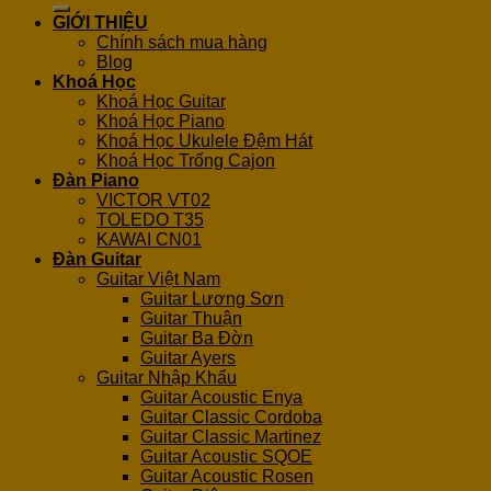
GIỚI THIỆU
Chính sách mua hàng
Blog
Khoá Học
Khoá Học Guitar
Khoá Học Piano
Khoá Học Ukulele Đệm Hát
Khoá Học Trống Cajon
Đàn Piano
VICTOR VT02
TOLEDO T35
KAWAI CN01
Đàn Guitar
Guitar Việt Nam
Guitar Lương Sơn
Guitar Thuận
Guitar Ba Đờn
Guitar Ayers
Guitar Nhập Khẩu
Guitar Acoustic Enya
Guitar Classic Cordoba
Guitar Classic Martinez
Guitar Acoustic SQOE
Guitar Acoustic Rosen