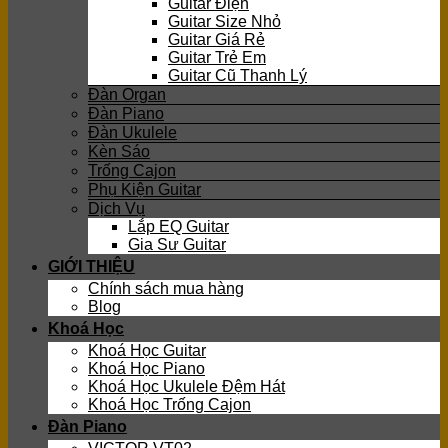
Guitar Điện
Guitar Size Nhỏ
Guitar Giá Rẻ
Guitar Trẻ Em
Guitar Cũ Thanh Lý
Đàn Organ
Đàn Piano
Đàn Ukulele
Kèn Sáo
Trống Cajon
Phụ Kiện Guitar
Dịch Vụ
Lắp EQ Guitar
Gia Sư Guitar
GIỚI THIỆU
Chính sách mua hàng
Blog
Khoá Học
Khoá Học Guitar
Khoá Học Piano
Khoá Học Ukulele Đệm Hát
Khoá Học Trống Cajon
Đàn Piano