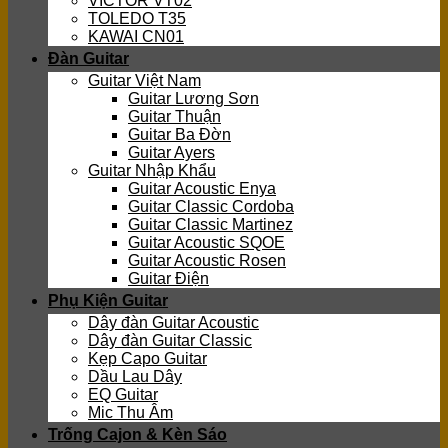
VICTOR VT02
TOLEDO T35
KAWAI CN01
Đàn Guitar
Guitar Việt Nam
Guitar Lương Sơn
Guitar Thuận
Guitar Ba Đờn
Guitar Ayers
Guitar Nhập Khẩu
Guitar Acoustic Enya
Guitar Classic Cordoba
Guitar Classic Martinez
Guitar Acoustic SQOE
Guitar Acoustic Rosen
Guitar Điện
Phụ Kiện Guitar
Dây đàn Guitar Acoustic
Dây đàn Guitar Classic
Kẹp Capo Guitar
Dầu Lau Dây
EQ Guitar
Mic Thu Âm
Trống Cajon & Kèn Sáo