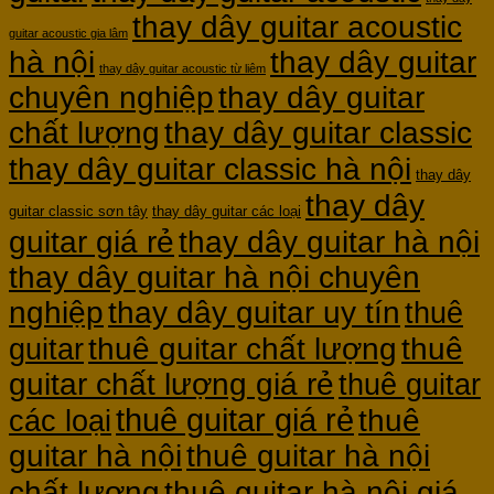
thay dây guitar acoustic
guitar acoustic gia lâm
hà nội
thay dây guitar
thay dây guitar acoustic từ liêm
chuyên nghiệp
thay dây guitar
chất lượng
thay dây guitar classic
thay dây guitar classic hà nội
thay dây
thay dây
guitar classic sơn tây
thay dây guitar các loại
guitar giá rẻ
thay dây guitar hà nội
thay dây guitar hà nội chuyên
nghiệp
thay dây guitar uy tín
thuê
thuê guitar chất lượng
thuê
guitar
guitar chất lượng giá rẻ
thuê guitar
thuê guitar giá rẻ
thuê
các loại
guitar hà nội
thuê guitar hà nội
thuê guitar hà nội giá
chất lượng