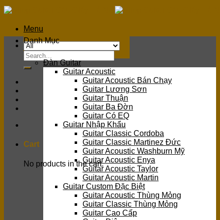
Skip
to
content
Menu
Danh Mục
Search
Đàn Guitar
for:
Guitar Acoustic
Guitar Acoustic Bán Chạy
Guitar Lương Sơn
Guitar Thuận
Guitar Ba Đờn
Guitar Có EQ
Guitar Nhập Khẩu
Guitar Classic Cordoba
Guitar Classic Martinez Đức
Cart
Guitar Acoustic Washburn Mỹ
Guitar Acoustic Enya
No products in the cart.
Guitar Acoustic Taylor
Guitar Acoustic Martin
Guitar Custom Đặc Biệt
Guitar Acoustic Thùng Mỏng
Guitar Classic Thùng Mỏng
Guitar Cao Cấp