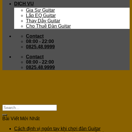
DỊCH VỤ
Gia Sư Guitar
Lắp EQ Guitar
Thay Dây Guitar
Cho Thuê Đàn Guitar
Contact
08:00 - 22:00
0825.48.9999
Contact
08:00 - 22:00
0825.48.9999
Tag Archives:
thay dây
guitar acoustic thạch thất
Bài Viết Mới Nhất
Cách định vị ngón tay khi chơi đàn Guitar