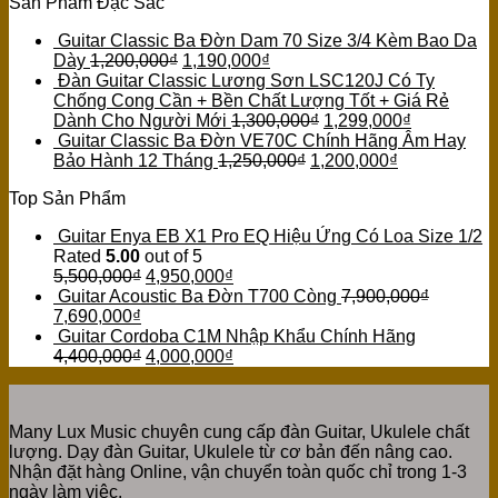
Sản Phẩm Đặc Sắc
Guitar Classic Ba Đờn Dam 70 Size 3/4 Kèm Bao Da
Dày
1,200,000
₫
1,190,000
₫
Đàn Guitar Classic Lương Sơn LSC120J Có Ty
Chống Cong Cần + Bền Chất Lượng Tốt + Giá Rẻ
Dành Cho Người Mới
1,300,000
₫
1,299,000
₫
Guitar Classic Ba Đờn VE70C Chính Hãng Âm Hay
Bảo Hành 12 Tháng
1,250,000
₫
1,200,000
₫
Top Sản Phẩm
Guitar Enya EB X1 Pro EQ Hiệu Ứng Có Loa Size 1/2
Rated
5.00
out of 5
5,500,000
₫
4,950,000
₫
Guitar Acoustic Ba Đờn T700 Còng
7,900,000
₫
7,690,000
₫
Guitar Cordoba C1M Nhập Khẩu Chính Hãng
4,400,000
₫
4,000,000
₫
Many Lux Music chuyên cung cấp đàn Guitar, Ukulele chất
lượng. Dạy đàn Guitar, Ukulele từ cơ bản đến nâng cao.
Nhận đặt hàng Online, vận chuyển toàn quốc chỉ trong 1-3
ngày làm việc.