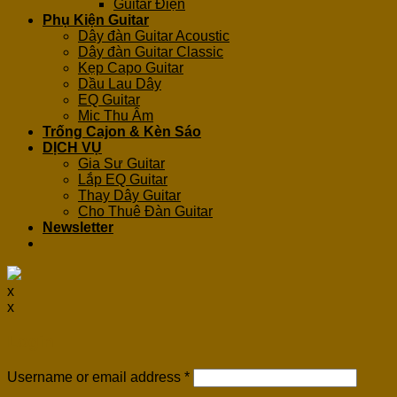
Guitar Điện
Phụ Kiện Guitar
Dây đàn Guitar Acoustic
Dây đàn Guitar Classic
Kẹp Capo Guitar
Dầu Lau Dây
EQ Guitar
Mic Thu Âm
Trống Cajon & Kèn Sáo
DỊCH VỤ
Gia Sư Guitar
Lắp EQ Guitar
Thay Dây Guitar
Cho Thuê Đàn Guitar
Newsletter
x
x
Login
Username or email address
*