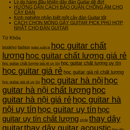
Lý do hàng đầu khiến dây đàn Guitar dễ đứt
HƯỚNG DẪN CÁCH BẢO QUẢN CHỐNG ẨM CHO
CÂY ĐÀN
Kinh nghiệm nhận biết một cây đàn Guitar tốt
CÁCH CHỌN MÓNG GẢY GUITAR PICK PHÙ HỢP
NHẤT CHO ĐÀN GUITAR
Từ Khóa
học guitar chất
brooklyn
fashion
guitar xuân la
lượng
học guitar chất lượng giá rẻ
học guitar chất lượng uy tín
học guitar chất lượng giá rẻ uy tín
học guitar giá rẻ
học guitar giá rẻ chất lượng
học guitar hà nội
học
học guitar giá rẻ uy tín
guitar hà nội chất lượng
học
guitar hà nội giá rẻ
học guitar hà
nội uy tín
học guitar uy tín
học
thay dây
guitar uy tín chất lượng
style
guitar
thay dây guitar acoustic
thay dây