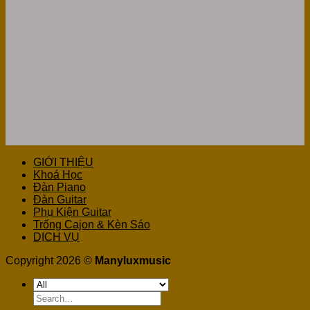
GIỚI THIỆU
Khoá Học
Đàn Piano
Đàn Guitar
Phụ Kiện Guitar
Trống Cajon & Kèn Sáo
DỊCH VỤ
Copyright 2026 ©
Manyluxmusic
Search
for: