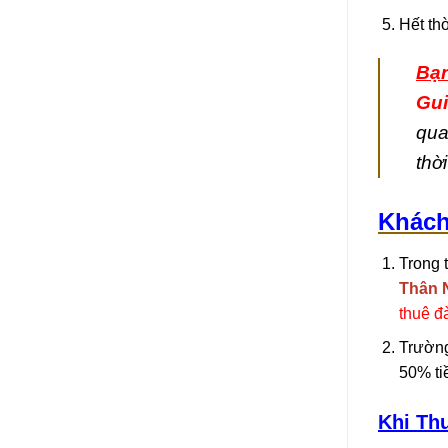
Hết thờ
Bạn
Gui
qu
thờ
Khách
Trong 
Thân 
thuê đ
Trường
50% ti
Khi Th