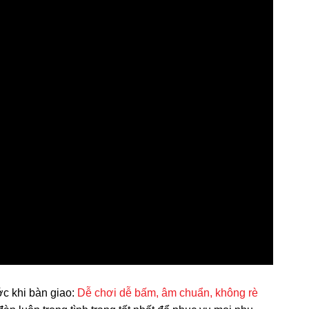
ớc khi bàn giao:
Dễ chơi dễ bấm, âm chuẩn, không rè