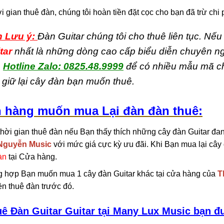
i gian thuê đàn, chúng tôi hoàn tiền đặt cọc cho bạn đã trừ chi 
 Lưu ý:
Đàn Guitar chúng tôi cho thuê liên tục. N
tar
nhất là những dòng cao cấp biểu diễn chuyên ngh
a
Hotline Zalo: 0825.48.9999
để có nhiều mẫu mã cho
i giữ lại cây đàn bạn muốn thuê.
 hàng muốn mua Lại đàn đàn thuê:
thời gian thuê đàn nếu Bạn thấy thích những cây đàn Guitar đa
Nguyễn Music
với mức giá cực kỳ ưu đãi. Khi Bạn mua lại câ
àn
tại Cửa hàng.
 hợp Bạn muốn mua 1 cây đàn Guitar khác tại cửa hàng của
T
ền thuê đàn trước đó.
uê Đàn Guitar
Guitar
tại Many Lux Music bạn đ