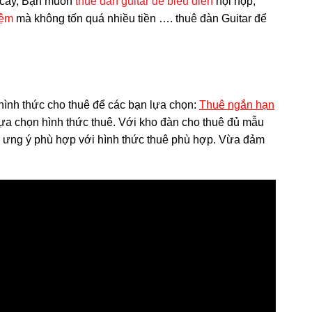
t cây, Bạn muốn
thuê đàn guitar để biểu diễn
hội họp,
iệm
mà không tốn quá nhiều tiền …. thuê đàn Guitar để
 hình thức cho thuê để các bạn lựa chọn:
Thuê ngắ
n hạn
ựa chọn hình thức thuê. Với kho đàn cho thuê đủ mẫu
 ưng ý phù hợp với hình thức thuê phù hợp. Vừa đảm