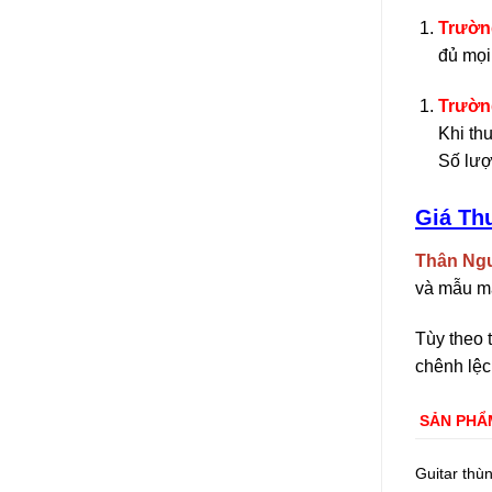
Trườn
đủ mọi
Trường
Khi th
Số lượ
Giá Th
Thân Ng
và mẫu mã
Tùy theo 
chênh lệc
SẢN PHẨ
Guitar thùn