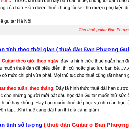
 nốt
… Trước khi đàn đến tay bạn cần thuê, chúng tôi đảm bảo đà
ng của bạn. Đàn được thuê chúng tôi sẽ cho mượn phụ kiện đ
Cho thuê guitar Đan Phượn
n tính theo thời gian ( thuê đàn Đan Phượng Guit
 Guitar
theo giờ, theo ngày
:
đây là hình thức thuê ngắn hạn 
u muốn thuê đàn để biểu diễn, thi cử hoặc giao lưu bạn bè…v..
ó có mức chi phí vừa phải. Mọi thủ tục cho thuê cũng rất nhanh 
ar theo tuần, theo tháng
:
Đây là hình thức thuê dài hạn được 
ặc cho những người mới bắt đầu học đàn Guitar muốn thử sức ở
ích nó hay không. Hay bạn muốn thuê để phục vụ nhu cầu học t
yện tập…Khi thuê càng dài hạn thì giá càng giảm
àn tính số lượng
( thuê đàn Guitar ở Đan Phượng