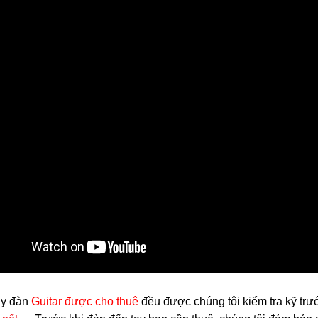
ây đàn
Guitar được cho thuê
đều được chúng tôi kiểm tra kỹ trư