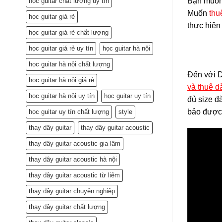
Bạn muố
học guitar chất lượng uy tín
Muốn
thu
học guitar giá rẻ
thực hiện 
học guitar giá rẻ chất lượng
học guitar giá rẻ uy tín
học guitar hà nội
học guitar hà nội chất lượng
Đến với D
học guitar hà nội giá rẻ
và thuê d
học guitar hà nội uy tín
học guitar uy tín
đủ size đ
bảo được 
học guitar uy tín chất lượng
style
thay dây guitar
thay dây guitar acoustic
thay dây guitar acoustic gia lâm
thay dây guitar acoustic hà nội
thay dây guitar acoustic từ liêm
thay dây guitar chuyên nghiệp
thay dây guitar chất lượng