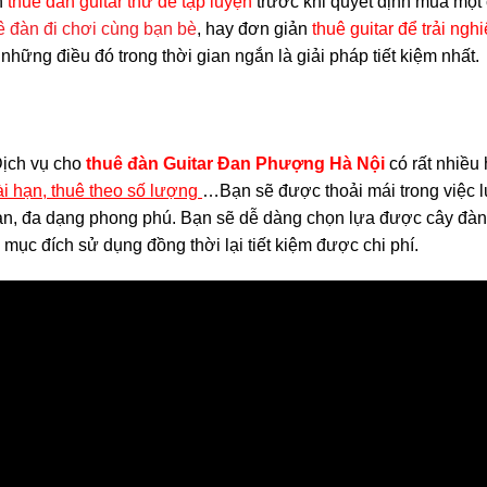
n
thuê đàn guitar thử để tập luyện
trước khi quyết định mua mộ
ê đàn đi chơi cùng bạn bè
, hay đơn giản
thuê guitar để trải ngh
những điều đó trong thời gian ngắn là giải pháp tiết kiệm nhất.
ịch vụ cho
thuê đàn Guitar Đan Phượng Hà Nội
có rất nhiều
ài hạn, thuê theo số lượng
…Bạn sẽ được thoải mái trong việc l
àn, đa dạng phong phú. Bạn sẽ dễ dàng chọn lựa được cây đàn
mục đích sử dụng đồng thời lại tiết kiệm được chi phí.