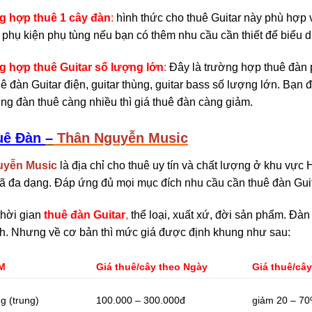
g hợp thuê 1 cây đàn
:
hình thức cho thuê Guitar này phù hợp
 phụ kiện phụ tùng nếu bạn có thêm nhu cầu cần thiết để biểu d
 hợp thuê Guitar số lượng lớn
:
Đây là trường hợp thuê đàn 
uê đàn Guitar điện, guitar thùng, guitar bass số lượng lớn. Bạn 
ng đàn thuê càng nhiều thì giá thuê đàn càng giảm.
uê Đàn
–
Thân Nguyễn Music
uyễn Music
là địa chỉ cho thuê uy tín và chất lượng ở khu vực
 đa dạng. Đáp ứng đủ mọi mục đích nhu cầu cần thuê đàn Guit
thời gian
thuê đàn Guitar
,
thể loại, xuất xứ, đời sản phẩm. Đà
h. Nhưng về cơ bản thì mức giá được định khung như sau:
M
Giá thuê/cây theo Ngày
Giá thuê/câ
g (trung)
100.000 – 300.000đ
giảm 20 – 70