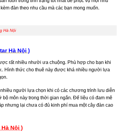
n luôn trong tình trạng tốt nhất để phục vụ mọi nhu
i kèm đàn theo nhu cầu mà các bạn mong muốn.
g Hà Nội
ar Hà Nội )
được rất nhiều nhười ưa chuộng. Phù hợp cho bạn khi
v.. Hình thức cho thuê này được khá nhiều người lựa
gọn.
nhiều người lựa chọn khi có các chương trình lưu diễn
 bộ môn này trong thời gian ngắn. Để liệu có đam mê
ập nhưng lại chưa có đủ kinh phí mua một cây đàn cao
 Hà Nội )