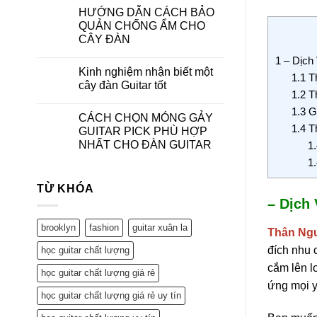
HƯỚNG DẪN CÁCH BẢO
QUẢN CHỐNG ẨM CHO
CÂY ĐÀN
1
– Dịch 
Kinh nghiệm nhận biết một
1.1
Th
cây đàn Guitar tốt
1.2
Th
1.3
Gi
CÁCH CHỌN MÓNG GẢY
1.4
Th
GUITAR PICK PHÙ HỢP
NHẤT CHO ĐÀN GUITAR
1.
1.
TỪ KHÓA
– Dịch
brooklyn
fashion
guitar xuân la
Thân Ng
đích nhu 
học guitar chất lượng
cắm lên l
học guitar chất lượng giá rẻ
ứng mọi y
học guitar chất lượng giá rẻ uy tín