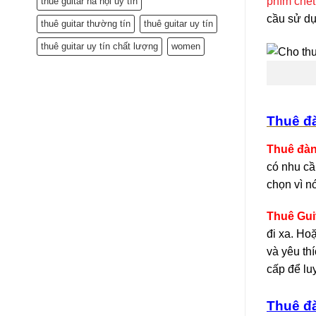
phím chết
thuê guitar hà nội uy tín
cầu sử dụ
thuê guitar thường tín
thuê guitar uy tín
thuê guitar uy tín chất lượng
women
Thuê đà
Thuê đàn
có nhu cầ
chọn vì n
Thuê Guit
đi xa. Ho
và yêu th
cấp để lu
Thuê đ