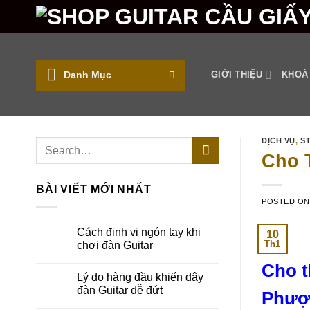
Skip
to
content
Danh Mục
GIỚI THIỆU
KHOÁ
DỊCH VỤ
,
S
Cho 
BÀI VIẾT MỚI NHẤT
POSTED O
Cách định vị ngón tay khi
10
Th1
chơi đàn Guitar
Cho 
Lý do hàng đầu khiến dây
đàn Guitar dễ đứt
Phượn