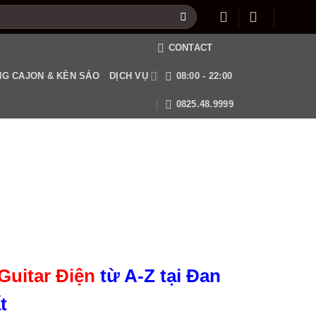
CONTACT
G CAJON & KÈN SÁO
DỊCH VỤ
08:00 - 22:00
0825.48.9999
Guitar Điện
từ A-Z tại Đan
t