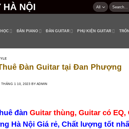
Search
for:
 HỌC
ĐÀN PIANO
ĐÀN GUITAR
PHỤ KIỆN GUITAR
TRỐN
TYLE
Thuê Đàn Guitar tại Đan Phượng
N
THÁNG 1 10, 2023
BY
ADMIN
thuê đàn
Guitar thùng, Guitar có EQ, 
g Hà Nội Giá rẻ, Chất lượng tốt nhấ