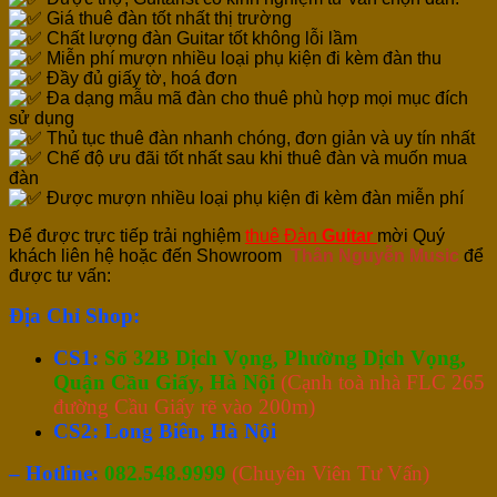
Giá thuê đàn tốt nhất thị trường
Chất lượng đàn Guitar tốt không lỗi lầm
Miễn phí
mượn nhiều loại phụ kiện đi kèm đàn thu
Đầy đủ giấy tờ, hoá đơn
Đa dạng mẫu mã đàn cho thuê phù hợp mọi mục đích
sử dụng
Thủ tục thuê đàn nhanh chóng, đơn giản và uy tín nhất
Chế độ ưu đãi tốt nhất sau khi thuê đàn và muốn mua
đàn
Được mượn nhiều loại phụ kiện đi kèm đàn miễn phí
Để được trực tiếp trải nghiệm
thuê Đàn
Guitar
mời Quý
khách liên hệ hoặc đến Showroom
Thân Nguyễn Music
để
được tư vấn:
Địa Chỉ Shop:
CS1:
Số 32B Dịch Vọng, Phường Dịch Vọng,
Quận Cầu Giấy, Hà Nội
(Cạnh toà nhà FLC 265
đường Cầu Giấy rẽ vào 200m)
CS2: Long Biên, Hà Nội
– Hotline:
082.548.9999
(Chuyên Viên Tư Vấn)