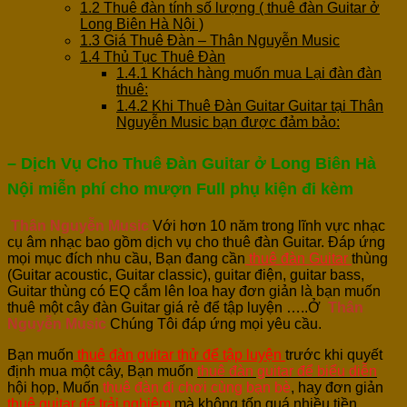
1.2
Thuê đàn tính số lượng ( thuê đàn Guitar ở
Long Biên Hà Nội )
1.3
Giá Thuê Đàn – Thân Nguyễn Music
1.4
Thủ Tục Thuê Đàn
1.4.1
Khách hàng muốn mua Lại đàn đàn
thuê:
1.4.2
Khi Thuê Đàn Guitar Guitar tại Thân
Nguyễn Music bạn được đảm bảo:
– Dịch Vụ Cho Thuê Đàn Guitar ở Long Biên Hà
Nội miễn phí cho mượn Full phụ kiện đi kèm
Thân Nguyễn Music
Với hơn 10 năm trong lĩnh vực nhạc
cụ âm nhạc bao gồm dịch vụ cho thuê đàn Guitar. Đáp ứng
mọi mục đích nhu cầu, Bạn đang cần
thuê đàn Guitar
thùng
(Guitar acoustic, Guitar classic), guitar điện, guitar bass,
Guitar thùng có EQ cắm lên loa hay đơn giản là bạn muốn
thuê một cây đàn Guitar giá rẻ để tập luyện …..Ở
Thân
Nguyễn Music
Chúng Tôi đáp ứng mọi yêu cầu.
Bạn muốn
thuê đàn guitar thử để tập luyện
trước khi quyết
định mua một cây, Bạn muốn
thuê đàn guitar để biểu diễn
hội họp, Muốn
thuê đàn đi chơi cùng bạn bè
, hay đơn giản
thuê guitar để trải nghiệm
mà không tốn quá nhiều tiền ….