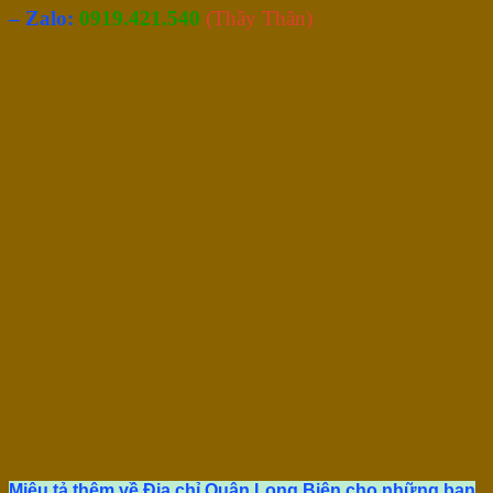
– Zalo:
0919.421.540
(Thầy Thân)
Miêu tả thêm về Địa chỉ Quận Long Biên cho những bạn