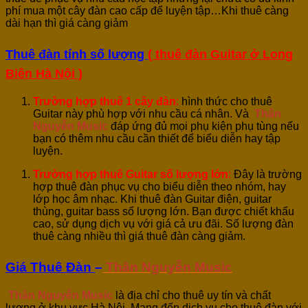
phí mua một cây đàn cao cấp để luyện tập…Khi thuê càng
dài hạn thì giá càng giảm
Thuê đàn tính số lượng
( thuê đàn Guitar ở Long
Biên Hà Nội )
Trường hợp thuê 1 cây đàn
:
hình thức cho thuê
Guitar này phù hợp với nhu cầu cá nhân. Và
Thân
Nguyễn Music
đáp ứng đủ mọi phụ kiện phụ tùng nếu
bạn có thêm nhu cầu cần thiết để biểu diễn hay tập
luyện.
Trường hợp thuê Guitar số lượng lớn
:
Đây là trường
hợp thuê đàn phục vụ cho biểu diễn theo nhóm, hay
lớp học âm nhạc. Khi thuê đàn Guitar điện, guitar
thùng, guitar bass số lượng lớn. Bạn được chiết khấu
cao, sử dụng dịch vụ với giá cả ưu đãi. Số lượng đàn
thuê càng nhiều thì giá thuê đàn càng giảm.
Giá Thuê Đàn
–
Thân Nguyễn Music
Thân Nguyễn Music
là địa chỉ cho thuê uy tín và chất
lượng ở khu vực Hà Nội. Mang đến dịch vụ cho thuê đàn với