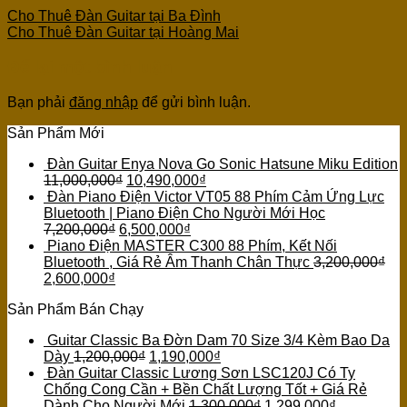
Cho Thuê Đàn Guitar tại Ba Đình
Cho Thuê Đàn Guitar tại Hoàng Mai
Để lại một bình luận
Bạn phải
đăng nhập
để gửi bình luận.
Sản Phẩm Mới
Đàn Guitar Enya Nova Go Sonic Hatsune Miku Edition
11,000,000
₫
10,490,000
₫
Đàn Piano Điện Victor VT05 88 Phím Cảm Ứng Lực
Bluetooth | Piano Điện Cho Người Mới Học
7,200,000
₫
6,500,000
₫
Piano Điện MASTER C300 88 Phím, Kết Nối
Bluetooth , Giá Rẻ Âm Thanh Chân Thực
3,200,000
₫
2,600,000
₫
Sản Phẩm Bán Chạy
Guitar Classic Ba Đờn Dam 70 Size 3/4 Kèm Bao Da
Dày
1,200,000
₫
1,190,000
₫
Đàn Guitar Classic Lương Sơn LSC120J Có Ty
Chống Cong Cần + Bền Chất Lượng Tốt + Giá Rẻ
Dành Cho Người Mới
1,300,000
₫
1,299,000
₫