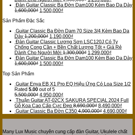
Đàn Guitar Classic Ba Đờn Dam100 Kèm Bao Da Dày
1,600,000
₫
1,500,000
₫
Sản Phẩm Đặc Sắc
Guitar Classic Ba Đờn Dam 70 Size 3/4 Kèm Bao Da
Dày
1,200,000
₫
1,190,000
₫
Đàn Guitar Classic Lương Sơn LSC120J Có Ty
Chống Cong Cần + Bền Chất Lượng Tốt + Giá Rẻ
Dành Cho Người Mới
1,300,000
₫
1,299,000
₫
Đàn Guitar Classic Ba Đờn Dam100 Kèm Bao Da Dày
1,600,000
₫
1,500,000
₫
Top Sản Phẩm
Guitar Enya EB X1 Pro EQ Hiệu Ứng Có Loa Size 1/2
Rated
5.00
out of 5
5,500,000
₫
4,950,000
₫
Thuận Guitar AT-02CX SAKURA SPECIAL 2024 Full
Gỗ Koa Cao Cấp Cực Đẹp
8,690,000
₫
8,490,000
₫
Guitar Classic Ba Đờn C350
4,900,000
₫
4,690,000
₫
Many Lux Music chuyên cung cấp đàn Guitar, Ukulele chất