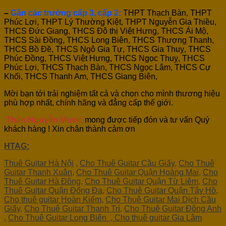
–
Gần các trường cấp 3, cấp 2:
THPT Thạch Bàn, THPT
Phúc Lợi, THPT Lý Thường Kiệt, THPT Nguyễn Gia Thiều,
THCS Đức Giang, THCS Đô thị Việt Hưng, THCS Ái Mộ,
THCS Sài Đồng, THCS Long Biên, THCS Thượng Thanh,
THCS Bồ Đề, THCS Ngô Gia Tự, THCS Gia Thuỵ, THCS
Phúc Đồng, THCS Việt Hưng, THCS Ngọc Thuỵ, THCS
Phúc Lợi, THCS Thạch Bàn, THCS Ngọc Lâm, THCS Cự
Khối, THCS Thanh Am, THCS Giang Biên,
Mời bạn tới trải nghiệm tất cả và chọn cho mình thương hiệu
phù hợp nhất, chính hãng và đẳng cấp thế giới.
Thân Nguyễn Music
mong được tiếp đón và tư vấn Quý
khách hàng ! Xin chân thành cảm ơn
HTAG:
Thuê Guitar Hà Nội
,
Cho Thuê Guitar Cầu Giấy
,
Cho Thuê
Guitar Thanh Xuân
,
Cho Thuê Guitar Quận Hoàng Mai,
Cho
Thuê Guitar Hà Đông,
Cho Thuê Guitar Quận Từ Liêm
,
Cho
Thuê Guitar Quận Đống Đa,
Cho Thuê Guitar Quận Tây Hồ
,
Cho thuê guitar Hoàn Kiếm
,
Cho Thuê Guitar Mai Dịch Cầu
Giấy
,
Cho Thuê Guitar Thanh Trì
,
Cho Thuê Guitar Đông Anh
,
Cho Thuê Guitar Long Biên , Cho thuê guitar Gia Lâm