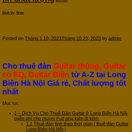
women
Dịch Vụ
,
Style
Cho Thuê Đàn Guitar tại Long Biên
Posted on
Tháng 1 10, 2023
Tháng 10 23, 2023
by
admin
10
Th1
Cho thuê đàn
Guitar thùng, Guitar
có EQ, Guitar Điện
từ A-Z tại Long
Biên Hà Nội Giá rẻ, Chất lượng tốt
nhất
Mục lục
1
– Dịch Vụ Cho Thuê Đàn Guitar ở Long Biên Hà Nội
miễn phí cho mượn Full phụ kiện đi kèm
1.1
Thuê đàn tính theo thời gian ( thuê đàn Guitar
Long Biên Hà Nội )