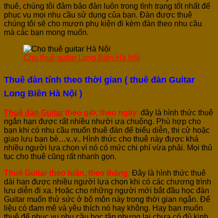
thuê, chúng tôi đảm bảo đàn luôn trong tình trạng tốt nhất để
phục vụ mọi nhu cầu sử dụng của bạn. Đàn được thuê
chúng tôi sẽ cho mượn phụ kiện đi kèm đàn theo nhu cầu
mà các bạn mong muốn.
Cho thuê guitar Long Biên Hà Nội
Thuê đàn tính theo thời gian ( thuê đàn Guitar
Long Biên Hà Nội )
Thuê đàn Guitar
theo giờ, theo ngày
:
đây là hình thức thuê
ngắn hạn được rất nhiều nhười ưa chuộng. Phù hợp cho
bạn khi có nhu cầu muốn thuê đàn để biểu diễn, thi cử hoặc
giao lưu bạn bè…v..v.. Hình thức cho thuê này được khá
nhiều người lựa chọn vì nó có mức chi phí vừa phải. Mọi thủ
tục cho thuê cũng rất nhanh gọn.
Thuê Guitar theo tuần, theo tháng
:
Đây là hình thức thuê
dài hạn được nhiều người lựa chọn khi có các chương trình
lưu diễn đi xa. Hoặc cho những người mới bắt đầu học đàn
Guitar muốn thử sức ở bộ môn này trong thời gian ngắn. Để
liệu có đam mê và yêu thích nó hay không. Hay bạn muốn
thuê để phục vụ nhu cầu học tập nhưng lại chưa có đủ kinh