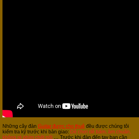
Những cây đàn
Guitar được cho thuê
đều được chúng tôi
kiểm tra kỹ trước khi bàn giao:
Dễ chơi dễ bấm, âm chuẩn,
không rè phím chết nốt
… Trước khi đàn đến tay bạn cần