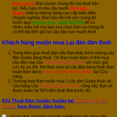
Bạn Lưu ý:
Đàn Guitar chúng tôi cho thuê liên
tục. Nếu bạn có nhu cầu muốn
thuê đàn
Guitar
nhất là những dòng cao cấp biểu diễn
chuyên nghiệp. Bạn hãy liên hệ với chúng tôi
trước qua
Hotline Zalo: 0825.48.9999
để có
nhiều mẫu mã cho bạn lựa chọn hơn và chúng tôi
có thể kịp thời giữ lại cây đàn bạn muốn thuê.
Khách hàng muốn mua Lại đàn đàn thuê:
Trong thời gian thuê đàn nếu Bạn thấy thích những cây
đàn Guitar đang thuê. Thì Bạn hoàn toàn có thể mua
cây đàn này của
Thân Nguyễn Music
với mức giá
cực kỳ ưu đãi. Khi Bạn mua lại cây đàn đang thuê, Bạn
hoàn toàn được
hoàn lại 50% tiền thuê đàn
tại Cửa
hàng.
Trường hợp Bạn muốn mua 1 cây đàn Guitar khác tại
cửa hàng của
Thân Nguyễn Music
cũng vậy. Bạn sẽ
được hoàn lại 50% tiền thuê đàn trước đó.
Khi Thuê Đàn Guitar
Guitar
tại
Thân Nguyễn
Music
bạn được đảm bảo:
Được thợ, Guitarist có kinh nghiệm tư vấn chọn đàn.