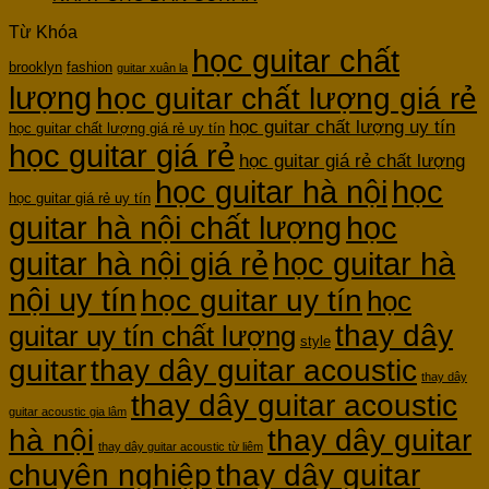
Từ Khóa
học guitar chất
brooklyn
fashion
guitar xuân la
lượng
học guitar chất lượng giá rẻ
học guitar chất lượng uy tín
học guitar chất lượng giá rẻ uy tín
học guitar giá rẻ
học guitar giá rẻ chất lượng
học guitar hà nội
học
học guitar giá rẻ uy tín
guitar hà nội chất lượng
học
guitar hà nội giá rẻ
học guitar hà
nội uy tín
học guitar uy tín
học
thay dây
guitar uy tín chất lượng
style
guitar
thay dây guitar acoustic
thay dây
thay dây guitar acoustic
guitar acoustic gia lâm
hà nội
thay dây guitar
thay dây guitar acoustic từ liêm
chuyên nghiệp
thay dây guitar