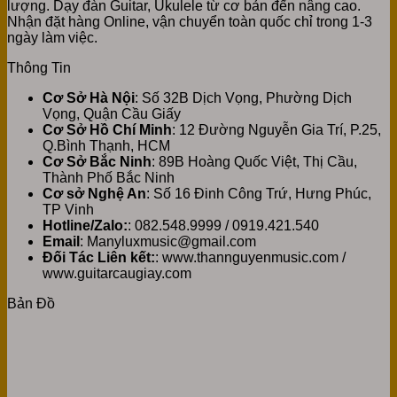
lượng. Dạy đàn Guitar, Ukulele từ cơ bản đến nâng cao.
Nhận đặt hàng Online, vận chuyển toàn quốc chỉ trong 1-3
ngày làm việc.
Thông Tin
Cơ Sở Hà Nội
: Số 32B Dịch Vọng, Phường Dịch
Vọng, Quận Cầu Giấy
Cơ Sở Hồ Chí Minh
: 12 Đường Nguyễn Gia Trí, P.25,
Q.Bình Thạnh, HCM
Cơ Sở Bắc Ninh
: 89B Hoàng Quốc Việt, Thị Cầu,
Thành Phố Bắc Ninh
Cơ sở Nghệ An
: Số 16 Đinh Công Trứ, Hưng Phúc,
TP Vinh
Hotline/Zalo:
: 082.548.9999 / 0919.421.540
Email
: Manyluxmusic@gmail.com
Đối Tác Liên kết:
: www.thannguyenmusic.com /
www.guitarcaugiay.com
Bản Đồ