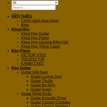
Search
for:
GIỚI THIỆU
Chính sách mua hàng
Blog
Khoá Học
Khoá Học Guitar
Khoá Học Piano
Khoá Học Ukulele Đệm Hát
Khoá Học Trống Cajon
Đàn Piano
VICTOR VT02
TOLEDO T35
KAWAI CN01
Đàn Guitar
Guitar Việt Nam
Guitar Lương Sơn
Guitar Thuận
Guitar Ba Đờn
Guitar Ayers
Guitar Nhập Khẩu
Guitar Acoustic Enya
Guitar Classic Cordoba
Guitar Classic Martinez