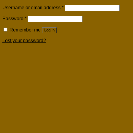
Username or email address
*
Password
*
Remember me
Log in
Lost your password?