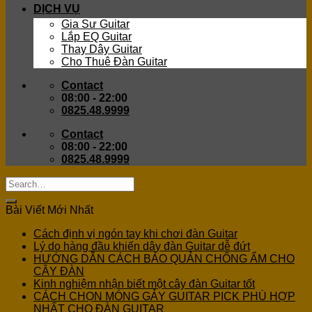
DỊCH VỤ
Gia Sư Guitar
Lắp EQ Guitar
Thay Dây Guitar
Cho Thuê Đàn Guitar
Contact
08:00 - 22:00
0825.48.9999
Contact
08:00 - 22:00
0825.48.9999
Bài Viết Mới Nhất
Cách định vị ngón tay khi chơi đàn Guitar
Lý do hàng đầu khiến dây đàn Guitar dễ đứt
HƯỚNG DẪN CÁCH BẢO QUẢN CHỐNG ẨM CHO
CÂY ĐÀN
Kinh nghiệm nhận biết một cây đàn Guitar tốt
CÁCH CHỌN MÓNG GẢY GUITAR PICK PHÙ HỢP
NHẤT CHO ĐÀN GUITAR