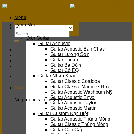
Skip
to
content
Menu
Danh Mục
Search
Đàn Guitar
for:
Guitar Acoustic
Guitar Acoustic Bán Chạy
Guitar Lương Sơn
Guitar Thuận
Guitar Ba Đờn
Guitar Có EQ
Guitar Nhập Khẩu
Guitar Classic Cordoba
Guitar Classic Martinez Đức
Cart
Guitar Acoustic Washburn Mỹ
Guitar Acoustic Enya
No products in the cart.
Guitar Acoustic Taylor
Guitar Acoustic Martin
Guitar Custom Đặc Biệt
Guitar Acoustic Thùng Mỏng
Guitar Classic Thùng Mỏng
Guitar Cao Cấp