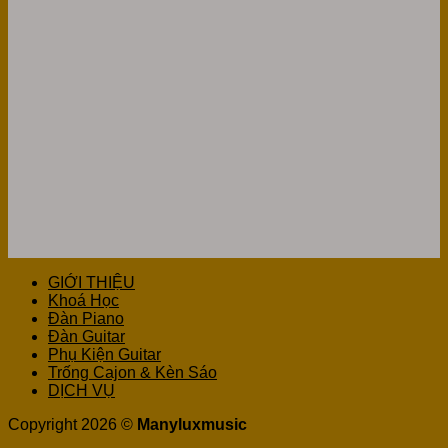
GIỚI THIỆU
Khoá Học
Đàn Piano
Đàn Guitar
Phụ Kiện Guitar
Trống Cajon & Kèn Sáo
DỊCH VỤ
Copyright 2026 ©
Manyluxmusic