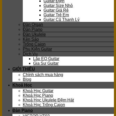
Guitar Điện
Guitar Size Nhỏ
Guitar Giá Rẻ
Guitar Trẻ Em
Guitar Cũ Thanh Lý
Đàn Organ
Đàn Piano
Đàn Ukulele
Kèn Sáo
Trống Cajon
Phụ Kiện Guitar
Dịch Vụ
Lắp EQ Guitar
Gia Sư Guitar
GIỚI THIỆU
Chính sách mua hàng
Blog
Khoá Học
Khoá Học Guitar
Khoá Học Piano
Khoá Học Ukulele Đệm Hát
Khoá Học Trống Cajon
Đàn Piano