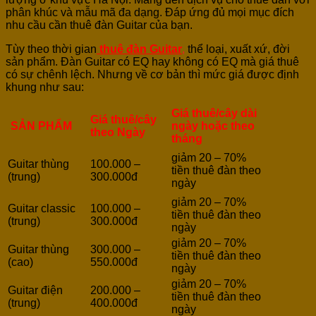
phân khúc và mẫu mã đa dạng. Đáp ứng đủ mọi mục đích
nhu cầu cần thuê đàn Guitar của bạn.
Tùy theo thời gian
thuê đàn Guitar
,
thể loại, xuất xứ, đời
sản phẩm. Đàn Guitar có EQ hay không có EQ mà giá thuê
có sự chênh lệch. Nhưng về cơ bản thì mức giá được định
khung như sau:
Giá thuê/cây dài
Giá thuê/cây
SẢN PHẨM
ngày hoặc theo
theo Ngày
tháng
giảm 20 – 70%
Guitar thùng
100.000 –
tiền thuê đàn theo
(trung)
300.000đ
ngày
giảm 20 – 70%
Guitar classic
100.000 –
tiền thuê đàn theo
(trung)
300.000đ
ngày
giảm 20 – 70%
Guitar thùng
300.000 –
tiền thuê đàn theo
(cao)
550.000đ
ngày
giảm 20 – 70%
Guitar điện
200.000 –
tiền thuê đàn theo
(trung)
400.000đ
ngày