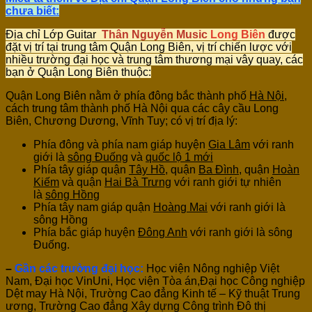
chưa biết:
Địa chỉ Lớp Guitar
Thân Nguyễn Music
Long Biên
được
đặt vị trí tại trung tâm Quận Long Biên, vị trí chiến lược với
nhiều trường đại học và trung tâm thương mại vây quay, các
bạn ở Quận Long Biên thuộc:
Quận Long Biên nằm ở phía đông bắc thành phố
Hà Nội
,
cách trung tâm thành phố Hà Nội qua các cây cầu Long
Biên, Chương Dương, Vĩnh Tuy; có vị trí địa lý:
Phía đông và phía nam giáp huyện
Gia Lâm
với ranh
giới là
sông Đuống
và
quốc lộ 1 mới
Phía tây giáp quận
Tây Hồ
, quận
Ba Đình
, quận
Hoàn
Kiếm
và quận
Hai Bà Trưng
với ranh giới tự nhiên
là
sông Hồng
Phía tây nam giáp quận
Hoàng Mai
với ranh giới là
sông Hồng
Phía bắc giáp huyện
Đông Anh
với ranh giới là sông
Đuống.
–
Gần các trường đại học:
Học viện Nông nghiệp Việt
Nam, Đại học VinUni, Học viện Tòa án,Đại học Công nghiệp
Dệt may Hà Nội, Trường Cao đẳng Kinh tế – Kỹ thuật Trung
ương, Trường Cao đẳng Xây dựng Công trình Đô thị