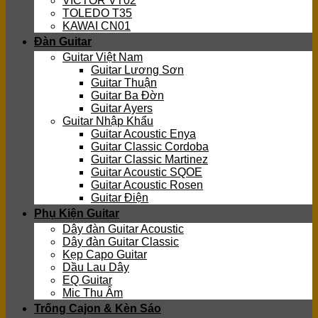
VICTOR VT02
TOLEDO T35
KAWAI CN01
Đàn Guitar
Guitar Việt Nam
Guitar Lương Sơn
Guitar Thuận
Guitar Ba Đờn
Guitar Ayers
Guitar Nhập Khẩu
Guitar Acoustic Enya
Guitar Classic Cordoba
Guitar Classic Martinez
Guitar Acoustic SQOE
Guitar Acoustic Rosen
Guitar Điện
Phụ Kiện Guitar
Dây đàn Guitar Acoustic
Dây đàn Guitar Classic
Kẹp Capo Guitar
Dầu Lau Dây
EQ Guitar
Mic Thu Âm
Trống Cajon & Kèn Sáo