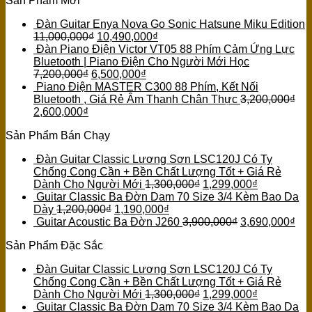
Sản Phẩm Mới
Đàn Guitar Enya Nova Go Sonic Hatsune Miku Edition
11,000,000
₫
10,490,000
₫
Đàn Piano Điện Victor VT05 88 Phím Cảm Ứng Lực
Bluetooth | Piano Điện Cho Người Mới Học
7,200,000
₫
6,500,000
₫
Piano Điện MASTER C300 88 Phím, Kết Nối
Bluetooth , Giá Rẻ Âm Thanh Chân Thực
3,200,000
₫
2,600,000
₫
Sản Phẩm Bán Chạy
Đàn Guitar Classic Lương Sơn LSC120J Có Ty
Chống Cong Cần + Bền Chất Lượng Tốt + Giá Rẻ
Dành Cho Người Mới
1,300,000
₫
1,299,000
₫
Guitar Classic Ba Đờn Dam 70 Size 3/4 Kèm Bao Da
Dày
1,200,000
₫
1,190,000
₫
Guitar Acoustic Ba Đờn J260
3,900,000
₫
3,690,000
₫
Sản Phẩm Đặc Sắc
Đàn Guitar Classic Lương Sơn LSC120J Có Ty
Chống Cong Cần + Bền Chất Lượng Tốt + Giá Rẻ
Dành Cho Người Mới
1,300,000
₫
1,299,000
₫
Guitar Classic Ba Đờn Dam 70 Size 3/4 Kèm Bao Da