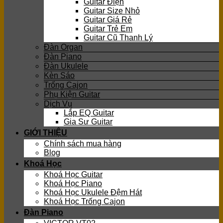
Guitar Điện
Guitar Size Nhỏ
Guitar Giá Rẻ
Guitar Trẻ Em
Guitar Cũ Thanh Lý
Đàn Organ
Đàn Piano
Đàn Ukulele
Kèn Sáo
Trống Cajon
Phụ Kiện Guitar
Dịch Vụ
Lắp EQ Guitar
Gia Sư Guitar
GIỚI THIỆU
Chính sách mua hàng
Blog
Khoá Học
Khoá Học Guitar
Khoá Học Piano
Khoá Học Ukulele Đệm Hát
Khoá Học Trống Cajon
Đàn Piano