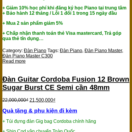
+ Giảm 10% học phí khi đăng ký học Piano tại trung tâm
+ Bảo hành 12 tháng / Lỗi 1 đổi 1 trong 15 ngày đầu
+ Mua 2 sản phẩm giảm 5%
+ Chấp nhận thanh toán thẻ Visa mastercard, Trả góp
qua thẻ tín dụng…
Category:
Đàn Piano
Tags:
Đàn Piano
,
Đàn Piano Master
,
Đàn Piano Master C300
Read more
Đàn Guitar Cordoba Fusion 12 Brown
Sugar Burst CE Semi cần 48mm
22,000,000
₫
21,500,000
₫
Quà tặng & phụ kiện đi kèm
+ Túi đựng đàn Gig bag Cordoba chính hãng
+ Ship Cod vận chuyển Toàn Quốc