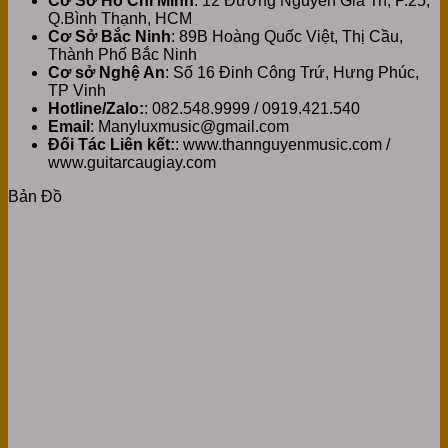
Cơ Sở Hồ Chí Minh
: 12 Đường Nguyễn Gia Trí, P.25,
Q.Bình Thạnh, HCM
Cơ Sở Bắc Ninh
: 89B Hoàng Quốc Việt, Thị Cầu,
Thành Phố Bắc Ninh
Cơ sở Nghệ An
: Số 16 Đinh Công Trứ, Hưng Phúc,
TP Vinh
Hotline/Zalo:
: 082.548.9999 / 0919.421.540
Email
: Manyluxmusic@gmail.com
Đối Tác Liên kết:
: www.thannguyenmusic.com /
www.guitarcaugiay.com
Bản Đồ