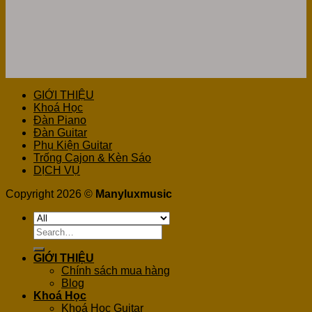
GIỚI THIỆU
Khoá Học
Đàn Piano
Đàn Guitar
Phụ Kiện Guitar
Trống Cajon & Kèn Sáo
DỊCH VỤ
Copyright 2026 ©
Manyluxmusic
Search
for:
GIỚI THIỆU
Chính sách mua hàng
Blog
Khoá Học
Khoá Học Guitar