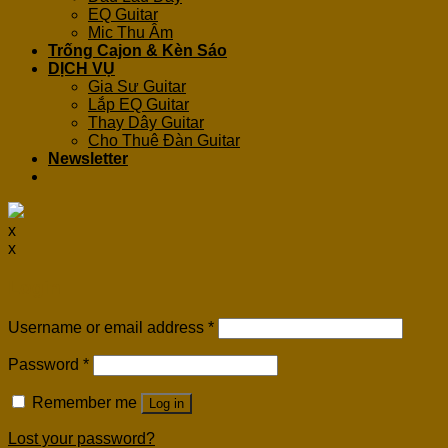
EQ Guitar
Mic Thu Âm
Trống Cajon & Kèn Sáo
DỊCH VỤ
Gia Sư Guitar
Lắp EQ Guitar
Thay Dây Guitar
Cho Thuê Đàn Guitar
Newsletter
x
x
Login
Username or email address
*
Password
*
Remember me
Log in
Lost your password?