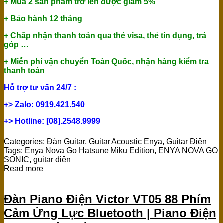
+ Mua 2 sản phẩm trở lên được giảm 5%
+ Bảo hành 12 tháng
+ Chấp nhận thanh toán qua thẻ visa, thẻ tín dụng, trả
góp …
+ Miễn phí vận chuyển Toàn Quốc, nhận hàng kiểm tra
thanh toán
Hỗ trợ tư vấn 24/7
:
+> Zalo: 0919.421.540
+> Hotline: [08].2548.9999
Categories:
Đàn Guitar
,
Guitar Acoustic Enya
,
Guitar Điện
Tags:
Enya Nova Go Hatsune Miku Edition
,
ENYA NOVA GO
SONIC
,
guitar điện
Read more
Đàn Piano Điện Victor VT05 88 Phím
Cảm Ứng Lực Bluetooth | Piano Điện