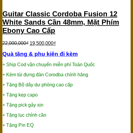
Guitar Classic Cordoba Fusion 12
White Sands Cần 48mm, Mặt Phím
Ebony Cao Cấp
22,000,000
₫
19,500,000
₫
Quà tặng & phụ kiện đi kèm
+ Ship Cod vận chuyển miễn phí Toàn Quốc
+ Kèm túi đựng đàn Corodba chính hãng
+ Tặng Bộ dây dự phòng cao cấp
+ Tặng kẹp capo
+ Tặng pick gảy xịn
+ Tặng lục chỉnh cần
+ Tặng Pin EQ