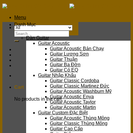
Skip
to
content
Menu
Danh Mục
Search
Đàn Guitar
for:
Guitar Acoustic
Guitar Acoustic Bán Chạy
Guitar Lương Sơn
Guitar Thuận
Guitar Ba Đờn
Guitar Có EQ
Guitar Nhập Khẩu
Guitar Classic Cordoba
Guitar Classic Martinez Đức
Cart
Guitar Acoustic Washburn Mỹ
Guitar Acoustic Enya
No products in the cart.
Guitar Acoustic Taylor
Guitar Acoustic Martin
Guitar Custom Đặc Biệt
Guitar Acoustic Thùng Mỏng
Guitar Classic Thùng Mỏng
Guitar Cao Cấp