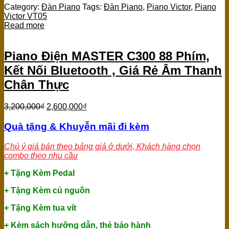
Category:
Đàn Piano
Tags:
Đàn Piano
,
Piano Victor
,
Piano
Victor VT05
Read more
Piano Điện MASTER C300 88 Phím,
Kết Nối Bluetooth , Giá Rẻ Âm Thanh
Chân Thực
3,200,000
₫
2,600,000
₫
Quà tặng & Khuyễn mãi đi kèm
Chú ý giá bán theo bảng giá ở dưới, Khách hàng chọn
combo theo nhu cầu
+ Tặng Kèm Pedal
+ Tặng Kèm củ nguồn
+ Tặng Kèm tua vít
+ Kèm sách hưỡng dẫn, thẻ bảo hành