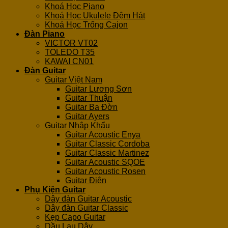
Khoá Học Piano
Khoá Học Ukulele Đệm Hát
Khoá Học Trống Cajon
Đàn Piano
VICTOR VT02
TOLEDO T35
KAWAI CN01
Đàn Guitar
Guitar Việt Nam
Guitar Lương Sơn
Guitar Thuận
Guitar Ba Đờn
Guitar Ayers
Guitar Nhập Khẩu
Guitar Acoustic Enya
Guitar Classic Cordoba
Guitar Classic Martinez
Guitar Acoustic SQOE
Guitar Acoustic Rosen
Guitar Điện
Phụ Kiện Guitar
Dây đàn Guitar Acoustic
Dây đàn Guitar Classic
Kẹp Capo Guitar
Dầu Lau Dây