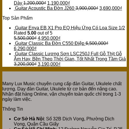
Dày
1,200,000
₫
1,190,000
₫
Guitar Acoustic Ba Đờn J260
3,900,000
₫
3,690,000
₫
Top Sản Phẩm
Guitar Enya EB X1 Pro EQ Hiệu Ứng Có Loa Size 1/2
Rated
5.00
out of 5
5,500,000
₫
4,950,000
₫
Guitar Classic Ba Đờn C550 Điệp
6,500,000
₫
6,290,000
₫
Guitar Classic Lương Sơn LSC250J Full Gỗ Thịt Gỗ
Âm Hay, Bền Theo Thời Gian, Tốt Nhất Trong Tầm Giá
3,200,000
₫
3,190,000
₫
Many Lux Music chuyên cung cấp đàn Guitar, Ukulele chất
lượng. Dạy đàn Guitar, Ukulele từ cơ bản đến nâng cao.
Nhận đặt hàng Online, vận chuyển toàn quốc chỉ trong 1-3
ngày làm việc.
Thông Tin
Cơ Sở Hà Nội
: Số 32B Dịch Vọng, Phường Dịch
Vọng, Quận Cầu Giấy