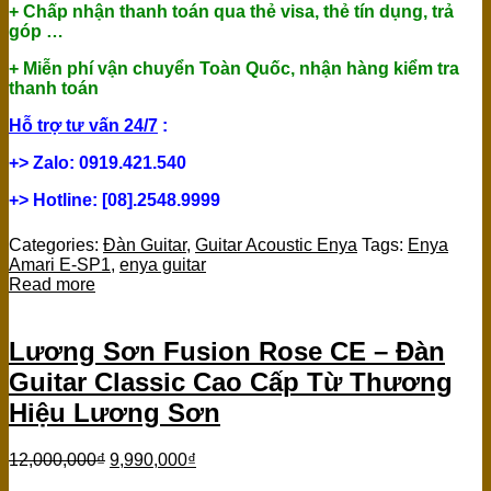
+ Chấp nhận thanh toán qua thẻ visa, thẻ tín dụng, trả
góp …
+ Miễn phí vận chuyển Toàn Quốc, nhận hàng kiểm tra
thanh toán
Hỗ trợ tư vấn 24/7
:
+> Zalo: 0919.421.540
+> Hotline: [08].2548.9999
Categories:
Đàn Guitar
,
Guitar Acoustic Enya
Tags:
Enya
Amari E-SP1
,
enya guitar
Read more
Lương Sơn Fusion Rose CE – Đàn
Guitar Classic Cao Cấp Từ Thương
Hiệu Lương Sơn
12,000,000
₫
9,990,000
₫