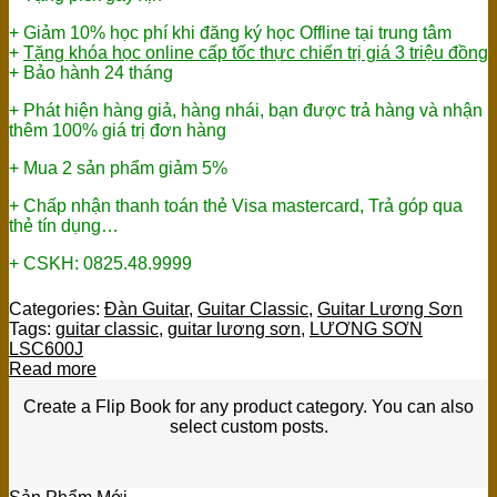
+ Giảm 10% học phí khi đăng ký học Offline tại trung tâm
+
Tặng khóa học online cấp tốc thực chiến trị giá 3 triệu đồng
+ Bảo hành 24 tháng
+ Phát hiện hàng giả, hàng nhái, bạn được trả hàng và nhận
thêm 100% giá trị đơn hàng
+ Mua 2 sản phẩm giảm 5%
+ Chấp nhận thanh toán thẻ Visa mastercard, Trả góp qua
thẻ tín dụng…
+ CSKH: 0825.48.9999
Categories:
Đàn Guitar
,
Guitar Classic
,
Guitar Lương Sơn
Tags:
guitar classic
,
guitar lương sơn
,
LƯƠNG SƠN
LSC600J
Read more
Create a Flip Book for any product category. You can also
select custom posts.