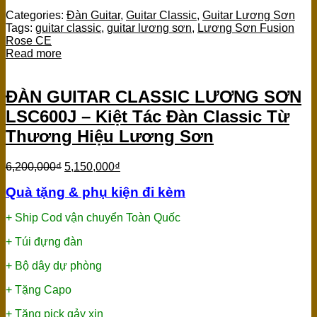
Categories:
Đàn Guitar
,
Guitar Classic
,
Guitar Lương Sơn
Tags:
guitar classic
,
guitar lương sơn
,
Lương Sơn Fusion
Rose CE
Read more
ĐÀN GUITAR CLASSIC LƯƠNG SƠN
LSC600J – Kiệt Tác Đàn Classic Từ
Thương Hiệu Lương Sơn
6,200,000
₫
5,150,000
₫
Quà tặng & phụ kiện đi kèm
+ Ship Cod vận chuyển Toàn Quốc
+ Túi đựng đàn
+ Bộ dây dự phòng
+ Tặng Capo
+ Tặng pick gảy xịn