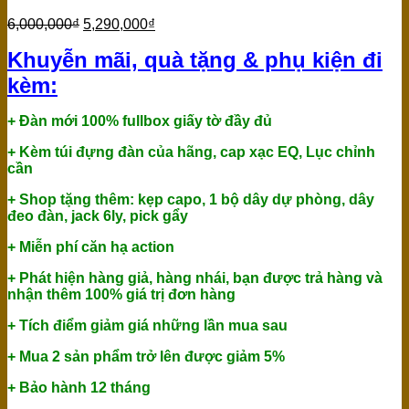
6,000,000
₫
5,290,000
₫
Khuyễn mãi, quà tặng & phụ kiện đi
kèm:
+ Đàn mới 100% fullbox giấy tờ đầy đủ
+ Kèm túi đựng đàn của hãng, cap xạc EQ, Lục chỉnh
cần
+ Shop tặng thêm: kẹp capo, 1 bộ dây dự phòng, dây
đeo đàn, jack 6ly, pick gẩy
+ Miễn phí căn hạ action
+ Phát hiện hàng giả, hàng nhái, bạn được trả hàng và
nhận thêm 100% giá trị đơn hàng
+ Tích điểm giảm giá những lần mua sau
+ Mua 2 sản phẩm trở lên được giảm 5%
+ Bảo hành 12 tháng