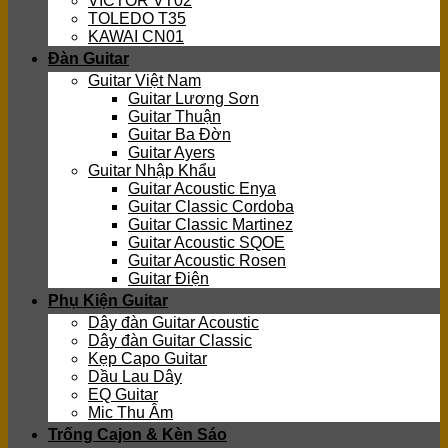
VICTOR VT02
TOLEDO T35
KAWAI CN01
Đàn Guitar
Guitar Việt Nam
Guitar Lương Sơn
Guitar Thuận
Guitar Ba Đờn
Guitar Ayers
Guitar Nhập Khẩu
Guitar Acoustic Enya
Guitar Classic Cordoba
Guitar Classic Martinez
Guitar Acoustic SQOE
Guitar Acoustic Rosen
Guitar Điện
Phụ Kiện Guitar
Dây đàn Guitar Acoustic
Dây đàn Guitar Classic
Kẹp Capo Guitar
Dầu Lau Dây
EQ Guitar
Mic Thu Âm
Trống Cajon & Kèn Sáo