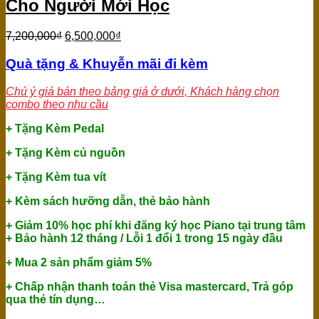
Cho Người Mới Học
7,200,000
₫
6,500,000
₫
Quà tặng & Khuyễn mãi đi kèm
Chú ý giá bán theo bảng giá ở dưới, Khách hàng chọn
combo theo nhu cầu
+ Tặng Kèm Pedal
+ Tặng Kèm củ nguồn
+ Tặng Kèm tua vít
+ Kèm sách hưỡng dẫn, thẻ bảo hành
+ Giảm 10% học phí khi đăng ký học Piano tại trung tâm
+ Bảo hành 12 tháng / Lỗi 1 đổi 1 trong 15 ngày đầu
+ Mua 2 sản phẩm giảm 5%
+ Chấp nhận thanh toán thẻ Visa mastercard, Trả góp
qua thẻ tín dụng…