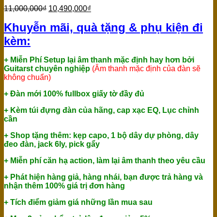
11,000,000
₫
10,490,000
₫
Khuyễn mãi, quà tặng & phụ kiện đi
kèm:
+ Miễn Phí Setup lại âm thanh mặc định hay hơn bởi
Guitarst chuyên nghiệp
(Âm thanh mặc định của đàn sẽ
không chuẩn)
+ Đàn mới 100% fullbox giấy tờ đầy đủ
+ Kèm túi đựng đàn của hãng, cap xạc EQ, Lục chỉnh
cần
+ Shop tặng thêm: kẹp capo, 1 bộ dây dự phòng, dây
đeo đàn, jack 6ly, pick gẩy
+ Miễn phí căn hạ action, làm lại âm thanh theo yêu cầu
+ Phát hiện hàng giả, hàng nhái, bạn được trả hàng và
nhận thêm 100% giá trị đơn hàng
+ Tích điểm giảm giá những lần mua sau