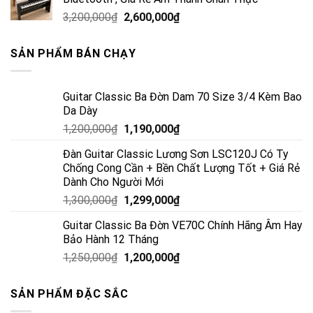
3,200,000
₫
2,600,000
₫
SẢN PHẨM BÁN CHẠY
Guitar Classic Ba Đờn Dam 70 Size 3/4 Kèm Bao
Da Dày
1,200,000
₫
1,190,000
₫
Đàn Guitar Classic Lương Sơn LSC120J Có Ty
Chống Cong Cần + Bền Chất Lượng Tốt + Giá Rẻ
Dành Cho Người Mới
1,300,000
₫
1,299,000
₫
Guitar Classic Ba Đờn VE70C Chính Hãng Âm Hay
Bảo Hành 12 Tháng
1,250,000
₫
1,200,000
₫
SẢN PHẨM ĐẶC SẮC