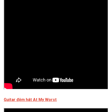
Guitar đệm hát At My Worst