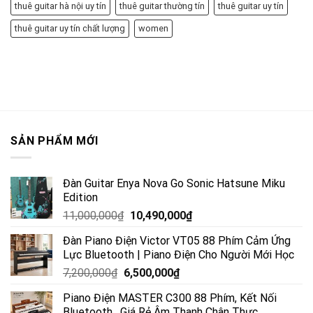
thuê guitar hà nội uy tín
thuê guitar thường tín
thuê guitar uy tín
thuê guitar uy tín chất lượng
women
SẢN PHẨM MỚI
Đàn Guitar Enya Nova Go Sonic Hatsune Miku
Edition
11,000,000
₫
10,490,000
₫
Đàn Piano Điện Victor VT05 88 Phím Cảm Ứng
Lực Bluetooth | Piano Điện Cho Người Mới Học
7,200,000
₫
6,500,000
₫
Piano Điện MASTER C300 88 Phím, Kết Nối
Bluetooth , Giá Rẻ Âm Thanh Chân Thực