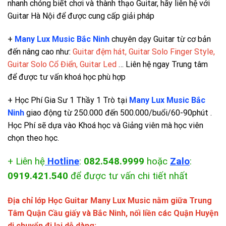
nhanh chóng biết chơi và thành thạo Guitar, hãy liên hệ với
Guitar Hà Nội để được cung cấp giải pháp
+
Many Lux Music Bắc Ninh
chuyên dạy Guitar từ cơ bản
đến nâng cao như:
Guitar đệm hát, Guitar Solo Finger Style,
Guitar Solo Cổ Điển, Guitar Led
… Liên hệ ngay Trung tâm
để được tư vấn khoá học phù hợp
+ Học Phí Gia Sư 1 Thầy 1 Trò tại
Many Lux Music Bắc
Ninh
giao động từ 250.000 đến 500.000/buổi/60-90phút .
Học Phí sẽ dựa vào Khoá học và Giảng viên mà học viên
chọn theo học.
+ Liên hệ
Hotline
:
082.548.9999
hoặc
Zalo
:
0919.421.540
để được tư vấn chi tiết nhất
Địa chỉ lớp Học Guitar Many Lux Music nằm giữa Trung
Tâm Quận Cầu giấy và Bắc Ninh, nối liền các Quận Huyện
di chuyển đi lại dễ dàng: