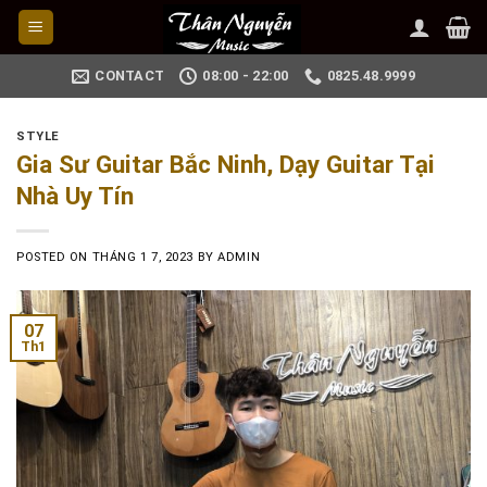
Skip
to
content
CONTACT
08:00 - 22:00
0825.48.9999
STYLE
Gia Sư Guitar Bắc Ninh, Dạy Guitar Tại
Nhà Uy Tín
POSTED ON
THÁNG 1 7, 2023
BY
ADMIN
07
Th1