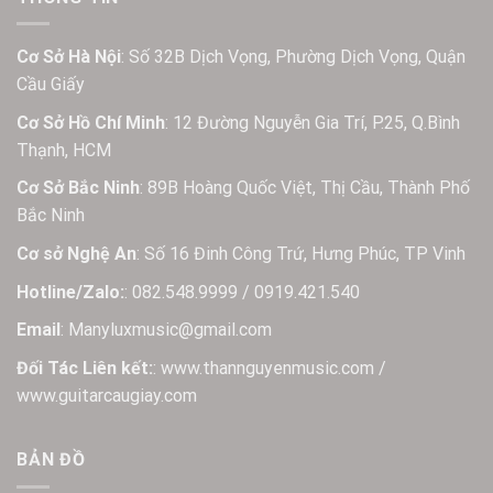
Cơ Sở Hà Nội
: Số 32B Dịch Vọng, Phường Dịch Vọng, Quận
Cầu Giấy
Cơ Sở Hồ Chí Minh
: 12 Đường Nguyễn Gia Trí, P.25, Q.Bình
Thạnh, HCM
Cơ Sở Bắc Ninh
: 89B Hoàng Quốc Việt, Thị Cầu, Thành Phố
Bắc Ninh
Cơ sở Nghệ An
: Số 16 Đinh Công Trứ, Hưng Phúc, TP Vinh
Hotline/Zalo:
: 082.548.9999 / 0919.421.540
Email
: Manyluxmusic@gmail.com
Đối Tác Liên kết:
: www.thannguyenmusic.com /
www.guitarcaugiay.com
BẢN ĐỒ