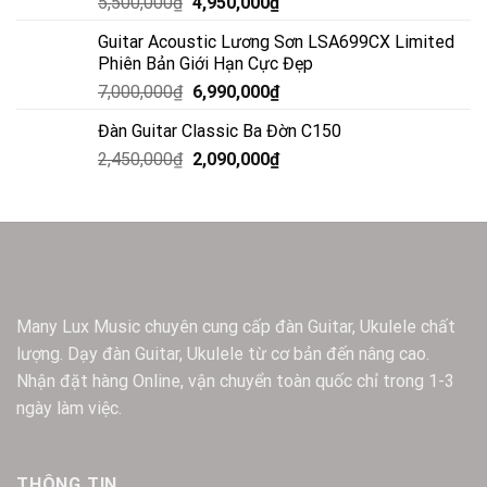
Rated
5.00
5,500,000
₫
4,950,000
₫
out of 5
Guitar Acoustic Lương Sơn LSA699CX Limited
Phiên Bản Giới Hạn Cực Đẹp
7,000,000
₫
6,990,000
₫
Đàn Guitar Classic Ba Đờn C150
2,450,000
₫
2,090,000
₫
Many Lux Music chuyên cung cấp đàn Guitar, Ukulele chất
lượng. Dạy đàn Guitar, Ukulele từ cơ bản đến nâng cao.
Nhận đặt hàng Online, vận chuyển toàn quốc chỉ trong 1-3
ngày làm việc.
THÔNG TIN