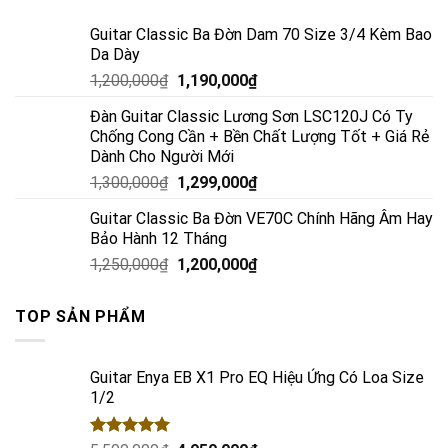
Guitar Classic Ba Đờn Dam 70 Size 3/4 Kèm Bao
Da Dày
1,200,000
₫
1,190,000
₫
Đàn Guitar Classic Lương Sơn LSC120J Có Ty
Chống Cong Cần + Bền Chất Lượng Tốt + Giá Rẻ
Dành Cho Người Mới
1,300,000
₫
1,299,000
₫
Guitar Classic Ba Đờn VE70C Chính Hãng Âm Hay
Bảo Hành 12 Tháng
1,250,000
₫
1,200,000
₫
TOP SẢN PHẨM
Guitar Enya EB X1 Pro EQ Hiệu Ứng Có Loa Size
1/2