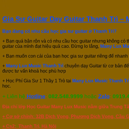
07
Th1
Gia Sư Guitar Dạy Guitar Thanh Trì –
Bạn đang có nhu cầu học gia sư guitar ở Thanh Trì?
+ Bạn quá bận rộn và có nhu cầu học guitar nhưng không có t
guitar của mình đạt hiệu quả cao. Đừng lo lắng,
Many Lux Mus
+ Bạn muốn con cái của bạn học gia sư guitar riêng để nhanh c
+
Many Lux Music Thanh Trì
chuyên dạy Guitar từ cơ bản đ
được tư vấn khoá học phù hợp
+ Học Phí Gia Sư 1 Thầy 1 Trò tại
Many Lux Music Thanh Tr
học.
+ Liên hệ
Hotline
:
082.548.9999
hoặc
Zalo
:
0919.
Địa chỉ lớp Học Guitar Many Lux Music nằm giữa Trung Tâm
+ Cơ sở chính: 32B Dịch Vọng, Phương Dịch Vọng, Cầu Gi
+ Cs2: Thanh Trì, Hà Nội