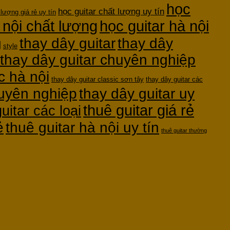
học
học guitar chất lượng uy tín
 lượng giá rẻ uy tín
 nội chất lượng
học guitar hà nội
thay dây guitar
thay dây
g
style
thay dây guitar chuyên nghiệp
c hà nội
thay dây guitar classic sơn tây
thay dây guitar các
huyên nghiệp
thay dây guitar uy
thuê guitar giá rẻ
uitar các loại
ẻ
thuê guitar hà nội uy tín
thuê guitar thường