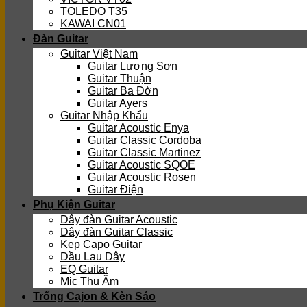
TOLEDO T35
KAWAI CN01
Đàn Guitar
Guitar Việt Nam
Guitar Lương Sơn
Guitar Thuận
Guitar Ba Đờn
Guitar Ayers
Guitar Nhập Khẩu
Guitar Acoustic Enya
Guitar Classic Cordoba
Guitar Classic Martinez
Guitar Acoustic SQOE
Guitar Acoustic Rosen
Guitar Điện
Phụ Kiện Guitar
Dây đàn Guitar Acoustic
Dây đàn Guitar Classic
Kẹp Capo Guitar
Dầu Lau Dây
EQ Guitar
Mic Thu Âm
Trống Cajon & Kèn Sáo