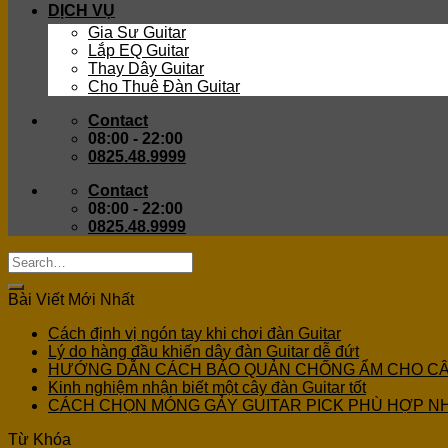
DỊCH VỤ
Gia Sư Guitar
Lắp EQ Guitar
Thay Dây Guitar
Cho Thuê Đàn Guitar
Contact
08:00 - 22:00
0825.48.9999
Contact
08:00 - 22:00
0825.48.9999
Bài Viết Mới Nhất
Cách định vị ngón tay khi chơi đàn Guitar
Lý do hàng đầu khiến dây đàn Guitar dễ đứt
HƯỚNG DẪN CÁCH BẢO QUẢN CHỐNG ẨM CHO C
Kinh nghiệm nhận biết một cây đàn Guitar tốt
CÁCH CHỌN MÓNG GẢY GUITAR PICK PHÙ HỢP N
Từ Khóa