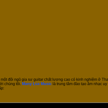
 một đội ngũ gia sư guitar chất lượng cao có kinh nghiệm ở T
với chúng tôi.
Many Lux Music
là trung tâm đào tạo âm nhạc uy
ấp: