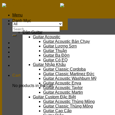
Skip
to
content
Menu
Danh Mục
Search
Đàn Guitar
for:
Guitar Acoustic
Guitar Acoustic Bán Chạy
Guitar Lương Sơn
Guitar Thuận
Guitar Ba Đờn
Guitar Có EQ
Guitar Nhập Khẩu
Guitar Classic Cordoba
Guitar Classic Martinez Đức
Cart
Guitar Acoustic Washburn Mỹ
Guitar Acoustic Enya
No products in the cart.
Guitar Acoustic Taylor
Guitar Acoustic Martin
Guitar Custom Đặc Biệt
Guitar Acoustic Thùng Mỏng
Guitar Classic Thùng Mỏng
Guitar Cao Cấp