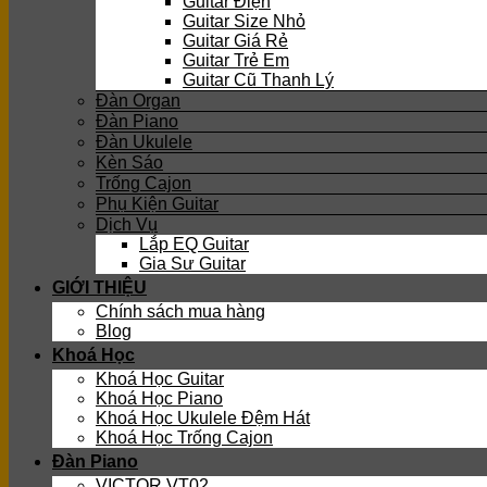
Guitar Điện
Guitar Size Nhỏ
Guitar Giá Rẻ
Guitar Trẻ Em
Guitar Cũ Thanh Lý
Đàn Organ
Đàn Piano
Đàn Ukulele
Kèn Sáo
Trống Cajon
Phụ Kiện Guitar
Dịch Vụ
Lắp EQ Guitar
Gia Sư Guitar
GIỚI THIỆU
Chính sách mua hàng
Blog
Khoá Học
Khoá Học Guitar
Khoá Học Piano
Khoá Học Ukulele Đệm Hát
Khoá Học Trống Cajon
Đàn Piano
VICTOR VT02