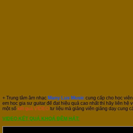
+ Trung tâm âm nhạc
Many Lux Music
cung cấp cho học viên
em học gia sư guitar để đạt hiệu quả cao nhất thì hãy liên hệ 
một số
kết quả VIDEO
tư liệu mà giảng viên giảng dạy cung c
VIDEO KẾT QUẢ KHOÁ ĐỆM HÁT: