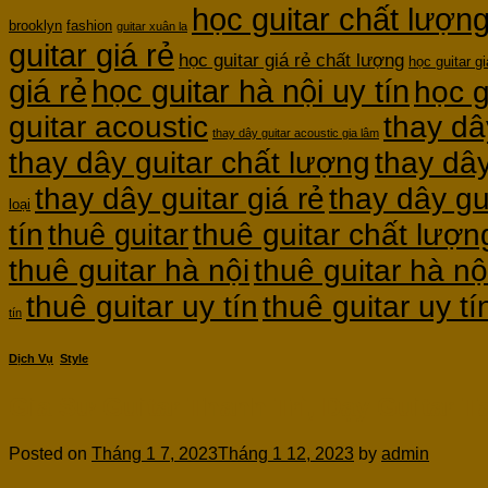
học guitar chất lượn
brooklyn
fashion
guitar xuân la
guitar giá rẻ
học guitar giá rẻ chất lượng
học guitar gi
giá rẻ
học guitar hà nội uy tín
học g
guitar acoustic
thay dâ
thay dây guitar acoustic gia lâm
thay dây guitar chất lượng
thay dây
thay dây guitar giá rẻ
thay dây gu
loại
thuê guitar chất lượn
tín
thuê guitar
thuê guitar hà nội
thuê guitar hà nộ
thuê guitar uy tín
thuê guitar uy t
tín
Dịch Vụ
,
Style
Gia Sư Guitar Thanh Trì, Dạy Guitar T
Posted on
Tháng 1 7, 2023
Tháng 1 12, 2023
by
admin