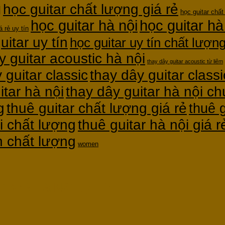
g
học guitar chất lượng giá rẻ
học guitar chất
học guitar hà nội
học guitar hà
á rẻ uy tín
uitar uy tín
học guitar uy tín chất lượn
y guitar acoustic hà nội
thay dây guitar acoustic từ liêm
thay dây guitar classi
 guitar classic
itar hà nội
thay dây guitar hà nội c
g
thuê guitar chất lượng giá rẻ
thuê g
thuê guitar hà nội giá r
i chất lượng
ín chất lượng
women
ại Nhà Hà Nội Uy Tín