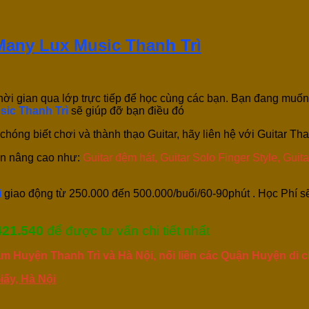
 Many Lux Music Thanh Trì
hời gian qua lớp trực tiếp để học cùng các bạn. Bạn đang muố
ic Thanh Trì
sẽ giúp đỡ bạn điều đó
hóng biết chơi và thành thạo Guitar, hãy liên hệ với Guitar Th
ến nâng cao như:
Guitar đệm hát, Guitar Solo Finger Style, Guit
ì
giao động từ 250.000 đến 500.000/buổi/60-90phút . Học Phí s
421.540
để được tư vấn chi tiết nhất
 Huyện Thanh Trì và Hà Nội, nối liền các Quận Huyện di ch
ấy, Hà Nội