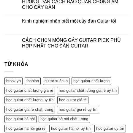
HƯỚNG DẪN CÁCH BẢO QUẢN CHỐNG ẨM
CHO CÂY ĐÀN
Kinh nghiệm nhận biết một cây đàn Guitar tốt
CÁCH CHỌN MÓNG GẢY GUITAR PICK PHÙ
HỢP NHẤT CHO ĐÀN GUITAR
TỪ KHÓA
brooklyn
fashion
guitar xuân la
học guitar chất lượng
học guitar chất lượng giá rẻ
học guitar chất lượng giá rẻ uy tín
học guitar chất lượng uy tín
học guitar giá rẻ
học guitar giá rẻ chất lượng
học guitar giá rẻ uy tín
học guitar hà nội
học guitar hà nội chất lượng
học guitar hà nội giá rẻ
học guitar hà nội uy tín
học guitar uy tín