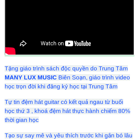
Tặng giáo trình sách độc quyền do Trung Tâm
MANY LUX MUSIC
Biên Soạn, giáo trình video
học trọn đời khi đăng ký học tại Trung Tâm
Tự tin đệm hát guitar có kết quả ngau từ buổi
học thứ 3 , khoá đệm hát thực hành chiếm 80%
thời gian học
Tạo sự say mê và yêu thích trước khi gắn bó lâu