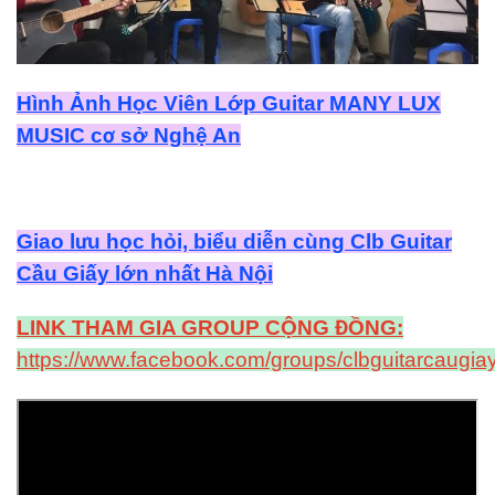
Hình Ảnh Học Viên Lớp Guitar MANY LUX
MUSIC cơ sở Nghệ An
Giao lưu học hỏi, biểu diễn cùng Clb Guitar
Cầu Giấy lớn nhất Hà Nội
LINK THAM GIA GROUP CỘNG ĐỒNG:
https://www.facebook.com/groups/clbguitarcaugiay