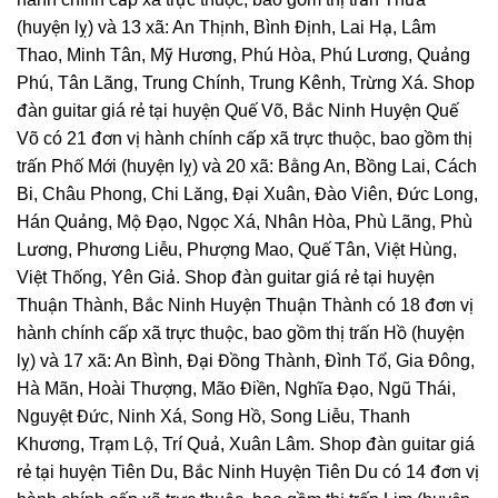
(huyện lỵ) và 13 xã: An Thịnh, Bình Định, Lai Hạ, Lâm
Thao, Minh Tân, Mỹ Hương, Phú Hòa, Phú Lương, Quảng
Phú, Tân Lãng, Trung Chính, Trung Kênh, Trừng Xá. Shop
đàn guitar giá rẻ tại huyện Quế Võ, Bắc Ninh Huyện Quế
Võ có 21 đơn vị hành chính cấp xã trực thuộc, bao gồm thị
trấn Phố Mới (huyện lỵ) và 20 xã: Bằng An, Bồng Lai, Cách
Bi, Châu Phong, Chi Lăng, Đại Xuân, Đào Viên, Đức Long,
Hán Quảng, Mộ Đạo, Ngọc Xá, Nhân Hòa, Phù Lãng, Phù
Lương, Phương Liễu, Phượng Mao, Quế Tân, Việt Hùng,
Việt Thống, Yên Giả. Shop đàn guitar giá rẻ tại huyện
Thuận Thành, Bắc Ninh Huyện Thuận Thành có 18 đơn vị
hành chính cấp xã trực thuộc, bao gồm thị trấn Hồ (huyện
lỵ) và 17 xã: An Bình, Đại Đồng Thành, Đình Tổ, Gia Đông,
Hà Mãn, Hoài Thượng, Mão Điền, Nghĩa Đạo, Ngũ Thái,
Nguyệt Đức, Ninh Xá, Song Hồ, Song Liễu, Thanh
Khương, Trạm Lộ, Trí Quả, Xuân Lâm. Shop đàn guitar giá
rẻ tại huyện Tiên Du, Bắc Ninh Huyện Tiên Du có 14 đơn vị