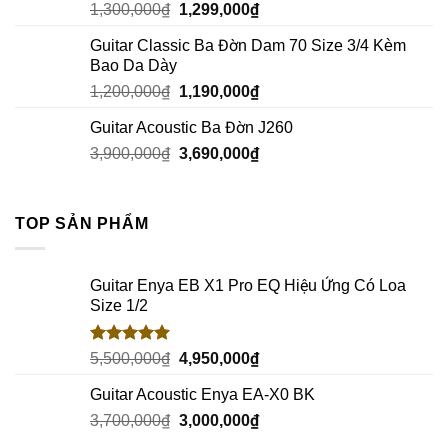
1,300,000
₫
1,299,000
₫
Guitar Classic Ba Đờn Dam 70 Size 3/4 Kèm
Bao Da Dày
1,200,000
₫
1,190,000
₫
Guitar Acoustic Ba Đờn J260
3,900,000
₫
3,690,000
₫
TOP SẢN PHẨM
Guitar Enya EB X1 Pro EQ Hiệu Ứng Có Loa
Size 1/2
Rated
5.00
5,500,000
₫
4,950,000
₫
out of 5
Guitar Acoustic Enya EA-X0 BK
3,700,000
₫
3,000,000
₫