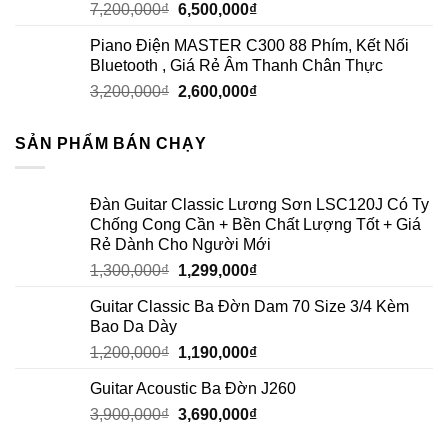
7,200,000
₫
6,500,000
₫
Piano Điện MASTER C300 88 Phím, Kết Nối
Bluetooth , Giá Rẻ Âm Thanh Chân Thực
3,200,000
₫
2,600,000
₫
SẢN PHẨM BÁN CHẠY
Đàn Guitar Classic Lương Sơn LSC120J Có Ty
Chống Cong Cần + Bền Chất Lượng Tốt + Giá
Rẻ Dành Cho Người Mới
1,300,000
₫
1,299,000
₫
Guitar Classic Ba Đờn Dam 70 Size 3/4 Kèm
Bao Da Dày
1,200,000
₫
1,190,000
₫
Guitar Acoustic Ba Đờn J260
3,900,000
₫
3,690,000
₫