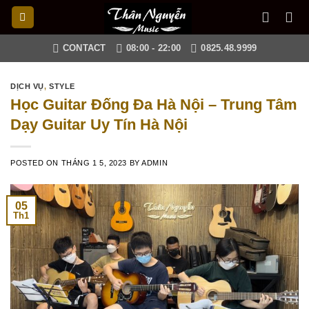
Skip
to
content
CONTACT
08:00 - 22:00
0825.48.9999
DỊCH VỤ
,
STYLE
Học Guitar Đống Đa Hà Nội – Trung Tâm
Dạy Guitar Uy Tín Hà Nội
POSTED ON
THÁNG 1 5, 2023
BY
ADMIN
05
Th1