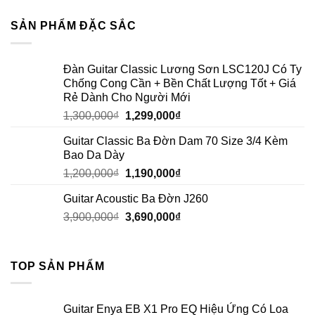
SẢN PHẨM ĐẶC SẮC
Đàn Guitar Classic Lương Sơn LSC120J Có Ty
Chống Cong Cần + Bền Chất Lượng Tốt + Giá
Rẻ Dành Cho Người Mới
1,300,000
₫
1,299,000
₫
Guitar Classic Ba Đờn Dam 70 Size 3/4 Kèm
Bao Da Dày
1,200,000
₫
1,190,000
₫
Guitar Acoustic Ba Đờn J260
3,900,000
₫
3,690,000
₫
TOP SẢN PHẨM
Guitar Enya EB X1 Pro EQ Hiệu Ứng Có Loa