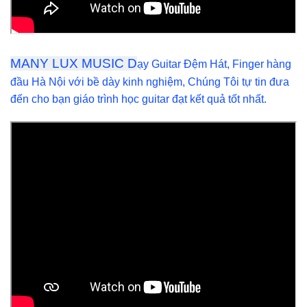
MANY LUX MUSIC
D
ạy Guitar Đệm Hát, Finger hàng
đầu Hà Nội với bề dày kinh nghiệm, Chúng Tôi tự tin đưa
đến cho bạn giáo trình học guitar đạt kết quả tốt nhất.