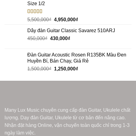
Size 1/2
Rated
5.00
5,500,000
₫
4,950,000
₫
out of 5
Dây đàn Guitar Classic Savarez 510ARJ
450,000
₫
430,000
₫
Đàn Guitar Acoustic Rosen R135BK Màu Đen
Huyền Bí, Bán Chạy, Giá Rẻ
1,500,000
₫
1,250,000
₫
Many Lux Music chuyên cung cấp đàn Guitar, Ukulele chất
lượng. Dạy đàn Guitar, Ukulele từ cơ bản đến nâng cao.
Nhận đặt hàng Online, vận chuyển toàn quốc chỉ trong 1-3
ngày làm việc.