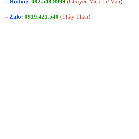
– Hotline:
082.548.9999
(Chuyên Viên Tư Vấn)
– Zalo:
0919.421.540
(Thầy Thân)