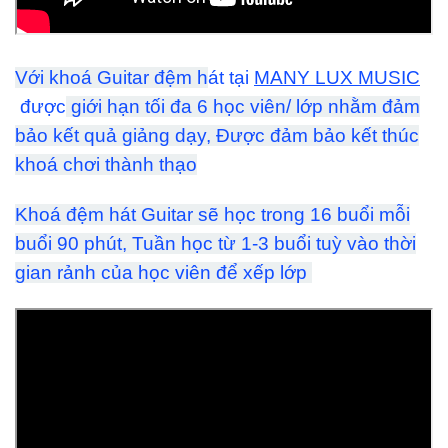
Với khoá Guitar đệm h
át tại
MANY LUX MUSIC
được
giới hạn tối đa 6 học viên/ lớp nhằm đảm
bảo kết quả giảng dạy, Được đảm bảo kết thúc
khoá chơi thành thạo
Khoá đệm hát Guitar sẽ học trong 16 buổi mỗi
buổi 90 phút, Tuần học từ 1-3 buổi tuỳ vào thời
gian rảnh của học viên để xếp lớp