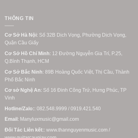
THÔNG TIN
Cơ Sở Hà Nội
: Số 32B Dịch Vọng, Phường Dịch Vọng,
Quận Cầu Giấy
Cơ Sở Hồ Chí Minh
: 12 Đường Nguyễn Gia Trí, P.25,
Q.Bình Thạnh, HCM
Cơ Sở Bắc Ninh
: 89B Hoàng Quốc Việt, Thị Cầu, Thành
Phố Bắc Ninh
Cơ sở Nghệ An
: Số 16 Đinh Công Trứ, Hưng Phúc, TP
Vinh
Hotline/Zalo:
: 082.548.9999 / 0919.421.540
Email
: Manyluxmusic@gmail.com
Đối Tác Liên kết:
: www.thannguyenmusic.com /
www.guitarcaugiay.com