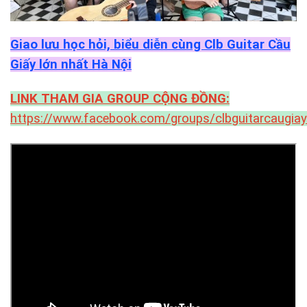
Giao lưu học hỏi, biểu diễn cùng Clb Guitar Cầu
Giấy lớn nhất Hà Nội
LINK THAM GIA GROUP CỘNG ĐỒNG:
https://www.facebook.com/groups/clbguitarcaugiay