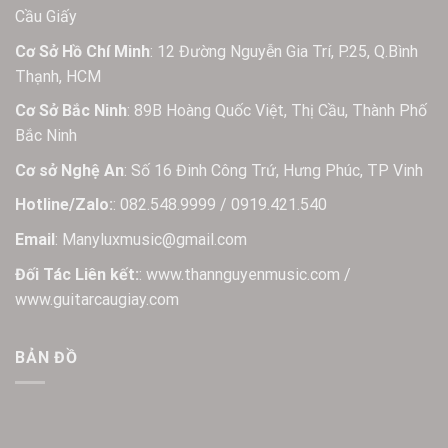
Cầu Giấy
Cơ Sở Hồ Chí Minh
: 12 Đường Nguyễn Gia Trí, P.25, Q.Bình
Thạnh, HCM
Cơ Sở Bắc Ninh
: 89B Hoàng Quốc Việt, Thị Cầu, Thành Phố
Bắc Ninh
Cơ sở Nghệ An
: Số 16 Đinh Công Trứ, Hưng Phúc, TP Vinh
Hotline/Zalo:
: 082.548.9999 / 0919.421.540
Email
: Manyluxmusic@gmail.com
Đối Tác Liên kết:
: www.thannguyenmusic.com /
www.guitarcaugiay.com
BẢN ĐỒ