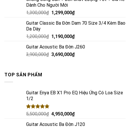
Dành Cho Người Mới
1,300,000
₫
1,299,000
₫
Guitar Classic Ba Đờn Dam 70 Size 3/4 Kèm Bao
Da Dày
1,200,000
₫
1,190,000
₫
Guitar Acoustic Ba Đờn J260
3,900,000
₫
3,690,000
₫
TOP SẢN PHẨM
Guitar Enya EB X1 Pro EQ Hiệu Ứng Có Loa Size
1/2
Rated
5.00
5,500,000
₫
4,950,000
₫
out of 5
Guitar Acoustic Ba Đờn J120