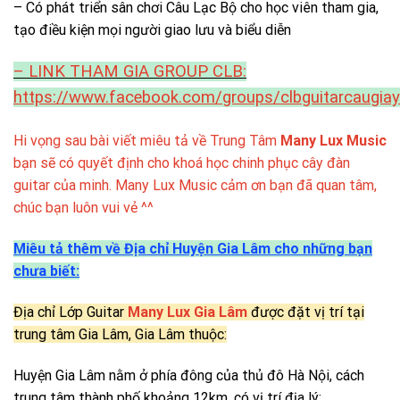
– Có phát triển sân chơi Câu Lạc Bộ cho học viên tham gia,
tạo điều kiện mọi người giao lưu và biểu diễn
– LINK THAM GIA GROUP CLB:
https://www.facebook.com/groups/clbguitarcaugiay
Hi vọng sau bài viết miêu tả về Trung Tâm
Many Lux Music
bạn sẽ có quyết định cho khoá học chinh phục cây đàn
guitar của minh. Many Lux Music cảm ơn bạn đã quan tâm,
chúc bạn luôn vui vẻ ^^
Miêu tả thêm về Địa chỉ Huyện Gia Lâm cho những bạn
chưa biết:
Địa chỉ Lớp Guitar
Many Lux Gia Lâm
được đặt vị trí tại
trung tâm Gia Lâm, Gia Lâm thuộc:
Huyện Gia Lâm nằm ở phía đông của thủ đô Hà Nội, cách
trung tâm thành phố khoảng 12km, có vị trí địa lý: