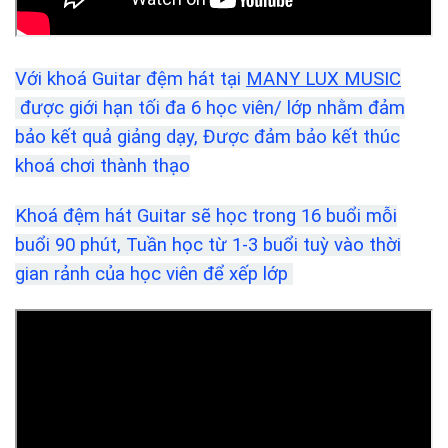
Với khoá Guitar đệm hát tại
MANY LUX MUSIC
được giới hạn tối đa 6 học viên/ lớp nhằm đảm
bảo kết quả giảng dạy, Được đảm bảo kết thúc
khoá chơi thành thạo
Khoá đệm hát Guitar sẽ học trong 16 buổi mỗi
buổi 90 phút, Tuần học từ 1-3 buổi tuỳ vào thời
gian rảnh của học viên để xếp lớp