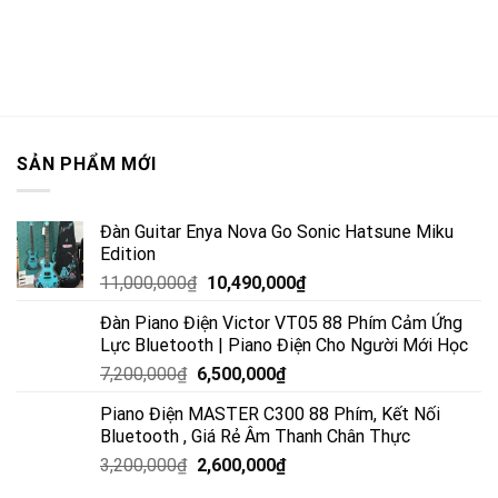
SẢN PHẨM MỚI
Đàn Guitar Enya Nova Go Sonic Hatsune Miku
Edition
11,000,000
₫
10,490,000
₫
Đàn Piano Điện Victor VT05 88 Phím Cảm Ứng
Lực Bluetooth | Piano Điện Cho Người Mới Học
7,200,000
₫
6,500,000
₫
Piano Điện MASTER C300 88 Phím, Kết Nối
Bluetooth , Giá Rẻ Âm Thanh Chân Thực
3,200,000
₫
2,600,000
₫