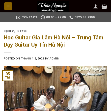
Skip
to
content
CONTACT
08:00 - 22:00
0825.48.9999
DỊCH VỤ
,
STYLE
Học Guitar Gia Lâm Hà Nội – Trung Tâm
Dạy Guitar Uy Tín Hà Nội
POSTED ON
THÁNG 1 5, 2023
BY
ADMIN
05
Th1