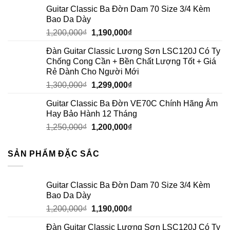
Guitar Classic Ba Đờn Dam 70 Size 3/4 Kèm
Bao Da Dày
1,200,000
₫
1,190,000
₫
Đàn Guitar Classic Lương Sơn LSC120J Có Ty
Chống Cong Cần + Bền Chất Lượng Tốt + Giá
Rẻ Dành Cho Người Mới
1,300,000
₫
1,299,000
₫
Guitar Classic Ba Đờn VE70C Chính Hãng Âm
Hay Bảo Hành 12 Tháng
1,250,000
₫
1,200,000
₫
SẢN PHẨM ĐẶC SẮC
Guitar Classic Ba Đờn Dam 70 Size 3/4 Kèm
Bao Da Dày
1,200,000
₫
1,190,000
₫
Đàn Guitar Classic Lương Sơn LSC120J Có Ty