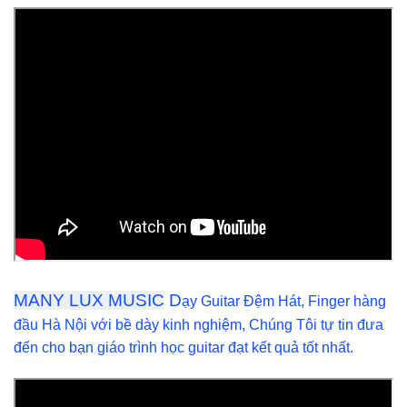
MANY LUX MUSIC
D
ạy Guitar Đệm Hát, Finger hàng
đầu Hà Nội với bề dày kinh nghiệm, Chúng Tôi tự tin đưa
đến cho bạn giáo trình học guitar đạt kết quả tốt nhất.