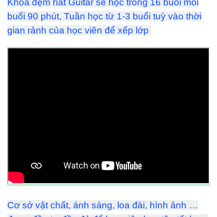
Khoá đệm hát Guitar sẽ học trong 16 buổi mỗi
buổi 90 phút, Tuần học từ 1-3 buổi tuỳ vào thời
gian rảnh của học viên để xếp lớp
Cơ sở vật chất, ánh sáng, loa đài, hình ảnh …