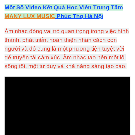
Một Số Video Kết Quả Học Viên Trung Tâm
MANY LUX MUSIC
Phúc Thọ Hà Nội
Âm nhạc đóng vai trò quan trọng trong việc hình
thành, phát triển, hoàn thiện nhân cách con
người và đó cũng là một phương tiện tuyệt vời
để truyền tải cảm xúc. Âm nhạc tạo nên một lối
sống tốt, một tư duy và khả năng sáng tạo cao.