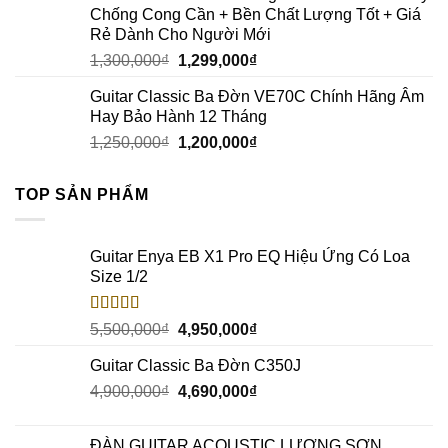
Chống Cong Cần + Bền Chất Lượng Tốt + Giá
Rẻ Dành Cho Người Mới
1,300,000
₫
1,299,000
₫
Guitar Classic Ba Đờn VE70C Chính Hãng Âm
Hay Bảo Hành 12 Tháng
1,250,000
₫
1,200,000
₫
TOP SẢN PHẨM
Guitar Enya EB X1 Pro EQ Hiệu Ứng Có Loa
Size 1/2
Rated
5.00
5,500,000
₫
4,950,000
₫
out of 5
Guitar Classic Ba Đờn C350J
4,900,000
₫
4,690,000
₫
ĐÀN GUITAR ACOUSTIC LƯƠNG SƠN