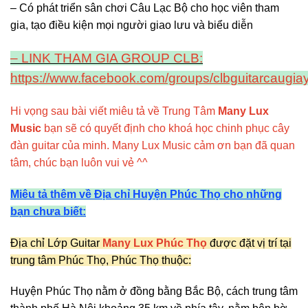
– Có phát triển sân chơi Câu Lạc Bộ cho học viên tham
gia, tạo điều kiện mọi người giao lưu và biểu diễn
– LINK THAM GIA GROUP CLB:
https://www.facebook.com/groups/clbguitarcaugiay
Hi vọng sau bài viết miêu tả về Trung Tâm
Many Lux
Music
bạn sẽ có quyết định cho khoá học chinh phục cây
đàn guitar của minh. Many Lux Music cảm ơn bạn đã quan
tâm, chúc bạn luôn vui vẻ ^^
Miêu tả thêm về Địa chỉ Huyện Phúc Thọ cho những
bạn chưa biết:
Địa chỉ Lớp Guitar
Many Lux Phúc Thọ
được đặt vị trí tại
trung tâm Phúc Thọ, Phúc Thọ thuộc:
Huyện Phúc Thọ nằm ở
đồng bằng Bắc Bộ
, cách trung tâm