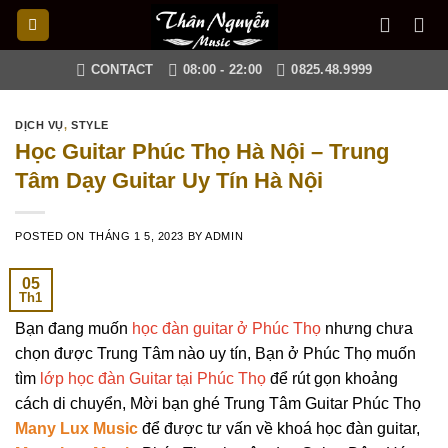
Skip
to
content
CONTACT
08:00 - 22:00
0825.48.9999
DỊCH VỤ
,
STYLE
Học Guitar Phúc Thọ Hà Nội – Trung
Tâm Dạy Guitar Uy Tín Hà Nội
POSTED ON
THÁNG 1 5, 2023
BY
ADMIN
05
Th1
Bạn đang muốn
học đàn guitar ở Phúc Thọ
nhưng chưa
chọn được Trung Tâm nào uy tín, Bạn ở Phúc Thọ muốn
tìm
lớp học đàn Guitar tại Phúc Thọ
để rút gọn khoảng
cách di chuyển, Mời bạn ghé Trung Tâm Guitar Phúc Thọ
Many Lux Music
để được tư vấn về khoá học đàn guitar,