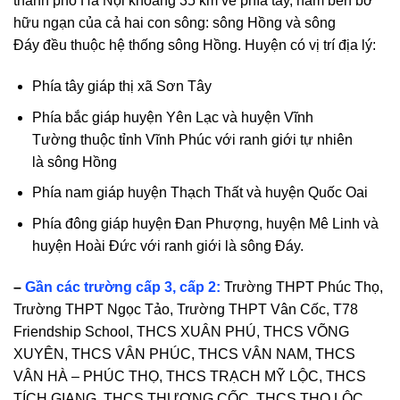
thành phố Hà Nội khoảng 35 km về phía tây, nằm bên bờ
hữu ngạn của cả hai con sông:
sông Hồng
và
sông
Đáy
đều thuộc
hệ thống sông Hồng
. Huyện có vị trí địa lý:
Phía tây giáp thị xã
Sơn Tây
Phía bắc giáp huyện
Yên Lạc
và huyện
Vĩnh
Tường
thuộc tỉnh
Vĩnh Phúc
với ranh giới tự nhiên
là
sông Hồng
Phía nam giáp huyện
Thạch Thất
và huyện
Quốc Oai
Phía đông giáp huyện
Đan Phượng
, huyện
Mê Linh
và
huyện
Hoài Đức
với ranh giới là
sông Đáy
.
–
Gần các trường cấp 3, cấp 2:
Trường THPT Phúc Thọ,
Trường THPT Ngọc Tảo, Trường THPT Vân Cốc, T78
Friendship School, THCS XUÂN PHÚ, THCS VÕNG
XUYÊN, THCS VÂN PHÚC, THCS VÂN NAM, THCS
VÂN HÀ – PHÚC THỌ, THCS TRẠCH MỸ LỘC, THCS
TÍCH GIANG, THCS THƯỢNG CỐC, THCS THỌ LỘC,