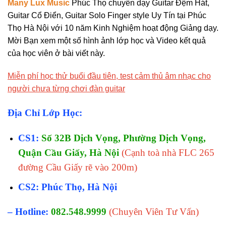
Many Lux Music
Phúc Thọ chuyên dạy Guitar Đệm Hát,
Guitar Cổ Điển, Guitar Solo Finger style Uy Tín tại Phúc
Thọ Hà Nội với 10 năm Kinh Nghiệm hoạt động Giảng dạy.
Mời Bạn xem một số hình ảnh lớp học và Video kết quả
của học viên ở bài viết này.
Miễn phí học thử buổi đầu tiên, test cảm thủ âm nhạc cho
người chưa từng chơi đàn guitar
Địa Chỉ Lớp Học:
CS1:
Số 32B Dịch Vọng, Phường Dịch Vọng,
Quận Cầu Giấy, Hà Nội
(Cạnh toà nhà FLC 265
đường Cầu Giấy rẽ vào 200m)
CS2: Phúc Thọ, Hà Nội
– Hotline:
082.548.9999
(Chuyên Viên Tư Vấn)