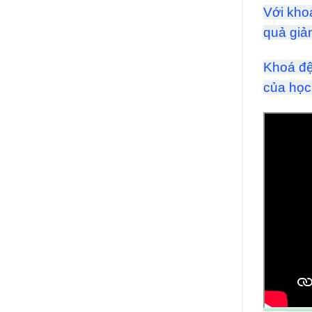
Với kho
quả giả
Khoá đệm
của học