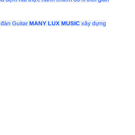
y đàn Guitar
MANY LUX MUSIC
xây dựng