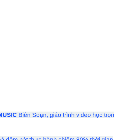
MUSIC
Biên Soạn, giáo trình video học trọn
khoá đệm hát thực hành chiếm 80% thời gian