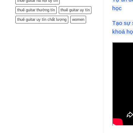
thuê guitar hà nội uy tín
học
thuê guitar thường tín
thuê guitar uy tín
thuê guitar uy tín chất lượng
women
Tạo sự 
khoá họ