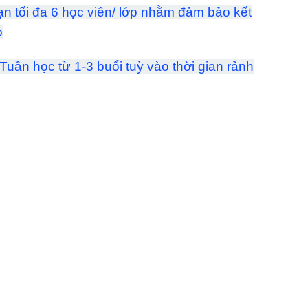
n tối đa 6 học viên/ lớp nhằm đảm bảo kết
o
Tuần học từ 1-3 buổi tuỳ vào thời gian rảnh