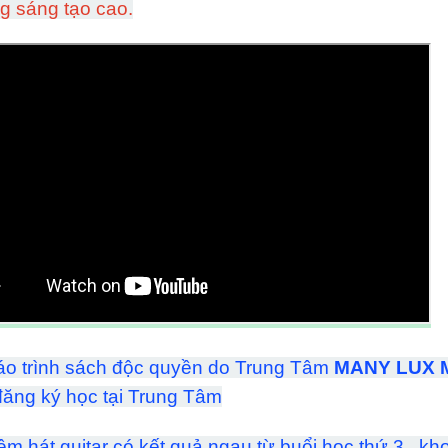
g sáng tạo cao.
áo trình sách độc quyền do Trung Tâm
MANY LUX 
 đăng ký học tại Trung Tâm
đệm hát guitar có kết quả ngau từ buổi học thứ 3 , 