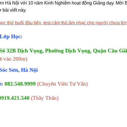
ơn Hà Nội với 10 năm Kinh Nghiệm hoạt động Giảng dạy. Mời B
 bài viết này.
học thử buổi đầu tiên, test cảm thủ âm nhạc cho người chưa từn
 Lớp Học:
Số 32B Dịch Vọng, Phường Dịch Vọng, Quận Cầu Giấ
rẽ vào 200m)
Sóc Sơn, Hà Nội
e:
082.548.9999
(Chuyên Viên Tư Vấn)
0919.421.540
(Thầy Thân)