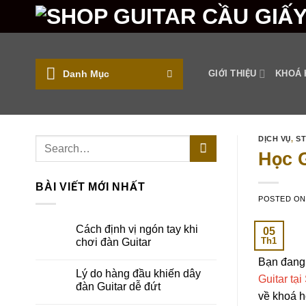
Skip
to
content
Danh Mục
GIỚI THIỆU
KHOÁ 
DỊCH VỤ
,
S
Học G
BÀI VIẾT MỚI NHẤT
POSTED O
Cách định vị ngón tay khi
05
Th1
chơi đàn Guitar
Bạn đang
Lý do hàng đầu khiến dây
Guitar tạ
đàn Guitar dễ đứt
về khoá h