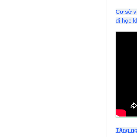
Cơ sở v
đi học 
Tặng nga