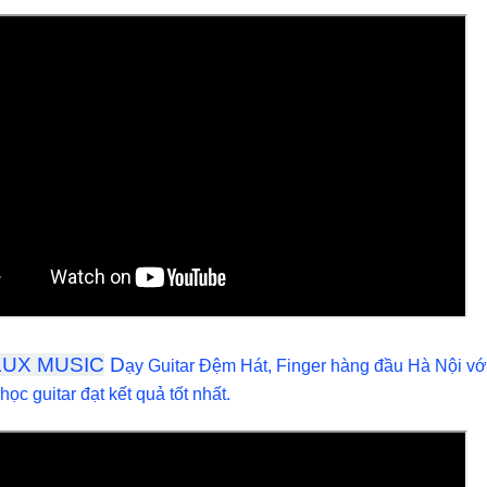
LUX MUSIC
D
ạy Guitar Đệm Hát, Finger hàng đầu Hà Nội vớ
 học guitar đạt kết quả tốt nhất.