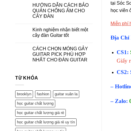
tại Sóc S
HƯỚNG DẪN CÁCH BẢO
học viên ở
QUẢN CHỐNG ẨM CHO
CÂY ĐÀN
Miễn phí 
Kinh nghiệm nhận biết một
cây đàn Guitar tốt
Địa Chỉ
CÁCH CHỌN MÓNG GẢY
CS1:
GUITAR PICK PHÙ HỢP
NHẤT CHO ĐÀN GUITAR
Giấy 
CS2: 
TỪ KHÓA
– Hotlin
brooklyn
fashion
guitar xuân la
– Zalo:
học guitar chất lượng
học guitar chất lượng giá rẻ
học guitar chất lượng giá rẻ uy tín