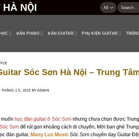
Search
for:
HỌC
ĐÀN PIANO
ĐÀN GUITAR
PHỤ KIỆN GUITAR
TRỐNG
TYLE
uitar Sóc Sơn Hà Nội – Trung Tâm
N
THÁNG 1 5, 2023
BY
ADMIN
 muốn
học đàn guitar ở Sóc Sơn
nhưng chưa chọn được Trung
i Sóc Sơn
để rút gọn khoảng cách di chuyển, Mời bạn ghé Trun
ọc đàn guitar,
Many Lux Music
Sóc Sơn chuyên dạy Guitar Đệm 