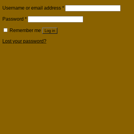
Username or email address
*
Password
*
Remember me
Log in
Lost your password?