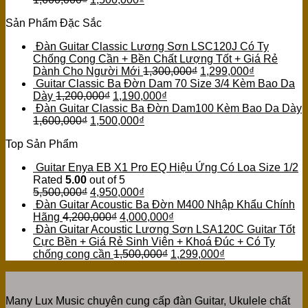
Sản Phẩm Đặc Sắc
Đàn Guitar Classic Lương Sơn LSC120J Có Ty
Chống Cong Cần + Bền Chất Lượng Tốt + Giá Rẻ
Dành Cho Người Mới
1,300,000
₫
1,299,000
₫
Guitar Classic Ba Đờn Dam 70 Size 3/4 Kèm Bao Da
Dày
1,200,000
₫
1,190,000
₫
Đàn Guitar Classic Ba Đờn Dam100 Kèm Bao Da Dày
1,600,000
₫
1,500,000
₫
Top Sản Phẩm
Guitar Enya EB X1 Pro EQ Hiệu Ứng Có Loa Size 1/2
Rated
5.00
out of 5
5,500,000
₫
4,950,000
₫
Đàn Guitar Acoustic Ba Đờn M400 Nhập Khẩu Chính
Hãng
4,200,000
₫
4,000,000
₫
Đàn Guitar Acoustic Lương Sơn LSA120C Guitar Tốt
Cực Bền + Giá Rẻ Sinh Viên + Khoá Đúc + Có Ty
chống cong cần
1,500,000
₫
1,299,000
₫
Many Lux Music chuyên cung cấp đàn Guitar, Ukulele chất