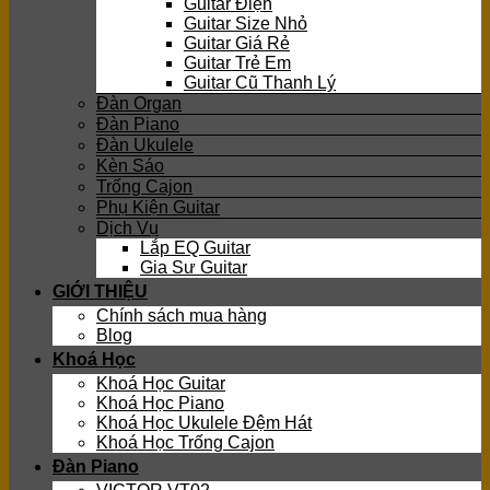
Guitar Điện
Guitar Size Nhỏ
Guitar Giá Rẻ
Guitar Trẻ Em
Guitar Cũ Thanh Lý
Đàn Organ
Đàn Piano
Đàn Ukulele
Kèn Sáo
Trống Cajon
Phụ Kiện Guitar
Dịch Vụ
Lắp EQ Guitar
Gia Sư Guitar
GIỚI THIỆU
Chính sách mua hàng
Blog
Khoá Học
Khoá Học Guitar
Khoá Học Piano
Khoá Học Ukulele Đệm Hát
Khoá Học Trống Cajon
Đàn Piano