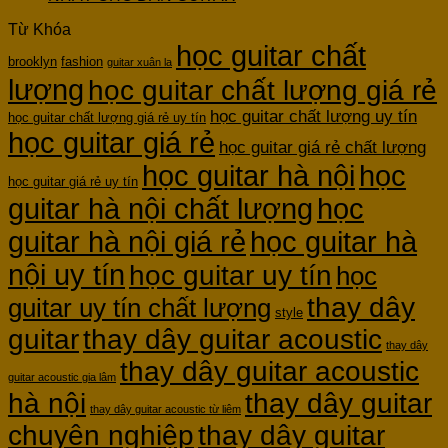
Từ Khóa
học guitar chất
brooklyn
fashion
guitar xuân la
lượng
học guitar chất lượng giá rẻ
học guitar chất lượng uy tín
học guitar chất lượng giá rẻ uy tín
học guitar giá rẻ
học guitar giá rẻ chất lượng
học guitar hà nội
học
học guitar giá rẻ uy tín
guitar hà nội chất lượng
học
guitar hà nội giá rẻ
học guitar hà
nội uy tín
học guitar uy tín
học
thay dây
guitar uy tín chất lượng
style
guitar
thay dây guitar acoustic
thay dây
thay dây guitar acoustic
guitar acoustic gia lâm
hà nội
thay dây guitar
thay dây guitar acoustic từ liêm
chuyên nghiệp
thay dây guitar