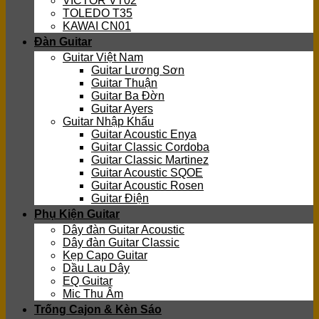
VICTOR VT02
TOLEDO T35
KAWAI CN01
Đàn Guitar
Guitar Việt Nam
Guitar Lương Sơn
Guitar Thuận
Guitar Ba Đờn
Guitar Ayers
Guitar Nhập Khẩu
Guitar Acoustic Enya
Guitar Classic Cordoba
Guitar Classic Martinez
Guitar Acoustic SQOE
Guitar Acoustic Rosen
Guitar Điện
Phụ Kiện Guitar
Dây đàn Guitar Acoustic
Dây đàn Guitar Classic
Kẹp Capo Guitar
Dầu Lau Dây
EQ Guitar
Mic Thu Âm
Trống Cajon & Kèn Sáo