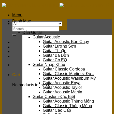
Skip
to
content
Menu
Danh Mục
Search
Đàn Guitar
for:
Guitar Acoustic
Guitar Acoustic Bán Chạy
Guitar Lương Sơn
Guitar Thuận
Guitar Ba Đờn
Guitar Có EQ
Guitar Nhập Khẩu
Guitar Classic Cordoba
Guitar Classic Martinez Đức
Cart
Guitar Acoustic Washburn Mỹ
Guitar Acoustic Enya
No products in the cart.
Guitar Acoustic Taylor
Guitar Acoustic Martin
Guitar Custom Đặc Biệt
Guitar Acoustic Thùng Mỏng
Guitar Classic Thùng Mỏng
Guitar Cao Cấp