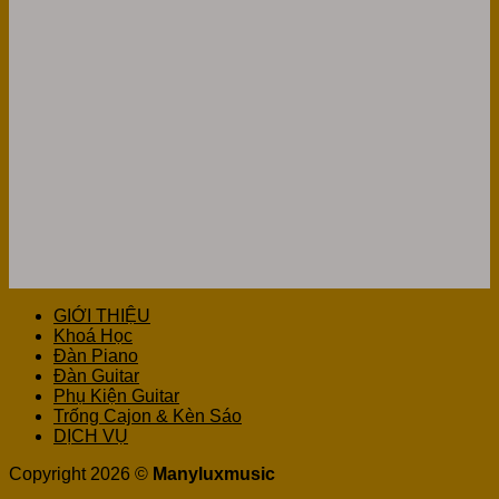
GIỚI THIỆU
Khoá Học
Đàn Piano
Đàn Guitar
Phụ Kiện Guitar
Trống Cajon & Kèn Sáo
DỊCH VỤ
Copyright 2026 ©
Manyluxmusic