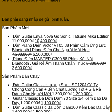
Just a cool blog post with Images
Để lại một bình luận
Bạn phải
đăng nhập
để gửi bình luận.
Sản Phẩm Mới
Đàn Guitar Enya Nova Go Sonic Hatsune Miku Edition
11,000,000
₫
10,490,000
₫
Đàn Piano Điện Victor VT05 88 Phím Cảm Ứng Lực
Bluetooth | Piano Điện Cho Người Mới Học
7,200,000
₫
6,500,000
₫
Piano Điện MASTER C300 88 Phím, Kết Nối
Bluetooth , Giá Rẻ Âm Thanh Chân Thực
3,200,000
₫
2,600,000
₫
Sản Phẩm Bán Chạy
Đàn Guitar Classic Lương Sơn LSC120J Có Ty
Chống Cong Cần + Bền Chất Lượng Tốt + Giá Rẻ
Dành Cho Người Mới
1,300,000
₫
1,299,000
₫
Guitar Classic Ba Đờn Dam 70 Size 3/4 Kèm Bao Da
Dày
1,200,000
₫
1,190,000
₫
Đàn Guitar Classic Ba Đờn Dam100 Kèm Bao Da Dày
1,600,000
₫
1,500,000
₫