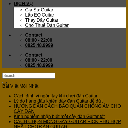
DỊCH VỤ
Gia Sư Guitar
Lắp EQ Guitar
Thay Dây Guitar
Cho Thuê Đàn Guitar
Contact
08:00 - 22:00
0825.48.9999
Contact
08:00 - 22:00
0825.48.9999
Bài Viết Mới Nhất
Cách định vị ngón tay khi chơi đàn Guitar
Lý do hàng đầu khiến dây đàn Guitar dễ đứt
HƯỚNG DẪN CÁCH BẢO QUẢN CHỐNG ẨM CHO
CÂY ĐÀN
Kinh nghiệm nhận biết một cây đàn Guitar tốt
CÁCH CHỌN MÓNG GẢY GUITAR PICK PHÙ HỢP
NHẤT CHO ĐÀN GUITAR