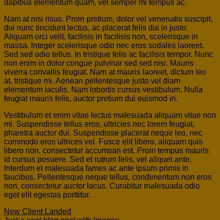
dapibus elementum quam, vel semper mi tempus ac.
Nam at nisi risus. Proin pretium, dolor vel venenatis suscipit,
dui nunc tincidunt lectus, ac placerat felis dui in justo.
Aliquam orci velit, facilisis in facilisis non, scelerisque in
massa. Integer scelerisque odio nec eros sodales laoreet.
Sed sed odio tellus. In tristique felis ac facilisis tempor. Nunc
non enim in dolor congue pulvinar sed sed nisi. Mauris
viverra convallis feugiat. Nam at mauris laoreet, dictum leo
at, tristique mi. Aenean pellentesque justo vel diam
elementum iaculis. Nam lobortis cursus vestibulum. Nulla
feugiat mauris felis, auctor pretium dui euismod in.
Vestibulum et enim vitae lectus malesuada aliquam vitae non
mi. Suspendisse tellus eros, ultricies nec lorem feugiat,
pharetra auctor dui. Suspendisse placerat neque leo, nec
commodo eros ultrices vel. Fusce elit libero, aliquam quis
libero non, consectetur accumsan est. Proin tempus mauris
id cursus posuere. Sed et rutrum felis, vel aliquet ante.
Interdum et malesuada fames ac ante ipsum primis in
faucibus. Pellentesque neque tellus, condimentum non eros
non, consectetur auctor lacus. Curabitur malesuada odio
eget elit egestas porttitor.
New Client Landed