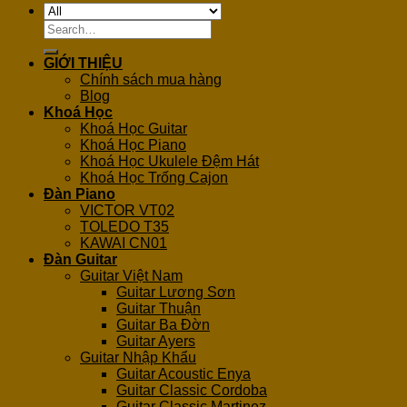
Search
for:
GIỚI THIỆU
Chính sách mua hàng
Blog
Khoá Học
Khoá Học Guitar
Khoá Học Piano
Khoá Học Ukulele Đệm Hát
Khoá Học Trống Cajon
Đàn Piano
VICTOR VT02
TOLEDO T35
KAWAI CN01
Đàn Guitar
Guitar Việt Nam
Guitar Lương Sơn
Guitar Thuận
Guitar Ba Đờn
Guitar Ayers
Guitar Nhập Khẩu
Guitar Acoustic Enya
Guitar Classic Cordoba
Guitar Classic Martinez