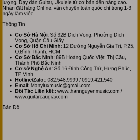
lượng. Dạy đàn Guitar, Ukulele từ cơ bản đến nâng cao.
Nhận đặt hàng Online, vận chuyển toàn quốc chỉ trong 1-3
ngày làm việc.
Thông Tin
Cơ Sở Hà Nội
: Số 32B Dịch Vọng, Phường Dịch
Vọng, Quận Cầu Giấy
Cơ Sở Hồ Chí Minh
: 12 Đường Nguyễn Gia Trí, P.25,
Q.Bình Thạnh, HCM
Cơ Sở Bắc Ninh
: 89B Hoàng Quốc Việt, Thị Cầu,
Thành Phố Bắc Ninh
Cơ sở Nghệ An
: Số 16 Đinh Công Trứ, Hưng Phúc,
TP Vinh
Hotline/Zalo:
: 082.548.9999 / 0919.421.540
Email
: Manyluxmusic@gmail.com
Đối Tác Liên kết:
: www.thannguyenmusic.com /
www.guitarcaugiay.com
Bản Đồ