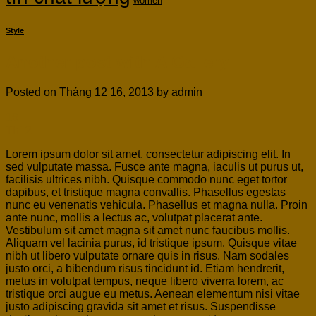
women
Style
Another post with A Gallery
Posted on
Tháng 12 16, 2013
by
admin
16
Th12
Lorem ipsum dolor sit amet, consectetur adipiscing elit. In
sed vulputate massa. Fusce ante magna, iaculis ut purus ut,
facilisis ultrices nibh. Quisque commodo nunc eget tortor
dapibus, et tristique magna convallis. Phasellus egestas
nunc eu venenatis vehicula. Phasellus et magna nulla. Proin
ante nunc, mollis a lectus ac, volutpat placerat ante.
Vestibulum sit amet magna sit amet nunc faucibus mollis.
Aliquam vel lacinia purus, id tristique ipsum. Quisque vitae
nibh ut libero vulputate ornare quis in risus. Nam sodales
justo orci, a bibendum risus tincidunt id. Etiam hendrerit,
metus in volutpat tempus, neque libero viverra lorem, ac
tristique orci augue eu metus. Aenean elementum nisi vitae
justo adipiscing gravida sit amet et risus. Suspendisse