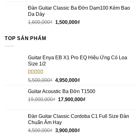
Đàn Guitar Classic Ba Đờn Dam100 Kèm Bao
Da Dày
1,600,000
₫
1,500,000
₫
TOP SẢN PHẨM
Guitar Enya EB X1 Pro EQ Hiệu Ứng Có Loa
Size 1/2
Rated
5.00
5,500,000
₫
4,950,000
₫
out of 5
Guitar Acoustic Ba Đờn T1500
19,000,000
₫
17,900,000
₫
Đàn Guitar Classic Cordoba C1 Full Size Đàn
Chuẩn Âm Hay
4,500,000
₫
3,900,000
₫