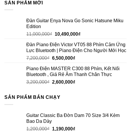
SẢN PHẨM MỚI
Đàn Guitar Enya Nova Go Sonic Hatsune Miku
Edition
11,000,000
₫
10,490,000
₫
Đàn Piano Điện Victor VT05 88 Phím Cảm Ứng
Lực Bluetooth | Piano Điện Cho Người Mới Học
7,200,000
₫
6,500,000
₫
Piano Điện MASTER C300 88 Phím, Kết Nối
Bluetooth , Giá Rẻ Âm Thanh Chân Thực
3,200,000
₫
2,600,000
₫
SẢN PHẨM BÁN CHẠY
Guitar Classic Ba Đờn Dam 70 Size 3/4 Kèm
Bao Da Dày
1,200,000
₫
1,190,000
₫