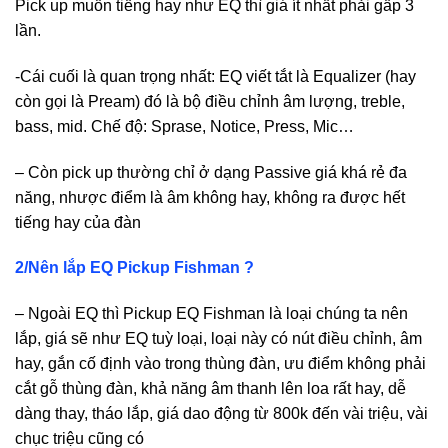
Pick up muốn tiếng hay như EQ thì giá ít nhất phải gấp 3
lần.
-Cái cuối là quan trọng nhất: EQ viết tắt là Equalizer (hay
còn gọi là Pream) đó là bộ điều chỉnh âm lượng, treble,
bass, mid. Chế độ: Sprase, Notice, Press, Mic…
– Còn pick up thường chỉ ở dạng Passive giá khá rẻ đa
năng, nhược điểm là âm không hay, không ra được hết
tiếng hay của đàn
2/Nên lắp EQ Pickup Fishman ?
– Ngoài EQ thì Pickup EQ Fishman là loại chúng ta nên
lắp, giá sẽ như EQ tuỳ loại, loại này có nút điều chỉnh, âm
hay, gắn cố định vào trong thùng đàn, ưu điểm không phải
cắt gỗ thùng đàn, khả năng âm thanh lên loa rất hay, dễ
dàng thay, tháo lắp, giá dao động từ 800k đến vài triệu, vài
chục triệu cũng có