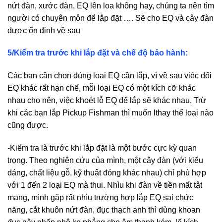
nứt đàn, xước đàn, EQ lên loa không hay, chúng ta nên tìm
người có chuyên môn để lắp đặt …. Sẽ cho EQ và cây đàn
được ổn định về sau
5/Kiểm tra trước khi lắp đặt và chế độ bảo hành:
Các bạn cần chọn đúng loại EQ cần lắp, vì về sau việc dổi
EQ khác rất hạn chế, mỗi loại EQ có một kích cỡ khác
nhau cho nên, việc khoét lỗ EQ để lắp sẽ khác nhau, Trừ
khi các bạn lắp Pickup Fishman thì muốn lthay thế loại nào
cũng được.
-Kiểm tra là trước khi lắp đặt là một bước cực kỳ quan
trọng. Theo nghiên cứu của mình, một cây đàn (với kiểu
dáng, chất liệu gỗ, kỹ thuật đóng khác nhau) chỉ phù hợp
với 1 đến 2 loại EQ mà thui. Nhìu khi đàn về tiền mất tật
mang, mình gặp rất nhìu trường hợp lắp EQ sai chức
năng, cắt khuôn nứt đàn, đục thạch anh thì dùng khoan