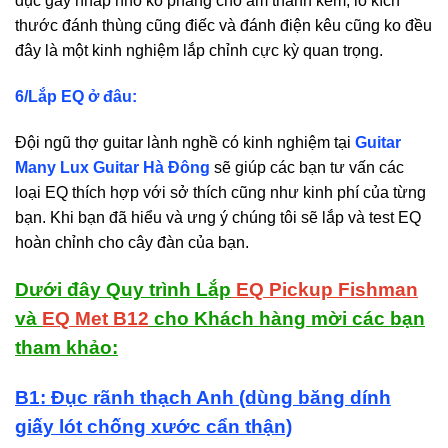
đục gây nhấp nhô ko phẳng cho âm thanh kém, lố kích
thước đánh thùng cũng điếc và đánh điện kêu cũng ko đều
đây là một kinh nghiệm lắp chỉnh cực kỳ quan trọng.
6/Lắp EQ ở đâu:
Đội ngũ thợ guitar lành nghề có kinh nghiệm tại
Guitar
Many Lux Guitar Hà Đông
sẽ giúp các bạn tư vấn các
loại EQ thích hợp với sở thích cũng như kinh phí của từng
bạn. Khi bạn đã hiểu và ưng ý chúng tôi sẽ lắp và test EQ
hoàn chỉnh cho cây đàn của bạn.
Dưới đây Quy trình Lắp
EQ Pickup Fishman
và
EQ Met B12
cho Khách hàng mời các bạn
tham khảo:
B1: Đục rãnh thạch Anh (dùng băng dính
giấy lót chống xước cẩn thận)