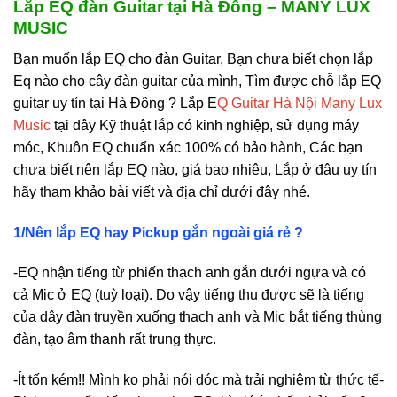
Lắp EQ đàn Guitar tại Hà Đông – MANY LUX
MUSIC
Bạn muốn lắp EQ cho đàn Guitar, Bạn chưa biết chọn lắp
Eq nào cho cây đàn guitar của mình, Tìm được chỗ lắp EQ
guitar uy tín tại Hà Đông ? Lắp E
Q Guitar Hà Nội Many Lux
Music
tại đây Kỹ thuật lắp có kinh nghiệp, sử dụng máy
móc, Khuôn EQ chuẩn xác 100% có bảo hành, Các bạn
chưa biết nên lắp EQ nào, giá bao nhiêu, Lắp ở đâu uy tín
hãy tham khảo bài viết và địa chỉ dưới đây nhé.
1/Nên lắp EQ hay Pickup gắn ngoài giá rẻ ?
-EQ nhận tiếng từ phiến thạch anh gắn dưới ngựa và có
cả Mic ở EQ (tuỳ loại). Do vậy tiếng thu được sẽ là tiếng
của dây đàn truyền xuống thạch anh và Mic bắt tiếng thùng
đàn, tạo âm thanh rất trung thực.
-Ít tốn kém!! Mình ko phải nói dóc mà trải nghiệm từ thức tế-