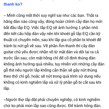
thanh ko?
– Mình cũng một thời suy nghĩ sai như các bạn. Thật ra
hãng đàn nào cũng vậy, đóng hoàn chỉnh cây đàn họ mới
bắt đầu lắp EQ. Việc lắp EQ sẽ ảnh hưởng 1 phần nhỏ
đến kết cấu hộp đàn vậy nên khi khoét gỗ lắp EQ cần kỹ
thuật có chuyên môn, sau khi lắp gia cố phần bị khoét để
tránh bị nứt gỗ về sau. Về phần Âm thanh thì cây đàn
guitar chủ yếu được nhận vô từ mặt đàn và dội lại ra cả
trước lẫn sau, còn mặt hông chỉ để cố định thùng đàn
không ảnh hưởng quá nhiều, tuy nhiên với những cây đàn
gỗ thịt nếu người lắp không cận thận sẽ gây nứt thùng
theo thớ chỉ gỗ, hoặc sẽ nứt trong quá trình sử dụng nếu
không có kinh nghiệm lắp và xử lý phần gỗ bị cắt sau khi
lắp.
–Người thợ lắp đặt phải chuyên nghiệp, có kinh nghiệm
chứ ko phải mún lắp sao cũng được. Để tránh hỏng đàn,