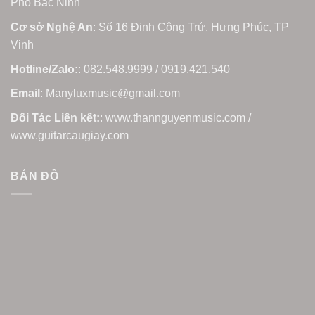
Phố Bắc Ninh
Cơ sở Nghệ An
: Số 16 Đinh Công Trứ, Hưng Phúc, TP
Vinh
Hotline/Zalo:
: 082.548.9999 / 0919.421.540
Email
: Manyluxmusic@gmail.com
Đối Tác Liên kết:
: www.thannguyenmusic.com /
www.guitarcaugiay.com
BẢN ĐỒ