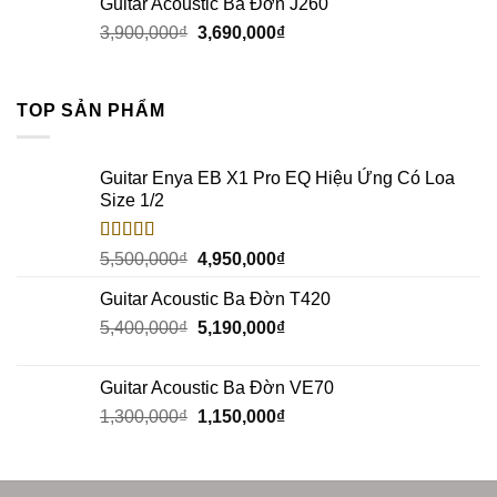
Guitar Acoustic Ba Đờn J260
3,900,000
₫
3,690,000
₫
TOP SẢN PHẨM
Guitar Enya EB X1 Pro EQ Hiệu Ứng Có Loa
Size 1/2
Rated
5.00
5,500,000
₫
4,950,000
₫
out of 5
Guitar Acoustic Ba Đờn T420
5,400,000
₫
5,190,000
₫
Guitar Acoustic Ba Đờn VE70
1,300,000
₫
1,150,000
₫