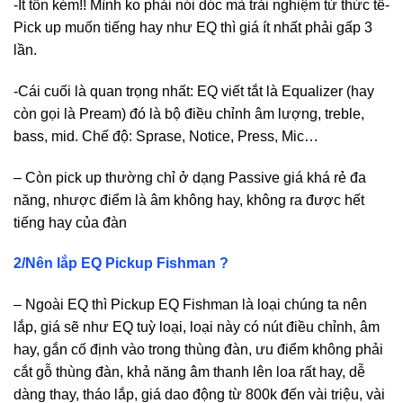
-Ít tốn kém!! Mình ko phải nói dóc mà trải nghiệm từ thức tế-
Pick up muốn tiếng hay như EQ thì giá ít nhất phải gấp 3
lần.
-Cái cuối là quan trọng nhất: EQ viết tắt là Equalizer (hay
còn gọi là Pream) đó là bộ điều chỉnh âm lượng, treble,
bass, mid. Chế độ: Sprase, Notice, Press, Mic…
– Còn pick up thường chỉ ở dạng Passive giá khá rẻ đa
năng, nhược điểm là âm không hay, không ra được hết
tiếng hay của đàn
2/Nên lắp EQ Pickup Fishman ?
– Ngoài EQ thì Pickup EQ Fishman là loại chúng ta nên
lắp, giá sẽ như EQ tuỳ loại, loại này có nút điều chỉnh, âm
hay, gắn cố định vào trong thùng đàn, ưu điểm không phải
cắt gỗ thùng đàn, khả năng âm thanh lên loa rất hay, dễ
dàng thay, tháo lắp, giá dao động từ 800k đến vài triệu, vài