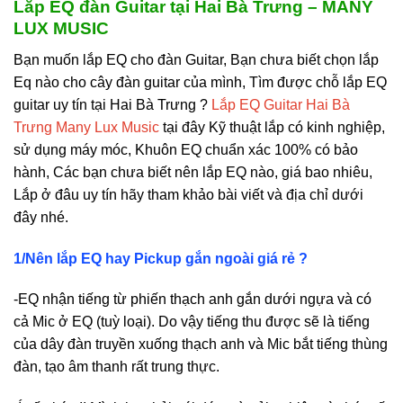
Lắp EQ đàn Guitar tại Hai Bà Trưng – MANY
LUX MUSIC
Bạn muốn lắp EQ cho đàn Guitar, Bạn chưa biết chọn lắp
Eq nào cho cây đàn guitar của mình, Tìm được chỗ lắp EQ
guitar uy tín tại Hai Bà Trưng ?
Lắp EQ Guitar Hai Bà
Trưng Many Lux Music
tại đây Kỹ thuật lắp có kinh nghiệp,
sử dụng máy móc, Khuôn EQ chuẩn xác 100% có bảo
hành, Các bạn chưa biết nên lắp EQ nào, giá bao nhiêu,
Lắp ở đâu uy tín hãy tham khảo bài viết và địa chỉ dưới
đây nhé.
1/Nên lắp EQ hay Pickup gắn ngoài giá rẻ ?
-EQ nhận tiếng từ phiến thạch anh gắn dưới ngựa và có
cả Mic ở EQ (tuỳ loại). Do vậy tiếng thu được sẽ là tiếng
của dây đàn truyền xuống thạch anh và Mic bắt tiếng thùng
đàn, tạo âm thanh rất trung thực.