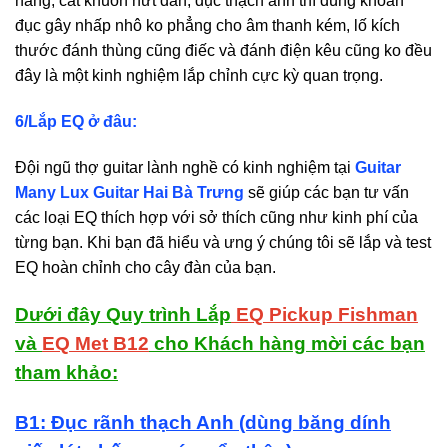
năng, cắt khuôn nứt đàn, đục thạch anh thì dùng khoan
đục gây nhấp nhô ko phẳng cho âm thanh kém, lố kích
thước đánh thùng cũng điếc và đánh điện kêu cũng ko đều
đây là một kinh nghiệm lắp chỉnh cực kỳ quan trọng.
6/Lắp EQ ở đâu:
Đội ngũ thợ guitar lành nghề có kinh nghiệm tại
Guitar
Many Lux Guitar Hai Bà Trưng
sẽ giúp các bạn tư vấn
các loại EQ thích hợp với sở thích cũng như kinh phí của
từng bạn. Khi bạn đã hiểu và ưng ý chúng tôi sẽ lắp và test
EQ hoàn chỉnh cho cây đàn của bạn.
Dưới đây Quy trình Lắp
EQ Pickup Fishman
và
EQ Met B12
cho Khách hàng mời các bạn
tham khảo:
B1: Đục rãnh thạch Anh (dùng băng dính