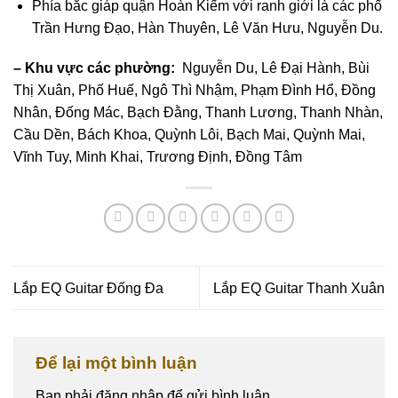
Phía bắc giáp quận
Hoàn Kiếm
với ranh giới là các phố
Trần Hưng Đạo, Hàn Thuyên, Lê Văn Hưu, Nguyễn Du.
– Khu vực các phường:
Nguyễn Du, Lê Đại Hành, Bùi
Thị Xuân, Phố Huế, Ngô Thì Nhậm, Phạm Đình Hổ, Đồng
Nhân, Đống Mác, Bạch Đằng, Thanh Lương, Thanh Nhàn,
Cầu Dền, Bách Khoa, Quỳnh Lôi, Bạch Mai, Quỳnh Mai,
Vĩnh Tuy, Minh Khai, Trương Định, Đồng Tâm
Lắp EQ Guitar Đống Đa
Lắp EQ Guitar Thanh Xuân
Để lại một bình luận
Bạn phải
đăng nhập
để gửi bình luận.