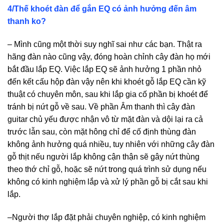
4/Thế khoét đàn để gắn EQ có ảnh hưởng đến âm
thanh ko?
– Mình cũng một thời suy nghĩ sai như các bạn. Thật ra
hãng đàn nào cũng vậy, đóng hoàn chỉnh cây đàn họ mới
bắt đầu lắp EQ. Việc lắp EQ sẽ ảnh hưởng 1 phần nhỏ
đến kết cấu hộp đàn vậy nên khi khoét gỗ lắp EQ cần kỹ
thuật có chuyên môn, sau khi lắp gia cố phần bị khoét để
tránh bị nứt gỗ về sau. Về phần Âm thanh thì cây đàn
guitar chủ yếu được nhận vô từ mặt đàn và dội lại ra cả
trước lẫn sau, còn mặt hông chỉ để cố định thùng đàn
không ảnh hưởng quá nhiều, tuy nhiên với những cây đàn
gỗ thịt nếu người lắp không cận thận sẽ gây nứt thùng
theo thớ chỉ gỗ, hoặc sẽ nứt trong quá trình sử dụng nếu
không có kinh nghiệm lắp và xử lý phần gỗ bị cắt sau khi
lắp.
–Người thợ lắp đặt phải chuyên nghiệp, có kinh nghiệm