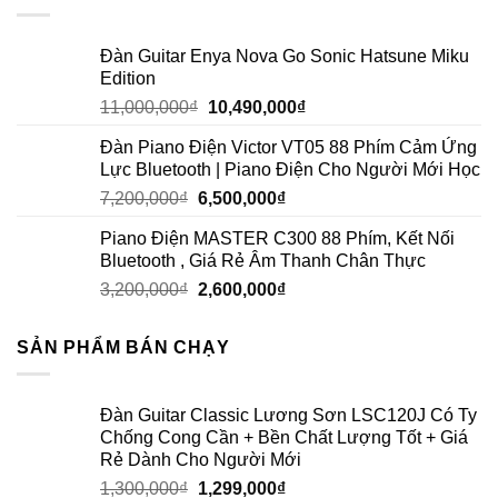
Đàn Guitar Enya Nova Go Sonic Hatsune Miku
Edition
11,000,000
₫
10,490,000
₫
Đàn Piano Điện Victor VT05 88 Phím Cảm Ứng
Lực Bluetooth | Piano Điện Cho Người Mới Học
7,200,000
₫
6,500,000
₫
Piano Điện MASTER C300 88 Phím, Kết Nối
Bluetooth , Giá Rẻ Âm Thanh Chân Thực
3,200,000
₫
2,600,000
₫
SẢN PHẨM BÁN CHẠY
Đàn Guitar Classic Lương Sơn LSC120J Có Ty
Chống Cong Cần + Bền Chất Lượng Tốt + Giá
Rẻ Dành Cho Người Mới
1,300,000
₫
1,299,000
₫