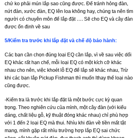
chứ ko phải mún lắp sao cũng được. Để tránh hỏng đàn,
nứt đàn, xước đàn, EQ lên loa không hay, chúng ta nên tìm
người có chuyên môn để lắp đặt …. Sẽ cho EQ và cây đàn
được ổn định về sau
5/Kiểm tra trước khi lắp đặt và chế độ bảo hành:
Các bạn cần chọn đúng loại EQ cần lắp, vì về sau việc dổi
EQ khác rất hạn chế, mỗi loại EQ có một kích cỡ khác
nhau cho nên, việc khoét lỗ EQ để lắp sẽ khác nhau, Trừ
khi các bạn lắp Pickup Fishman thì muốn lthay thế loại nào
cũng được.
-Kiểm tra là trước khi lắp đặt là một bước cực kỳ quan
trọng. Theo nghiên cứu của mình, một cây đàn (với kiểu
dáng, chất liệu gỗ, kỹ thuật đóng khác nhau) chỉ phù hợp
với 1 đến 2 loại EQ mà thui. Nhìu khi đàn về tiền mất tật
mang, mình gặp rất nhìu trường hợp lắp EQ sai chức