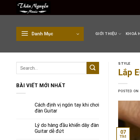
Skip
to
content
Danh Mục
GIỚI THIỆU
KHOÁ 
STYLE
Lắp E
BÀI VIẾT MỚI NHẤT
POSTED ON
Cách định vị ngón tay khi chơi
đàn Guitar
Lý do hàng đầu khiến dây đàn
Guitar dễ đứt
07
Th1