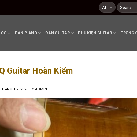
Search
for:
HỌC
ĐÀN PIANO
ĐÀN GUITAR
PHỤ KIỆN GUITAR
TRỐNG 
Q Guitar Hoàn Kiếm
THÁNG 1 7, 2023
BY
ADMIN