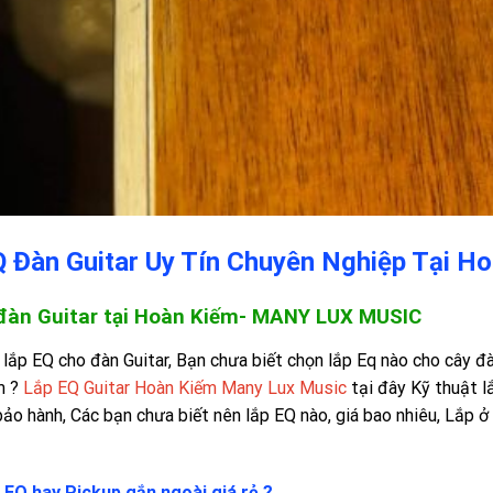
 Đàn Guitar Uy Tín Chuyên Nghiệp Tại H
đàn Guitar tại Hoàn Kiếm- MANY LUX MUSIC
lắp EQ cho đàn Guitar, Bạn chưa biết chọn lắp Eq nào cho cây đàn
m ?
Lắp EQ Guitar Hoàn Kiếm Many Lux Music
tại đây Kỹ thuật 
ảo hành, Các bạn chưa biết nên lắp EQ nào, giá bao nhiêu, Lắp ở 
 EQ hay Pickup gắn ngoài giá rẻ ?