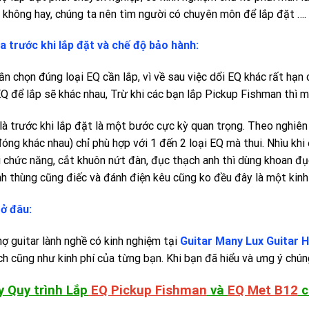
a không hay, chúng ta nên tìm người có chuyên môn để lắp đặt ….
a trước khi lắp đặt và chế độ bảo hành:
n chọn đúng loại EQ cần lắp, vì về sau việc dổi EQ khác rất hạn 
EQ để lắp sẽ khác nhau, Trừ khi các bạn lắp Pickup Fishman thì m
là trước khi lắp đặt là một bước cực kỳ quan trọng. Theo nghiên 
đóng khác nhau) chỉ phù hợp với 1 đến 2 loại EQ mà thui. Nhìu kh
i chức năng, cắt khuôn nứt đàn, đục thạch anh thì dùng khoan đ
h thùng cũng điếc và đánh điện kêu cũng ko đều đây là một kinh 
ở đâu:
ợ guitar lành nghề có kinh nghiệm tại
Guitar Many Lux Guitar 
ch cũng như kinh phí của từng bạn. Khi bạn đã hiểu và ưng ý chún
y Quy trình Lắp
EQ Pickup Fishman
và
EQ Met B12
c