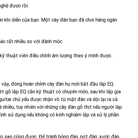
nghệ được rồi.
n khi diễn của bạn. Một cây đàn bạn đã chơi hàng ngàn
hác rất nhiều so với đánh mộc.
 kỹ thuật viên điều chỉnh âm lượng theo ý mình được.
 vậy, đóng hoàn chỉnh cây đàn họ mới bắt đầu lắp EQ.
t gỗ lắp EQ cần kỹ thuật có chuyên môn, sau khi lắp gia
guitar chủ yếu được nhận vô từ mặt đàn và dội lại ra cả
nhiều, tuy nhiên với những cây đàn gỗ thịt nếu người lắp
rình sử dụng nếu không có kinh nghiệm lắp và xử lý phần
ắp sao cũng được. Để tránh hỏng đàn, nứt đàn, xước đàn,