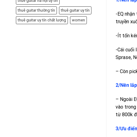
thuê guitar hà nội uy tín
thuê guitar thường tín
thuê guitar uy tín
-EQ nhận 
thuê guitar uy tín chất lượng
women
truyền xu
-Ít tốn ké
-Cái cuối 
Sprase, N
– Còn pic
2/Nên lắ
– Ngoài EQ
vào trong
từ 800k đế
3/Ưu điểm