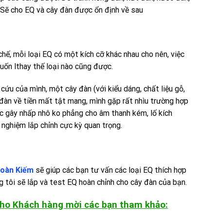
 Sẽ cho EQ và cây đàn được ổn định về sau
chế, mỗi loại EQ có một kích cỡ khác nhau cho nên, việc
uốn lthay thế loại nào cũng được.
cứu của mình, một cây đàn (với kiểu dáng, chất liệu gỗ,
i đàn về tiền mất tật mang, mình gặp rất nhìu trường hợp
ục gây nhấp nhô ko phẳng cho âm thanh kém, lố kích
nghiệm lắp chỉnh cực kỳ quan trọng.
Hoàn Kiếm
sẽ giúp các bạn tư vấn các loại EQ thích hợp
g tôi sẽ lắp và test EQ hoàn chỉnh cho cây đàn của bạn.
ho Khách hàng mời các bạn tham khảo: