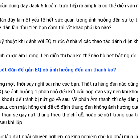
cần dùng dây Jack 6 li cắm trực tiếp ra ampli là có thể diễn văn 
đàn đây là một yếu tố hết sức quan trọng ảnh hưởng đến sự tự ti
y đàn lần đầu tiên bạn cầm thì rất khác phải ko nào?
kỹ thuật khi đánh với EQ trước ở nhà vì các thao tác đánh điện k
ỉnh được âm lượng. Lên diễn thì bạn ko thể nào hò hét bắt người
oét đàn để gắn EQ có ảnh hưởng đến âm thanh ko?
ng một thời suy nghĩ sai như các bạn. Thật ra hãng đàn nào cũng
EQ sẽ ảnh hưởng 1 phần nhỏ đến kết cấu hộp đàn vậy nên khi khoé
ị khoét để tránh bị nứt gỗ về sau. Về phần Âm thanh thì cây đàn 
 sau, còn mặt hông chỉ để cố định thùng đàn không ảnh hưởng quá 
 thận sẽ gây nứt thùng theo thớ chỉ gỗ, hoặc sẽ nứt trong quá t
sau khi lắp.
ợ lắp đặt phải chuyên nghiệp, có kinh nghiệm chứ ko phải mún l