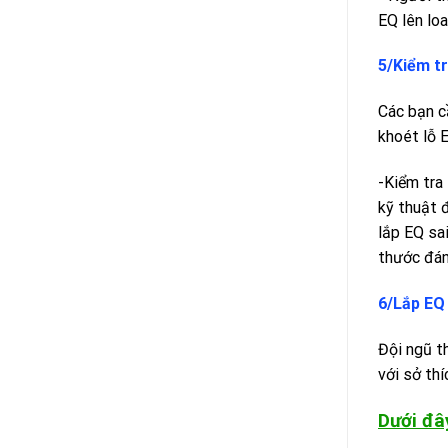
EQ lên lo
5/Kiểm tr
Các bạn cầ
khoét lỗ 
-Kiểm tra 
kỹ thuật 
lắp EQ sa
thước đán
6/Lắp EQ 
Đội ngũ th
với sở thí
Dưới đâ