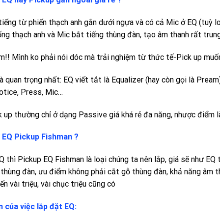
tiếng từ phiến thạch anh gắn dưới ngựa và có cả Mic ở EQ (tuỳ lo
ống thạch anh và Mic bắt tiếng thùng đàn, tạo âm thanh rất trun
m!! Mình ko phải nói dóc mà trải nghiệm từ thức tế-Pick up muốn 
là quan trọng nhất: EQ viết tắt là Equalizer (hay còn gọi là Pream
otice, Press, Mic…
k up thường chỉ ở dạng Passive giá khá rẻ đa năng, nhược điểm l
p EQ Pickup Fishman ?
 thì Pickup EQ Fishman là loại chúng ta nên lắp, giá sẽ như EQ tu
 thùng đàn, ưu điểm không phải cắt gỗ thùng đàn, khả năng âm tha
n vài triệu, vài chục triệu cũng có
 của việc lắp đặt EQ: