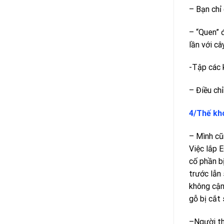
– Bạn chỉ 
– “Quen” 
lần với câ
-Tập các 
– Điều ch
4/Thế kh
– Mình cũ
Việc lắp 
cố phần b
trước lẫn
không cận
gỗ bị cắt 
–Người th