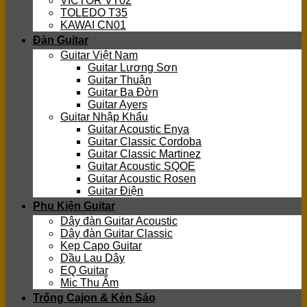
VICTOR VT02
TOLEDO T35
KAWAI CN01
Đàn Guitar
Guitar Việt Nam
Guitar Lương Sơn
Guitar Thuận
Guitar Ba Đờn
Guitar Ayers
Guitar Nhập Khẩu
Guitar Acoustic Enya
Guitar Classic Cordoba
Guitar Classic Martinez
Guitar Acoustic SQOE
Guitar Acoustic Rosen
Guitar Điện
Phụ Kiện Guitar
Dây đàn Guitar Acoustic
Dây đàn Guitar Classic
Kẹp Capo Guitar
Dầu Lau Dây
EQ Guitar
Mic Thu Âm
Trống Cajon & Kèn Sáo