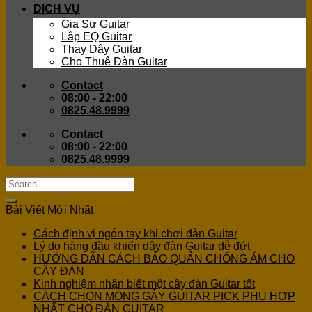
DỊCH VỤ
Gia Sư Guitar
Lắp EQ Guitar
Thay Dây Guitar
Cho Thuê Đàn Guitar
Contact
08:00 - 22:00
0825.48.9999
Contact
08:00 - 22:00
0825.48.9999
Bài Viết Mới Nhất
Cách định vị ngón tay khi chơi đàn Guitar
Lý do hàng đầu khiến dây đàn Guitar dễ đứt
HƯỚNG DẪN CÁCH BẢO QUẢN CHỐNG ẨM CHO
CÂY ĐÀN
Kinh nghiệm nhận biết một cây đàn Guitar tốt
CÁCH CHỌN MÓNG GẢY GUITAR PICK PHÙ HỢP
NHẤT CHO ĐÀN GUITAR