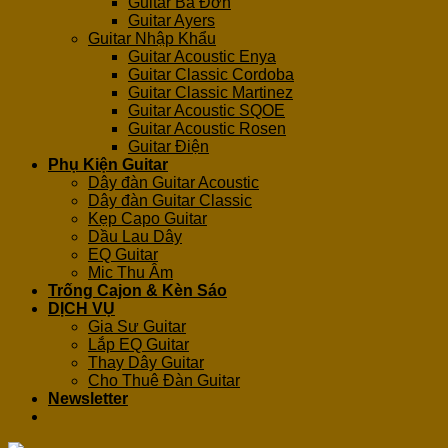
Guitar Ba Đờn
Guitar Ayers
Guitar Nhập Khẩu
Guitar Acoustic Enya
Guitar Classic Cordoba
Guitar Classic Martinez
Guitar Acoustic SQOE
Guitar Acoustic Rosen
Guitar Điện
Phụ Kiện Guitar
Dây đàn Guitar Acoustic
Dây đàn Guitar Classic
Kẹp Capo Guitar
Dầu Lau Dây
EQ Guitar
Mic Thu Âm
Trống Cajon & Kèn Sáo
DỊCH VỤ
Gia Sư Guitar
Lắp EQ Guitar
Thay Dây Guitar
Cho Thuê Đàn Guitar
Newsletter