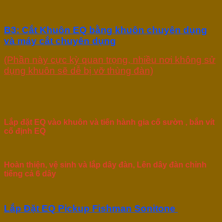
B3: Cắt Khuôn EQ bằng khuôn chuyên dụng
và máy cắt chuyên dụng
(Phần này cực kỳ quan trọng, nhiều nơi không sử
dụng khuôn sẽ dễ bị vỡ thùng đàn)
Lắp đặt EQ vào khuôn và tiến hành gia cố sườn , bắn vít
cố định EQ
Hoàn thiện, vệ sinh và lắp dây đàn, Lên dây đàn chỉnh
tiếng cả 6 dây
Lắp Đặt EQ Pickup Fishman Sonitone