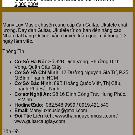
6,300,000
₫
Many Lux Music chuyên cung cấp đàn Guitar, Ukulele chất
lượng. Dạy đàn Guitar, Ukulele từ cơ bản đến nâng cao.
Nhận đặt hàng Online, vận chuyển toàn quốc chỉ trong 1-3
ngày làm việc.
Thông Tin
Cơ Sở Hà Nội
: Số 32B Dịch Vọng, Phường Dịch
Vọng, Quận Cầu Giấy
Cơ Sở Hồ Chí Minh
: 12 Đường Nguyễn Gia Trí, P.25,
Q.Bình Thạnh, HCM
Cơ Sở Bắc Ninh
: 89B Hoàng Quốc Việt, Thị Cầu,
Thành Phố Bắc Ninh
Cơ sở Nghệ An
: Số 16 Đinh Công Trứ, Hưng Phúc,
TP Vinh
Hotline/Zalo:
: 082.548.9999 / 0919.421.540
Email
: Manyluxmusic@gmail.com
Đối Tác Liên kết:
: www.thannguyenmusic.com /
www.guitarcaugiay.com
Bản Đồ