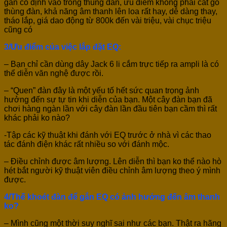
gắn cố định vào trong thùng đàn, ưu điểm không phải cắt gỗ
thùng đàn, khả năng âm thanh lên loa rất hay, dễ dàng thay,
tháo lắp, giá dao động từ 800k đến vài triệu, vài chục triệu
cũng có
3/Ưu điểm của việc lắp đặt EQ:
– Bạn chỉ cần dùng dây Jack 6 li cắm trực tiếp ra ampli là có
thể diễn văn nghệ được rồi.
– “Quen” đàn đây là một yếu tố hết sức quan trọng ảnh
hưởng đến sự tự tin khi diễn của bạn. Một cây đàn bạn đã
chơi hàng ngàn lần với cây đàn lần đầu tiên bạn cầm thì rất
khác phải ko nào?
-Tập các kỹ thuật khi đánh với EQ trước ở nhà vì các thao
tác đánh điện khác rất nhiều so với đánh mộc.
– Điều chỉnh được âm lượng. Lên diễn thì bạn ko thể nào hò
hét bắt người kỹ thuật viên điều chỉnh âm lượng theo ý mình
được.
4/Thế khoét đàn để gắn EQ có ảnh hưởng đến âm thanh
ko?
– Mình cũng một thời suy nghĩ sai như các bạn. Thật ra hãng