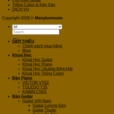
Phụ Kiện Guitar
Trống Cajon & Kèn Sáo
DỊCH VỤ
Copyright 2026 ©
Manyluxmusic
Search
for:
GIỚI THIỆU
Chính sách mua hàng
Blog
Khoá Học
Khoá Học Guitar
Khoá Học Piano
Khoá Học Ukulele Đệm Hát
Khoá Học Trống Cajon
Đàn Piano
VICTOR VT02
TOLEDO T35
KAWAI CN01
Đàn Guitar
Guitar Việt Nam
Guitar Lương Sơn
Guitar Thuận