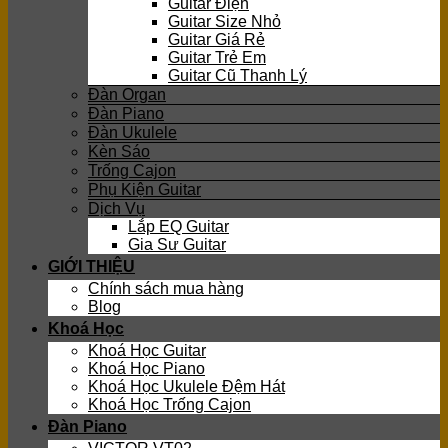
Guitar Điện
Guitar Size Nhỏ
Guitar Giá Rẻ
Guitar Trẻ Em
Guitar Cũ Thanh Lý
Đàn Organ
Đàn Piano
Đàn Ukulele
Kèn Sáo
Trống Cajon
Phụ Kiện Guitar
Dịch Vụ
Lắp EQ Guitar
Gia Sư Guitar
GIỚI THIỆU
Chính sách mua hàng
Blog
Khoá Học
Khoá Học Guitar
Khoá Học Piano
Khoá Học Ukulele Đệm Hát
Khoá Học Trống Cajon
Đàn Piano