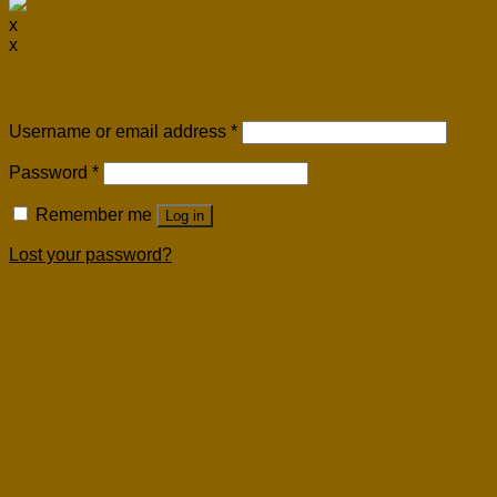
x
x
Login
Username or email address
*
Password
*
Remember me
Log in
Lost your password?