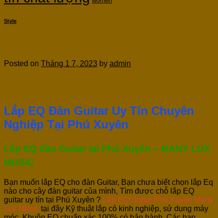
women
Style
Lắp EQ Guitar Phú Xuyên
Posted on
Tháng 1 7, 2023
by
admin
07
Th1
Lắp EQ Đàn Guitar Uy Tín Chuyên
Nghiệp Tại Phú Xuyên
Lắp EQ đàn Guitar tại Phú Xuyên – MANY LUX
MUSIC
Bạn muốn lắp EQ cho đàn Guitar, Bạn chưa biết chọn lắp Eq
nào cho cây đàn guitar của mình, Tìm được chỗ lắp EQ
guitar uy tín tại Phú Xuyên ?
Lắp EQ Guitar Phú Xuyên Many
Lux Music
tại đây Kỹ thuật lắp có kinh nghiệp, sử dụng máy
móc, Khuôn EQ chuẩn xác 100% có bảo hành, Các bạn