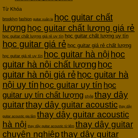
Từ Khóa
học guitar chất
brooklyn
fashion
guitar xuân la
lượng
học guitar chất lượng giá rẻ
học guitar chất lượng uy tín
học guitar chất lượng giá rẻ uy tín
học guitar giá rẻ
học guitar giá rẻ chất lượng
học guitar hà nội
học
học guitar giá rẻ uy tín
guitar hà nội chất lượng
học
guitar hà nội giá rẻ
học guitar hà
nội uy tín
học guitar uy tín
học
thay dây
guitar uy tín chất lượng
style
guitar
thay dây guitar acoustic
thay dây
thay dây guitar acoustic
guitar acoustic gia lâm
hà nội
thay dây guitar
thay dây guitar acoustic từ liêm
chuyên nghiệp
thay dây guitar