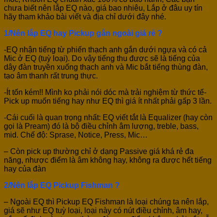
chưa biết nên lắp EQ nào, giá bao nhiêu, Lắp ở đâu uy tín
hãy tham khảo bài viết và địa chỉ dưới đây nhé.
1/Nên lắp EQ hay Pickup gắn ngoài giá rẻ ?
-EQ nhận tiếng từ phiến thạch anh gắn dưới ngựa và có cả
Mic ở EQ (tuỳ loại). Do vậy tiếng thu được sẽ là tiếng của
dây đàn truyền xuống thạch anh và Mic bắt tiếng thùng đàn,
tạo âm thanh rất trung thực.
-Ít tốn kém!! Mình ko phải nói dóc mà trải nghiệm từ thức tế-
Pick up muốn tiếng hay như EQ thì giá ít nhất phải gấp 3 lần.
-Cái cuối là quan trọng nhất: EQ viết tắt là Equalizer (hay còn
gọi là Pream) đó là bộ điều chỉnh âm lượng, treble, bass,
mid. Chế độ: Sprase, Notice, Press, Mic…
– Còn pick up thường chỉ ở dạng Passive giá khá rẻ đa
năng, nhược điểm là âm không hay, không ra được hết tiếng
hay của đàn
2/Nên lắp EQ Pickup Fishman ?
– Ngoài EQ thì Pickup EQ Fishman là loại chúng ta nên lắp,
giá sẽ như EQ tuỳ loại, loại này có nút điều chỉnh, âm hay,