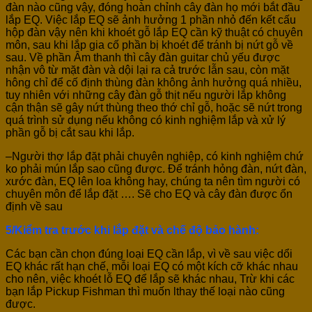
đàn nào cũng vậy, đóng hoàn chỉnh cây đàn họ mới bắt đầu
lắp EQ. Việc lắp EQ sẽ ảnh hưởng 1 phần nhỏ đến kết cấu
hộp đàn vậy nên khi khoét gỗ lắp EQ cần kỹ thuật có chuyên
môn, sau khi lắp gia cố phần bị khoét để tránh bị nứt gỗ về
sau. Về phần Âm thanh thì cây đàn guitar chủ yếu được
nhận vô từ mặt đàn và dội lại ra cả trước lẫn sau, còn mặt
hông chỉ để cố định thùng đàn không ảnh hưởng quá nhiều,
tuy nhiên với những cây đàn gỗ thịt nếu người lắp không
cận thận sẽ gây nứt thùng theo thớ chỉ gỗ, hoặc sẽ nứt trong
quá trình sử dụng nếu không có kinh nghiệm lắp và xử lý
phần gỗ bị cắt sau khi lắp.
–Người thợ lắp đặt phải chuyên nghiệp, có kinh nghiệm chứ
ko phải mún lắp sao cũng được. Để tránh hỏng đàn, nứt đàn,
xước đàn, EQ lên loa không hay, chúng ta nên tìm người có
chuyên môn để lắp đặt …. Sẽ cho EQ và cây đàn được ổn
định về sau
5/Kiểm tra trước khi lắp đặt và chế độ bảo hành:
Các bạn cần chọn đúng loại EQ cần lắp, vì về sau việc dổi
EQ khác rất hạn chế, mỗi loại EQ có một kích cỡ khác nhau
cho nên, việc khoét lỗ EQ để lắp sẽ khác nhau, Trừ khi các
bạn lắp Pickup Fishman thì muốn lthay thế loại nào cũng
được.