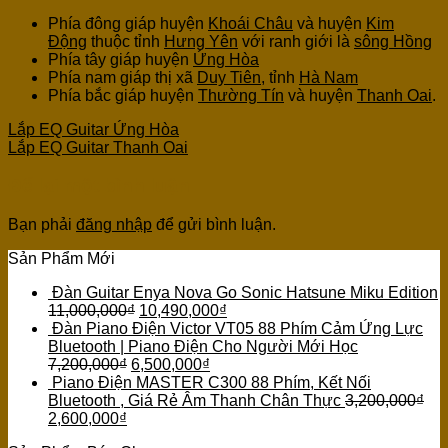
Phía đông giáp huyện
Khoái Châu
và huyện
Kim
Động
thuộc tỉnh
Hưng Yên
với ranh giới là
sông Hồng
Phía tây giáp huyện
Ứng Hòa
Phía nam giáp thị xã
Duy Tiên
, tỉnh
Hà Nam
Phía bắc giáp huyện
Thường Tín
và huyện
Thanh Oai
.
Lắp EQ Guitar Ứng Hòa
Lắp EQ Guitar Thanh Oai
Để lại một bình luận
Bạn phải
đăng nhập
để gửi bình luận.
Sản Phẩm Mới
Đàn Guitar Enya Nova Go Sonic Hatsune Miku Edition
11,000,000
₫
10,490,000
₫
Đàn Piano Điện Victor VT05 88 Phím Cảm Ứng Lực
Bluetooth | Piano Điện Cho Người Mới Học
7,200,000
₫
6,500,000
₫
Piano Điện MASTER C300 88 Phím, Kết Nối
Bluetooth , Giá Rẻ Âm Thanh Chân Thực
3,200,000
₫
2,600,000
₫