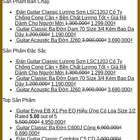
Sản Phẩm Bán Chạy
Đàn Guitar Classic Lương Sơn LSC120J Có Ty
Chống Cong Cần + Bền Chất Lượng Tốt + Giá Rẻ
Dành Cho Người Mới
1,300,000
₫
1,299,000
₫
Guitar Classic Ba Đờn Dam 70 Size 3/4 Kèm Bao Da
Dày
1,200,000
₫
1,190,000
₫
Guitar Acoustic Ba Đờn J260
3,900,000
₫
3,690,000
₫
Sản Phẩm Đặc Sắc
Đàn Guitar Classic Lương Sơn LSC120J Có Ty
Chống Cong Cần + Bền Chất Lượng Tốt + Giá Rẻ
Dành Cho Người Mới
1,300,000
₫
1,299,000
₫
Guitar Classic Ba Đờn Dam 70 Size 3/4 Kèm Bao Da
Dày
1,200,000
₫
1,190,000
₫
Guitar Acoustic Ba Đờn J260
3,900,000
₫
3,690,000
₫
Top Sản Phẩm
Guitar Enya EB X1 Pro EQ Hiệu Ứng Có Loa Size 1/2
Rated
5.00
out of 5
5,500,000
₫
4,950,000
₫
Guitar Classic Ba Đờn C600J Còng
6,900,000
₫
6,690,000
₫
Đàn Guitar Classic Cordoba C5 CD
7,000,000
₫