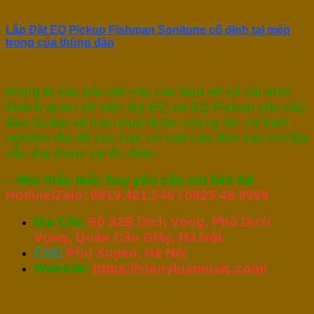
Lắp Đặt EQ Pickup Fishman Sonitone cố định tại mép
trong của thùng đàn
Mong là sau bài viết này các bạn sẽ có cái nhìn
khách quan về việc lắp EQ và EQ Pickup cho cây
đàn Guitar và lựa chọn được nơi uy tín, có kinh
nghiệm lắp để các bạn có một cây đàn sau khi lắp
vẫn đạt được sự ổn định.
– Mọi thắc mắc hay yêu cầu xin liên hệ
Hotline/Zalo: 0919.421.540 / 0825.48.9999
Địa Chỉ:
Số 32B Dịch Vọng, Phố Dịch
Vọng, Quận Cầu Giấy, Hà Nội.
Cs2:
Phú Xuyên, Hà Nội
Website:
https://manyluxmusic.com/