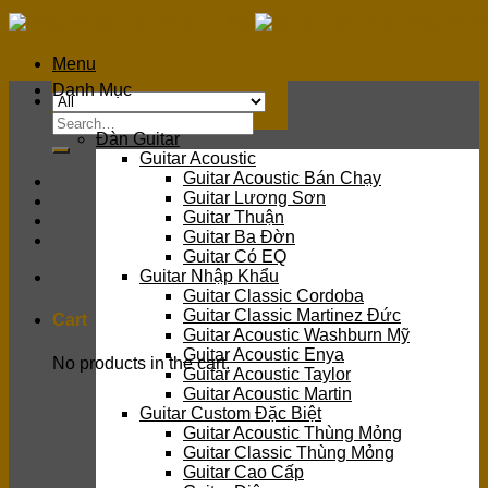
Skip
to
content
Menu
Danh Mục
Search
Đàn Guitar
for:
Guitar Acoustic
Guitar Acoustic Bán Chạy
Guitar Lương Sơn
Guitar Thuận
Guitar Ba Đờn
Guitar Có EQ
Guitar Nhập Khẩu
Guitar Classic Cordoba
Guitar Classic Martinez Đức
Cart
Guitar Acoustic Washburn Mỹ
Guitar Acoustic Enya
No products in the cart.
Guitar Acoustic Taylor
Guitar Acoustic Martin
Guitar Custom Đặc Biệt
Guitar Acoustic Thùng Mỏng
Guitar Classic Thùng Mỏng
Guitar Cao Cấp