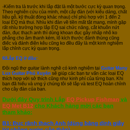
-Kiểm tra là trước khi lắp đặt là một bước cực kỳ quan trọng.
Theo nghiên cứu của mình, một cây đàn (với kiểu dáng, chất
liệu gỗ, kỹ thuật đóng khác nhau) chỉ phù hợp với 1 đến 2
loại EQ mà thui. Nhìu khi đàn về tiền mất tật mang, mình gặp
rất nhìu trường hợp lắp EQ sai chức năng, cắt khuôn nứt
đàn, đục thạch anh thì dùng khoan đục gây nhấp nhô ko
phẳng cho âm thanh kém, lố kích thước đánh thùng cũng
điếc và đánh điện kêu cũng ko đều đây là một kinh nghiệm
lắp chỉnh cực kỳ quan trọng.
6/Lắp EQ ở đâu:
Đội ngũ thợ guitar lành nghề có kinh nghiệm tại
Guitar Many
Lux Guitar Phú Xuyên
sẽ giúp các bạn tư vấn các loại EQ
thích hợp với sở thích cũng như kinh phí của từng bạn. Khi
bạn đã hiểu và ưng ý chúng tôi sẽ lắp và test EQ hoàn chỉnh
cho cây đàn của bạn.
Dưới đây Quy trình Lắp
EQ Pickup Fishman
và
EQ Met B12
cho Khách hàng mời các bạn
tham khảo:
B1: Đục rãnh thạch Anh (dùng băng dính giấy
lót chống xước cẩn thận)