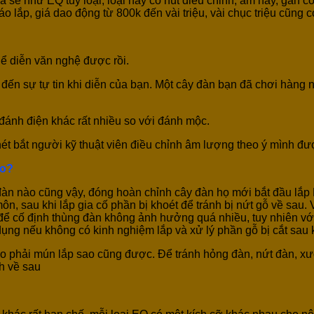
á sẽ như EQ tuỳ loại, loại này có nút điều chỉnh, âm hay, gắn c
áo lắp, giá dao động từ 800k đến vài triệu, vài chục triệu cũng c
thể diễn văn nghệ được rồi.
ến sự tự tin khi diễn của bạn. Một cây đàn bạn đã chơi hàng ng
 đánh điện khác rất nhiều so với đánh mộc.
ét bắt người kỹ thuật viên điều chỉnh âm lượng theo ý mình đư
ko?
 đàn nào cũng vậy, đóng hoàn chỉnh cây đàn họ mới bắt đầu lắ
ôn, sau khi lắp gia cố phần bị khoét để tránh bị nứt gỗ về sau
hỉ để cố định thùng đàn không ảnh hưởng quá nhiều, tuy nhiên v
dụng nếu không có kinh nghiệm lắp và xử lý phần gỗ bị cắt sau k
o phải mún lắp sao cũng được. Để tránh hỏng đàn, nứt đàn, xư
h về sau