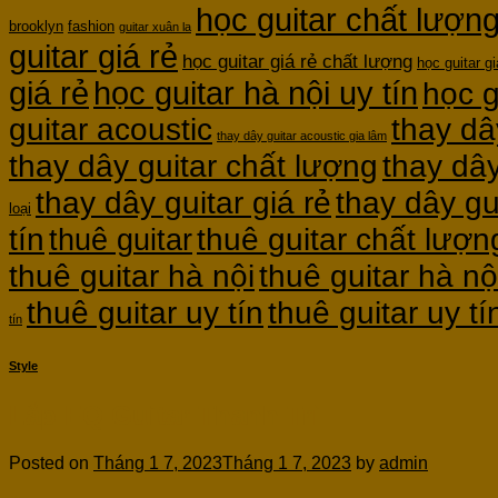
học guitar chất lượn
brooklyn
fashion
guitar xuân la
guitar giá rẻ
học guitar giá rẻ chất lượng
học guitar gi
giá rẻ
học guitar hà nội uy tín
học g
guitar acoustic
thay dâ
thay dây guitar acoustic gia lâm
thay dây guitar chất lượng
thay dây
thay dây guitar giá rẻ
thay dây gu
loại
thuê guitar chất lượn
tín
thuê guitar
thuê guitar hà nội
thuê guitar hà nộ
thuê guitar uy tín
thuê guitar uy t
tín
Style
Lắp EQ Guitar Thanh Trì
Posted on
Tháng 1 7, 2023
Tháng 1 7, 2023
by
admin