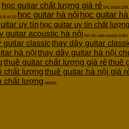
g
học guitar chất lượng giá rẻ
học guitar chất
học guitar hà nội
học guitar hà
á rẻ uy tín
uitar uy tín
học guitar uy tín chất lượn
y guitar acoustic hà nội
thay dây guitar acoustic từ liêm
thay dây guitar classi
 guitar classic
itar hà nội
thay dây guitar hà nội c
g
thuê guitar chất lượng giá rẻ
thuê g
thuê guitar hà nội giá r
i chất lượng
ín chất lượng
women