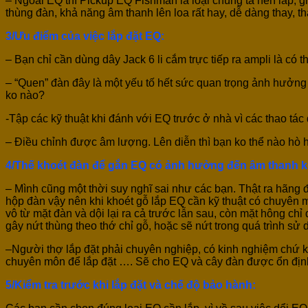
– Ngoài EQ thì Pickup EQ Fishman là loại chúng ta nên lắp, gi
thùng đàn, khả năng âm thanh lên loa rất hay, dễ dàng thay, th
3/Ưu điểm của việc lắp đặt EQ:
– Bạn chỉ cần dùng dây Jack 6 li cắm trực tiếp ra ampli là có 
– “Quen” đàn đây là một yếu tố hết sức quan trọng ảnh hưởng đ
ko nào?
-Tập các kỹ thuật khi đánh với EQ trước ở nhà vì các thao tác
– Điều chỉnh được âm lượng. Lên diễn thì bạn ko thể nào hò h
4/Thế khoét đàn để gắn EQ có ảnh hưởng đến âm thanh 
– Mình cũng một thời suy nghĩ sai như các bạn. Thật ra hãng
hộp đàn vậy nên khi khoét gỗ lắp EQ cần kỹ thuật có chuyên m
vô từ mặt đàn và dội lại ra cả trước lẫn sau, còn mặt hông c
gây nứt thùng theo thớ chỉ gỗ, hoặc sẽ nứt trong quá trình sử 
–Người thợ lắp đặt phải chuyên nghiệp, có kinh nghiệm chứ k
chuyên môn để lắp đặt …. Sẽ cho EQ và cây đàn được ổn địn
5/Kiểm tra trước khi lắp đặt và chế độ bảo hành: