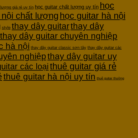
học
học guitar chất lượng uy tín
 lượng giá rẻ uy tín
 nội chất lượng
học guitar hà nội
thay dây guitar
thay dây
g
style
thay dây guitar chuyên nghiệp
c hà nội
thay dây guitar classic sơn tây
thay dây guitar các
huyên nghiệp
thay dây guitar uy
thuê guitar giá rẻ
uitar các loại
ẻ
thuê guitar hà nội uy tín
thuê guitar thường