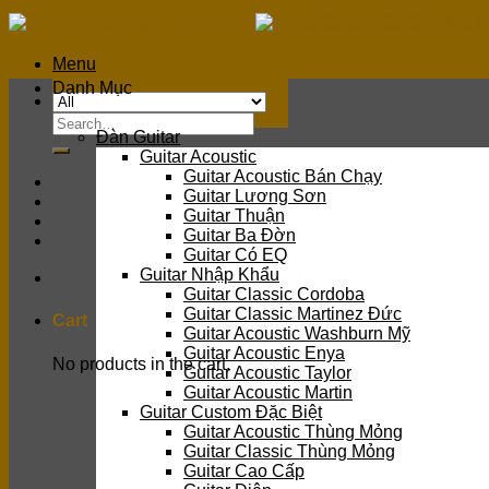
Skip
to
content
Menu
Danh Mục
Search
Đàn Guitar
for:
Guitar Acoustic
Guitar Acoustic Bán Chạy
Guitar Lương Sơn
Guitar Thuận
Guitar Ba Đờn
Guitar Có EQ
Guitar Nhập Khẩu
Guitar Classic Cordoba
Guitar Classic Martinez Đức
Cart
Guitar Acoustic Washburn Mỹ
Guitar Acoustic Enya
No products in the cart.
Guitar Acoustic Taylor
Guitar Acoustic Martin
Guitar Custom Đặc Biệt
Guitar Acoustic Thùng Mỏng
Guitar Classic Thùng Mỏng
Guitar Cao Cấp