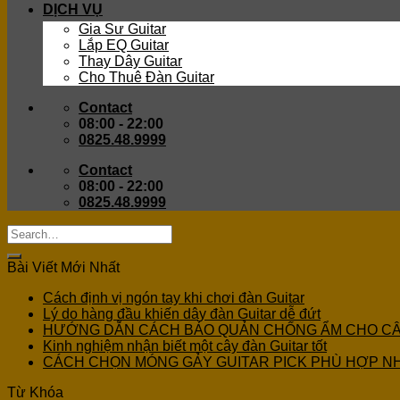
DỊCH VỤ
Gia Sư Guitar
Lắp EQ Guitar
Thay Dây Guitar
Cho Thuê Đàn Guitar
Contact
08:00 - 22:00
0825.48.9999
Contact
08:00 - 22:00
0825.48.9999
Bài Viết Mới Nhất
Cách định vị ngón tay khi chơi đàn Guitar
Lý do hàng đầu khiến dây đàn Guitar dễ đứt
HƯỚNG DẪN CÁCH BẢO QUẢN CHỐNG ẨM CHO C
Kinh nghiệm nhận biết một cây đàn Guitar tốt
CÁCH CHỌN MÓNG GẢY GUITAR PICK PHÙ HỢP N
Từ Khóa