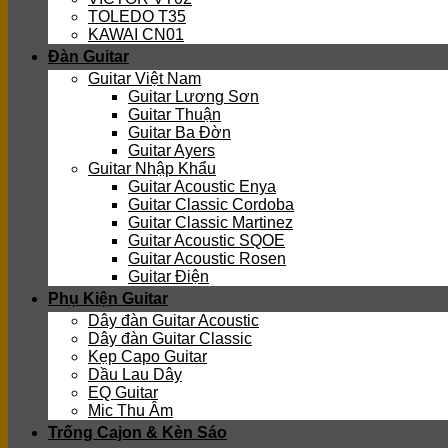
TOLEDO T35
KAWAI CN01
Đàn Guitar
Guitar Việt Nam
Guitar Lương Sơn
Guitar Thuận
Guitar Ba Đờn
Guitar Ayers
Guitar Nhập Khẩu
Guitar Acoustic Enya
Guitar Classic Cordoba
Guitar Classic Martinez
Guitar Acoustic SQOE
Guitar Acoustic Rosen
Guitar Điện
Phụ Kiện Guitar
Dây đàn Guitar Acoustic
Dây đàn Guitar Classic
Kẹp Capo Guitar
Dầu Lau Dây
EQ Guitar
Mic Thu Âm
Trống Cajon & Kèn Sáo