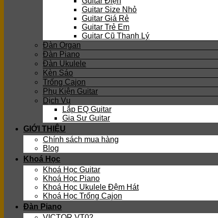
Guitar Điện
Guitar Size Nhỏ
Guitar Giá Rẻ
Guitar Trẻ Em
Guitar Cũ Thanh Lý
Đàn Organ
Đàn Piano
Đàn Ukulele
Kèn Sáo
Trống Cajon
Phụ Kiện Guitar
Dịch Vụ
Lắp EQ Guitar
Gia Sư Guitar
GIỚI THIỆU
Chính sách mua hàng
Blog
Khoá Học
Khoá Học Guitar
Khoá Học Piano
Khoá Học Ukulele Đệm Hát
Khoá Học Trống Cajon
Đàn Piano
VICTOR VT02