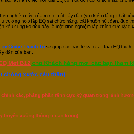
 khác rất hạn chế, mỗi loại EQ có một kích cỡ khác nhau cho nê
 Theo nghiên cứu của mình, một cây đàn (với kiểu dáng, chất liệu
nhìu trường hợp lắp EQ sai chức năng, cắt khuôn nứt đàn, đục 
ện kêu cũng ko đều đây là một kinh nghiệm lắp chỉnh cực kỳ qu
Lux Guitar Thanh Trì
sẽ giúp các bạn tư vấn các loại EQ thích
cây đàn của bạn.
EQ Met B12
cho Khách hàng mời các bạn tham k
ót chống xước cẩn thận)
chính xác, phảng phần rãnh cực kỳ quan trọng, ảnh hưởng 
ây truyền xuống thùng (quan trọng)