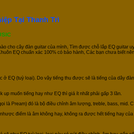
iệp Tại Thanh Trì
USIC
o cho cây đàn guitar của mình, Tìm được chỗ lắp EQ guitar uy 
 Khuôn EQ chuẩn xác 100% có bảo hành, Các bạn chưa biết nên 
ở EQ (tuỳ loại). Do vậy tiếng thu được sẽ là tiếng của dây đàn
ck up muốn tiếng hay như EQ thì giá ít nhất phải gấp 3 lần.
n gọi là Pream) đó là bộ điều chỉnh âm lượng, treble, bass, mid.
 nhược điểm là âm không hay, không ra được hết tiếng hay của