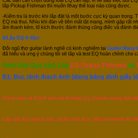
Các bạn cần chọn đúng loại EQ cần lắp, vì về sau việc dổi EQ
lắp Pickup Fishman thì muốn lthay thế loại nào cũng được.
-Kiểm tra là trước khi lắp đặt là một bước cực kỳ quan trọng.
EQ mà thui. Nhìu khi đàn về tiền mất tật mang, mình gặp rất 
âm thanh kém, lố kích thước đánh thùng cũng điếc và đánh đi
6/Lắp EQ ở đâu:
Đội ngũ thợ guitar lành nghề có kinh nghiệm tại
Guitar Many 
đã hiểu và ưng ý chúng tôi sẽ lắp và test EQ hoàn chỉnh cho 
Dưới đây Quy trình Lắp
EQ Pickup Fishman
và
B1: Đục rãnh thạch Anh (dùng băng dính giấy l
Dùng máy rà thạch anh và đường ray chuyên dụng đạt độ 
Lắp đặt dây thạch anh, phần chịu trực tiếp âm thanh từ d