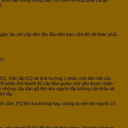
ố định vào trong thùng đàn, ưu điểm không phải cắt gỗ
ó
àn lần với cây đàn lần đầu tiên bạn cầm thì rất khác phải
ợc.
p EQ. Việc lắp EQ sẽ ảnh hưởng 1 phần nhỏ đến kết cấu
. Về phần Âm thanh thì cây đàn guitar chủ yếu được nhận
ới những cây đàn gỗ thịt nếu người lắp không cận thận sẽ
hi lắp.
ớc đàn, EQ lên loa không hay, chúng ta nên tìm người có