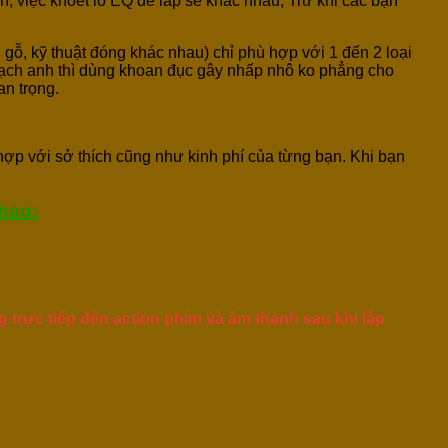
n, việc khoét lỗ EQ để lắp sẽ khác nhau, Trừ khi các bạn
 gỗ, kỹ thuật đóng khác nhau) chỉ phù hợp với 1 đến 2 loại
thạch anh thì dùng khoan đục gây nhấp nhô ko phẳng cho
an trọng.
 hợp với sở thích cũng như kinh phí của từng bạn. Khi bạn
hảo:
trực tiếp đến action phím và âm thanh sau khi lắp