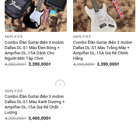
AMPLIFIER
AMPLIFIER
Combo Đàn Guitar điện 3 mobin
Combo Đàn Guitar điện 3 mobin
Dallas DL-S1 Màu Đen Bóng +
Dallas DL-S1 Màu Trắng Mây +
Ampifier DL-15A Dành Cho
Ampifier DL-15A Giá Rẻ Chính
Người Mới Tập Chơi
Hãng
4,200,000
₫
4,200,000
₫
3,390,000
₫
3,390,000
₫
AMPLIFIER
Add to
Combo Đàn Guitar điện 3 mobin
wishlist
Dallas DL-S1 Màu Xanh Dương +
Ampifier DL-15A Giá Rẻ Chất
Lượng
4,200,000
₫
3,400,000
₫