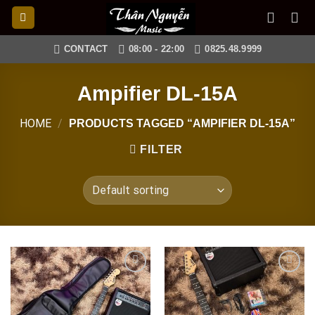
Skip
to
content
CONTACT
08:00 - 22:00
0825.48.9999
Ampifier DL-15A
HOME
/
PRODUCTS TAGGED “AMPIFIER DL-15A”
FILTER
Add to
Add to
wishlist
wishlist