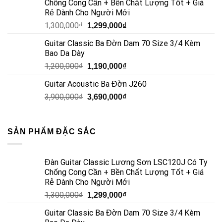
Chống Cong Cần + Bền Chất Lượng Tốt + Giá
Rẻ Dành Cho Người Mới
1,300,000
₫
1,299,000
₫
Guitar Classic Ba Đờn Dam 70 Size 3/4 Kèm
Bao Da Dày
1,200,000
₫
1,190,000
₫
Guitar Acoustic Ba Đờn J260
3,900,000
₫
3,690,000
₫
SẢN PHẨM ĐẶC SẮC
Đàn Guitar Classic Lương Sơn LSC120J Có Ty
Chống Cong Cần + Bền Chất Lượng Tốt + Giá
Rẻ Dành Cho Người Mới
1,300,000
₫
1,299,000
₫
Guitar Classic Ba Đờn Dam 70 Size 3/4 Kèm