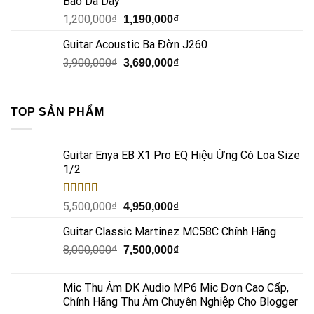
Bao Da Dày
1,200,000
₫
1,190,000
₫
Guitar Acoustic Ba Đờn J260
3,900,000
₫
3,690,000
₫
TOP SẢN PHẨM
Guitar Enya EB X1 Pro EQ Hiệu Ứng Có Loa Size
1/2
Rated
5.00
5,500,000
₫
4,950,000
₫
out of 5
Guitar Classic Martinez MC58C Chính Hãng
8,000,000
₫
7,500,000
₫
Mic Thu Âm DK Audio MP6 Mic Đơn Cao Cấp,
Chính Hãng Thu Âm Chuyên Nghiệp Cho Blogger