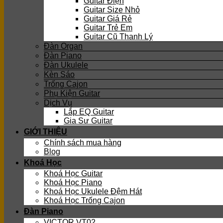
Guitar Điện
Guitar Size Nhỏ
Guitar Giá Rẻ
Guitar Trẻ Em
Guitar Cũ Thanh Lý
Đàn Organ
Đàn Piano
Đàn Ukulele
Kèn Sáo
Trống Cajon
Phụ Kiện Guitar
Dịch Vụ
Lắp EQ Guitar
Gia Sư Guitar
GIỚI THIỆU
Chính sách mua hàng
Blog
Khoá Học
Khoá Học Guitar
Khoá Học Piano
Khoá Học Ukulele Đệm Hát
Khoá Học Trống Cajon
Đàn Piano
VICTOR VT02