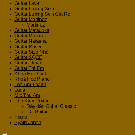
Guitar Lava
Guitar Lương Sơn
Guitar Lương Sơn Giá Rẻ
Guitar Martinez
Martinez
Guitar Matsuoka
Guitar Murcia
Guitar Natasha
Guitar Rosen
Guitar Size Nhỏ
Guitar SQOE
Guitar Thuận
Guitar Trẻ Em
Khoá Học Guitar
Khoá Học Piano
Loa Âm Thanh
Luna
Mic Thu Âm
Phụ Kiện Guitar
Dây đàn Guitar Classic
EQ Guitar
Piano
Syairi Japan