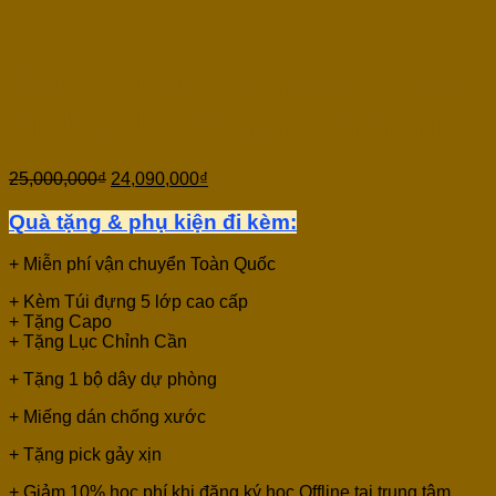
Đàn Guitar Acoustic Lươn
Pickup LR Baggs Anthem
25,000,000
₫
24,090,000
₫
Quà tặng & phụ kiện đi kèm:
+ Miễn phí vận chuyển Toàn Quốc
+ Kèm Túi đựng 5 lớp cao cấp
+ Tặng Capo
+ Tặng Lục Chỉnh Cần
+ Tặng 1 bộ dây dự phòng
+ Miếng dán chống xước
+ Tặng pick gảy xịn
+ Giảm 10% học phí khi đăng ký học Offline tại trung tâm