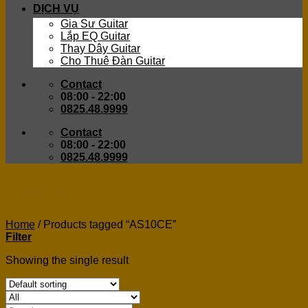
DỊCH VỤ
Gia Sư Guitar
Lắp EQ Guitar
Thay Dây Guitar
Cho Thuê Đàn Guitar
Contact
08:00 - 22:00
0825.48.9999
Contact
08:00 - 22:00
0825.48.9999
AS10CE
Home
/
Products tagged “AS10CE”
Filter
Showing the single result