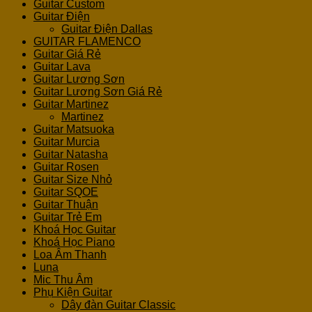
Guitar Custom
Guitar Điện
Guitar Điện Dallas
GUITAR FLAMENCO
Guitar Giá Rẻ
Guitar Lava
Guitar Lương Sơn
Guitar Lương Sơn Giá Rẻ
Guitar Martinez
Martinez
Guitar Matsuoka
Guitar Murcia
Guitar Natasha
Guitar Rosen
Guitar Size Nhỏ
Guitar SQOE
Guitar Thuận
Guitar Trẻ Em
Khoá Học Guitar
Khoá Học Piano
Loa Âm Thanh
Luna
Mic Thu Âm
Phụ Kiện Guitar
Dây đàn Guitar Classic