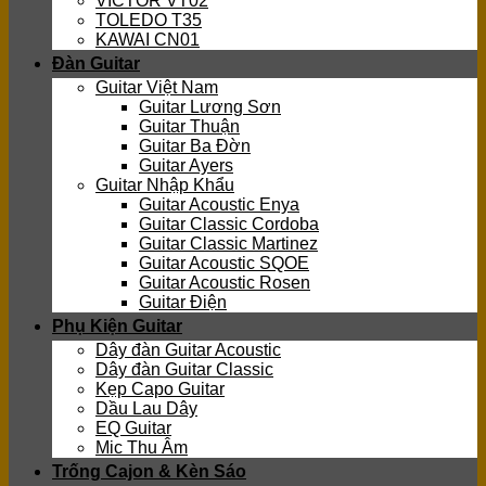
VICTOR VT02
TOLEDO T35
KAWAI CN01
Đàn Guitar
Guitar Việt Nam
Guitar Lương Sơn
Guitar Thuận
Guitar Ba Đờn
Guitar Ayers
Guitar Nhập Khẩu
Guitar Acoustic Enya
Guitar Classic Cordoba
Guitar Classic Martinez
Guitar Acoustic SQOE
Guitar Acoustic Rosen
Guitar Điện
Phụ Kiện Guitar
Dây đàn Guitar Acoustic
Dây đàn Guitar Classic
Kẹp Capo Guitar
Dầu Lau Dây
EQ Guitar
Mic Thu Âm
Trống Cajon & Kèn Sáo