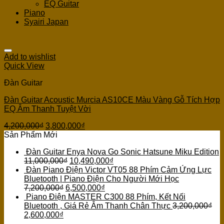
EQ Guitar
Piano
Syairi Japan
Add to wishlist
Quick View
Đàn Guitar
Đàn Guitar Acoustic Murcia AS10CE Màu Vàng Gỗ Tích Hợp
EQ Âm Thanh Tuyệt Vời
4,200,000
₫
3,800,000
₫
Sản Phẩm Mới
Đàn Guitar Enya Nova Go Sonic Hatsune Miku Edition
11,000,000
₫
10,490,000
₫
Đàn Piano Điện Victor VT05 88 Phím Cảm Ứng Lực
Bluetooth | Piano Điện Cho Người Mới Học
7,200,000
₫
6,500,000
₫
Piano Điện MASTER C300 88 Phím, Kết Nối
Bluetooth , Giá Rẻ Âm Thanh Chân Thực
3,200,000
₫
2,600,000
₫