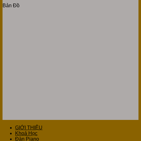
Bản Đồ
GIỚI THIỆU
Khoá Học
Đàn Piano