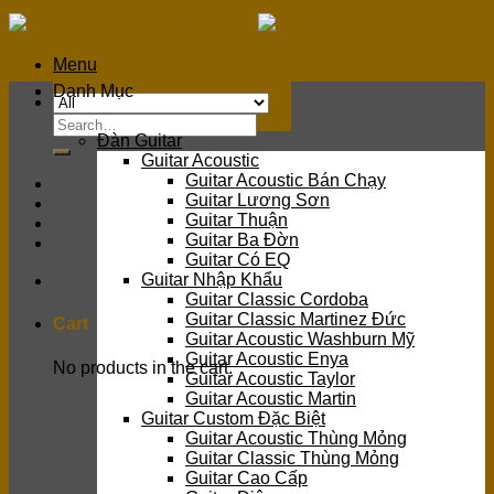
Skip
to
content
Menu
Danh Mục
Search
Đàn Guitar
for:
Guitar Acoustic
Guitar Acoustic Bán Chạy
Guitar Lương Sơn
Guitar Thuận
Guitar Ba Đờn
Guitar Có EQ
Guitar Nhập Khẩu
Guitar Classic Cordoba
Guitar Classic Martinez Đức
Cart
Guitar Acoustic Washburn Mỹ
Guitar Acoustic Enya
No products in the cart.
Guitar Acoustic Taylor
Guitar Acoustic Martin
Guitar Custom Đặc Biệt
Guitar Acoustic Thùng Mỏng
Guitar Classic Thùng Mỏng
Guitar Cao Cấp