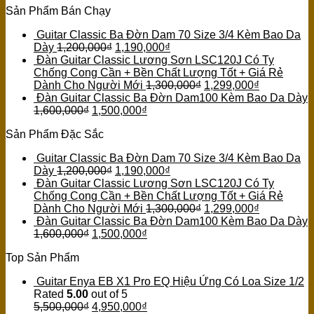
Sản Phẩm Bán Chạy
Guitar Classic Ba Đờn Dam 70 Size 3/4 Kèm Bao Da
Dày
1,200,000
₫
1,190,000
₫
Đàn Guitar Classic Lương Sơn LSC120J Có Ty
Chống Cong Cần + Bền Chất Lượng Tốt + Giá Rẻ
Dành Cho Người Mới
1,300,000
₫
1,299,000
₫
Đàn Guitar Classic Ba Đờn Dam100 Kèm Bao Da Dày
1,600,000
₫
1,500,000
₫
Sản Phẩm Đặc Sắc
Guitar Classic Ba Đờn Dam 70 Size 3/4 Kèm Bao Da
Dày
1,200,000
₫
1,190,000
₫
Đàn Guitar Classic Lương Sơn LSC120J Có Ty
Chống Cong Cần + Bền Chất Lượng Tốt + Giá Rẻ
Dành Cho Người Mới
1,300,000
₫
1,299,000
₫
Đàn Guitar Classic Ba Đờn Dam100 Kèm Bao Da Dày
1,600,000
₫
1,500,000
₫
Top Sản Phẩm
Guitar Enya EB X1 Pro EQ Hiệu Ứng Có Loa Size 1/2
Rated
5.00
out of 5
5,500,000
₫
4,950,000
₫