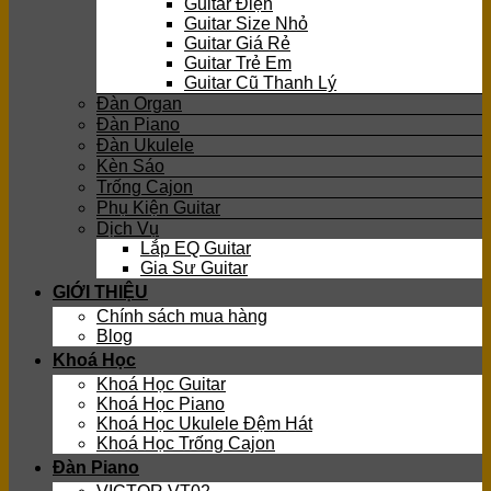
Guitar Điện
Guitar Size Nhỏ
Guitar Giá Rẻ
Guitar Trẻ Em
Guitar Cũ Thanh Lý
Đàn Organ
Đàn Piano
Đàn Ukulele
Kèn Sáo
Trống Cajon
Phụ Kiện Guitar
Dịch Vụ
Lắp EQ Guitar
Gia Sư Guitar
GIỚI THIỆU
Chính sách mua hàng
Blog
Khoá Học
Khoá Học Guitar
Khoá Học Piano
Khoá Học Ukulele Đệm Hát
Khoá Học Trống Cajon
Đàn Piano