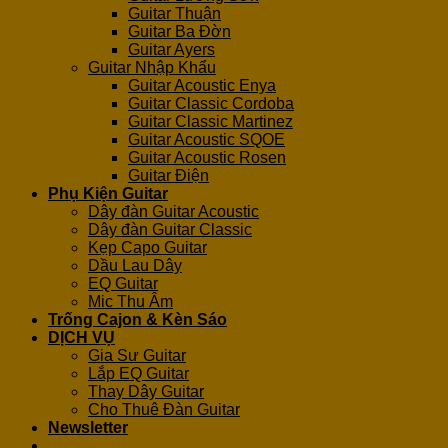
Guitar Thuận
Guitar Ba Đờn
Guitar Ayers
Guitar Nhập Khẩu
Guitar Acoustic Enya
Guitar Classic Cordoba
Guitar Classic Martinez
Guitar Acoustic SQOE
Guitar Acoustic Rosen
Guitar Điện
Phụ Kiện Guitar
Dây đàn Guitar Acoustic
Dây đàn Guitar Classic
Kẹp Capo Guitar
Dầu Lau Dây
EQ Guitar
Mic Thu Âm
Trống Cajon & Kèn Sáo
DỊCH VỤ
Gia Sư Guitar
Lắp EQ Guitar
Thay Dây Guitar
Cho Thuê Đàn Guitar
Newsletter