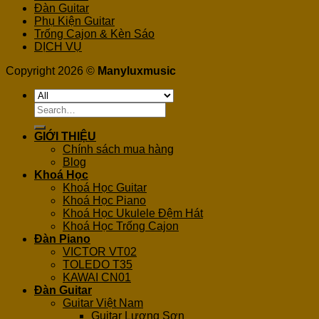
Đàn Guitar
Phụ Kiện Guitar
Trống Cajon & Kèn Sáo
DỊCH VỤ
Copyright 2026 ©
Manyluxmusic
Search
for:
GIỚI THIỆU
Chính sách mua hàng
Blog
Khoá Học
Khoá Học Guitar
Khoá Học Piano
Khoá Học Ukulele Đệm Hát
Khoá Học Trống Cajon
Đàn Piano
VICTOR VT02
TOLEDO T35
KAWAI CN01
Đàn Guitar
Guitar Việt Nam
Guitar Lương Sơn