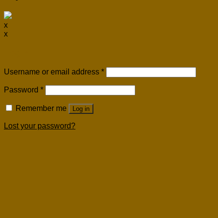
x
x
Login
Username or email address
*
Password
*
Remember me
Log in
Lost your password?