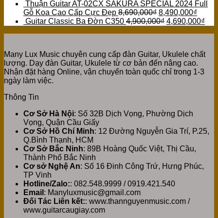
Thuận Guitar AT-02CX SAKURA SPECIAL 2024 Full
Gỗ Koa Cao Cấp Cực Đẹp
8,690,000
₫
8,490,000
₫
Guitar Classic Ba Đờn C350
4,900,000
₫
4,690,000
₫
Many Lux Music chuyên cung cấp đàn Guitar, Ukulele chất
lượng. Dạy đàn Guitar, Ukulele từ cơ bản đến nâng cao.
Nhận đặt hàng Online, vận chuyển toàn quốc chỉ trong 1-3
ngày làm việc.
Thông Tin
Cơ Sở Hà Nội
: Số 32B Dịch Vọng, Phường Dịch
Vọng, Quận Cầu Giấy
Cơ Sở Hồ Chí Minh
: 12 Đường Nguyễn Gia Trí, P.25,
Q.Bình Thạnh, HCM
Cơ Sở Bắc Ninh
: 89B Hoàng Quốc Việt, Thị Cầu,
Thành Phố Bắc Ninh
Cơ sở Nghệ An
: Số 16 Đinh Công Trứ, Hưng Phúc,
TP Vinh
Hotline/Zalo:
: 082.548.9999 / 0919.421.540
Email
: Manyluxmusic@gmail.com
Đối Tác Liên kết:
: www.thannguyenmusic.com /
www.guitarcaugiay.com