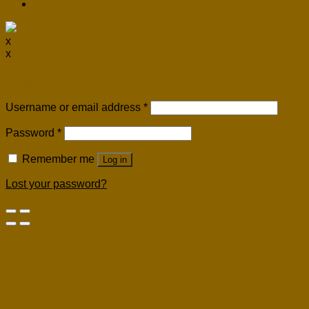
x
x
Login
Username or email address
*
Password
*
Remember me
Log in
Lost your password?