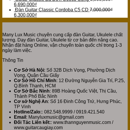
6,690,000
₫
Đàn Guitar Classic Cordoba C5 CD
7,000,000
₫
6,300,000
₫
Many Lux Music chuyên cung cấp đàn Guitar, Ukulele chất
lượng. Dạy đàn Guitar, Ukulele từ cơ bản đến nâng cao.
Nhận đặt hàng Online, vận chuyển toàn quốc chỉ trong 1-3
ngày làm việc.
Thông Tin
Cơ Sở Hà Nội
: Số 32B Dịch Vọng, Phường Dịch
Vọng, Quận Cầu Giấy
Cơ Sở Hồ Chí Minh
: 12 Đường Nguyễn Gia Trí, P.25,
Q.Bình Thạnh, HCM
Cơ Sở Bắc Ninh
: 89B Hoàng Quốc Việt, Thị Cầu,
Thành Phố Bắc Ninh
Cơ sở Nghệ An
: Số 16 Đinh Công Trứ, Hưng Phúc,
TP Vinh
Hotline/Zalo:
: 082.548.9999 / 0919.421.540
Email
: Manyluxmusic@gmail.com
Đối Tác Liên kết:
: www.thannguyenmusic.com /
www.guitarcaugiay.com