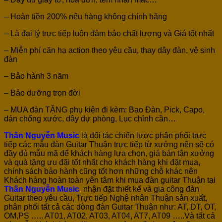
– Hoàn tiền 200% nếu hàng không chính hãng
– Là đại lý trực tiếp luôn đảm bảo chất lượng và Giá tốt nhất
– Miễn phí căn hạ action theo yêu cầu, thay dây đàn, vệ sinh
đàn
– Bảo hành 3 năm
– Bảo dưỡng trọn đời
– MUA đàn TẶNG phụ kiện đi kèm: Bao Đàn, Pick, Capo,
dán chống xước, dây dự phòng, Lục chỉnh cần…
Thân Nguyễn Music
là đối tác chiến lược phân phối trực
tiếp các mẫu đàn Guitar Thuận trực tiếp từ xưởng nên sẽ có
đầy đủ mẫu mã để khách hàng lựa chọn, giá bán tận xưởng
và quà tặng ưu đãi tốt nhất cho khách hàng khi đặt mua,
chính sách bảo hành cũng tốt hơn những chỗ khác nên
Khách hàng hoàn toàn yên tâm khi mua đàn guitar Thuận tại
Thân Nguyễn Music
,
nhận đặt thiết kế và gia công đàn
Guitar theo yêu cầu, Trực tiếp Nghệ nhân Thuận sản xuất,
phân phối tất cả các dòng đàn Guitar Thuận như: AT, DT, OT,
OM,PS ….. AT01, AT02, AT03, AT04, AT7, AT09 …..Và tất cả