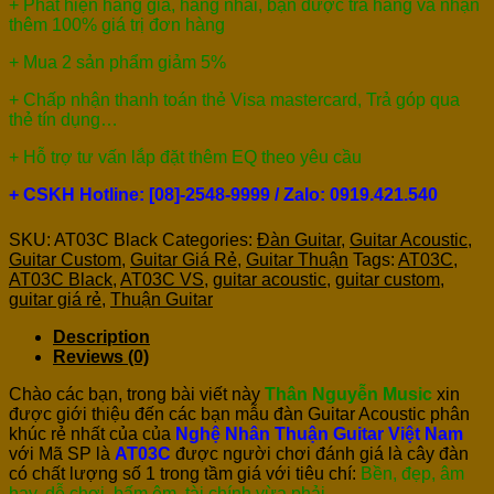
+ Phát hiện hàng giả, hàng nhái, bạn được trả hàng và nhận
thêm 100% giá trị đơn hàng
+ Mua 2 sản phẩm giảm 5%
+ Chấp nhận thanh toán thẻ Visa mastercard, Trả góp qua
thẻ tín dụng…
+ Hỗ trợ tư vấn lắp đặt thêm EQ theo yêu cầu
+ CSKH Hotline: [08]-2548-9999 / Zalo: 0919.421.540
SKU:
AT03C Black
Categories:
Đàn Guitar
,
Guitar Acoustic
,
Guitar Custom
,
Guitar Giá Rẻ
,
Guitar Thuận
Tags:
AT03C
,
AT03C Black
,
AT03C VS
,
guitar acoustic
,
guitar custom
,
guitar giá rẻ
,
Thuận Guitar
Description
Reviews (0)
Chào các bạn, trong bài viết này
Thân Nguyễn Music
xin
được giới thiệu đến các bạn mẫu đàn Guitar Acoustic phân
khúc rẻ nhất của của
Nghệ Nhân Thuận Guitar Việt Nam
với Mã SP là
AT03C
được người chơi đánh giá là cây đàn
có chất lượng số 1 trong tầm giá với tiêu chí:
Bền, đẹp, âm
hay, dễ chơi, bấm êm, tài chính vừa phải …