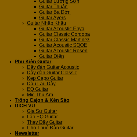
Guitar Lương Sơn
Guitar Thuận
Guitar Ba Đờn
Guitar Ayers
Guitar Nhập Khẩu
Guitar Acoustic Enya
Guitar Classic Cordoba
Guitar Classic Martinez
Guitar Acoustic SQOE
Guitar Acoustic Rosen
Guitar Điện
Phụ Kiện Guitar
Dây đàn Guitar Acoustic
Dây đàn Guitar Classic
Kẹp Capo Guitar
Dầu Lau Dây
EQ Guitar
Mic Thu Âm
Trống Cajon & Kèn Sáo
DỊCH VỤ
Gia Sư Guitar
Lắp EQ Guitar
Thay Dây Guitar
Cho Thuê Đàn Guitar
Newsletter