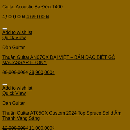
Guitar Acoustic Ba Đờn T400
4,900,000
₫
4,690,000
₫
Add to wishlist
Quick View
Đàn Guitar
Thuận Guitar AN07CX ĐẠI VIỆT – BẢN ĐẶC BIỆT GỖ
MACASSAR EBONY
30,000,000
₫
28,900,000
₫
Add to wishlist
Quick View
Đàn Guitar
Thuận Guitar AT05CX Custom 2024 Top Spruce Solid Âm
Thanh Vang Sáng
12,000,000
₫
11,000,000
₫