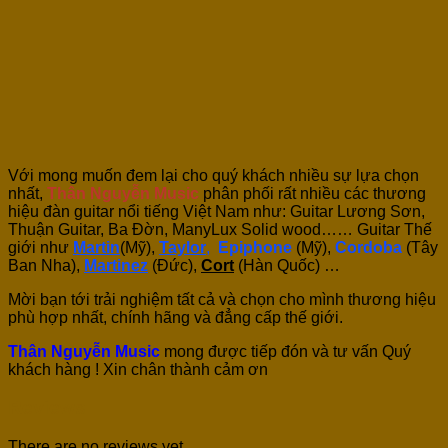
Với mong muốn đem lại cho quý khách nhiều sự lựa chọn
nhất,
Thân Nguyễn Music
phân phối rất nhiều các thương
hiệu đàn guitar nổi tiếng Việt Nam như: Guitar Lương Sơn,
Thuận Guitar, Ba Đờn, ManyLux Solid wood…… Guitar Thế
giới như
Martin
(Mỹ),
Taylor
,
Epiphone
(Mỹ),
Cordoba
(Tây
Ban Nha),
Martinez
(Đức),
Cort
(Hàn Quốc) …
Mời bạn tới trải nghiệm tất cả và chọn cho mình thương hiệu
phù hợp nhất, chính hãng và đẳng cấp thế giới.
Thân Nguyễn Music
mong được tiếp đón và tư vấn Quý
khách hàng ! Xin chân thành cảm ơn
Reviews
There are no reviews yet.