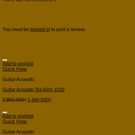
Be the first to review “Thuận Guitar AT03C
Black 2024 Màu Rêu Đen Khói Rất Đẹp”
You must be
logged in
to post a review.
Related products
Add to wishlist
Quick View
Guitar Acoustic
Guitar Acoustic Ba Đờn J200
2,800,000
₫
2,490,000
₫
Add to wishlist
Quick View
Guitar Acoustic