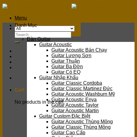
Skip
to
content
Menu
Danh Mục
Search
Đàn Guitar
for:
Guitar Acoustic
Guitar Acoustic Bán Chạy
Guitar Lương Sơn
Guitar Thuận
Guitar Ba Đờn
Guitar Có EQ
Guitar Nhập Khẩu
Guitar Classic Cordoba
Guitar Classic Martinez Đức
Cart
Guitar Acoustic Washburn Mỹ
Guitar Acoustic Enya
No products in the cart.
Guitar Acoustic Taylor
Guitar Acoustic Martin
Guitar Custom Đặc Biệt
Guitar Acoustic Thùng Mỏng
Guitar Classic Thùng Mỏng
Guitar Cao Cấp