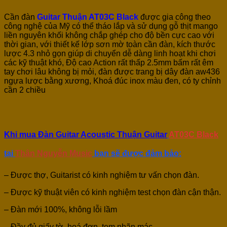
Cần đàn
Guitar Thuận AT03C Black
được gia công theo
công nghệ của Mỹ có thể tháo lắp và sử dụng gỗ thịt mango
liền nguyên khối không chắp ghép cho độ bền cực cao với
thời gian, với
thiết kế lớp sơn mờ toàn cần đàn, kích thước
lược 4.3 nhỏ gọn giúp di chuyển dễ dàng linh hoạt khi chơi
các kỹ thuật khó, Độ cao Action rất thấp 2.5mm bấm rất êm
tay chơi lâu không bị mỏi, đàn được trang bị dây đàn aw436
ngựa lược bằng xương, Khoá đúc inox màu đen, có ty chỉnh
cần 2 chiều
Khi mua Đàn Guitar Acoustic Thuận Guitar
AT03C Black
tại
Thân Nguyễn Music
bạn sẽ được đảm bảo:
– Được thợ, Guitarist có kinh nghiệm tư vấn chọn đàn.
– Được kỹ thuật viên có kinh nghiệm test chọn đàn cận thận.
– Đàn mới 100%, không lỗi lầm
– Đầy đủ giấy tờ, hoá đơn, tem nhãn mác…