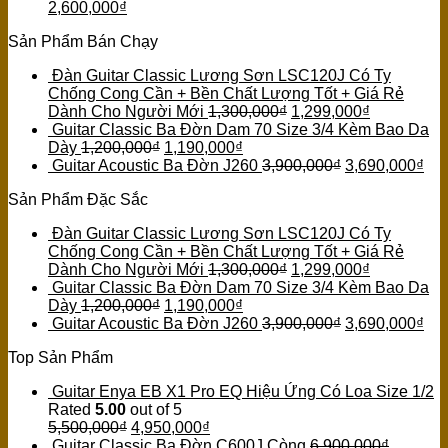
2,600,000
₫
Sản Phẩm Bán Chạy
Đàn Guitar Classic Lương Sơn LSC120J Có Ty
Chống Cong Cần + Bền Chất Lượng Tốt + Giá Rẻ
Dành Cho Người Mới
1,300,000
₫
1,299,000
₫
Guitar Classic Ba Đờn Dam 70 Size 3/4 Kèm Bao Da
Dày
1,200,000
₫
1,190,000
₫
Guitar Acoustic Ba Đờn J260
3,900,000
₫
3,690,000
₫
Sản Phẩm Đặc Sắc
Đàn Guitar Classic Lương Sơn LSC120J Có Ty
Chống Cong Cần + Bền Chất Lượng Tốt + Giá Rẻ
Dành Cho Người Mới
1,300,000
₫
1,299,000
₫
Guitar Classic Ba Đờn Dam 70 Size 3/4 Kèm Bao Da
Dày
1,200,000
₫
1,190,000
₫
Guitar Acoustic Ba Đờn J260
3,900,000
₫
3,690,000
₫
Top Sản Phẩm
Guitar Enya EB X1 Pro EQ Hiệu Ứng Có Loa Size 1/2
Rated
5.00
out of 5
5,500,000
₫
4,950,000
₫
Guitar Classic Ba Đờn C600J Còng
6,900,000
₫