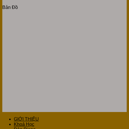
Bản Đồ
GIỚI THIỆU
Khoá Học