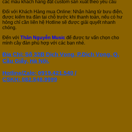
các mẫu khách hàng đặt custom sản xuất theo yêu cầu
Đối với Khách Hàng mua Online: Nhận hàng từ bưu điện,
được kiểm tra đàn tại chỗ trước khi thanh toán, nếu có hư
hỏng chỉ cần liên hệ Hotline sẽ được giải quyết nhanh
chóng.
Đến với
Thân Nguyễn Music
để được tư vấn chọn cho
mình cây đàn phù hợp với các bạn nhé.
Địa Chỉ: Số 32B Dịch Vọng, P.Dịch Vọng, Q.
Cầu Giấy, Hà Nội.
Hotline/Zalo: 0919.421.540 /
CSKH:
082.548.9999