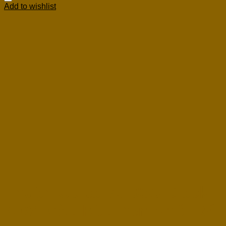
Add to wishlist
Thuận Guitar AT03C Black
2024 Màu Rêu Đen Khói Rất