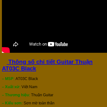
✅
Thông số chi tiết Guitar Thuận
AT03C Black
– MSP:
AT03C Black
– Xuất xứ:
Việt Nam
– Thương hiệu:
Thuận Guitar
– Kiểu sơn:
Sơn mờ toàn thân