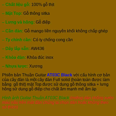
– Chất liệu gỗ:
100% gỗ thịt
– Mặt Top:
Gỗ thông sitka
– Lưng và hông:
Gỗ điệp
– Cần đàn:
Gỗ mango liền nguyên khối không chắp ghép
– Ty chỉnh cần:
Có ty chống cong cần
– Dây lắp sẵn:
AW436
– Khóa đàn:
Khóa đúc inox
– Nhựa lược:
Xương
Phiên bản Thuận Guitar
AT03C Black
với cấu hình cơ bản
của cây đàn là một cây đàn Full solid (hoàn toàn được làm
bằng gỗ thịt) mặt Top được sử dụng gỗ thông sitka + lưng
hông sử dụng gỗ điệp cho chất âm mạnh mẽ ấm áp
Hình ảnh Guitar Thuận AT03C Black
(miếng dán chống xước
màu nâu trên mặt đàn chúng ta chọn dán hoặc không theo
sở thích)