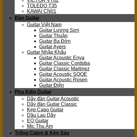
VICTOR VT02
TOLEDO T35
KAWAI CN01
Đàn Guitar
Guitar Việt Nam
Guitar Lương Sơn
Guitar Thuận
Guitar Ba Đờn
Guitar Ayers
Guitar Nhập Khẩu
Guitar Acoustic Enya
Guitar Classic Cordoba
Guitar Classic Martinez
Guitar Acoustic SQOE
Guitar Acoustic Rosen
Guitar Điện
Phụ Kiện Guitar
Dây đàn Guitar Acoustic
Dây đàn Guitar Classic
Kẹp Capo Guitar
Dầu Lau Dây
EQ Guitar
Mic Thu Âm
Trống Cajon & Kèn Sáo