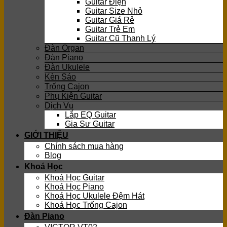
Guitar Điện
Guitar Size Nhỏ
Guitar Giá Rẻ
Guitar Trẻ Em
Guitar Cũ Thanh Lý
Đàn Organ
Đàn Piano
Đàn Ukulele
Kèn Sáo
Trống Cajon
Phụ Kiện Guitar
Dịch Vụ
Lắp EQ Guitar
Gia Sư Guitar
GIỚI THIỆU
Chính sách mua hàng
Blog
Khoá Học
Khoá Học Guitar
Khoá Học Piano
Khoá Học Ukulele Đệm Hát
Khoá Học Trống Cajon
Đàn Piano