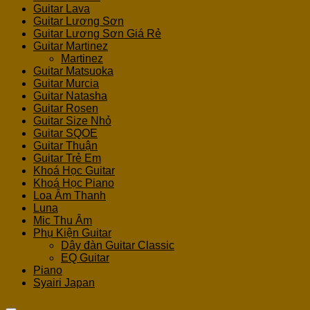
Guitar Lava
Guitar Lương Sơn
Guitar Lương Sơn Giá Rẻ
Guitar Martinez
Martinez
Guitar Matsuoka
Guitar Murcia
Guitar Natasha
Guitar Rosen
Guitar Size Nhỏ
Guitar SQOE
Guitar Thuận
Guitar Trẻ Em
Khoá Học Guitar
Khoá Học Piano
Loa Âm Thanh
Luna
Mic Thu Âm
Phụ Kiện Guitar
Dây đàn Guitar Classic
EQ Guitar
Piano
Syairi Japan