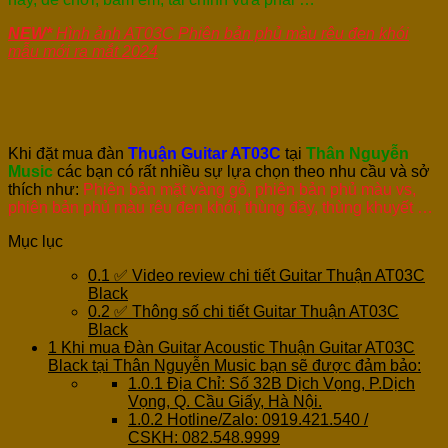
NEW*
Hình ảnh AT03C Phiên bản phủ màu rêu đen khói
mẫu mới ra mắt 2024
Khi đặt mua đàn
Thuận Guitar
AT03C
tại
Thân Nguyễn
Music
các bạn có rất nhiều sự lựa chọn theo nhu cầu và sở
thích như:
Phiên bản mặt vàng gỗ, phiên bản phủ màu vs,
phiên bản phủ màu rêu đen khói, thùng đầy, thùng khuyết …
Mục lục
0.1
✅ Video review chi tiết Guitar Thuận AT03C
Black
0.2
✅ Thông số chi tiết Guitar Thuận AT03C
Black
1
Khi mua Đàn Guitar Acoustic Thuận Guitar AT03C
Black tại Thân Nguyễn Music bạn sẽ được đảm bảo:
1.0.1
Địa Chỉ: Số 32B Dịch Vọng, P.Dịch
Vọng, Q. Cầu Giấy, Hà Nội.
1.0.2
Hotline/Zalo: 0919.421.540 /
CSKH: 082.548.9999