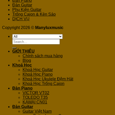
Đàn Piano
Đàn Guitar
Phụ Kiện Guitar
Trống Cajon & Kèn Sáo
DỊCH VỤ
Copyright 2026 ©
Manyluxmusic
Search
for:
GIỚI THIỆU
Chính sách mua hàng
Blog
Khoá Học
Khoá Học Guitar
Khoá Học Piano
Khoá Học Ukulele Đệm Hát
Khoá Học Trống Cajon
Đàn Piano
VICTOR VT02
TOLEDO T35
KAWAI CN01
Đàn Guitar
Guitar Việt Nam