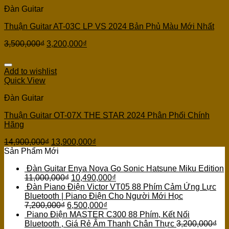
Đàn Guitar
Thuận Guitar AT-03C LP VS 2024 Bản Phủ Màu Mới Nhất
3,500,000
₫
3,200,000
₫
Add to wishlist
Quick View
Đàn Guitar
Thuận Guitar OT-07X THE STAR 2024 Phân Phối Chính
Hãng
14,900,000
₫
13,900,000
₫
Sản Phẩm Mới
Đàn Guitar Enya Nova Go Sonic Hatsune Miku Edition
11,000,000
₫
10,490,000
₫
Đàn Piano Điện Victor VT05 88 Phím Cảm Ứng Lực
Bluetooth | Piano Điện Cho Người Mới Học
7,200,000
₫
6,500,000
₫
Piano Điện MASTER C300 88 Phím, Kết Nối
Bluetooth , Giá Rẻ Âm Thanh Chân Thực
3,200,000
₫