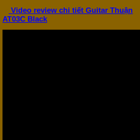
✅
Video review chi tiết Guitar Thuận
AT03C Black