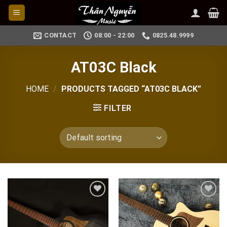
Skip
to
content
CONTACT
08:00 - 22:00
0825.48.9999
AT03C Black
HOME
/
PRODUCTS TAGGED “AT03C BLACK”
FILTER
Add to
Add to
wishlist
wishlist