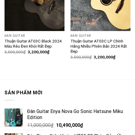
ĐÀN GUITAR
ĐÀN GUITAR
Thuận Guitar AT03C Black 2024
Thuận Guitar AT03C LP Chính
Màu Rêu Đen Khói Rất Đẹp
Hãng Nhiều Phiên Bản 2024 Rất
Đẹp
3,500,000
₫
3,200,000
₫
3,500,000
₫
3,200,000
₫
SẢN PHẨM MỚI
Đàn Guitar Enya Nova Go Sonic Hatsune Miku
Edition
11,000,000
₫
10,490,000
₫