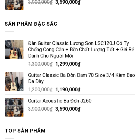
3,900,000
₫
3,690,000
₫
SẢN PHẨM ĐẶC SẮC
Đàn Guitar Classic Lương Sơn LSC120J Có Ty
Chống Cong Cần + Bền Chất Lượng Tốt + Giá Rẻ
Dành Cho Người Mới
1,300,000
₫
1,299,000
₫
Guitar Classic Ba Đờn Dam 70 Size 3/4 Kèm Bao
Da Dày
1,200,000
₫
1,190,000
₫
Guitar Acoustic Ba Đờn J260
3,900,000
₫
3,690,000
₫
TOP SẢN PHẨM