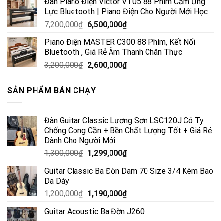
Đàn Piano Điện Victor VT05 88 Phím Cảm Ứng
Lực Bluetooth | Piano Điện Cho Người Mới Học
7,200,000
₫
6,500,000
₫
Piano Điện MASTER C300 88 Phím, Kết Nối
Bluetooth , Giá Rẻ Âm Thanh Chân Thực
3,200,000
₫
2,600,000
₫
SẢN PHẨM BÁN CHẠY
Đàn Guitar Classic Lương Sơn LSC120J Có Ty
Chống Cong Cần + Bền Chất Lượng Tốt + Giá Rẻ
Dành Cho Người Mới
1,300,000
₫
1,299,000
₫
Guitar Classic Ba Đờn Dam 70 Size 3/4 Kèm Bao
Da Dày
1,200,000
₫
1,190,000
₫
Guitar Acoustic Ba Đờn J260