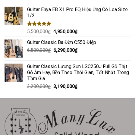
Guitar Enya EB X1 Pro EQ Hiệu Ứng Có Loa Size
1/2
Rated
5.00
5,500,000
₫
4,950,000
₫
out of 5
Guitar Classic Ba Đờn C550 Điệp
6,500,000
₫
6,290,000
₫
Guitar Classic Lương Sơn LSC250J Full Gỗ Thịt
Gỗ Âm Hay, Bền Theo Thời Gian, Tốt Nhất Trong
Tầm Giá
3,200,000
₫
3,190,000
₫