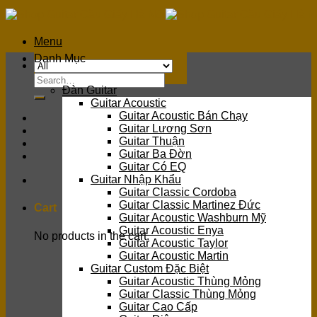
Skip
to
content
Menu
Danh Mục
Search
Đàn Guitar
for:
Guitar Acoustic
Guitar Acoustic Bán Chạy
Guitar Lương Sơn
Guitar Thuận
Guitar Ba Đờn
Guitar Có EQ
Guitar Nhập Khẩu
Guitar Classic Cordoba
Guitar Classic Martinez Đức
Cart
Guitar Acoustic Washburn Mỹ
Guitar Acoustic Enya
No products in the cart.
Guitar Acoustic Taylor
Guitar Acoustic Martin
Guitar Custom Đặc Biệt
Guitar Acoustic Thùng Mỏng
Guitar Classic Thùng Mỏng
Guitar Cao Cấp