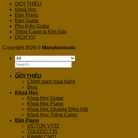
GIỚI THIỆU
Khoá Học
Đàn Piano
Đàn Guitar
Phụ Kiện Guitar
Trống Cajon & Kèn Sáo
DỊCH VỤ
Copyright 2026 ©
Manyluxmusic
Search
for:
GIỚI THIỆU
Chính sách mua hàng
Blog
Khoá Học
Khoá Học Guitar
Khoá Học Piano
Khoá Học Ukulele Đệm Hát
Khoá Học Trống Cajon
Đàn Piano
VICTOR VT02
TOLEDO T35
KAWAI CN01