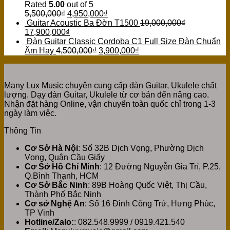
Rated
5.00
out of 5
5,500,000
₫
4,950,000
₫
Guitar Acoustic Ba Đờn T1500
19,000,000
₫
17,900,000
₫
Đàn Guitar Classic Cordoba C1 Full Size Đàn Chuẩn
Âm Hay
4,500,000
₫
3,900,000
₫
Many Lux Music chuyên cung cấp đàn Guitar, Ukulele chất
lượng. Dạy đàn Guitar, Ukulele từ cơ bản đến nâng cao.
Nhận đặt hàng Online, vận chuyển toàn quốc chỉ trong 1-3
ngày làm việc.
Thông Tin
Cơ Sở Hà Nội
: Số 32B Dịch Vọng, Phường Dịch
Vọng, Quận Cầu Giấy
Cơ Sở Hồ Chí Minh
: 12 Đường Nguyễn Gia Trí, P.25,
Q.Bình Thạnh, HCM
Cơ Sở Bắc Ninh
: 89B Hoàng Quốc Việt, Thị Cầu,
Thành Phố Bắc Ninh
Cơ sở Nghệ An
: Số 16 Đinh Công Trứ, Hưng Phúc,
TP Vinh
Hotline/Zalo:
: 082.548.9999 / 0919.421.540