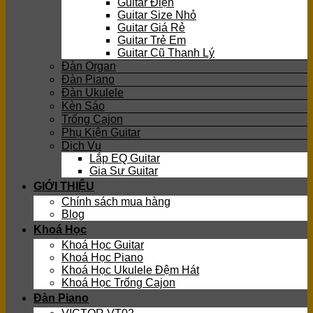
Guitar Điện
Guitar Size Nhỏ
Guitar Giá Rẻ
Guitar Trẻ Em
Guitar Cũ Thanh Lý
Đàn Organ
Đàn Piano
Đàn Ukulele
Kèn Sáo
Trống Cajon
Phụ Kiện Guitar
Dịch Vụ
Lắp EQ Guitar
Gia Sư Guitar
GIỚI THIỆU
Chính sách mua hàng
Blog
Khoá Học
Khoá Học Guitar
Khoá Học Piano
Khoá Học Ukulele Đệm Hát
Khoá Học Trống Cajon
Đàn Piano