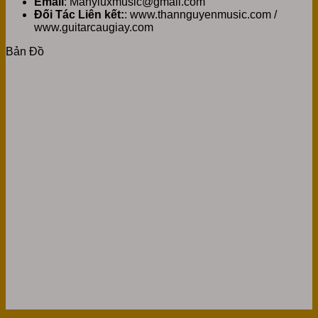
Email
: Manyluxmusic@gmail.com
Đối Tác Liên kết:
: www.thannguyenmusic.com /
www.guitarcaugiay.com
Bản Đồ