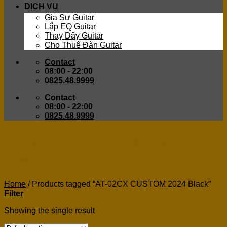
DỊCH VỤ
Gia Sư Guitar
Lắp EQ Guitar
Thay Dây Guitar
Cho Thuê Đàn Guitar
Contact
08:00 - 22:00
0825.48.9999
Contact
08:00 - 22:00
0825.48.9999
AT-02CX CUSTOM 2024
Black
Home
/
Products tagged “AT-02CX CUSTOM 2024 Black”
Filter
Showing the single result