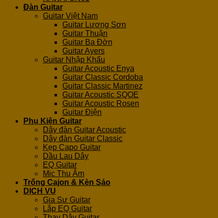
Đàn Guitar
Guitar Việt Nam
Guitar Lương Sơn
Guitar Thuận
Guitar Ba Đờn
Guitar Ayers
Guitar Nhập Khẩu
Guitar Acoustic Enya
Guitar Classic Cordoba
Guitar Classic Martinez
Guitar Acoustic SQOE
Guitar Acoustic Rosen
Guitar Điện
Phụ Kiện Guitar
Dây đàn Guitar Acoustic
Dây đàn Guitar Classic
Kẹp Capo Guitar
Dầu Lau Dây
EQ Guitar
Mic Thu Âm
Trống Cajon & Kèn Sáo
DỊCH VỤ
Gia Sư Guitar
Lắp EQ Guitar
Thay Dây Guitar