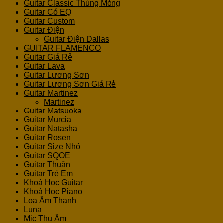
Guitar Classic Thùng Mỏng
Guitar Có EQ
Guitar Custom
Guitar Điện
Guitar Điện Dallas
GUITAR FLAMENCO
Guitar Giá Rẻ
Guitar Lava
Guitar Lương Sơn
Guitar Lương Sơn Giá Rẻ
Guitar Martinez
Martinez
Guitar Matsuoka
Guitar Murcia
Guitar Natasha
Guitar Rosen
Guitar Size Nhỏ
Guitar SQOE
Guitar Thuận
Guitar Trẻ Em
Khoá Học Guitar
Khoá Học Piano
Loa Âm Thanh
Luna
Mic Thu Âm