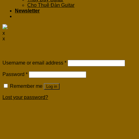
Cho Thuê Đàn Guitar
Newsletter
x
x
Login
Username or email address
*
Password
*
Remember me
Log in
Lost your password?