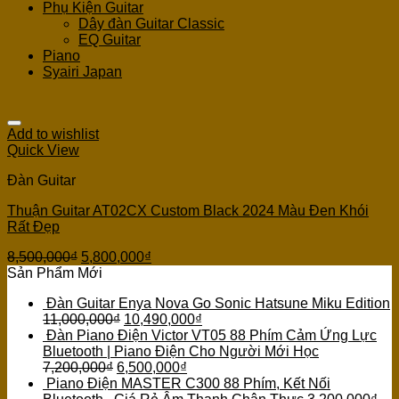
Phụ Kiện Guitar
Dây đàn Guitar Classic
EQ Guitar
Piano
Syairi Japan
Add to wishlist
Quick View
Đàn Guitar
Thuận Guitar AT02CX Custom Black 2024 Màu Đen Khói
Rất Đẹp
8,500,000
₫
5,800,000
₫
Sản Phẩm Mới
Đàn Guitar Enya Nova Go Sonic Hatsune Miku Edition
11,000,000
₫
10,490,000
₫
Đàn Piano Điện Victor VT05 88 Phím Cảm Ứng Lực
Bluetooth | Piano Điện Cho Người Mới Học
7,200,000
₫
6,500,000
₫
Piano Điện MASTER C300 88 Phím, Kết Nối