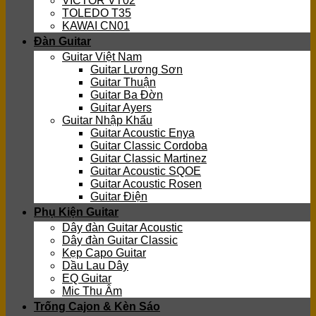
VICTOR VT02
TOLEDO T35
KAWAI CN01
Đàn Guitar
Guitar Việt Nam
Guitar Lương Sơn
Guitar Thuận
Guitar Ba Đờn
Guitar Ayers
Guitar Nhập Khẩu
Guitar Acoustic Enya
Guitar Classic Cordoba
Guitar Classic Martinez
Guitar Acoustic SQOE
Guitar Acoustic Rosen
Guitar Điện
Phụ Kiện Guitar
Dây đàn Guitar Acoustic
Dây đàn Guitar Classic
Kẹp Capo Guitar
Dầu Lau Dây
EQ Guitar
Mic Thu Âm
Trống Cajon & Kèn Sáo