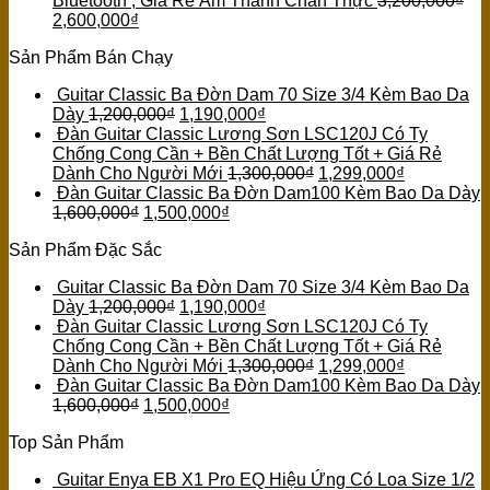
Bluetooth , Giá Rẻ Âm Thanh Chân Thực
3,200,000
₫
2,600,000
₫
Sản Phẩm Bán Chạy
Guitar Classic Ba Đờn Dam 70 Size 3/4 Kèm Bao Da
Dày
1,200,000
₫
1,190,000
₫
Đàn Guitar Classic Lương Sơn LSC120J Có Ty
Chống Cong Cần + Bền Chất Lượng Tốt + Giá Rẻ
Dành Cho Người Mới
1,300,000
₫
1,299,000
₫
Đàn Guitar Classic Ba Đờn Dam100 Kèm Bao Da Dày
1,600,000
₫
1,500,000
₫
Sản Phẩm Đặc Sắc
Guitar Classic Ba Đờn Dam 70 Size 3/4 Kèm Bao Da
Dày
1,200,000
₫
1,190,000
₫
Đàn Guitar Classic Lương Sơn LSC120J Có Ty
Chống Cong Cần + Bền Chất Lượng Tốt + Giá Rẻ
Dành Cho Người Mới
1,300,000
₫
1,299,000
₫
Đàn Guitar Classic Ba Đờn Dam100 Kèm Bao Da Dày
1,600,000
₫
1,500,000
₫
Top Sản Phẩm
Guitar Enya EB X1 Pro EQ Hiệu Ứng Có Loa Size 1/2