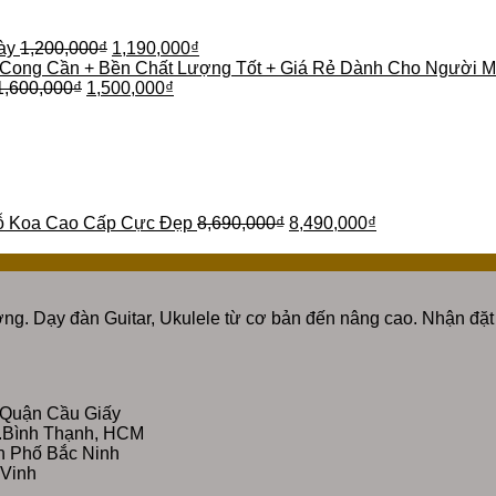
ày
1,200,000
₫
1,190,000
₫
 Cong Cần + Bền Chất Lượng Tốt + Giá Rẻ Dành Cho Người M
1,600,000
₫
1,500,000
₫
ỗ Koa Cao Cấp Cực Đẹp
8,690,000
₫
8,490,000
₫
ng. Dạy đàn Guitar, Ukulele từ cơ bản đến nâng cao. Nhận đặt 
 Quận Cầu Giấy
Q.Bình Thạnh, HCM
nh Phố Bắc Ninh
 Vinh