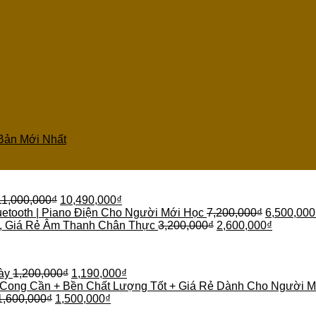
Bản Mới Nhất
11,000,000
₫
10,490,000
₫
etooth | Piano Điện Cho Người Mới Học
7,200,000
₫
6,500,000
 , Giá Rẻ Âm Thanh Chân Thực
3,200,000
₫
2,600,000
₫
ày
1,200,000
₫
1,190,000
₫
 Cong Cần + Bền Chất Lượng Tốt + Giá Rẻ Dành Cho Người M
1,600,000
₫
1,500,000
₫