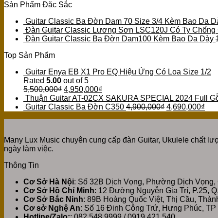
Sản Phẩm Đặc Sắc
Guitar Classic Ba Đờn Dam 70 Size 3/4 Kèm Bao Da D
Đàn Guitar Classic Lương Sơn LSC120J Có Ty Chống
Đàn Guitar Classic Ba Đờn Dam100 Kèm Bao Da Dày
Top Sản Phẩm
Guitar Enya EB X1 Pro EQ Hiệu Ứng Có Loa Size 1/2
Rated
5.00
out of 5
5,500,000
₫
4,950,000
₫
Thuận Guitar AT-02CX SAKURA SPECIAL 2024 Full G
Guitar Classic Ba Đờn C350
4,900,000
₫
4,690,000
₫
Many Lux Music chuyên cung cấp đàn Guitar, Ukulele chất lượ
ngày làm việc.
Thông Tin
Cơ Sở Hà Nội
: Số 32B Dịch Vọng, Phường Dịch Vọng,
Cơ Sở Hồ Chí Minh
: 12 Đường Nguyễn Gia Trí, P.25, 
Cơ Sở Bắc Ninh
: 89B Hoàng Quốc Việt, Thị Cầu, Thà
Cơ sở Nghệ An
: Số 16 Đinh Công Trứ, Hưng Phúc, TP
Hotline/Zalo:
: 082.548.9999 / 0919.421.540