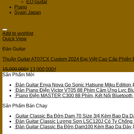
EQ Guitar
Piano
Syairi Japan
Add to wishlist
Quick View
Đàn Guitar
Thuận Guitar AT07CX Custom 2024 Đại Việt Cao Cấp Phiên 
15,000,000
₫
13,000,000
₫
Sản Phẩm Mới
Đàn Guitar Enya Nova Go Sonic Hatsune Miku Edition
Đàn Piano Điện Victor VT05 88 Phím Cảm Ứng Lực Blu
Piano Điện MASTER C300 88 Phím, Kết Nối Bluetooth
Sản Phẩm Bán Chạy
Guitar Classic Ba Đờn Dam 70 Size 3/4 Kèm Bao Da D
Đàn Guitar Classic Lương Sơn LSC120J Có Ty Chống
Đàn Guitar Classic Ba Đờn Dam100 Kèm Bao Da Dày