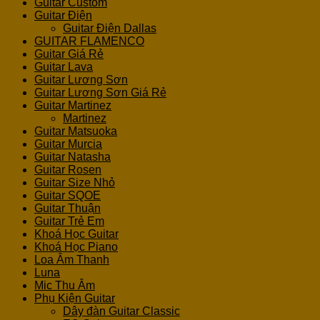
Guitar Custom
Guitar Điện
Guitar Điện Dallas
GUITAR FLAMENCO
Guitar Giá Rẻ
Guitar Lava
Guitar Lương Sơn
Guitar Lương Sơn Giá Rẻ
Guitar Martinez
Martinez
Guitar Matsuoka
Guitar Murcia
Guitar Natasha
Guitar Rosen
Guitar Size Nhỏ
Guitar SQOE
Guitar Thuận
Guitar Trẻ Em
Khoá Học Guitar
Khoá Học Piano
Loa Âm Thanh
Luna
Mic Thu Âm
Phụ Kiện Guitar
Dây đàn Guitar Classic