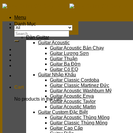
Skip
to
content
Menu
Danh Mục
Search
Đàn Guitar
for:
Guitar Acoustic
Guitar Acoustic Bán Chạy
Guitar Lương Sơn
Guitar Thuận
Guitar Ba Đờn
Guitar Có EQ
Guitar Nhập Khẩu
Guitar Classic Cordoba
Guitar Classic Martinez Đức
Cart
Guitar Acoustic Washburn Mỹ
Guitar Acoustic Enya
No products in the cart.
Guitar Acoustic Taylor
Guitar Acoustic Martin
Guitar Custom Đặc Biệt
Guitar Acoustic Thùng Mỏng
Guitar Classic Thùng Mỏng
Guitar Cao Cấp