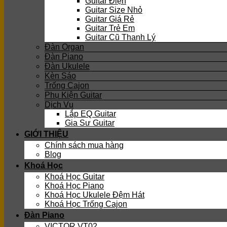
Guitar Điện
Guitar Size Nhỏ
Guitar Giá Rẻ
Guitar Trẻ Em
Guitar Cũ Thanh Lý
Đàn Organ
Đàn Piano
Đàn Ukulele
Kèn Sáo
Trống Cajon
Phụ Kiện Guitar
Dịch Vụ
Lắp EQ Guitar
Gia Sư Guitar
GIỚI THIỆU
Chính sách mua hàng
Blog
Khoá Học
Khoá Học Guitar
Khoá Học Piano
Khoá Học Ukulele Đệm Hát
Khoá Học Trống Cajon
Đàn Piano
VICTOR VT02