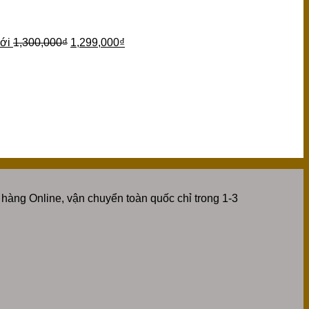
ới
1,300,000
₫
1,299,000
₫
hàng Online, vận chuyển toàn quốc chỉ trong 1-3