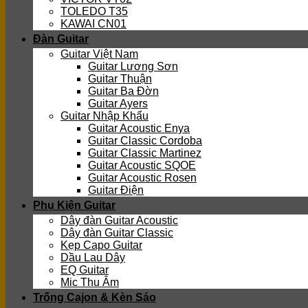
TOLEDO T35
KAWAI CN01
Đàn Guitar
Guitar Việt Nam
Guitar Lương Sơn
Guitar Thuận
Guitar Ba Đờn
Guitar Ayers
Guitar Nhập Khẩu
Guitar Acoustic Enya
Guitar Classic Cordoba
Guitar Classic Martinez
Guitar Acoustic SQOE
Guitar Acoustic Rosen
Guitar Điện
Phụ Kiện Guitar
Dây đàn Guitar Acoustic
Dây đàn Guitar Classic
Kẹp Capo Guitar
Dầu Lau Dây
EQ Guitar
Mic Thu Âm
Trống Cajon & Kèn Sáo