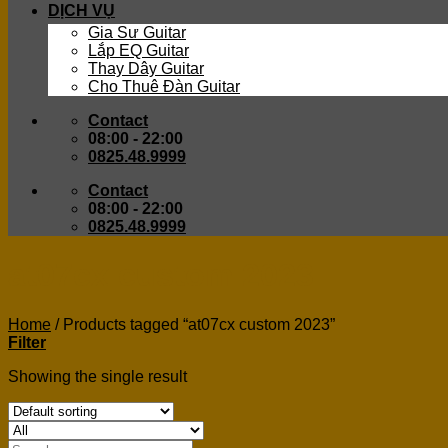
DỊCH VỤ
Gia Sư Guitar
Lắp EQ Guitar
Thay Dây Guitar
Cho Thuê Đàn Guitar
Contact
08:00 - 22:00
0825.48.9999
Contact
08:00 - 22:00
0825.48.9999
at07cx custom 2023
Home
/
Products tagged “at07cx custom 2023”
Filter
Showing the single result
Search