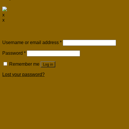
x
x
Login
Username or email address
*
Password
*
Remember me
Log in
Lost your password?