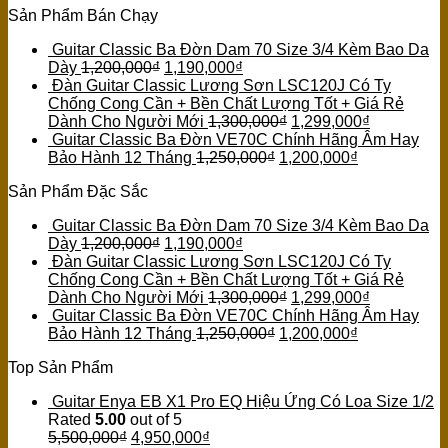
Sản Phẩm Bán Chạy
Guitar Classic Ba Đờn Dam 70 Size 3/4 Kèm Bao Da
Dày
1,200,000
₫
1,190,000
₫
Đàn Guitar Classic Lương Sơn LSC120J Có Ty
Chống Cong Cần + Bền Chất Lượng Tốt + Giá Rẻ
Dành Cho Người Mới
1,300,000
₫
1,299,000
₫
Guitar Classic Ba Đờn VE70C Chính Hãng Âm Hay
Bảo Hành 12 Tháng
1,250,000
₫
1,200,000
₫
Sản Phẩm Đặc Sắc
Guitar Classic Ba Đờn Dam 70 Size 3/4 Kèm Bao Da
Dày
1,200,000
₫
1,190,000
₫
Đàn Guitar Classic Lương Sơn LSC120J Có Ty
Chống Cong Cần + Bền Chất Lượng Tốt + Giá Rẻ
Dành Cho Người Mới
1,300,000
₫
1,299,000
₫
Guitar Classic Ba Đờn VE70C Chính Hãng Âm Hay
Bảo Hành 12 Tháng
1,250,000
₫
1,200,000
₫
Top Sản Phẩm
Guitar Enya EB X1 Pro EQ Hiệu Ứng Có Loa Size 1/2
Rated
5.00
out of 5
5,500,000
₫
4,950,000
₫