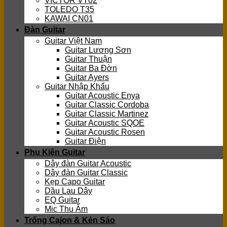
VICTOR VT02
TOLEDO T35
KAWAI CN01
Đàn Guitar
Guitar Việt Nam
Guitar Lương Sơn
Guitar Thuận
Guitar Ba Đờn
Guitar Ayers
Guitar Nhập Khẩu
Guitar Acoustic Enya
Guitar Classic Cordoba
Guitar Classic Martinez
Guitar Acoustic SQOE
Guitar Acoustic Rosen
Guitar Điện
Phụ Kiện Guitar
Dây đàn Guitar Acoustic
Dây đàn Guitar Classic
Kẹp Capo Guitar
Dầu Lau Dây
EQ Guitar
Mic Thu Âm
Trống Cajon & Kèn Sáo