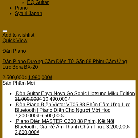
EQ Guitar
Piano
Syairi Japan
Add to wishlist
Quick View
Đàn Piano
Đàn Piano Dương Cầm Điện Tử Gấp 88 Phím Cảm Ứng
Lực Bora BX-20
2,500,000
₫
1,990,000
₫
Sản Phẩm Mới
Đàn Guitar Enya Nova Go Sonic Hatsune Miku Edition
11,000,000
₫
10,490,000
₫
Đàn Piano Điện Victor VT05 88 Phím Cảm Ứng Lực
Bluetooth | Piano Điện Cho Người Mới Học
7,200,000
₫
6,500,000
₫
Piano Điện MASTER C300 88 Phím, Kết Nối
Bluetooth , Giá Rẻ Âm Thanh Chân Thực
3,200,000
₫
2,600,000
₫