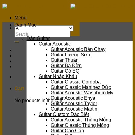
Skip
to
content
Menu
Danh Mục
Search
Đàn Guitar
for:
Guitar Acoustic
Guitar Acoustic Bán Chạy
Guitar Lương Sơn
Guitar Thuận
Guitar Ba Đờn
Guitar Có EQ
Guitar Nhập Khẩu
Guitar Classic Cordoba
Guitar Classic Martinez Đức
Cart
Guitar Acoustic Washburn Mỹ
Guitar Acoustic Enya
No products in the cart.
Guitar Acoustic Taylor
Guitar Acoustic Martin
Guitar Custom Đặc Biệt
Guitar Acoustic Thùng Mỏng
Guitar Classic Thùng Mỏng
Guitar Cao Cấp