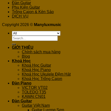
Đàn Guitar
Phụ Kiện Guitar
Trống Cajon & Kèn Sáo
DỊCH VỤ
Copyright 2026 ©
Manyluxmusic
Search
for:
GIỚI THIỆU
Chính sách mua hàng
Blog
Khoá Học
Khoá Học Guitar
Khoá Học Piano
Khoá Học Ukulele Đệm Hát
Khoá Học Trống Cajon
Đàn Piano
VICTOR VT02
TOLEDO T35
KAWAI CN01
Đàn Guitar
Guitar Việt Nam
Guitar Lương Sơn