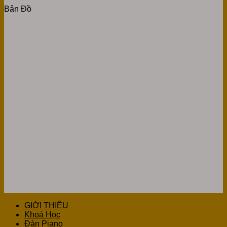
Bản Đồ
GIỚI THIỆU
Khoá Học
Đàn Piano