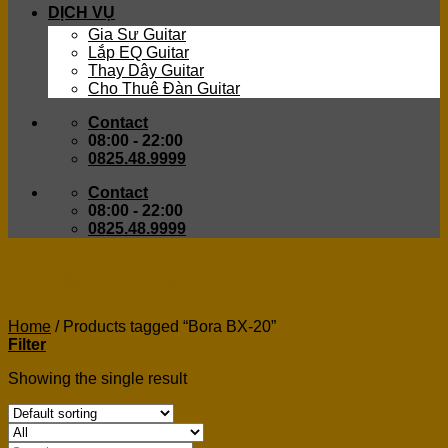
DỊCH VỤ
Gia Sư Guitar
Lắp EQ Guitar
Thay Dây Guitar
Cho Thuê Đàn Guitar
Contact
08:00 - 22:00
0825.48.9999
Contact
08:00 - 22:00
0825.48.9999
Bora BX-20
Home
/
Products tagged “Bora BX-20”
Filter
Showing the single result