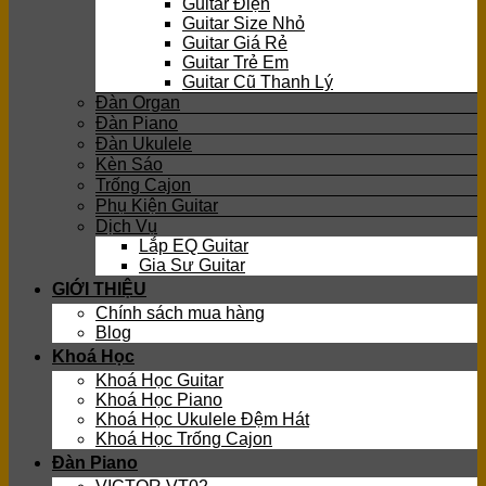
Guitar Điện
Guitar Size Nhỏ
Guitar Giá Rẻ
Guitar Trẻ Em
Guitar Cũ Thanh Lý
Đàn Organ
Đàn Piano
Đàn Ukulele
Kèn Sáo
Trống Cajon
Phụ Kiện Guitar
Dịch Vụ
Lắp EQ Guitar
Gia Sư Guitar
GIỚI THIỆU
Chính sách mua hàng
Blog
Khoá Học
Khoá Học Guitar
Khoá Học Piano
Khoá Học Ukulele Đệm Hát
Khoá Học Trống Cajon
Đàn Piano