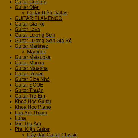
Guitar Custom
Guitar Điện
Guitar Điện Dallas
GUITAR FLAMENCO
Guitar Giá Rẻ
Guitar Lava
Guitar Lương Sơn
Guitar Lương Sơn Giá Rẻ
Guitar Martinez
Martinez
Guitar Matsuoka
Guitar Murcia
Guitar Natasha
Guitar Rosen
Guitar Size Nhỏ
Guitar SQOE
Guitar Thuận
Guitar Trẻ Em
Khoá Học Guitar
Khoá Học Piano
Loa Âm Thanh
Luna
Mic Thu Âm
Phụ Kiện Guitar
Dây đàn Guitar Classic