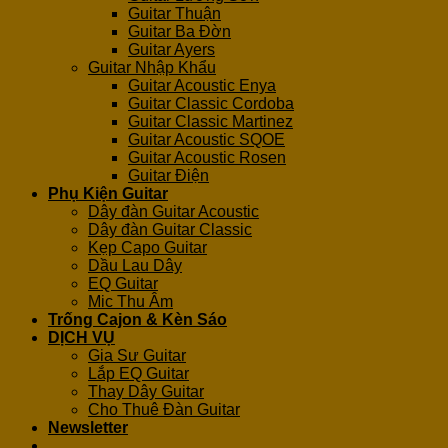
Guitar Thuận
Guitar Ba Đờn
Guitar Ayers
Guitar Nhập Khẩu
Guitar Acoustic Enya
Guitar Classic Cordoba
Guitar Classic Martinez
Guitar Acoustic SQOE
Guitar Acoustic Rosen
Guitar Điện
Phụ Kiện Guitar
Dây đàn Guitar Acoustic
Dây đàn Guitar Classic
Kẹp Capo Guitar
Dầu Lau Dây
EQ Guitar
Mic Thu Âm
Trống Cajon & Kèn Sáo
DỊCH VỤ
Gia Sư Guitar
Lắp EQ Guitar
Thay Dây Guitar
Cho Thuê Đàn Guitar
Newsletter