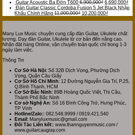
Guitar Acoustic Ba Đờn T600
6,900,000
₫
6,690,000
₫
Đàn Guitar Classic Cordoba Fusion 5 Jet Black Nhập
Khẩu Chính Hãng
11,000,000
₫
10,200,000
₫
Many Lux Music chuyên cung cấp đàn Guitar, Ukulele chất
lượng. Dạy đàn Guitar, Ukulele từ cơ bản đến nâng cao.
Nhận đặt hàng Online, vận chuyển toàn quốc chỉ trong 1-3
ngày làm việc.
Thông Tin
Cơ Sở Hà Nội
: Số 32B Dịch Vọng, Phường Dịch
Vọng, Quận Cầu Giấy
Cơ Sở Hồ Chí Minh
: 12 Đường Nguyễn Gia Trí, P.25,
Q.Bình Thạnh, HCM
Cơ Sở Bắc Ninh
: 89B Hoàng Quốc Việt, Thị Cầu,
Thành Phố Bắc Ninh
Cơ sở Nghệ An
: Số 16 Đinh Công Trứ, Hưng Phúc,
TP Vinh
Hotline/Zalo:
: 082.548.9999 / 0919.421.540
Email
: Manyluxmusic@gmail.com
Đối Tác Liên kết:
: www.thannguyenmusic.com /
www.guitarcaugiay.com