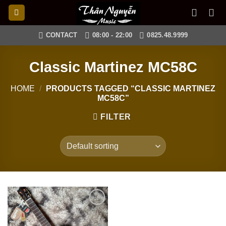
Skip
to
content
CONTACT
08:00 - 22:00
0825.48.9999
Classic Martinez MC58C
HOME
/
PRODUCTS TAGGED “CLASSIC MARTINEZ
MC58C”
FILTER
Add to
wishlist