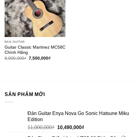
ĐÀN GUITAR
Guitar Classic Martinez MC58C
Chính Hãng
8,000,000
₫
7,500,000
₫
SẢN PHẨM MỚI
Đàn Guitar Enya Nova Go Sonic Hatsune Miku
Edition
11,000,000
₫
10,490,000
₫