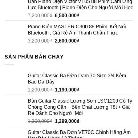
Đàn Piano Điện Victor VT05 88 Phím Cảm Ứng
Lực Bluetooth | Piano Điện Cho Người Mới Học
7,200,000
₫
6,500,000
₫
Piano Điện MASTER C300 88 Phím, Kết Nối
Bluetooth , Giá Rẻ Âm Thanh Chân Thực
3,200,000
₫
2,600,000
₫
SẢN PHẨM BÁN CHẠY
Guitar Classic Ba Đờn Dam 70 Size 3/4 Kèm
Bao Da Dày
1,200,000
₫
1,190,000
₫
Đàn Guitar Classic Lương Sơn LSC120J Có Ty
Chống Cong Cần + Bền Chất Lượng Tốt + Giá
Rẻ Dành Cho Người Mới
1,300,000
₫
1,299,000
₫
Guitar Classic Ba Đờn VE70C Chính Hãng Âm