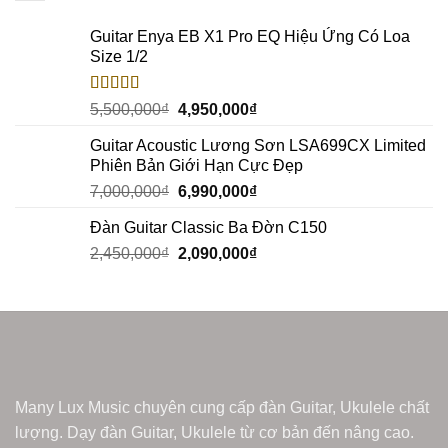
Guitar Enya EB X1 Pro EQ Hiệu Ứng Có Loa
Size 1/2
Rated
5.00
5,500,000
₫
4,950,000
₫
out of 5
Guitar Acoustic Lương Sơn LSA699CX Limited
Phiên Bản Giới Hạn Cực Đẹp
7,000,000
₫
6,990,000
₫
Đàn Guitar Classic Ba Đờn C150
2,450,000
₫
2,090,000
₫
Many Lux Music chuyên cung cấp đàn Guitar, Ukulele chất
lượng. Dạy đàn Guitar, Ukulele từ cơ bản đến nâng cao.