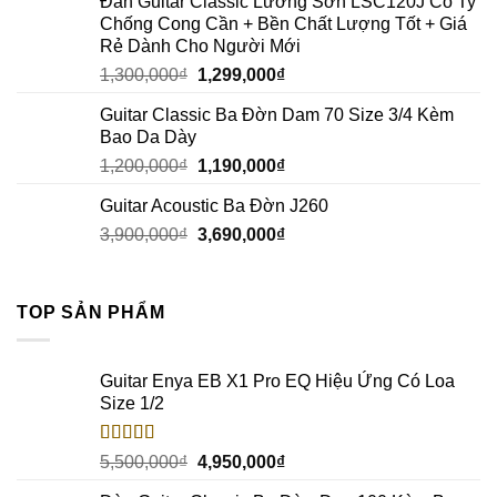
Đàn Guitar Classic Lương Sơn LSC120J Có Ty
Chống Cong Cần + Bền Chất Lượng Tốt + Giá
Rẻ Dành Cho Người Mới
1,300,000
₫
1,299,000
₫
Guitar Classic Ba Đờn Dam 70 Size 3/4 Kèm
Bao Da Dày
1,200,000
₫
1,190,000
₫
Guitar Acoustic Ba Đờn J260
3,900,000
₫
3,690,000
₫
TOP SẢN PHẨM
Guitar Enya EB X1 Pro EQ Hiệu Ứng Có Loa
Size 1/2
Rated
5.00
5,500,000
₫
4,950,000
₫
out of 5