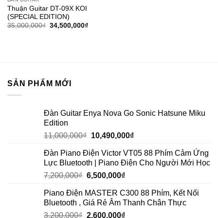
Add to
Thuận Guitar DT-09X KOI
wishlist
(SPECIAL EDITION)
35,000,000
₫
34,500,000
₫
SẢN PHẨM MỚI
Đàn Guitar Enya Nova Go Sonic Hatsune Miku
Edition
11,000,000
₫
10,490,000
₫
Đàn Piano Điện Victor VT05 88 Phím Cảm Ứng
Lực Bluetooth | Piano Điện Cho Người Mới Học
7,200,000
₫
6,500,000
₫
Piano Điện MASTER C300 88 Phím, Kết Nối
Bluetooth , Giá Rẻ Âm Thanh Chân Thực
3,200,000
₫
2,600,000
₫