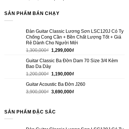
SẢN PHẨM BÁN CHẠY
Đàn Guitar Classic Lương Sơn LSC120J Có Ty
Chống Cong Cần + Bền Chất Lượng Tốt + Giá
Rẻ Dành Cho Người Mới
1,300,000
₫
1,299,000
₫
Guitar Classic Ba Đờn Dam 70 Size 3/4 Kèm
Bao Da Dày
1,200,000
₫
1,190,000
₫
Guitar Acoustic Ba Đờn J260
3,900,000
₫
3,690,000
₫
SẢN PHẨM ĐẶC SẮC