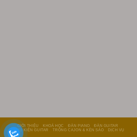
GIỚI THIỆU
KHOÁ HỌC
ĐÀN PIANO
ĐÀN GUITAR
PHỤ KIỆN GUITAR
TRỐNG CAJON & KÈN SÁO
DỊCH VỤ