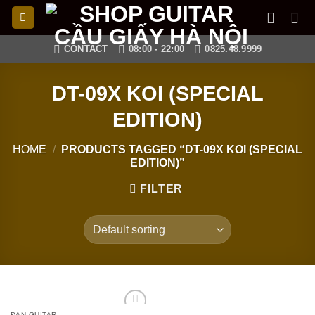
Skip
to
content
CONTACT
08:00 - 22:00
0825.48.9999
DT-09X KOI (SPECIAL
EDITION)
HOME
/
PRODUCTS TAGGED “DT-09X KOI (SPECIAL
EDITION)”
FILTER
ĐÀN GUITAR