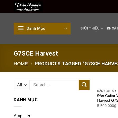
Skip
to
content
Danh Mục
GIỚI THIỆU
KHOÁ
G7SCE Harvest
HOME
/
PRODUCTS TAGGED “G7SCE HARVE
Search
for:
ĐÀN GUITAR
Đàn Guitar 
DANH MỤC
Harvest G7
5,500,000
₫
Amplifier