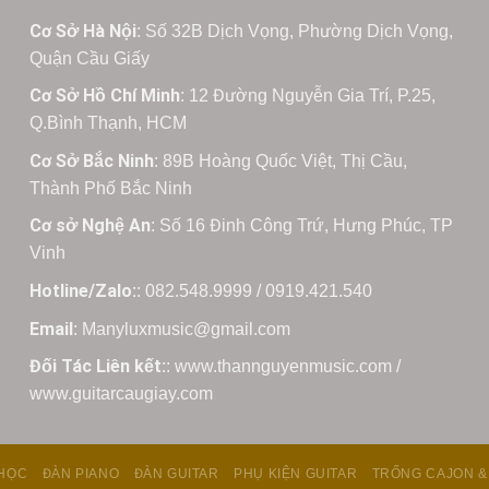
Cơ Sở Hà Nội
: Số 32B Dịch Vọng, Phường Dịch Vọng,
Quận Cầu Giấy
Cơ Sở Hồ Chí Minh
: 12 Đường Nguyễn Gia Trí, P.25,
Q.Bình Thạnh, HCM
Cơ Sở Bắc Ninh
: 89B Hoàng Quốc Việt, Thị Cầu,
Thành Phố Bắc Ninh
Cơ sở Nghệ An
: Số 16 Đinh Công Trứ, Hưng Phúc, TP
Vinh
Hotline/Zalo:
: 082.548.9999 / 0919.421.540
Email
: Manyluxmusic@gmail.com
Đối Tác Liên kết:
: www.thannguyenmusic.com /
www.guitarcaugiay.com
HỌC
ĐÀN PIANO
ĐÀN GUITAR
PHỤ KIỆN GUITAR
TRỐNG CAJON &