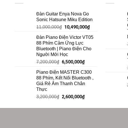
Đàn Guitar Enya Nova Go
Sonic Hatsune Miku Edition
10,490,000
₫
11,000,000
₫
Đàn Piano Điện Victor VT05
88 Phím Cảm Ứng Lực
Bluetooth | Piano Điện Cho
Người Mới Học
6,500,000
₫
7,200,000
₫
Piano Điện MASTER C300
88 Phím, Kết Nối Bluetooth ,
Giá Rẻ Âm Thanh Chân
Thực
2,600,000
₫
3,200,000
₫