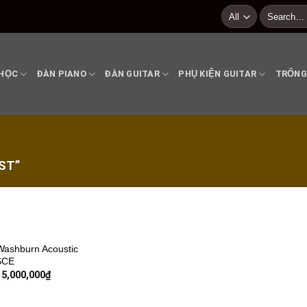
Search
for:
 HỌC
ĐÀN PIANO
ĐÀN GUITAR
PHỤ KIỆN GUITAR
TRỐNG
ST”
Add to
Washburn Acoustic
wishlist
SCE
5,000,000
₫