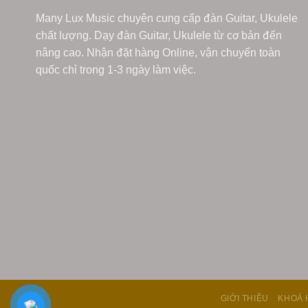
Many Lux Music chuyên cung cấp đàn Guitar, Ukulele
chất lượng. Dạy đàn Guitar, Ukulele từ cơ bản đến
nâng cao. Nhận đặt hàng Online, vận chuyển toàn
quốc chỉ trong 1-3 ngày làm việc.
GIỚI THIỆU
KHOÁ 