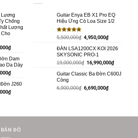
c Lương
Guitar Enya EB X1 Pro EQ
Ty Chống
Hiệu Ứng Có Loa Size 1/2
hất Lượng
h Cho
Rated
5.00
4,950,000
₫
5,500,000
₫
out of 5
,000
₫
ĐÀN LSA1200CX KOI 2026
SKYSONIC PRO-1
 Đờn Dam
16,990,000
₫
19,000,000
₫
Bao Da Dày
,000
₫
Guitar Classic Ba Đờn C600J
Còng
a Đờn J260
6,690,000
₫
6,900,000
₫
,000
₫
BẢN ĐỒ