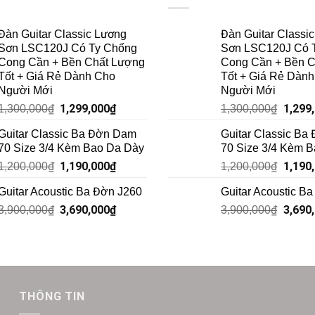
Đàn Guitar Classic Lương
Đàn Guitar Classi
Sơn LSC120J Có Ty Chống
Sơn LSC120J Có 
Cong Cần + Bền Chất Lượng
Cong Cần + Bền C
Tốt + Giá Rẻ Dành Cho
Tốt + Giá Rẻ Dàn
Người Mới
Người Mới
1,299,000
₫
1,299
1,300,000
₫
1,300,000
₫
Guitar Classic Ba Đờn Dam
Guitar Classic Ba
70 Size 3/4 Kèm Bao Da Dày
70 Size 3/4 Kèm 
1,190,000
₫
1,190
1,200,000
₫
1,200,000
₫
Guitar Acoustic Ba Đờn J260
Guitar Acoustic B
3,690,000
₫
3,690
3,900,000
₫
3,900,000
₫
THÔNG TIN