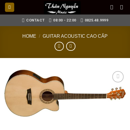
Skip
to
content
CONTACT
08:00 - 22:00
0825.48.9999
HOME
/
GUITAR ACOUSTIC CAO CẤP
Add to
wishlist