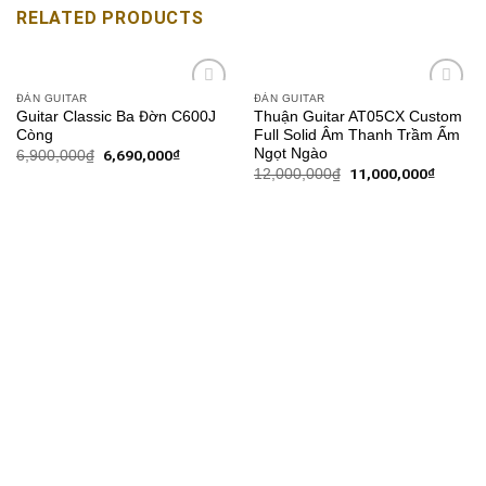
RELATED PRODUCTS
ĐÀN GUITAR
ĐÀN GUITAR
Add to
Add to
Guitar Classic Ba Đờn C600J
Thuận Guitar AT05CX Custom
wishlist
wishlist
Còng
Full Solid Âm Thanh Trầm Ấm
Ngọt Ngào
6,690,000
₫
6,900,000
₫
11,000,000
₫
12,000,000
₫