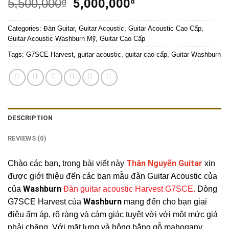
5,500,000
5,000,000
₫
₫
Categories:
Đàn Guitar
,
Guitar Acoustic
,
Guitar Acoustic Cao Cấp
,
Guitar Acoustic Washburn Mỹ
,
Guitar Cao Cấp
Tags:
G7SCE Harvest
,
guitar acoustic
,
guitar cao cấp
,
Guitar Washburn
DESCRIPTION
REVIEWS (0)
Thân Nguyến Guitar
Chào các bạn, trong bài viết này
xin
được giới thiệu đến các bạn mẫu đàn Guitar Acoustic của
Washburn
của
Đàn guitar acoustic Harvest G7SCE.
Dòng
Washburn
G7SCE Harvest của
mang đến cho bạn giai
điệu ấm áp, rõ ràng và cảm giác tuyệt vời với một mức giá
phải chăng. Với mặt lưng và hông bằng gỗ mahogany,