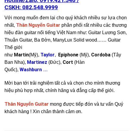
Hotline/Zalo: 0919.421.540 /
CSKH:
082.548.9999
Với mong muốn đem lại cho quý khách nhiều sự lựa chọn
Thân Nguyến Guitar
nhất,
phân phối rất nhiều các thương
hiệu đàn guitar nổi tiếng Việt Nam như: Guitar Lương Sơn,
Thuận Guitar, Ba Đờn, ManyLux Solid wood…… Guitar
Thế giới
Martin
Taylor
Epiphone
Cordoba
như
(Mỹ),
,
(Mỹ),
(Tây
Martinez
Cort
Ban Nha),
(Đức),
(Hàn
Washburn
Quốc),
…
Mời bạn tới trải nghiệm tất cả và chọn cho mình thương
hiệu phù hợp nhất, chính hãng và đẳng cấp thế giới.
Thân Nguyến Guitar
mong được tiếp đón và tư vấn Quý
khách hàng ! Xin chân thành cảm ơn.