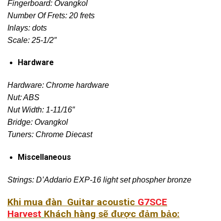
Fingerboard: Ovangkol
Number Of Frets: 20 frets
Inlays: dots
Scale: 25-1/2″
Hardware
Hardware: Chrome hardware
Nut: ABS
Nut Width: 1-11/16″
Bridge: Ovangkol
Tuners: Chrome Diecast
Miscellaneous
Strings: D’Addario EXP-16 light set phospher bronze
Khi mua đàn Guitar acoustic
G7SCE
Harvest
Khách hàng sẽ được đảm bảo: