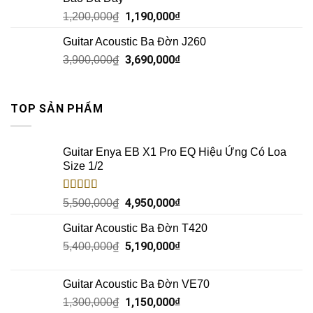
1,190,000
₫
1,200,000
₫
Guitar Acoustic Ba Đờn J260
3,690,000
₫
3,900,000
₫
TOP SẢN PHẨM
Guitar Enya EB X1 Pro EQ Hiệu Ứng Có Loa
Size 1/2
Rated
5.00
4,950,000
₫
5,500,000
₫
out of 5
Guitar Acoustic Ba Đờn T420
5,190,000
₫
5,400,000
₫
Guitar Acoustic Ba Đờn VE70
1,150,000
₫
1,300,000
₫