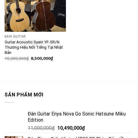
ĐÀN GUITAR
Guitar Acoustic Syairi YF-5R/N
Thương Hiệu Nổi Tiếng Tại Nhật
Bản
10,200,000
₫
8,500,000
₫
SẢN PHẨM MỚI
Đàn Guitar Enya Nova Go Sonic Hatsune Miku
Edition
11,000,000
₫
10,490,000
₫