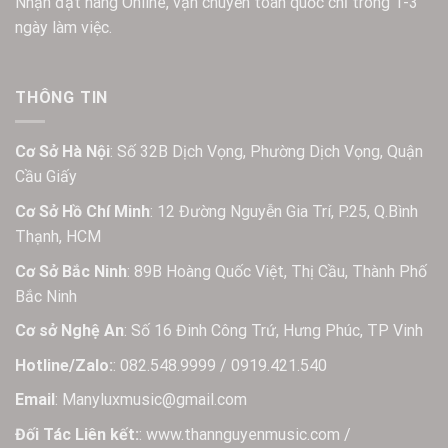
Nhận đặt hàng Online, vận chuyển toàn quốc chỉ trong 1-3
ngày làm việc.
THÔNG TIN
Cơ Sở Hà Nội
: Số 32B Dịch Vọng, Phường Dịch Vọng, Quận
Cầu Giấy
Cơ Sở Hồ Chí Minh
: 12 Đường Nguyễn Gia Trí, P.25, Q.Bình
Thạnh, HCM
Cơ Sở Bắc Ninh
: 89B Hoàng Quốc Việt, Thị Cầu, Thành Phố
Bắc Ninh
Cơ sở Nghệ An
: Số 16 Đinh Công Trứ, Hưng Phúc, TP Vinh
Hotline/Zalo:
: 082.548.9999 / 0919.421.540
Email
: Manyluxmusic@gmail.com
Đối Tác Liên kết:
: www.thannguyenmusic.com /