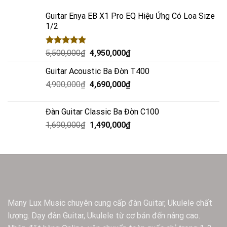
Guitar Enya EB X1 Pro EQ Hiệu Ứng Có Loa Size
1/2
Rated
5.00
5,500,000
₫
4,950,000
₫
out of 5
Guitar Acoustic Ba Đờn T400
4,900,000
₫
4,690,000
₫
Đàn Guitar Classic Ba Đờn C100
1,690,000
₫
1,490,000
₫
Many Lux Music chuyên cung cấp đàn Guitar, Ukulele chất
lượng. Dạy đàn Guitar, Ukulele từ cơ bản đến nâng cao.