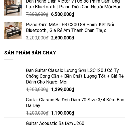
Đàn Piano Điện Victor VT05 88 Phím Cảm Ứng
Lực Bluetooth | Piano Điện Cho Người Mới Học
7,200,000
₫
6,500,000
₫
Piano Điện MASTER C300 88 Phím, Kết Nối
Bluetooth , Giá Rẻ Âm Thanh Chân Thực
3,200,000
₫
2,600,000
₫
SẢN PHẨM BÁN CHẠY
Đàn Guitar Classic Lương Sơn LSC120J Có Ty
Chống Cong Cần + Bền Chất Lượng Tốt + Giá Rẻ
Dành Cho Người Mới
1,300,000
₫
1,299,000
₫
Guitar Classic Ba Đờn Dam 70 Size 3/4 Kèm Bao
Da Dày
1,200,000
₫
1,190,000
₫
Guitar Acoustic Ba Đờn J260