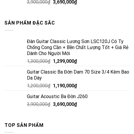
3,900,000
₫
3,690,000
₫
SẢN PHẨM ĐẶC SẮC
Đàn Guitar Classic Lương Sơn LSC120J Có Ty
Chống Cong Cần + Bền Chất Lượng Tốt + Giá Rẻ
Dành Cho Người Mới
1,300,000
₫
1,299,000
₫
Guitar Classic Ba Đờn Dam 70 Size 3/4 Kèm Bao
Da Dày
1,200,000
₫
1,190,000
₫
Guitar Acoustic Ba Đờn J260
3,900,000
₫
3,690,000
₫
TOP SẢN PHẨM