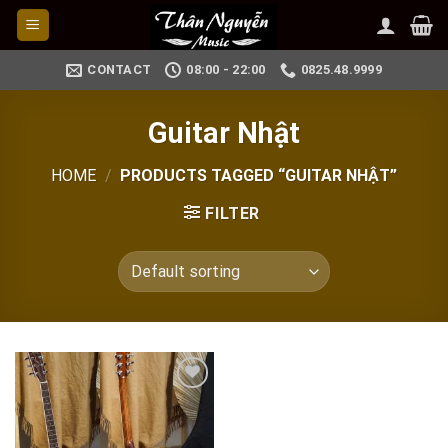
Skip
to
content
CONTACT
08:00 - 22:00
0825.48.9999
Guitar Nhật
HOME
/
PRODUCTS TAGGED “GUITAR NHẬT”
FILTER
Add to
wishlist