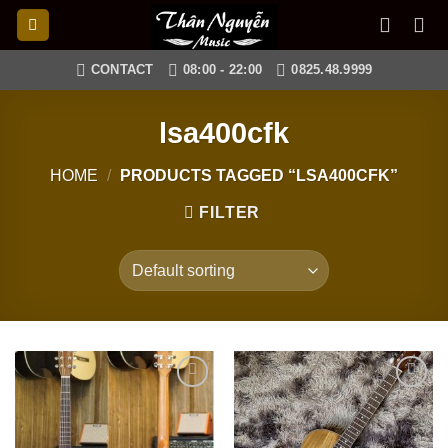
Skip
to
content
CONTACT
08:00 - 22:00
0825.48.9999
lsa400cfk
HOME
/
PRODUCTS TAGGED “LSA400CFK”
FILTER
Add to
Add to
wishlist
wishlist