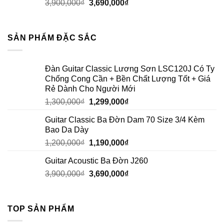
3,900,000
₫
3,690,000
₫
SẢN PHẨM ĐẶC SẮC
Đàn Guitar Classic Lương Sơn LSC120J Có Ty
Chống Cong Cần + Bền Chất Lượng Tốt + Giá
Rẻ Dành Cho Người Mới
1,300,000
₫
1,299,000
₫
Guitar Classic Ba Đờn Dam 70 Size 3/4 Kèm
Bao Da Dày
1,200,000
₫
1,190,000
₫
Guitar Acoustic Ba Đờn J260
3,900,000
₫
3,690,000
₫
TOP SẢN PHẨM