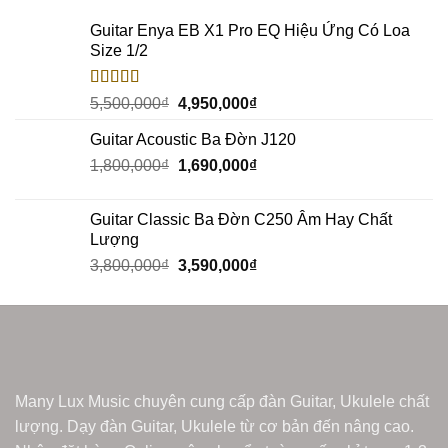
Guitar Enya EB X1 Pro EQ Hiệu Ứng Có Loa
Size 1/2
Rated
5.00
5,500,000
₫
4,950,000
₫
out of 5
Guitar Acoustic Ba Đờn J120
1,800,000
₫
1,690,000
₫
Guitar Classic Ba Đờn C250 Âm Hay Chất
Lượng
3,800,000
₫
3,590,000
₫
Many Lux Music chuyên cung cấp đàn Guitar, Ukulele chất
lượng. Dạy đàn Guitar, Ukulele từ cơ bản đến nâng cao.