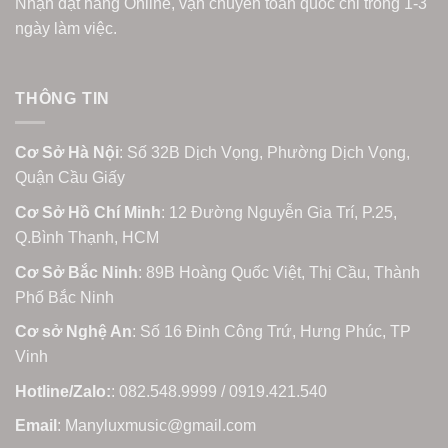
Nhận đặt hàng Online, vận chuyển toàn quốc chỉ trong 1-3
ngày làm việc.
THÔNG TIN
Cơ Sở Hà Nội
: Số 32B Dịch Vọng, Phường Dịch Vọng,
Quận Cầu Giấy
Cơ Sở Hồ Chí Minh
: 12 Đường Nguyễn Gia Trí, P.25,
Q.Bình Thạnh, HCM
Cơ Sở Bắc Ninh
: 89B Hoàng Quốc Việt, Thị Cầu, Thành
Phố Bắc Ninh
Cơ sở Nghệ An
: Số 16 Đinh Công Trứ, Hưng Phúc, TP
Vinh
Hotline/Zalo:
: 082.548.9999 / 0919.421.540
Email
: Manyluxmusic@gmail.com