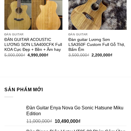
ĐÀN GUITAR
ĐÀN GUITAR
ĐÀN GUITAR ACOUSTIC
Đàn guitar Lương Sơn
LƯƠNG SƠN LSA400CFK Full
LSA350F Custom Full Gỗ Thịt,
KOA Cực Đẹp + Bền + Âm hay
Bấm Êm
5,000,000
₫
4,990,000
₫
3,500,000
₫
2,200,000
₫
SẢN PHẨM MỚI
Đàn Guitar Enya Nova Go Sonic Hatsune Miku
Edition
11,000,000
₫
10,490,000
₫