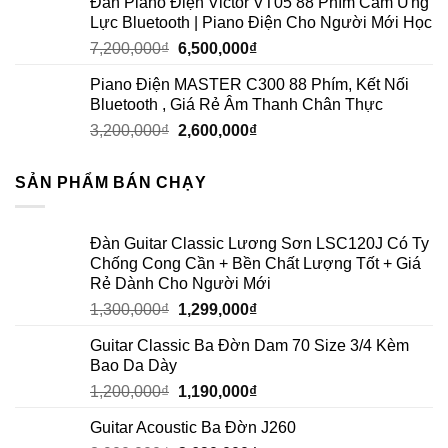
Đàn Piano Điện Victor VT05 88 Phím Cảm Ứng
Lực Bluetooth | Piano Điện Cho Người Mới Học
7,200,000
₫
6,500,000
₫
Piano Điện MASTER C300 88 Phím, Kết Nối
Bluetooth , Giá Rẻ Âm Thanh Chân Thực
3,200,000
₫
2,600,000
₫
SẢN PHẨM BÁN CHẠY
Đàn Guitar Classic Lương Sơn LSC120J Có Ty
Chống Cong Cần + Bền Chất Lượng Tốt + Giá
Rẻ Dành Cho Người Mới
1,300,000
₫
1,299,000
₫
Guitar Classic Ba Đờn Dam 70 Size 3/4 Kèm
Bao Da Dày
1,200,000
₫
1,190,000
₫
Guitar Acoustic Ba Đờn J260