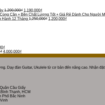
ày
1,200,000
₫
1,190,000
₫
 Cong Cần + Bền Chất Lượng Tốt + Giá Rẻ Dành Cho Người M
o Hành 12 Tháng
1,250,000
₫
1,200,000
₫
00
₫
0
₫
4,000,000
₫
ng. Dạy đàn Guitar, Ukulele từ cơ bản đến nâng cao. Nhận đặt 
 Quận Cầu Giấy
Q.Bình Thạnh, HCM
nh Phố Bắc Ninh
 Vinh