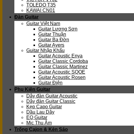
TOLEDO T35
KAWAI CN01
Đàn Guitar
Guitar Việt Nam
Guitar Lương Sơn
Guitar Thuận
Guitar Ba Đờn
Guitar Ayers
Guitar Nhập Khẩu
Guitar Acoustic Enya
Guitar Classic Cordoba
Guitar Classic Martinez
Guitar Acoustic SQOE
Guitar Acoustic Rosen
Guitar Điện
Phụ Kiện Guitar
Dây đàn Guitar Acoustic
Dây đàn Guitar Classic
Kẹp Capo Guitar
Dầu Lau Dây
EQ Guitar
Mic Thu Âm
Trống Cajon & Kèn Sáo