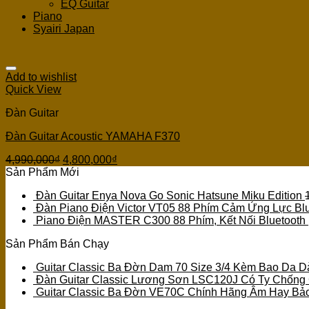
EQ Guitar
Piano
Syairi Japan
Add to wishlist
Quick View
Đàn Guitar
Đàn Guitar Acoustic YAMAHA F370
4,990,000
₫
4,800,000
₫
Sản Phẩm Mới
Đàn Guitar Enya Nova Go Sonic Hatsune Miku Edition
Đàn Piano Điện Victor VT05 88 Phím Cảm Ứng Lực Blu
Piano Điện MASTER C300 88 Phím, Kết Nối Bluetooth
Sản Phẩm Bán Chạy
Guitar Classic Ba Đờn Dam 70 Size 3/4 Kèm Bao Da D
Đàn Guitar Classic Lương Sơn LSC120J Có Ty Chống
Guitar Classic Ba Đờn VE70C Chính Hãng Âm Hay Bả