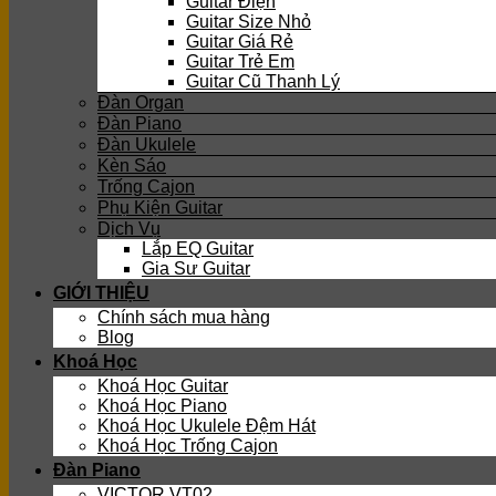
Guitar Điện
Guitar Size Nhỏ
Guitar Giá Rẻ
Guitar Trẻ Em
Guitar Cũ Thanh Lý
Đàn Organ
Đàn Piano
Đàn Ukulele
Kèn Sáo
Trống Cajon
Phụ Kiện Guitar
Dịch Vụ
Lắp EQ Guitar
Gia Sư Guitar
GIỚI THIỆU
Chính sách mua hàng
Blog
Khoá Học
Khoá Học Guitar
Khoá Học Piano
Khoá Học Ukulele Đệm Hát
Khoá Học Trống Cajon
Đàn Piano
VICTOR VT02