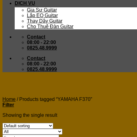
DỊCH VỤ
Gia Sư Guitar
Lắp EQ Guitar
Thay Dây Guitar
Cho Thuê Đàn Guitar
Contact
08:00 - 22:00
0825.48.9999
Contact
08:00 - 22:00
0825.48.9999
YAMAHA F370
Home
/
Products tagged “YAMAHA F370”
Filter
Showing the single result
Search