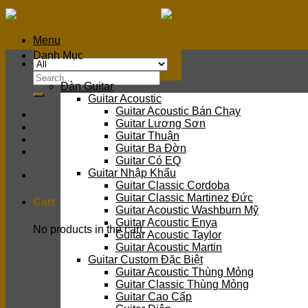
Skip
to
content
Menu
Danh Mục
Search
Đàn Guitar
for:
Guitar Acoustic
Guitar Acoustic Bán Chạy
Guitar Lương Sơn
Guitar Thuận
Guitar Ba Đờn
Guitar Có EQ
Guitar Nhập Khẩu
Guitar Classic Cordoba
Guitar Classic Martinez Đức
Cart
Guitar Acoustic Washburn Mỹ
Guitar Acoustic Enya
No products in the cart.
Guitar Acoustic Taylor
Guitar Acoustic Martin
Guitar Custom Đặc Biệt
Guitar Acoustic Thùng Mỏng
Guitar Classic Thùng Mỏng
Guitar Cao Cấp