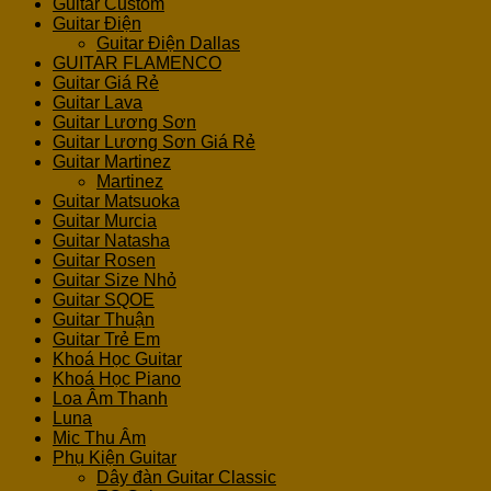
Guitar Custom
Guitar Điện
Guitar Điện Dallas
GUITAR FLAMENCO
Guitar Giá Rẻ
Guitar Lava
Guitar Lương Sơn
Guitar Lương Sơn Giá Rẻ
Guitar Martinez
Martinez
Guitar Matsuoka
Guitar Murcia
Guitar Natasha
Guitar Rosen
Guitar Size Nhỏ
Guitar SQOE
Guitar Thuận
Guitar Trẻ Em
Khoá Học Guitar
Khoá Học Piano
Loa Âm Thanh
Luna
Mic Thu Âm
Phụ Kiện Guitar
Dây đàn Guitar Classic