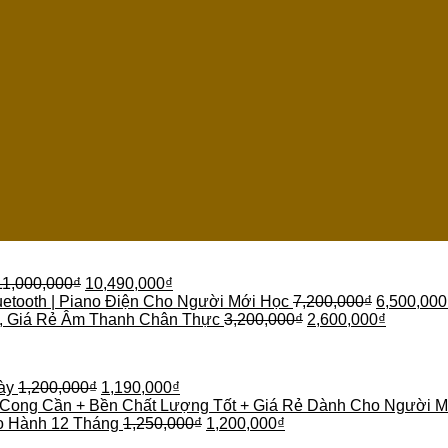
11,000,000
₫
10,490,000
₫
etooth | Piano Điện Cho Người Mới Học
7,200,000
₫
6,500,000
 , Giá Rẻ Âm Thanh Chân Thực
3,200,000
₫
2,600,000
₫
ày
1,200,000
₫
1,190,000
₫
 Cong Cần + Bền Chất Lượng Tốt + Giá Rẻ Dành Cho Người M
o Hành 12 Tháng
1,250,000
₫
1,200,000
₫