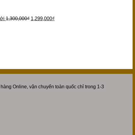
ới
1,300,000
₫
1,299,000
₫
hàng Online, vận chuyển toàn quốc chỉ trong 1-3