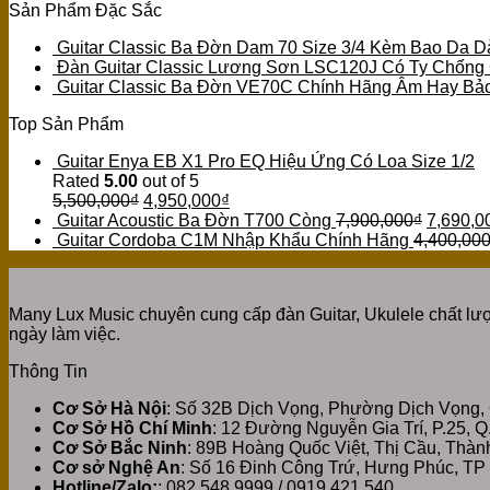
Sản Phẩm Đặc Sắc
Guitar Classic Ba Đờn Dam 70 Size 3/4 Kèm Bao Da D
Đàn Guitar Classic Lương Sơn LSC120J Có Ty Chống
Guitar Classic Ba Đờn VE70C Chính Hãng Âm Hay Bả
Top Sản Phẩm
Guitar Enya EB X1 Pro EQ Hiệu Ứng Có Loa Size 1/2
Rated
5.00
out of 5
5,500,000
₫
4,950,000
₫
Guitar Acoustic Ba Đờn T700 Còng
7,900,000
₫
7,690,0
Guitar Cordoba C1M Nhập Khẩu Chính Hãng
4,400,00
Many Lux Music chuyên cung cấp đàn Guitar, Ukulele chất lượ
ngày làm việc.
Thông Tin
Cơ Sở Hà Nội
: Số 32B Dịch Vọng, Phường Dịch Vọng,
Cơ Sở Hồ Chí Minh
: 12 Đường Nguyễn Gia Trí, P.25, 
Cơ Sở Bắc Ninh
: 89B Hoàng Quốc Việt, Thị Cầu, Thà
Cơ sở Nghệ An
: Số 16 Đinh Công Trứ, Hưng Phúc, TP
Hotline/Zalo:
: 082.548.9999 / 0919.421.540