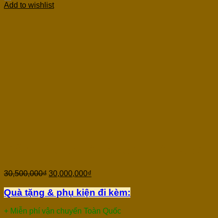
Add to wishlist
Đàn Guitar Acoustic Ayers 
30,500,000
₫
30,000,000
₫
Quà tặng & phụ kiện đi kèm:
+ Miễn phí vận chuyển Toàn Quốc