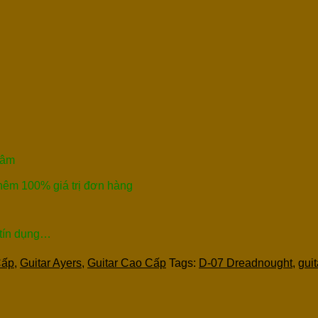
Tâm
thêm 100% giá trị đơn hàng
 tín dụng…
Cấp
,
Guitar Ayers
,
Guitar Cao Cấp
Tags:
D-07 Dreadnought
,
guit