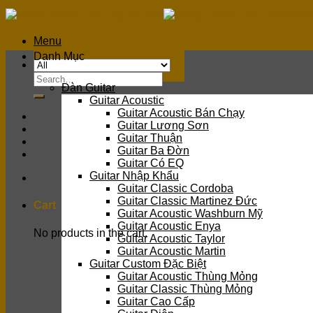
Skip
to
content
Menu
Danh Mục
Search
Đàn Guitar
for:
Guitar Acoustic
Guitar Acoustic Bán Chạy
Guitar Lương Sơn
Guitar Thuận
Guitar Ba Đờn
Guitar Có EQ
Guitar Nhập Khẩu
Guitar Classic Cordoba
Guitar Classic Martinez Đức
Cart
Guitar Acoustic Washburn Mỹ
Guitar Acoustic Enya
No products in the cart.
Guitar Acoustic Taylor
Guitar Acoustic Martin
Guitar Custom Đặc Biệt
Guitar Acoustic Thùng Mỏng
Guitar Classic Thùng Mỏng
Guitar Cao Cấp