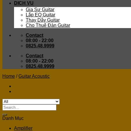
DỊCH VỤ
Gia Sư Guitar
Lắp EQ Guitar
Thay Dây Guitar
Cho Thuê Đàn Guitar
Contact
08:00 - 22:00
0825.48.9999
Contact
08:00 - 22:00
0825.48.9999
Home
/
Guitar Acoustic
Search
for:
Danh Mục
Amplifier