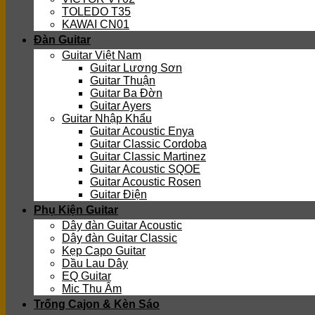
TOLEDO T35
KAWAI CN01
Đàn Guitar
Guitar Việt Nam
Guitar Lương Sơn
Guitar Thuận
Guitar Ba Đờn
Guitar Ayers
Guitar Nhập Khẩu
Guitar Acoustic Enya
Guitar Classic Cordoba
Guitar Classic Martinez
Guitar Acoustic SQOE
Guitar Acoustic Rosen
Guitar Điện
Phụ Kiện Guitar
Dây đàn Guitar Acoustic
Dây đàn Guitar Classic
Kẹp Capo Guitar
Dầu Lau Dây
EQ Guitar
Mic Thu Âm
Trống Cajon & Kèn Sáo