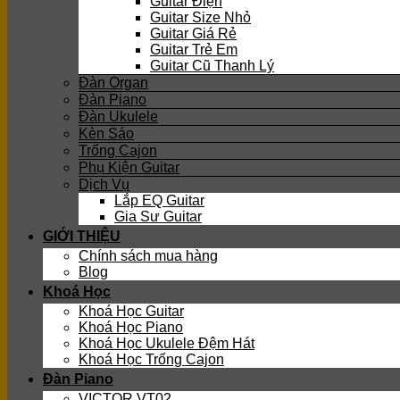
Guitar Điện
Guitar Size Nhỏ
Guitar Giá Rẻ
Guitar Trẻ Em
Guitar Cũ Thanh Lý
Đàn Organ
Đàn Piano
Đàn Ukulele
Kèn Sáo
Trống Cajon
Phụ Kiện Guitar
Dịch Vụ
Lắp EQ Guitar
Gia Sư Guitar
GIỚI THIỆU
Chính sách mua hàng
Blog
Khoá Học
Khoá Học Guitar
Khoá Học Piano
Khoá Học Ukulele Đệm Hát
Khoá Học Trống Cajon
Đàn Piano
VICTOR VT02