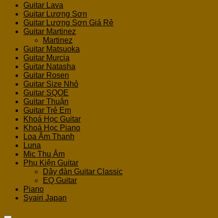
Guitar Lava
Guitar Lương Sơn
Guitar Lương Sơn Giá Rẻ
Guitar Martinez
Martinez
Guitar Matsuoka
Guitar Murcia
Guitar Natasha
Guitar Rosen
Guitar Size Nhỏ
Guitar SQOE
Guitar Thuận
Guitar Trẻ Em
Khoá Học Guitar
Khoá Học Piano
Loa Âm Thanh
Luna
Mic Thu Âm
Phụ Kiện Guitar
Dây đàn Guitar Classic
EQ Guitar
Piano
Syairi Japan