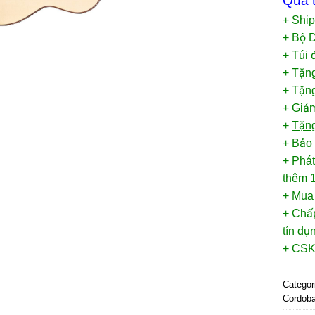
Quà t
+ Shi
+ Bộ 
+ Túi
+ Tặn
+ Tặng
+ Giảm
+
Tặng
+ Bảo
+ Phát
thêm 1
+ Mua
+ Chấp
tín d
+ CSK
Categor
Cordob