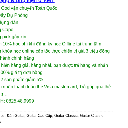
ặng & phụ kiện đi kèm
p Cod vận chuyển Toàn Quốc
Dây Dự Phòng
 đựng đàn
g Capo
 pick gảy xịn
 10% học phí khi đăng ký học Offline tại trung tâm
 khóa học online cấp tốc thực chiến trị giá 3 triệu đồng
 hành chính hãng
 hiện hàng giả, hàng nhái, bạn được trả hàng và nhận
00% giá trị đơn hàng
 2 sản phẩm giảm 5%
 nhận thanh toán thẻ Visa mastercard, Trả góp qua thẻ
ụng…
H: 0825.48.9999
ies:
Đàn Guitar
,
Guitar Cao Cấp
,
Guitar Classic
,
Guitar Classic
a