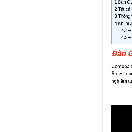
1
Đàn Gu
2
Tất cả 
3
Thông t
4
Khi mua
4.1
– 
4.2
– 
Đàn G
Cordoba C
Âu với mặ
nghiêm tú