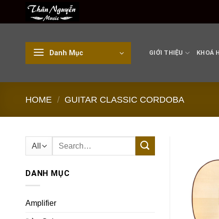
Skip
to
content
Danh Mục
GIỚI THIỆU
KHOÁ 
HOME
/
GUITAR CLASSIC CORDOBA
Search
for:
DANH MỤC
Amplifier