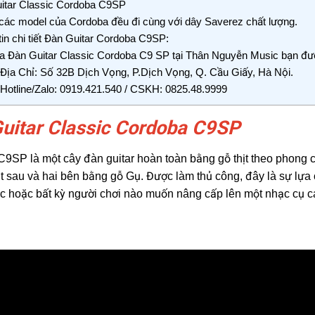
itar Classic Cordoba C9SP
các model của Cordoba đều đi cùng với dây Saverez chất lượng.
in chi tiết Đàn Guitar Cordoba C9SP:
 Đàn Guitar Classic Cordoba C9 SP tại Thân Nguyễn Music bạn đ
Địa Chỉ: Số 32B Dịch Vọng, P.Dịch Vọng, Q. Cầu Giấy, Hà Nội.
Hotline/Zalo: 0919.421.540 / CSKH: 0825.48.9999
uitar Classic Cordoba C9SP
9SP là một cây đàn guitar hoàn toàn bằng gỗ thịt theo phong
t sau và hai bên bằng gỗ Gụ. Được làm thủ công, đây là sự lựa
c hoặc bất kỳ người chơi nào muốn nâng cấp lên một nhạc cụ ca