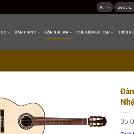
Search
for:
HỌC
ĐÀN PIANO
ĐÀN GUITAR
PHỤ KIỆN GUITAR
TRỐNG 
Đàn
Nhậ
Add to
wishlist
35,