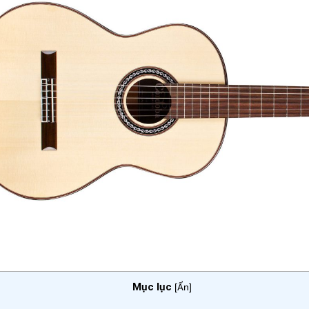
Mục lục
[
Ẩn
]