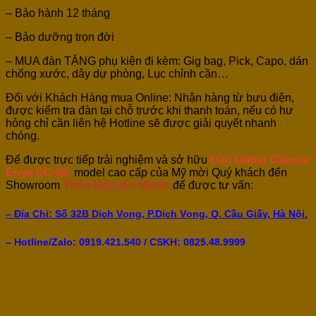
– Bảo hành 12 tháng
– Bảo dưỡng trọn đời
– MUA đàn TẶNG phụ kiện đi kèm: Gig bag, Pick, Capo, dán
chống xước, dây dự phòng, Lục chỉnh cần…
Đối với Khách Hàng mua Online: Nhận hàng từ bưu điện,
được kiểm tra đàn tại chỗ trước khi thanh toán, nếu có hư
hỏng chỉ cần liên hệ Hotline sẽ được giải quyết nhanh
chóng.
Để được trực tiếp trải nghiệm và sở hữu
Đàn Guitar Classic
Enya EC-68
,
model cao cấp của Mỹ mời Quý khách đến
Showroom
Thân Nguyễn Music
để được tư vấn:
– Địa Chỉ: Số 32B Dịch Vọng, P.Dịch Vọng, Q. Cầu Giấy, Hà Nội.
– Hotline/Zalo: 0919.421.540 / CSKH:
0825.48.9999