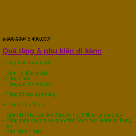
Đàn Guitar Classic ENYA
EC 68 EQ Hiệu Ứng Cao
Cấp
5,500,000
₫
5,400,000
₫
Quà tặng & phụ kiện đi kèm:
+ Ship Cod Toàn Quốc
+ Kèm Túi Đựng Đàn
+ Tặng Capo
+ Tặng Lục Chỉnh Cần
+ Tặng bộ dây dự phòng
+ Tặng pick gảy xịn
+ Giảm 10% học phí khi đăng ký học Offline tại trung tâm
+ Tặng khóa học online, giáo trình Sách học Guitar tại Trung
Tâm
+ Bảo hành 1 năm