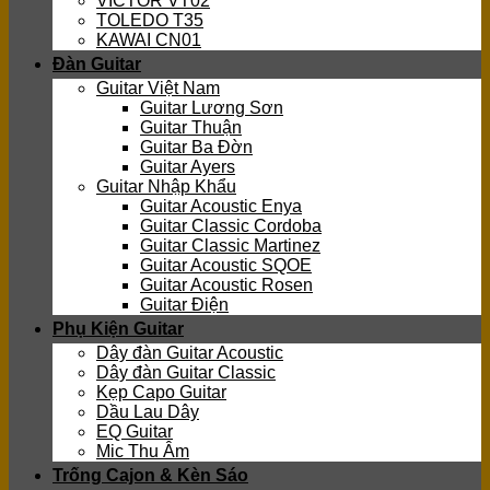
VICTOR VT02
TOLEDO T35
KAWAI CN01
Đàn Guitar
Guitar Việt Nam
Guitar Lương Sơn
Guitar Thuận
Guitar Ba Đờn
Guitar Ayers
Guitar Nhập Khẩu
Guitar Acoustic Enya
Guitar Classic Cordoba
Guitar Classic Martinez
Guitar Acoustic SQOE
Guitar Acoustic Rosen
Guitar Điện
Phụ Kiện Guitar
Dây đàn Guitar Acoustic
Dây đàn Guitar Classic
Kẹp Capo Guitar
Dầu Lau Dây
EQ Guitar
Mic Thu Âm
Trống Cajon & Kèn Sáo