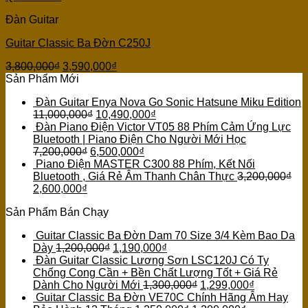
Đàn Guitar
Guitar Classic Ba Đờn C250J
3,800,000
₫
3,590,000
₫
Sản Phẩm Mới
Đàn Guitar Enya Nova Go Sonic Hatsune Miku Edition
11,000,000
₫
10,490,000
₫
Đàn Piano Điện Victor VT05 88 Phím Cảm Ứng Lực
Bluetooth | Piano Điện Cho Người Mới Học
7,200,000
₫
6,500,000
₫
Piano Điện MASTER C300 88 Phím, Kết Nối
Bluetooth , Giá Rẻ Âm Thanh Chân Thực
3,200,000
₫
2,600,000
₫
Sản Phẩm Bán Chạy
Guitar Classic Ba Đờn Dam 70 Size 3/4 Kèm Bao Da
Dày
1,200,000
₫
1,190,000
₫
Đàn Guitar Classic Lương Sơn LSC120J Có Ty
Chống Cong Cần + Bền Chất Lượng Tốt + Giá Rẻ
Dành Cho Người Mới
1,300,000
₫
1,299,000
₫
Guitar Classic Ba Đờn VE70C Chính Hãng Âm Hay