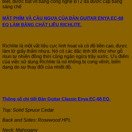
biệt, được bắt vít bằng công nghệ BT2 đã được cấp bằng
sáng chế
MẶT PHÍM VÀ CẦU NGỰA CỦA ĐÀN GUITAR ENYA EC-68
EQ LÀM BẰNG CHẤT LIỆU RICHLITE.
Richlite là một vật liệu cực linh hoạt và có độ bền cao, được
làm từ giấy thấm nhựa. Nó có các đặc tính tốt như như gỗ
mun tự nhiên đồng thời cũng ngăn ngừa trầy xước. Ưu điểm
của việc sử dụng Richlite là nó không bị cong vênh, biến
dạng do sự thay đổi của nhiệt độ.
Thông số chi tiết Đàn Guitar Classic Enya EC-68 EQ.
Top: Solid Spruce Cedar
Back and Sides: Rosewood HPL
Neck: Mahogany