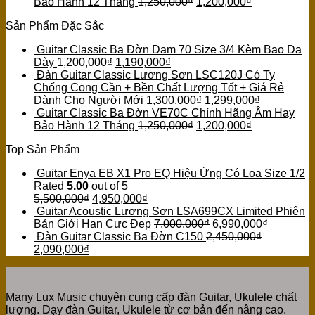
Bảo Hành 12 Tháng
1,250,000
₫
1,200,000
₫
Sản Phẩm Đặc Sắc
Guitar Classic Ba Đờn Dam 70 Size 3/4 Kèm Bao Da
Dày
1,200,000
₫
1,190,000
₫
Đàn Guitar Classic Lương Sơn LSC120J Có Ty
Chống Cong Cần + Bền Chất Lượng Tốt + Giá Rẻ
Dành Cho Người Mới
1,300,000
₫
1,299,000
₫
Guitar Classic Ba Đờn VE70C Chính Hãng Âm Hay
Bảo Hành 12 Tháng
1,250,000
₫
1,200,000
₫
Top Sản Phẩm
Guitar Enya EB X1 Pro EQ Hiệu Ứng Có Loa Size 1/2
Rated
5.00
out of 5
5,500,000
₫
4,950,000
₫
Guitar Acoustic Lương Sơn LSA699CX Limited Phiên
Bản Giới Hạn Cực Đẹp
7,000,000
₫
6,990,000
₫
Đàn Guitar Classic Ba Đờn C150
2,450,000
₫
2,090,000
₫
Many Lux Music chuyên cung cấp đàn Guitar, Ukulele chất
lượng. Dạy đàn Guitar, Ukulele từ cơ bản đến nâng cao.