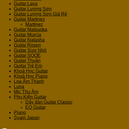
Guitar Lava
Guitar Lương Sơn
Guitar Lương Sơn Giá Rẻ
Guitar Martinez
Martinez
Guitar Matsuoka
Guitar Murcia
Guitar Natasha
Guitar Rosen
Guitar Size Nhỏ
Guitar SQOE
Guitar Thuận
Guitar Trẻ Em
Khoá Học Guitar
Khoá Học Piano
Loa Âm Thanh
Luna
Mic Thu Âm
Phụ Kiện Guitar
Dây đàn Guitar Classic
EQ Guitar
Piano
Syairi Japan