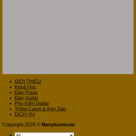
GIỚI THIỆU
Khoá Học
Đàn Piano
Đàn Guitar
Phụ Kiện Guitar
Trống Cajon & Kèn Sáo
DỊCH VỤ
Copyright 2026 ©
Manyluxmusic