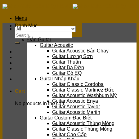
Skip
to
content
Menu
Danh Mục
Search
Đàn Guitar
for:
Guitar Acoustic
Guitar Acoustic Bán Chạy
Guitar Lương Sơn
Guitar Thuận
Guitar Ba Đờn
Guitar Có EQ
Guitar Nhập Khẩu
Guitar Classic Cordoba
Guitar Classic Martinez Đức
Cart
Guitar Acoustic Washburn Mỹ
Guitar Acoustic Enya
No products in the cart.
Guitar Acoustic Taylor
Guitar Acoustic Martin
Guitar Custom Đặc Biệt
Guitar Acoustic Thùng Mỏng
Guitar Classic Thùng Mỏng
Guitar Cao Cấp