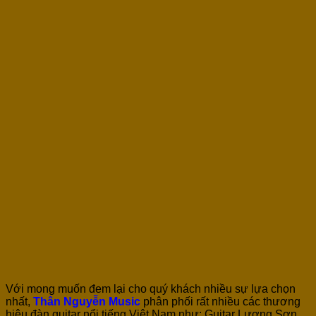
Với mong muốn đem lại cho quý khách nhiều sự lựa chọn
nhất,
Thân Nguyễn Music
phân phối rất nhiều các thương
hiệu đàn guitar nổi tiếng Việt Nam như: Guitar Lương Sơn,