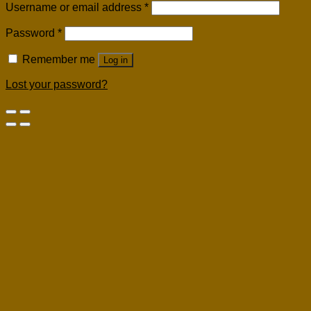
Username or email address
*
Password
*
Remember me
Log in
Lost your password?