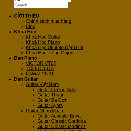
Search
for:
GIỚI THIỆU
Chính sách mua hàng
Blog
Khoá Học
Khoá Học Guitar
Khoá Học Piano
Khoá Học Ukulele Đệm Hát
Khoá Học Trống Cajon
Đàn Piano
VICTOR VT02
TOLEDO T35
KAWAI CN01
Đàn Guitar
Guitar Việt Nam
Guitar Lương Sơn
Guitar Thuận
Guitar Ba Đờn
Guitar Ayers
Guitar Nhập Khẩu
Guitar Acoustic Enya
Guitar Classic Cordoba
Guitar Classic Martinez