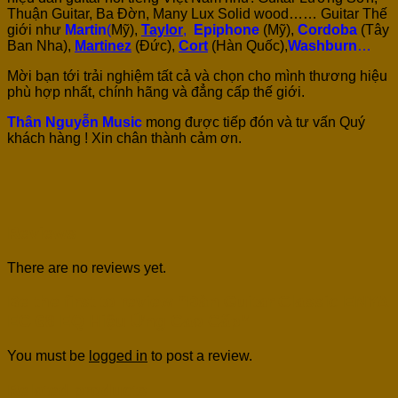
Thuận Guitar, Ba Đờn, Many Lux Solid wood…… Guitar Thế
giới như
Martin
(
Mỹ),
Taylor
,
Epiphone
(Mỹ),
Cordoba
(Tây
Ban Nha),
Martinez
(Đức),
Cort
(Hàn Quốc),
Washburn
…
Mời bạn tới trải nghiệm tất cả và chọn cho mình thương hiệu
phù hợp nhất, chính hãng và đẳng cấp thế giới.
Thân Nguyễn Music
mong được tiếp đón và tư vấn Quý
khách hàng ! Xin chân thành cảm ơn.
Reviews
There are no reviews yet.
Be the first to review “Đàn Guitar Classic ENYA
EC 68 EQ Hiệu Ứng Cao Cấp”
You must be
logged in
to post a review.
Related products