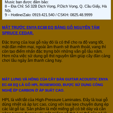
Music bạn được đảm bảo:
8
– Địa Chỉ: Số 32B Dịch Vọng, P.Dịch Vọng, Q. Cầu Giấy, Hà
Nội.
9
– Hotline/Zalo: 0919.421.540 / CSKH: 0825.48.9999
MẶT TRƯỚC ENYA EC68 EQ BẰNG GỖ NGUYÊN TẤM
SPRUCE CEDAR.
Đặc trưng của loại gỗ này đó là có thể cho ra độ vang tốt,
mặt đàn mềm mại, ngoài âm thanh sẽ thanh thoát, vang thì
còn tạo điểm nhấn đặc trưng bởi những vân gỗ lâu năm.
Hơn nữa việc sử dụng gỗ thịt nguyên tấm giúp cây đàn càng
chơi lâu ngày âm thanh càng hay.
MẶT LƯNG VÀ HÔNG CỦA CÂY ĐÀN GUITAR ACOUSTIC ENYA
EC-68 EQ LÀ GỖ HPL ROSEWOOD, ĐƯỢC SỬ DỤNG CÔNG
NGHỆ ÉP CARBON Ở ÁP SUẤT CAO.
HPL là viết tắt của High-Pressure Laminates. Đây là loại gỗ
dùng nhiệt và áp lực cao, cùng với loại keo chuyên dụng ép
các lát gỗ lại. Sản phẩm là một miếng gỗ có bề dày và cân