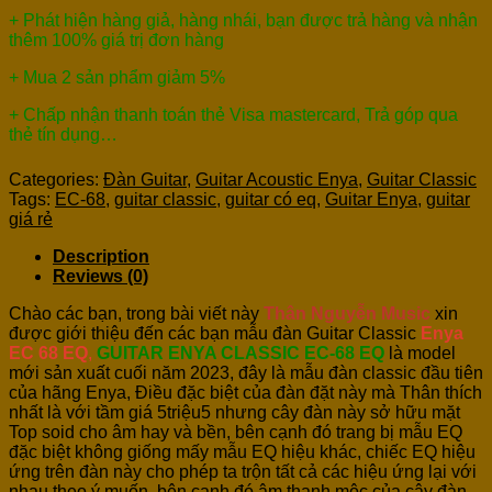
+ Phát hiện hàng giả, hàng nhái, bạn được trả hàng và nhận
thêm 100% giá trị đơn hàng
+ Mua 2 sản phẩm giảm 5%
+ Chấp nhận thanh toán thẻ Visa mastercard, Trả góp qua
thẻ tín dụng…
Categories:
Đàn Guitar
,
Guitar Acoustic Enya
,
Guitar Classic
Tags:
EC-68
,
guitar classic
,
guitar có eq
,
Guitar Enya
,
guitar
giá rẻ
Description
Reviews (0)
Chào các bạn, trong bài viết này
Thân Nguyễn Music
xin
được giới thiệu đến các bạn mẫu đàn Guitar Classic
Enya
EC 68 EQ
,
GUITAR ENYA CLASSIC EC-68 EQ
là model
mới sản xuất cuối năm 2023, đây là mẫu đàn classic đầu tiên
của hãng Enya, Điều đặc biệt của đàn đặt này mà Thân thích
nhất là với tầm giá 5triệu5 nhưng cây đàn này sở hữu mặt
Top soid cho âm hay và bền, bên cạnh đó trang bị mẫu EQ
đặc biệt không giống mấy mẫu EQ hiệu khác, chiếc EQ hiệu
ứng trên đàn này cho phép ta trộn tất cả các hiệu ứng lại với
nhau theo ý muốn, bên cạnh đó âm thanh mộc của cây đàn