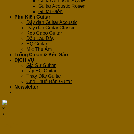
Guitar Acoustic SQOE
Guitar Acoustic Rosen
Guitar Điện
Phụ Kiện Guitar
Dây đàn Guitar Acoustic
Dây đàn Guitar Classic
Kẹp Capo Guitar
Dầu Lau Dây
EQ Guitar
Mic Thu Âm
Trống Cajon & Kèn Sáo
DỊCH VỤ
Gia Sư Guitar
Lắp EQ Guitar
Thay Dây Guitar
Cho Thuê Đàn Guitar
Newsletter
x
x
Login