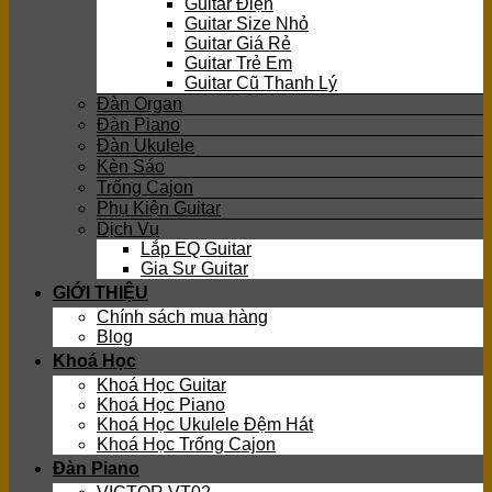
Guitar Điện
Guitar Size Nhỏ
Guitar Giá Rẻ
Guitar Trẻ Em
Guitar Cũ Thanh Lý
Đàn Organ
Đàn Piano
Đàn Ukulele
Kèn Sáo
Trống Cajon
Phụ Kiện Guitar
Dịch Vụ
Lắp EQ Guitar
Gia Sư Guitar
GIỚI THIỆU
Chính sách mua hàng
Blog
Khoá Học
Khoá Học Guitar
Khoá Học Piano
Khoá Học Ukulele Đệm Hát
Khoá Học Trống Cajon
Đàn Piano