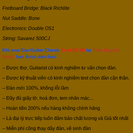
Fretboard Bridge: Black Richlite
Nut Saddle: Bone
Electronics: Double OS1
String: Savarez 500CJ
Khi mua Đàn Guitar Classic
Enya EC-68
tại
Thân Nguyễn
Music
bạn được đảm bảo:
– Được thợ, Guitarist có kinh nghiệm tư vấn chọn đàn.
– Được kỹ thuật viên có kinh nghiệm test chọn đàn cận thận.
– Đàn mới 100%, không lỗi lầm
– Đầy đủ giấy tờ, hoá đơn, tem nhãn mác…
– Hoàn tiền 200% nếu hàng không chính hãng
– Là đại lý trực tiếp luôn đảm bảo chất lượng và Giá tốt nhất
– Miễn phí công thay dây đàn, vệ sinh đàn