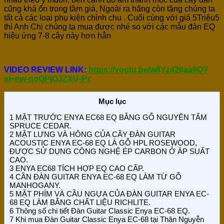
cũng khá ổn trong tầm giá, Ngoài ra hãng còn tặng chúng ta
tất cả các loại phụ kiện chỉnh chu . Cuối cùng với giá 5Triệu5
thì Anh Chị chúng ta mua được nhé so với các mẫu đàn EQ
hiệu ứng 7-8 cây này hơn hẳn
VIDEO REVIEW LINK:
https://youtu.be/w8Yz426aa9Q?
si=nw-qoQPjOJZXU-Pz
Mục lục
1
MẶT TRƯỚC ENYA EC68 EQ BẰNG GỖ NGUYÊN TẤM
SPRUCE CEDAR.
2
MẶT LƯNG VÀ HÔNG CỦA CÂY ĐÀN GUITAR
ACOUSTIC ENYA EC-68 EQ LÀ GỖ HPL ROSEWOOD,
ĐƯỢC SỬ DỤNG CÔNG NGHỆ ÉP CARBON Ở ÁP SUẤT
CAO.
3
ENYA EC68 TÍCH HỢP EQ CAO CẤP.
4
CẦN ĐÀN GUITAR ENYA EC-68 EQ LÀM TỪ GỖ
MANHOGANY.
5
MẶT PHÍM VÀ CẦU NGỰA CỦA ĐÀN GUITAR ENYA EC-
68 EQ LÀM BẰNG CHẤT LIỆU RICHLITE.
6
Thông số chi tiết Đàn Guitar Classic Enya EC-68 EQ.
7
Khi mua Đàn Guitar Classic Enya EC-68 tại Thân Nguyễn