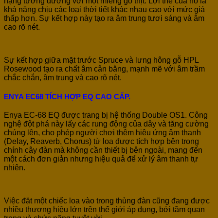
nặng tương đương với một miếng gỗ thịt. Lợi thế của nó là
khả năng chịu các loại thời tiết khác nhau cao với mức giá
thấp hơn. Sự kết hợp này tạo ra âm trung tươi sáng và âm
cao rõ nét.
Sự kết hợp giữa mặt trước Spruce và lưng hông gỗ HPL
Rosewood tạo ra chất âm cân bằng, mạnh mẽ với âm trầm
chắc chắn, âm trung và cao rõ nét.
ENYA EC68 TÍCH HỢP EQ CAO CẤP.
Enya EC-68 EQ được trang bị hệ thống Double OS1. Công
nghệ đột phá này lấy các rung động của dây và tăng cường
chúng lên, cho phép người chơi thêm hiệu ứng âm thanh
(Delay, Reaverb, Chorus) từ loa được tích hợp bên trong
chính cây đàn mà không cần thiết bị bên ngoài, mang đến
một cách đơn giản nhưng hiệu quả để xử lý âm thanh tự
nhiên.
Việc đặt một chiếc loa vào trong thùng đàn cũng đang được
nhiều thương hiệu lớn trên thế giới áp dụng, bởi tầm quan