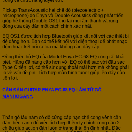
trọng và chức năng tuyệt vời.
Pickup TransAcoustic hai chế độ (piezoelectric +
microphone) do Enya và Double Acoustics đồng phát triển
giúp hệ thống Double OS1 thu lại mọi âm thanh và rung
động của cây đàn một cách chính xác nhất.
EQ OS1 được tích hợp Bluetooth giúp kết nối với các thiết bị
dễ dàng hơn. Bạn có thể kết nối với điện thoại để phát nhạc
đệm hoặc kết nối ra loa mà không cần dây cáp.
Đồng thời, bộ EQ của Model Enya EC-68 EQ cũng rất khác
biệt. Hãng đã nâng cấp hơn với EQ có thể sạc với đầu sạc
Type C tiện lợi, có thể sử dụng thoải mái hơn mà không phải
lo về vấn đề pin. Tích hợp màn hình tuner giúp lên dây đàn
tiện lợi.
CẦN ĐÀN GUITAR ENYA EC-68 EQ LÀM TỪ GỖ
MANHOGANY.
Thân gỗ lâu năm có độ cứng cáp hạn chế cong vênh cần
đàn, bên cạnh đó việc tích hợp thêm ty chỉnh cong cần 2
chiều giúp action đàn luôn ở trạng thái ổn định nhất. Đặc