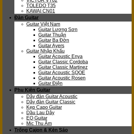
VICTOR VT02
TOLEDO T35
KAWAI CN01
Đàn Guitar
Guitar Việt Nam
Guitar Lương Sơn
Guitar Thuận
Guitar Ba Đờn
Guitar Ayers
Guitar Nhập Khẩu
Guitar Acoustic Enya
Guitar Classic Cordoba
Guitar Classic Martinez
Guitar Acoustic SQOE
Guitar Acoustic Rosen
Guitar Điện
Phụ Kiện Guitar
Dây đàn Guitar Acoustic
Dây đàn Guitar Classic
Kẹp Capo Guitar
Dầu Lau Dây
EQ Guitar
Mic Thu Âm
Trống Cajon & Kèn Sáo