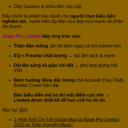
Dây Savarez & khóa đàn cao cấp
Đây chính là phiên bản dành cho
người chơi biểu diễn
nghiêm túc
, muốn một cây đàn vừa đẹp vừa mạnh về phần
âm thanh.
Stage Pro Limited
đáp ứng trọn vẹn:
Thân đàn mỏng
, âm ổn định ngay cả khi volume lớn
EQ + Preamp chất lượng
→ tạo âm sạch & mạnh
Dải tần sáng và giàu chi tiết
→ phù hợp giọng hát
Việt
Định hướng tiếng đặc trưng
cho Acoustic Pop, R&B,
Ballad, Cover hiện đại
Đàn biểu diễn mà hú thì mất điểm cực lớn →
Limited được thiết kế để hạn chế hú tối đa.
Mục lục
[
Ẩn
]
1
Hình Ảnh Chi Tiết Guitar Murcia Stage Pro Limited
2025 tại Thân Nguyễn Music: