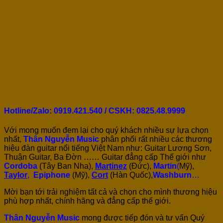
Hotline/Zalo: 0919.421.540 / CSKH:
0825.48.9999
Với mong muốn đem lại cho quý khách nhiều sự lựa chọn
nhất,
Thân Nguyễn Music
phân phối rất nhiều các thương
hiệu đàn guitar nổi tiếng Việt Nam như: Guitar Lương Sơn,
Thuận Guitar, Ba Đờn …… Guitar đẳng cấp Thế giới như
Cordoba
(Tây Ban Nha),
Martinez
(Đức),
Martin
(
Mỹ),
Taylor
,
Epiphone
(Mỹ),
Cort
(Hàn Quốc),
Washburn
…
Mời bạn tới trải nghiệm tất cả và chọn cho mình thương hiệu
phù hợp nhất, chính hãng và đẳng cấp thế giới.
Thân Nguyễn Music
mong được tiếp đón và tư vấn Quý