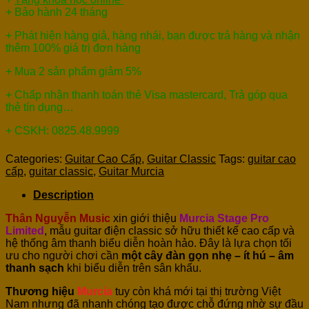
+ Bảo hành 24 tháng
+ Phát hiện hàng giả, hàng nhái, bạn được trả hàng và nhận
thêm 100% giá trị đơn hàng
+ Mua 2 sản phẩm giảm 5%
+ Chấp nhận thanh toán thẻ Visa mastercard, Trả góp qua
thẻ tín dụng…
+ CSKH: 0825.48.9999
Categories:
Guitar Cao Cấp
,
Guitar Classic
Tags:
guitar cao
cấp
,
guitar classic
,
Guitar Murcia
Description
Thân Nguyễn Music
xin giới thiệu
Murcia Stage Pro
Limited
, mẫu guitar điện classic sở hữu thiết kế cao cấp và
hệ thống âm thanh biểu diễn hoàn hảo. Đây là lựa chọn tối
ưu cho người chơi cần
một cây đàn gọn nhẹ – ít hú – âm
thanh sạch
khi biểu diễn trên sân khấu.
Thương hiệu
Murcia
tuy còn khá mới tại thị trường Việt
Nam nhưng đã nhanh chóng tạo được chỗ đứng nhờ sự đầu