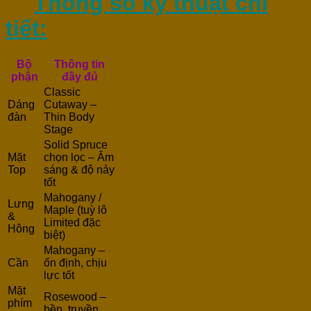
🔧
Thông số kỹ thuật chi
tiết:
Bộ
Thông tin
phận
đầy đủ
Classic
Dáng
Cutaway –
đàn
Thin Body
Stage
Solid Spruce
Mặt
chọn lọc – Âm
Top
sáng & độ nảy
tốt
Mahogany /
Lưng
Maple (tuỳ lô
&
Limited đặc
Hông
biệt)
Mahogany –
Cần
ổn định, chịu
lực tốt
Mặt
Rosewood –
phím
bền, truyền