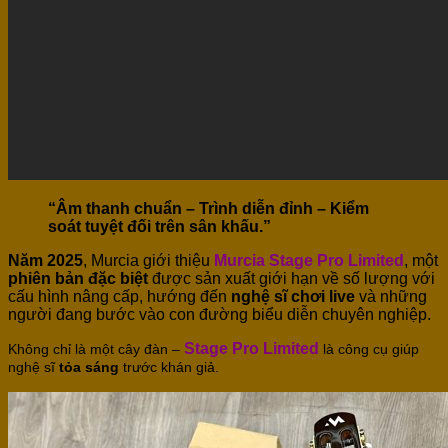
“Âm thanh chuẩn – Trình diễn đỉnh – Kiểm
soát tuyệt đối trên sân khấu.”
Năm 2025
, Murcia giới thiệu
Murcia Stage Pro Limited
, một
phiên bản đặc biệt
được sản xuất giới hạn về số lượng với
cấu hình nâng cấp, hướng đến
nghệ sĩ chơi live
và những
người đang bước vào con đường biểu diễn chuyên nghiệp.
S
tage Pro Limited
Không chỉ là một cây đàn –
là công cụ giúp
nghệ sĩ
tỏa sáng
trước khán giả.