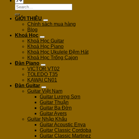
Search
for:
GIỚI THIỆU
Chính sách mua hàng
Blog
Khoá Học
Khoá Học Guitar
Khoá Học Piano
Khoá Học Ukulele Đệm Hát
Khoá Học Trống Cajon
Đàn Piano
VICTOR VT02
TOLEDO T35
KAWAI CN01
Đàn Guitar
Guitar Việt Nam
Guitar Lương Sơn
Guitar Thuận
Guitar Ba Đờn
Guitar Ayers
Guitar Nhập Khẩu
Guitar Acoustic Enya
Guitar Classic Cordoba
Guitar Classic Martinez