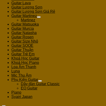
Guitar Lava
Guitar Lương Sơn
Guitar Lương Sơn Giá Rẻ
Guitar Martinez
Martinez
Guitar Matsuoka
Guitar Murcia
Guitar Natasha
Guitar Rosen
Guitar Size Nhỏ
Guitar SQOE
Guitar Thuận
Guitar Trẻ Em
Khoá Học Guitar
Khoá Học Piano
Loa Âm Thanh
Luna
Mic Thu Âm
Phụ Kiện Guitar
Dây đàn Guitar Classic
EQ Guitar
Piano
Syairi Japan