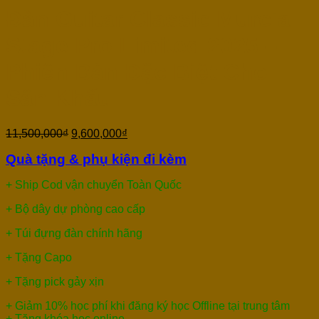
Đàn Guitar Classic Murcia
Stage Pro Limited 2025 –
Phiên Bản Đặc Biệt Cho
Sân Khấu
11,500,000
₫
9,600,000
₫
Quà tặng & phụ kiện đi kèm
+ Ship Cod vận chuyển Toàn Quốc
+ Bộ dây dự phòng cao cấp
+ Túi đựng đàn chính hãng
+ Tặng Capo
+ Tặng pick gảy xịn
+ Giảm 10% học phí khi đăng ký học Offline tại trung tâm
+
Tặng khóa học online