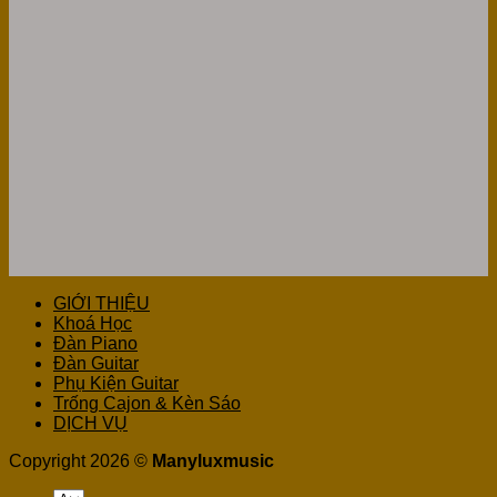
GIỚI THIỆU
Khoá Học
Đàn Piano
Đàn Guitar
Phụ Kiện Guitar
Trống Cajon & Kèn Sáo
DỊCH VỤ
Copyright 2026 ©
Manyluxmusic