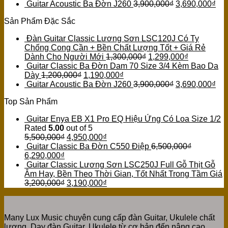
Guitar Acoustic Ba Đờn J260
3,900,000
₫
3,690,000
₫
Sản Phẩm Đặc Sắc
Đàn Guitar Classic Lương Sơn LSC120J Có Ty
Chống Cong Cần + Bền Chất Lượng Tốt + Giá Rẻ
Dành Cho Người Mới
1,300,000
₫
1,299,000
₫
Guitar Classic Ba Đờn Dam 70 Size 3/4 Kèm Bao Da
Dày
1,200,000
₫
1,190,000
₫
Guitar Acoustic Ba Đờn J260
3,900,000
₫
3,690,000
₫
Top Sản Phẩm
Guitar Enya EB X1 Pro EQ Hiệu Ứng Có Loa Size 1/2
Rated
5.00
out of 5
5,500,000
₫
4,950,000
₫
Guitar Classic Ba Đờn C550 Điệp
6,500,000
₫
6,290,000
₫
Guitar Classic Lương Sơn LSC250J Full Gỗ Thịt Gỗ
Âm Hay, Bền Theo Thời Gian, Tốt Nhất Trong Tầm Giá
3,200,000
₫
3,190,000
₫
Many Lux Music chuyên cung cấp đàn Guitar, Ukulele chất
lượng. Dạy đàn Guitar, Ukulele từ cơ bản đến nâng cao.