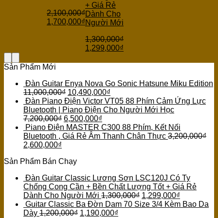
+ Giá Rẻ
2,100,000
₫
Dành Cho
1,700,000
₫
Người Mới
1,300,000
₫
1,299,000
₫
Sản Phẩm Mới
Đàn Guitar Enya Nova Go Sonic Hatsune Miku Edition
11,000,000
₫
10,490,000
₫
Đàn Piano Điện Victor VT05 88 Phím Cảm Ứng Lực
Bluetooth | Piano Điện Cho Người Mới Học
7,200,000
₫
6,500,000
₫
Piano Điện MASTER C300 88 Phím, Kết Nối
Bluetooth , Giá Rẻ Âm Thanh Chân Thực
3,200,000
₫
2,600,000
₫
Sản Phẩm Bán Chạy
Đàn Guitar Classic Lương Sơn LSC120J Có Ty
Chống Cong Cần + Bền Chất Lượng Tốt + Giá Rẻ
Dành Cho Người Mới
1,300,000
₫
1,299,000
₫
Guitar Classic Ba Đờn Dam 70 Size 3/4 Kèm Bao Da
Dày
1,200,000
₫
1,190,000
₫