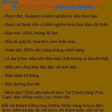
Khi mua
Đàn Guitar Classic Murcia Stage Pro Limited
2025
tại
Thân Nguyễn Music
bạn được đảm bảo:
– Được thợ, Guitarist có kinh nghiệm tư vấn chọn đàn.
– Được kỹ thuật viên có kinh nghiệm test chọn đàn cận thận.
– Đàn mới 100%, không lỗi lầm
– Đầy đủ giấy tờ, hoá đơn, tem nhãn mác…
– Hoàn tiền 200% nếu hàng không chính hãng
– Là đại lý trực tiếp luôn đảm bảo chất lượng và Giá tốt nhất
– Miễn phí công thay dây đàn, vệ sinh đàn
– Bảo hành 24 tháng
– Bảo dưỡng trọn đời
– MUA đàn TẶNG phụ kiện đi kèm: Túi Chính Hãng, Pick,
Capo, dán chống xước, Lục chỉnh cần …
Đối với Khách Hàng mua Online: Nhận hàng từ bưu điện,
được kiểm tra đàn tại chỗ trước khi thanh toán, nếu có hư