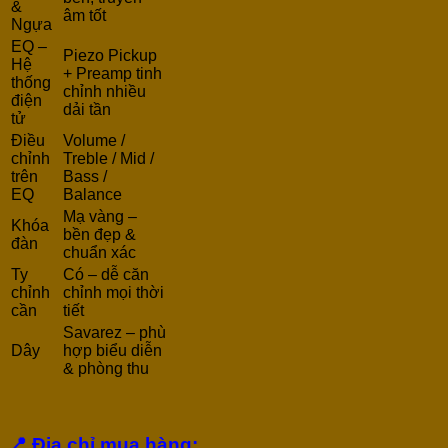
&
âm tốt
Ngựa
EQ –
Piezo Pickup
Hệ
+ Preamp tinh
thống
chỉnh nhiều
điện
dải tần
tử
Điều
Volume /
chỉnh
Treble / Mid /
trên
Bass /
EQ
Balance
Mạ vàng –
Khóa
bền đẹp &
đàn
chuẩn xác
Ty
Có – dễ căn
chỉnh
chỉnh mọi thời
cần
tiết
Savarez – phù
Dây
hợp biểu diễn
& phòng thu
📍
Địa chỉ mua hàng: