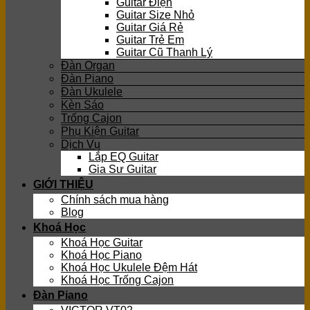
Guitar Điện
Guitar Size Nhỏ
Guitar Giá Rẻ
Guitar Trẻ Em
Guitar Cũ Thanh Lý
Đàn Organ
Đàn Piano
Đàn Ukulele
Kèn Sáo
Trống Cajon
Phụ Kiện Guitar
Dịch Vụ
Lắp EQ Guitar
Gia Sư Guitar
GIỚI THIỆU
Chính sách mua hàng
Blog
Khoá Học
Khoá Học Guitar
Khoá Học Piano
Khoá Học Ukulele Đệm Hát
Khoá Học Trống Cajon
Đàn Piano