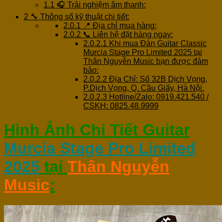
1.1
🎧 Trải nghiệm âm thanh:
2
🔧 Thông số kỹ thuật chi tiết:
2.0.1
📍 Địa chỉ mua hàng:
2.0.2
📞 Liên hệ đặt hàng ngay:
2.0.2.1
Khi mua Đàn Guitar Classic
Murcia Stage Pro Limited 2025 tại
Thân Nguyễn Music bạn được đảm
bảo:
2.0.2.2
Địa Chỉ: Số 32B Dịch Vọng,
P.Dịch Vọng, Q. Cầu Giấy, Hà Nội.
2.0.2.3
Hotline/Zalo: 0919.421.540 /
CSKH: 0825.48.9999
Hình Ảnh Chi Tiết Guitar
Murcia Stage Pro Limited
2025
tại
Thân Nguyễn
Music
: