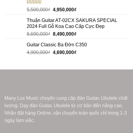
Rated
5.00
5,500,000
₫
4,950,000
₫
out of 5
Thuận Guitar AT-02CX SAKURA SPECIAL
2024 Full Gỗ Koa Cao Cấp Cực Đẹp
8,690,000
₫
8,490,000
₫
Guitar Classic Ba Đờn C350
4,900,000
₫
4,690,000
₫
Many Lux Music chuyên cung cấp đàn Guitar, Ukulele chất
lượng. Dạy đàn Guitar, Ukulele từ cơ bản đến nâng cao.
Nhận đặt hàng Online, vận chuyển toàn quốc chỉ trong 1-3
ngày làm việc.