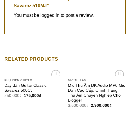
Savarez 510MJ”
You must be
logged in
to post a review.
RELATED PRODUCTS
PHỤ KIỆN GUITAR
MIC THU ÂM
Add to
Add to
Dây đàn Guitar Classic
Mic Thu Âm DK Audio MP6 Mic
wishlist
wishlist
Savarez 500CJ
Đơn Cao Cấp, Chính Hãng
Thu Âm Chuyên Nghiệp Cho
250,000
₫
175,000
₫
Blogger
3,500,000
₫
2,900,000
₫