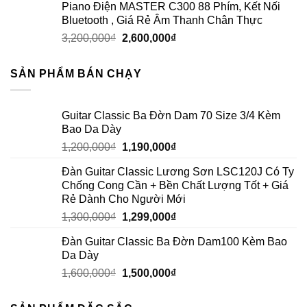
Piano Điện MASTER C300 88 Phím, Kết Nối
Bluetooth , Giá Rẻ Âm Thanh Chân Thực
3,200,000
₫
2,600,000
₫
SẢN PHẨM BÁN CHẠY
Guitar Classic Ba Đờn Dam 70 Size 3/4 Kèm
Bao Da Dày
1,200,000
₫
1,190,000
₫
Đàn Guitar Classic Lương Sơn LSC120J Có Ty
Chống Cong Cần + Bền Chất Lượng Tốt + Giá
Rẻ Dành Cho Người Mới
1,300,000
₫
1,299,000
₫
Đàn Guitar Classic Ba Đờn Dam100 Kèm Bao
Da Dày
1,600,000
₫
1,500,000
₫