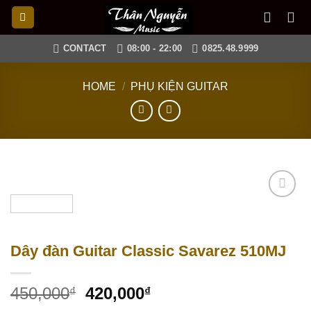
Skip
to
content
CONTACT
08:00 - 22:00
0825.48.9999
HOME
/
PHỤ KIỆN GUITAR
Add to
wishlist
Dây đàn Guitar Classic Savarez 510MJ
450,000
420,000
₫
₫