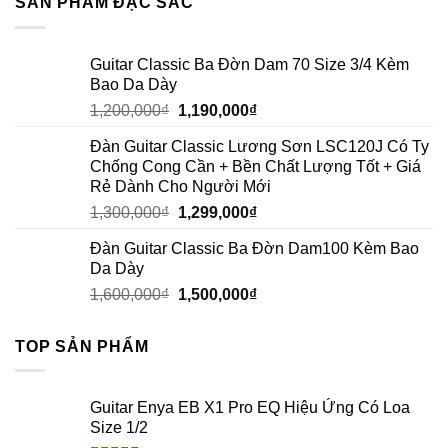
SẢN PHẨM ĐẶC SẮC
Guitar Classic Ba Đờn Dam 70 Size 3/4 Kèm
Bao Da Dày
1,200,000
₫
1,190,000
₫
Đàn Guitar Classic Lương Sơn LSC120J Có Ty
Chống Cong Cần + Bền Chất Lượng Tốt + Giá
Rẻ Dành Cho Người Mới
1,300,000
₫
1,299,000
₫
Đàn Guitar Classic Ba Đờn Dam100 Kèm Bao
Da Dày
1,600,000
₫
1,500,000
₫
TOP SẢN PHẨM
Guitar Enya EB X1 Pro EQ Hiệu Ứng Có Loa
Size 1/2