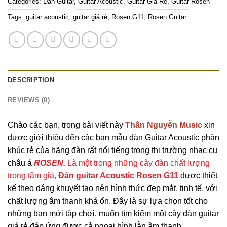
Categories:
Đàn Guitar
,
Guitar Acoustic
,
Guitar Giá Rẻ
,
Guitar Rosen
Tags:
guitar acoustic
,
guitar giá rẻ
,
Rosen G11
,
Rosen Guitar
DESCRIPTION
REVIEWS (0)
Chào các bạn, trong bài viết này
Thân Nguyễn Music
xin
được giới thiệu đến các bạn mẫu đàn Guitar Acoustic phân
khúc rẻ của hãng đàn rất nổi tiếng trong thị trường nhạc cụ
châu á
ROSEN.
Là một trong những cây đàn chất lượng
trong tầm giá,
Đàn guitar Acoustic Rosen G11
đ
ược thiết
kế theo dáng khuyết tạo nên hình thức đẹp mắt, tinh tế, với
chất lượng âm thanh khá ổn. Đây là sự lựa chọn tốt cho
những bạn mới tập chơi, muốn tìm kiếm một cây đàn guitar
giá rẻ đáp ứng được cả ngoại hình lẫn âm thanh.