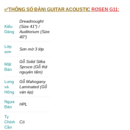
✅THÔNG SỐ ĐÀN\ GUITAR ACOUSTIC
ROSEN G11:
Dr
eadnought
Kiểu
(Size 41″) /
Dáng
Auditorium (Size
40″)
Lớp
Sơn mờ 3 lớp
sơn
Gỗ Solid Sitka
Mặt
Spruce (Gỗ thịt
Đàn
nguyên tấm)
Lưng
Gỗ Mahogany
và
Laminated (Gỗ
Hông
ván ép)
Ngựa
HPL
Đàn
Ty
Chỉnh
Có
Cần