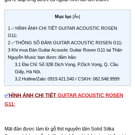
Mục lục
[
Ẩn
]
1
✅HÌNH ẢNH CHI TIẾT GUITAR ACOUSTIC ROSEN
G11:
2
✅THÔNG SỐ ĐÀN\ GUITAR ACOUSTIC ROSEN G11:
3
Khi mua Đàn Guitar Acoustic Guitar Rosen G11 tại Thân
Nguyễn Music bạn được đảm bảo:
3.1
Địa Chỉ: Số 32B Dịch Vọng, P.Dịch Vọng, Q. Cầu
Giấy, Hà Nội.
3.2
Hotline/Zalo: 0919.421.540 / CSKH: 082.548.9999
HÌNH ẢNH CHI TIẾT
GUITAR ACOUSTIC ROSEN
✅
G11:
Mặt đàn được làm từ gỗ thịt nguyên tấm Solid Sitka