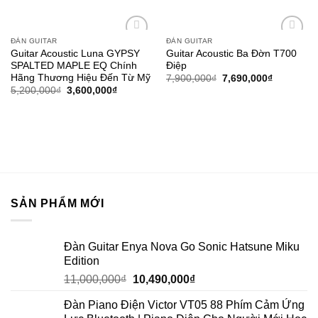
ĐÀN GUITAR
ĐÀN GUITAR
Add to
Add to
Guitar Acoustic Luna GYPSY
Guitar Acoustic Ba Đờn T700
wishlist
wishlist
SPALTED MAPLE EQ Chính
Điệp
Hãng Thương Hiệu Đến Từ Mỹ
7,900,000
₫
7,690,000
₫
5,200,000
₫
3,600,000
₫
SẢN PHẨM MỚI
Đàn Guitar Enya Nova Go Sonic Hatsune Miku
Edition
11,000,000
₫
10,490,000
₫
Đàn Piano Điện Victor VT05 88 Phím Cảm Ứng