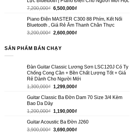
Lực Bluetooth | Piano Điện Cho Người Mới Học
7,200,000
₫
6,500,000
₫
Piano Điện MASTER C300 88 Phím, Kết Nối
Bluetooth , Giá Rẻ Âm Thanh Chân Thực
3,200,000
₫
2,600,000
₫
SẢN PHẨM BÁN CHẠY
Đàn Guitar Classic Lương Sơn LSC120J Có Ty
Chống Cong Cần + Bền Chất Lượng Tốt + Giá
Rẻ Dành Cho Người Mới
1,300,000
₫
1,299,000
₫
Guitar Classic Ba Đờn Dam 70 Size 3/4 Kèm
Bao Da Dày
1,200,000
₫
1,190,000
₫
Guitar Acoustic Ba Đờn J260
3,900,000
₫
3,690,000
₫