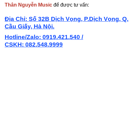
Thân Nguyễn Music
để được tư vấn:
Địa Chỉ: Số 32B Dịch Vọng, P.Dịch Vọng, Q.
Cầu Giấy, Hà Nội.
Hotline/Zalo: 0919.421.540 /
CSKH:
082.548.9999