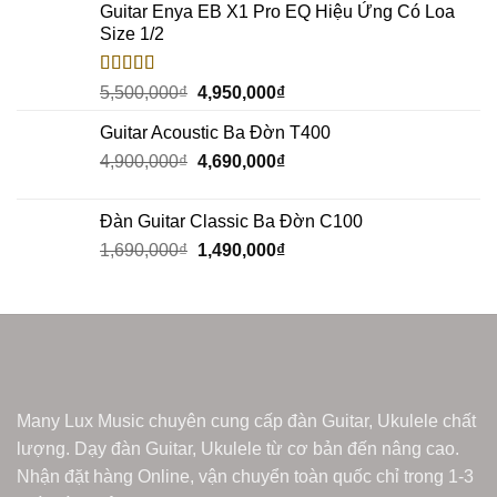
Guitar Enya EB X1 Pro EQ Hiệu Ứng Có Loa
Size 1/2
Rated
5.00
5,500,000
₫
4,950,000
₫
out of 5
Guitar Acoustic Ba Đờn T400
4,900,000
₫
4,690,000
₫
Đàn Guitar Classic Ba Đờn C100
1,690,000
₫
1,490,000
₫
Many Lux Music chuyên cung cấp đàn Guitar, Ukulele chất
lượng. Dạy đàn Guitar, Ukulele từ cơ bản đến nâng cao.
Nhận đặt hàng Online, vận chuyển toàn quốc chỉ trong 1-3