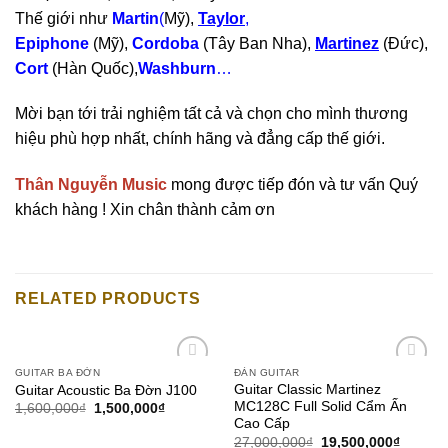
Thế giới như
Martin
(
Mỹ),
Taylor
,
Epiphone
(Mỹ),
Cordoba
(Tây Ban Nha),
Martinez
(Đức),
Cort
(Hàn Quốc),
Washburn
…
Mời bạn tới trải nghiệm tất cả và chọn cho mình thương
hiệu phù hợp nhất, chính hãng và đẳng cấp thế giới.
Thân Nguyễn Music
mong được tiếp đón và tư vấn Quý
khách hàng ! Xin chân thành cảm ơn
RELATED PRODUCTS
GUITAR BA ĐỜN
ĐÀN GUITAR
Add to
Add to
Guitar Classic Martinez
Guitar Acoustic Ba Đờn J100
wishlist
wishlist
MC128C Full Solid Cẩm Ấn
1,600,000
₫
1,500,000
₫
Cao Cấp
27,000,000
₫
19,500,000
₫