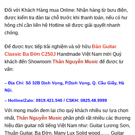
Đối với Khách Hàng mua Online: Nhận hàng từ bưu điện,
được kiểm tra đàn tại chỗ trước khi thanh toán, nếu có hư
hỏng chỉ cần liên hệ Hotline sẽ được giải quyết nhanh
chóng.
Để được trực tiếp trải nghiệm và sở hữu
Đàn Guitar
Classic Ba Đờn C250J
Handmade Việt Nam mời Quý
khách đến Showroom
Thân Nguyễn Music
để được tư
vấn:
– Địa Chỉ: Số 32B Dịch Vọng, P.Dịch Vọng, Q. Cầu Giấy, Hà
Nội.
– Hotline/Zalo: 0919.421.540 / CSKH:
0825.48.9999
Với mong muốn đem lại cho quý khách nhiều sự lựa chọn
nhất,
Thân Nguyễn Music
phân phối rất nhiều các thương
hiệu đàn guitar nổi tiếng Việt Nam như: Guitar Lương Sơn,
Thuận Guitar, Ba Đờn, Many Lux Solid wood…… Guitar