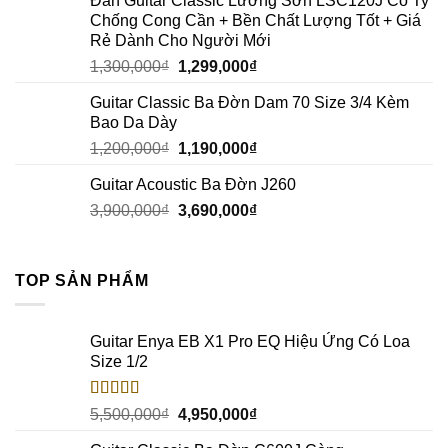
Đàn Guitar Classic Lương Sơn LSC120J Có Ty
Chống Cong Cần + Bền Chất Lượng Tốt + Giá
Rẻ Dành Cho Người Mới
1,300,000
₫
1,299,000
₫
Guitar Classic Ba Đờn Dam 70 Size 3/4 Kèm
Bao Da Dày
1,200,000
₫
1,190,000
₫
Guitar Acoustic Ba Đờn J260
3,900,000
₫
3,690,000
₫
TOP SẢN PHẨM
Guitar Enya EB X1 Pro EQ Hiệu Ứng Có Loa
Size 1/2
Rated
5.00
5,500,000
₫
4,950,000
₫
out of 5