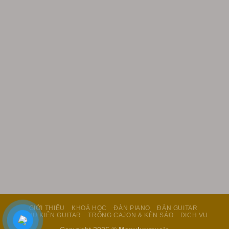
GIỚI THIỆU
KHOÁ HỌC
ĐÀN PIANO
ĐÀN GUITAR
PHỤ KIỆN GUITAR
TRỐNG CAJON & KÈN SÁO
DỊCH VỤ