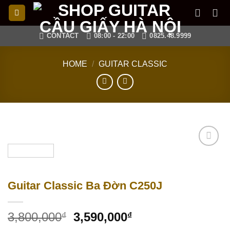
Skip
to
content
CONTACT
08:00 - 22:00
0825.48.9999
HOME
/
GUITAR CLASSIC
Add to
wishlist
Guitar Classic Ba Đờn C250J
3,800,000
3,590,000
₫
₫