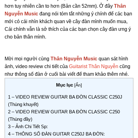
hơn tuy nhiên cần to hơn (Bản cần 52mm). Ở đây
Thân
Nguyễn Music
đang nói tóm tắt những ý chính để các bạn
mới có cái nhìn khách quan về cây đàn mình muốn mua,
Cái chính vẫn là sở thích của các bạn chọn cây đàn ưng ý
cho bản thân mình.
Mời mọi người cùng
Thân Nguyễn Music
quan sát hình
ảnh, video review chi tiết của
Guitarist Thân Nguyễn
cũng
như thông số đàn ở cuối bài viết để tham khảo thêm nhé.
Mục lục
[
Ẩn
]
1
– VIDEO REVIEW GUITAR BA ĐỜN CLASSIC C250J
(Thùng khuyết)
2
– VIDEO REVIEW GUITAR BA ĐỜN CLASSIC C250
(Thùng đầy)
3
– Ảnh Chi Tiết Sp:
4
– THÔNG SỐ ĐÀN GUITAR C250J BA ĐỜN: