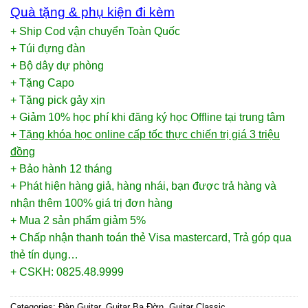
Quà tặng & phụ kiện đi kèm
+ Ship Cod vận chuyển Toàn Quốc
+ Túi đựng đàn
+ Bộ dây dự phòng
+ Tặng Capo
+ Tặng pick gảy xịn
+ Giảm 10% học phí khi đăng ký học Offline tại trung tâm
+
Tặng khóa học online cấp tốc thực chiến trị giá 3 triệu
đồng
+ Bảo hành 12 tháng
+ Phát hiện hàng giả, hàng nhái, bạn được trả hàng và
nhận thêm 100% giá trị đơn hàng
+ Mua 2 sản phẩm giảm 5%
+ Chấp nhận thanh toán thẻ Visa mastercard, Trả góp qua
thẻ tín dụng…
+ CSKH: 0825.48.9999
Categories:
Đàn Guitar
,
Guitar Ba Đờn
,
Guitar Classic