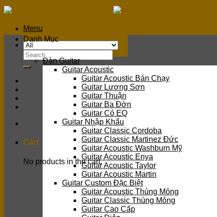
Skip
to
content
Menu
Danh Mục
Search
Đàn Guitar
for:
Guitar Acoustic
Guitar Acoustic Bán Chạy
Guitar Lương Sơn
Guitar Thuận
Guitar Ba Đờn
Guitar Có EQ
Guitar Nhập Khẩu
Guitar Classic Cordoba
Guitar Classic Martinez Đức
Cart
Guitar Acoustic Washburn Mỹ
Guitar Acoustic Enya
No products in the cart.
Guitar Acoustic Taylor
Guitar Acoustic Martin
Guitar Custom Đặc Biệt
Guitar Acoustic Thùng Mỏng
Guitar Classic Thùng Mỏng
Guitar Cao Cấp