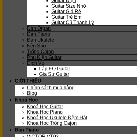
Guitar Điện
Guitar Size Nhỏ
Guitar Giá Rẻ
Guitar Trẻ Em
Guitar Cũ Thanh Lý
Đàn Organ
Đàn Piano
Đàn Ukulele
Kèn Sáo
Trống Cajon
Phụ Kiện Guitar
Dịch Vụ
Lắp EQ Guitar
Gia Sư Guitar
GIỚI THIỆU
Chính sách mua hàng
Blog
Khoá Học
Khoá Học Guitar
Khoá Học Piano
Khoá Học Ukulele Đệm Hát
Khoá Học Trống Cajon
Đàn Piano
VICTOR VT02