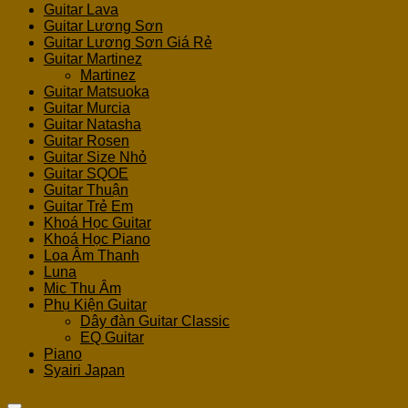
Guitar Lava
Guitar Lương Sơn
Guitar Lương Sơn Giá Rẻ
Guitar Martinez
Martinez
Guitar Matsuoka
Guitar Murcia
Guitar Natasha
Guitar Rosen
Guitar Size Nhỏ
Guitar SQOE
Guitar Thuận
Guitar Trẻ Em
Khoá Học Guitar
Khoá Học Piano
Loa Âm Thanh
Luna
Mic Thu Âm
Phụ Kiện Guitar
Dây đàn Guitar Classic
EQ Guitar
Piano
Syairi Japan