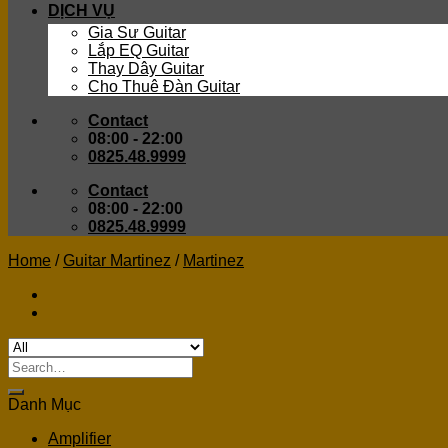
DỊCH VỤ
Gia Sư Guitar
Lắp EQ Guitar
Thay Dây Guitar
Cho Thuê Đàn Guitar
Contact
08:00 - 22:00
0825.48.9999
Contact
08:00 - 22:00
0825.48.9999
Home
/
Guitar Martinez
/
Martinez
Search
for:
Danh Mục
Amplifier