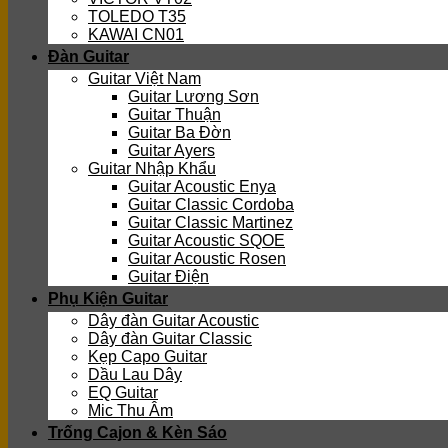
TOLEDO T35
KAWAI CN01
Đàn Guitar
Guitar Việt Nam
Guitar Lương Sơn
Guitar Thuận
Guitar Ba Đờn
Guitar Ayers
Guitar Nhập Khẩu
Guitar Acoustic Enya
Guitar Classic Cordoba
Guitar Classic Martinez
Guitar Acoustic SQOE
Guitar Acoustic Rosen
Guitar Điện
Phụ Kiện Guitar
Dây đàn Guitar Acoustic
Dây đàn Guitar Classic
Kẹp Capo Guitar
Dầu Lau Dây
EQ Guitar
Mic Thu Âm
Trống Cajon & Kèn Sáo