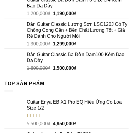
Bao Da Dày
1,200,000
₫
1,190,000
₫
Đàn Guitar Classic Lương Sơn LSC120J Có Ty
Chống Cong Cần + Bền Chất Lượng Tốt + Giá
Rẻ Dành Cho Người Mới
1,300,000
₫
1,299,000
₫
Đàn Guitar Classic Ba Đờn Dam100 Kèm Bao
Da Dày
1,600,000
₫
1,500,000
₫
TOP SẢN PHẨM
Guitar Enya EB X1 Pro EQ Hiệu Ứng Có Loa
Size 1/2
Rated
5.00
5,500,000
₫
4,950,000
₫
out of 5