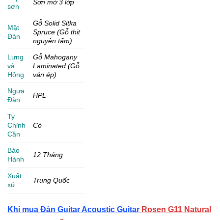
Sơn mờ 3 lớp
sơn
Gỗ Solid Sitka
Mặt
Spruce (Gỗ thịt
Đàn
nguyên tấm)
Lưng
Gỗ Mahogany
và
Laminated (Gỗ
Hông
ván ép)
Ngựa
HPL
Đàn
Ty
Chỉnh
Có
Cần
Bảo
12 Tháng
Hành
Xuất
Trung Quốc
xứ
Khi mua Đàn Guitar Acoustic Guitar
Rosen G11 Natural