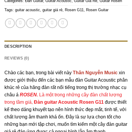
Categories:
Đàn Guitar
,
Guitar Acoustic
,
Guitar Giá Rẻ
,
Guitar Rosen
Tags:
guitar acoustic
,
guitar giá rẻ
,
Rosen G11
,
Rosen Guitar
DESCRIPTION
REVIEWS (0)
Chào các bạn, trong bài viết này
Thân Nguyễn Music
xin
được giới thiệu đến các bạn mẫu đàn Guitar Acoustic phân
khúc rẻ của hãng đàn rất nổi tiếng trong thị trường nhạc cụ
châu á
ROSEN.
Là một trong những cây đàn chất lượng
trong tầm giá,
Đàn guitar Acoustic Rosen G11
đ
ược thiết
kế theo dáng khuyết tạo nên hình thức đẹp mắt, tinh tế, với
chất lượng âm thanh khá ổn. Đây là sự lựa chọn tốt cho
những bạn mới tập chơi, muốn tìm kiếm một cây đàn guitar
giá rẻ đáp ứng được cả ngoại hình lẫn âm thanh.