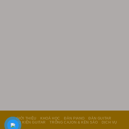
GIỚI THIỆU
KHOÁ HỌC
ĐÀN PIANO
ĐÀN GUITAR
PHỤ KIỆN GUITAR
TRỐNG CAJON & KÈN SÁO
DỊCH VỤ