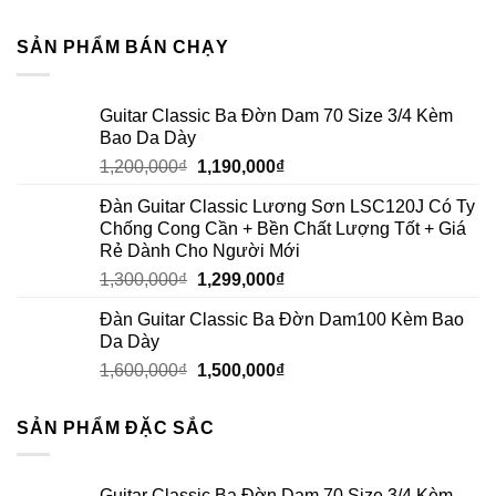
SẢN PHẨM BÁN CHẠY
Guitar Classic Ba Đờn Dam 70 Size 3/4 Kèm
Bao Da Dày
1,200,000
₫
1,190,000
₫
Đàn Guitar Classic Lương Sơn LSC120J Có Ty
Chống Cong Cần + Bền Chất Lượng Tốt + Giá
Rẻ Dành Cho Người Mới
1,300,000
₫
1,299,000
₫
Đàn Guitar Classic Ba Đờn Dam100 Kèm Bao
Da Dày
1,600,000
₫
1,500,000
₫
SẢN PHẨM ĐẶC SẮC
Guitar Classic Ba Đờn Dam 70 Size 3/4 Kèm