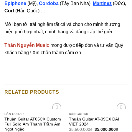
Epiphone
(Mỹ),
Cordoba
(Tây Ban Nha),
Martinez
(Đức),
Cort
(Hàn Quốc) …
Mời bạn tới trải nghiệm tất cả và chọn cho mình thương
hiệu phù hợp nhất, chính hãng và đẳng cấp thế giới.
Thân Nguyễn Music
mong được tiếp đón và tư vấn Quý
khách hàng ! Xin chân thành cảm ơn.
RELATED PRODUCTS
ĐÀN GUITAR
ĐÀN GUITAR
Add to
Add to
Thuận Guitar AT05CX Custom
Thuận Guitar AT-09CX ĐẠI
wishlist
wishlist
Full Solid Âm Thanh Trầm Ấm
VIỆT 2024
Ngọt Ngào
35,500,000
₫
35,000,000
₫