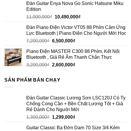
Đàn Guitar Enya Nova Go Sonic Hatsune Miku
Edition
11,000,000
₫
10,490,000
₫
Đàn Piano Điện Victor VT05 88 Phím Cảm Ứng
Lực Bluetooth | Piano Điện Cho Người Mới Học
7,200,000
₫
6,500,000
₫
Piano Điện MASTER C300 88 Phím, Kết Nối
Bluetooth , Giá Rẻ Âm Thanh Chân Thực
3,200,000
₫
2,600,000
₫
SẢN PHẨM BÁN CHẠY
Đàn Guitar Classic Lương Sơn LSC120J Có Ty
Chống Cong Cần + Bền Chất Lượng Tốt + Giá
Rẻ Dành Cho Người Mới
1,300,000
₫
1,299,000
₫
Guitar Classic Ba Đờn Dam 70 Size 3/4 Kèm