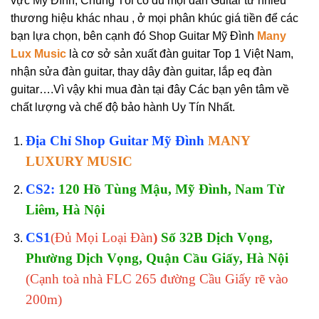
vực Mỹ Đình, Chúng Tôi có đủ mọi đàn Guitar từ nhiều
thương hiệu khác nhau , ở mọi phân khúc giá tiền để các
bạn lựa chọn, bên cạnh đó Shop Guitar Mỹ Đình
Many
Lux Music
là cơ sở sản xuất đàn guitar Top 1 Việt Nam,
nhận sửa đàn guitar, thay dây đàn guitar, lắp eq đàn
guitar….Vì vậy khi mua đàn tại đây Các bạn yên tâm về
chất lượng và chế độ bảo hành Uy Tín Nhất.
Địa Chỉ Shop Guitar Mỹ Đình
MANY
LUXURY MUSIC
CS2:
120 Hồ Tùng Mậu, Mỹ Đình, Nam Từ
Liêm, Hà Nội
CS1
(Đủ Mọi Loại Đàn
)
Số 32B Dịch Vọng,
Phường Dịch Vọng, Quận Cầu Giấy, Hà Nội
(Cạnh toà nhà FLC 265 đường Cầu Giấy rẽ vào
200m)