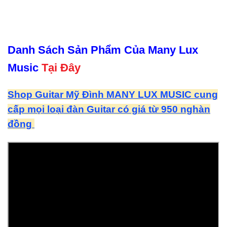
Danh Sách Sản Phẩm Của Many Lux
Music
Tại Đây
Shop Guitar Mỹ Đình MANY LUX MUSIC cung
cấp mọi loại đàn Guitar có giá từ 950 nghàn
đồng