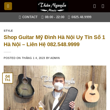
Skip
to
content
CONTACT
08:00 - 22:00
0825.48.9999
STYLE
Shop Guitar Mỹ Đình Hà Nội Uy Tín Số 1
Hà Nội – Liên Hệ 082.548.9999
POSTED ON
THÁNG 1 4, 2023
BY
ADMIN
04
Th1