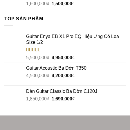
1,600,000
₫
1,500,000
₫
TOP SẢN PHẨM
Guitar Enya EB X1 Pro EQ Hiệu Ứng Có Loa
Size 1/2
Rated
5.00
5,500,000
₫
4,950,000
₫
out of 5
Guitar Acoustic Ba Đờn T350
4,500,000
₫
4,200,000
₫
Đàn Guitar Classic Ba Đờn C120J
1,850,000
₫
1,690,000
₫