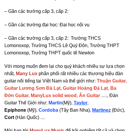
– Gần các trường cấp 3, cấp 2:
– Gần các trường đại học: Đại học nội vụ
– Gần các trường cấp 3, cấp 2: Trường THCS
Lomonoxop, Trường THCS Lê Quý Đôn, Trường THPT
Lomonoxop, Trường THPT quốc tế Newton
Với mong muốn đem lại cho quý khách nhiều sự lựa chọn
nhất,
Many Lux
phân phối rất nhiều các thương hiệu đàn
guitar nổi tiếng tại Việt Nam và thế giới như:
Thuận Guitar,
Guitar Lương Sơn Đà Lạt, Guitar Hoàng Đà Lạt, Ba
Đờn Guitar, ManyLux solid wood, Ân Guitar
…., Đàn
Guitar Thế Giới như:
Martin
(Mỹ),
Taylor
,
Epiphone
(Mỹ),
Cordoba
(Tây Ban Nha),
Martinez
(Đức),
Cort
(Hàn Quốc) …
Mời bạn tới
ManyLux Music
để trải nghiệm tất cả và chọn