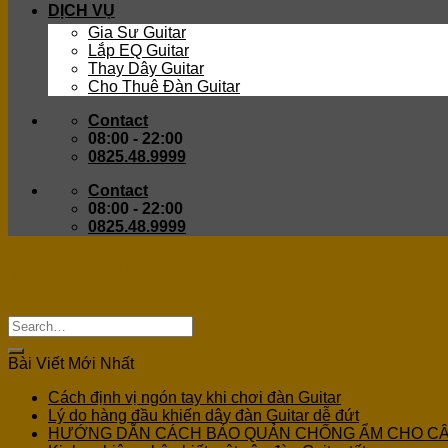
DỊCH VỤ
Gia Sư Guitar
Lắp EQ Guitar
Thay Dây Guitar
Cho Thuê Đàn Guitar
Contact
08:00 - 22:00
0825.48.9999
Contact
08:00 - 22:00
0825.48.9999
Tag Archives:
thay dây guit
Bài Viết Mới Nhất
Cách định vị ngón tay khi chơi đàn Guitar
Lý do hàng đầu khiến dây đàn Guitar dễ đứt
HƯỚNG DẪN CÁCH BẢO QUẢN CHỐNG ẨM CHO C