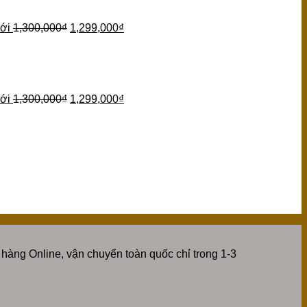
ới
1,300,000
₫
1,299,000
₫
ới
1,300,000
₫
1,299,000
₫
hàng Online, vận chuyển toàn quốc chỉ trong 1-3