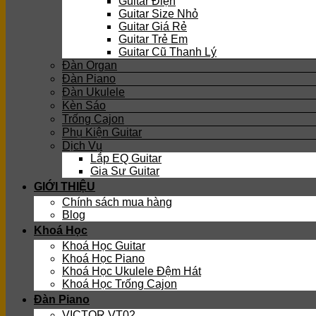
Guitar Điện
Guitar Size Nhỏ
Guitar Giá Rẻ
Guitar Trẻ Em
Guitar Cũ Thanh Lý
Đàn Organ
Đàn Piano
Đàn Ukulele
Kèn Sáo
Trống Cajon
Phụ Kiện Guitar
Dịch Vụ
Lắp EQ Guitar
Gia Sư Guitar
GIỚI THIỆU
Chính sách mua hàng
Blog
Khoá Học
Khoá Học Guitar
Khoá Học Piano
Khoá Học Ukulele Đệm Hát
Khoá Học Trống Cajon
Đàn Piano
VICTOR VT02