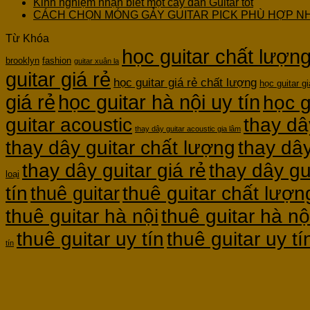
Kinh nghiệm nhận biết một cây đàn Guitar tốt
CÁCH CHỌN MÓNG GẢY GUITAR PICK PHÙ HỢP N
Từ Khóa
học guitar chất lượn
brooklyn
fashion
guitar xuân la
guitar giá rẻ
học guitar giá rẻ chất lượng
học guitar gi
giá rẻ
học guitar hà nội uy tín
học g
guitar acoustic
thay dâ
thay dây guitar acoustic gia lâm
thay dây guitar chất lượng
thay dây
thay dây guitar giá rẻ
thay dây gu
loại
thuê guitar chất lượn
tín
thuê guitar
thuê guitar hà nội
thuê guitar hà nộ
thuê guitar uy tín
thuê guitar uy t
tín