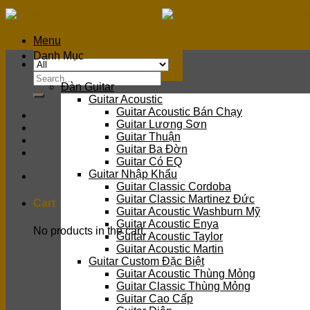
Skip
to
content
Menu
Danh Mục
Search
Đàn Guitar
for:
Guitar Acoustic
Guitar Acoustic Bán Chạy
Guitar Lương Sơn
Guitar Thuận
Guitar Ba Đờn
Guitar Có EQ
Guitar Nhập Khẩu
Guitar Classic Cordoba
Guitar Classic Martinez Đức
Cart
Guitar Acoustic Washburn Mỹ
Guitar Acoustic Enya
No products in the cart.
Guitar Acoustic Taylor
Guitar Acoustic Martin
Guitar Custom Đặc Biệt
Guitar Acoustic Thùng Mỏng
Guitar Classic Thùng Mỏng
Guitar Cao Cấp