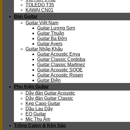
TOLEDO T35
KAWAI CN01
Đàn Guitar
Guitar Việt Nam
Guitar Lương Sơn
Guitar Thuận
Guitar Ba Đờn
Guitar Ayers
Guitar Nhập Khẩu
Guitar Acoustic Enya
Guitar Classic Cordoba
Guitar Classic Martinez
Guitar Acoustic SQOE
Guitar Acoustic Rosen
Guitar Điện
Phụ Kiện Guitar
Dây đàn Guitar Acoustic
Dây đàn Guitar Classic
Kẹp Capo Guitar
Dầu Lau Dây
EQ Guitar
Mic Thu Âm
Trống Cajon & Kèn Sáo