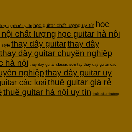
học
học guitar chất lượng uy tín
 lượng giá rẻ uy tín
 nội chất lượng
học guitar hà nội
thay dây guitar
thay dây
g
style
thay dây guitar chuyên nghiệp
c hà nội
thay dây guitar classic sơn tây
thay dây guitar các
huyên nghiệp
thay dây guitar uy
thuê guitar giá rẻ
uitar các loại
ẻ
thuê guitar hà nội uy tín
thuê guitar thường