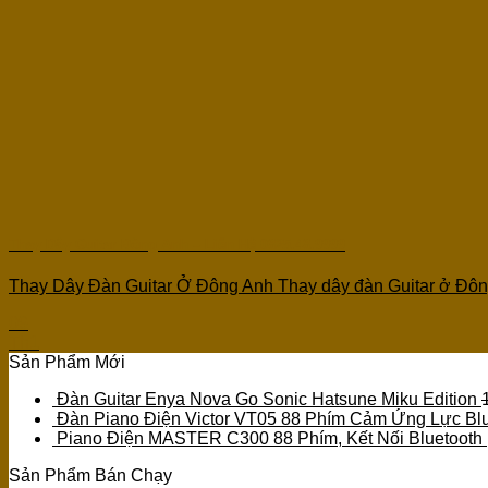
Thay Dây Guitar Đông Anh – Liên Hệ 0825.48.9999
Thay Dây Đàn Guitar Ở Đông Anh Thay dây đàn Guitar ở Đông
09
Th1
Sản Phẩm Mới
Đàn Guitar Enya Nova Go Sonic Hatsune Miku Edition
Đàn Piano Điện Victor VT05 88 Phím Cảm Ứng Lực Blu
Piano Điện MASTER C300 88 Phím, Kết Nối Bluetooth
Sản Phẩm Bán Chạy