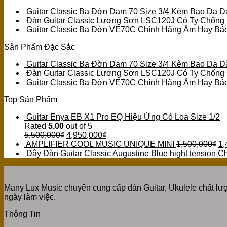
Guitar Classic Ba Đờn Dam 70 Size 3/4 Kèm Bao Da D
Đàn Guitar Classic Lương Sơn LSC120J Có Ty Chống
Guitar Classic Ba Đờn VE70C Chính Hãng Âm Hay Bả
Sản Phẩm Đặc Sắc
Guitar Classic Ba Đờn Dam 70 Size 3/4 Kèm Bao Da D
Đàn Guitar Classic Lương Sơn LSC120J Có Ty Chống
Guitar Classic Ba Đờn VE70C Chính Hãng Âm Hay Bả
Top Sản Phẩm
Guitar Enya EB X1 Pro EQ Hiệu Ứng Có Loa Size 1/2
Rated
5.00
out of 5
5,500,000
₫
4,950,000
₫
AMPLIFIER COOL MUSIC UNIQUE MINI
1,500,000
₫
1,
Dây Đàn Guitar Classic Augustine Blue hight tension 
Many Lux Music chuyên cung cấp đàn Guitar, Ukulele chất lượ
ngày làm việc.
Thông Tin