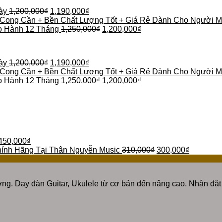
ày
1,200,000
₫
1,190,000
₫
 Cong Cần + Bền Chất Lượng Tốt + Giá Rẻ Dành Cho Người M
o Hành 12 Tháng
1,250,000
₫
1,200,000
₫
ày
1,200,000
₫
1,190,000
₫
 Cong Cần + Bền Chất Lượng Tốt + Giá Rẻ Dành Cho Người M
o Hành 12 Tháng
1,250,000
₫
1,200,000
₫
450,000
₫
Chính Hãng Tại Thân Nguyễn Music
310,000
₫
300,000
₫
ng. Dạy đàn Guitar, Ukulele từ cơ bản đến nâng cao. Nhận đặt 