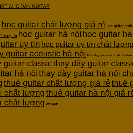
HẤT CHO ĐÀN GUITAR
g
học guitar chất lượng giá rẻ
học guitar chất
học guitar hà nội
học guitar hà
á rẻ uy tín
uitar uy tín
học guitar uy tín chất lượn
y guitar acoustic hà nội
thay dây guitar acoustic từ liêm
thay dây guitar classi
 guitar classic
itar hà nội
thay dây guitar hà nội c
g
thuê guitar chất lượng giá rẻ
thuê g
thuê guitar hà nội giá r
i chất lượng
ín chất lượng
women