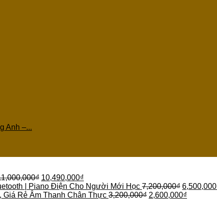
 Anh –...
11,000,000
₫
10,490,000
₫
etooth | Piano Điện Cho Người Mới Học
7,200,000
₫
6,500,000
 , Giá Rẻ Âm Thanh Chân Thực
3,200,000
₫
2,600,000
₫